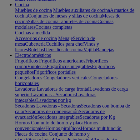
Cocina
Muebles de cocina
Muebles auxiliares de cocina
Armarios de
cocina
Conjuntos de mesas y sillas de cocina
Mesas de
cocina
Sillas de cocina
Taburetes de cocina
Cocinas
modulares
Cocinas completas
Cocinas a medida
Accesorios de cocina
Menaje
Servicio de
mesa
Cubertería
Cuchillos para chef
Vinos y
licores
Botellas
Utensilios de cocina
Vajilla
Bandejas
Electrodomésticos
Frigoríficos
Frigoríficos americanos
Frigoríficos
combi
Vinotecas
Frigoríficos integrables
Frigoríficos
pequeños
Frigoríficos portátiles
Congeladores
Congeladores verticales
Congeladores
horizontales
Lavadoras
Lavadoras de carga frontal
Lavadoras de carga
superior
Lavadoras - Secadoras
Lavadoras
integrables
Lavadoras por kg
Secadoras
Lavadoras - Secadoras
Secadoras con bomba de
calor
Secadoras de condensación
Secadoras de
evacuación
Secadoras integrables
Secadoras por Kg
Hornos
Conjunto de horno y placa
Hornos
convencionales
Hornos pirolíticos
Hornos multifunción
Placas de cocina
Conjunto de horno y
placa
Vitrocerámica
Placas de inducción
Placas de gas