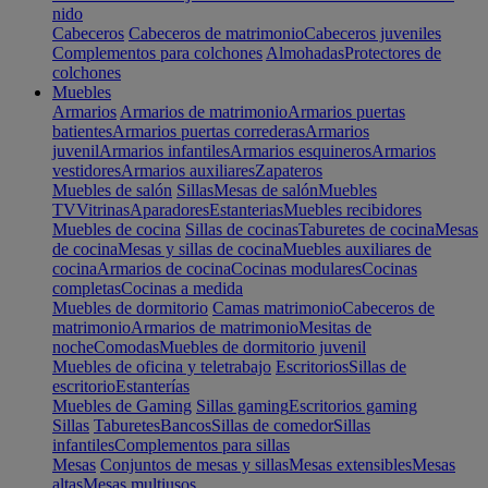
nido
Cabeceros
Cabeceros de matrimonio
Cabeceros juveniles
Complementos para colchones
Almohadas
Protectores de
colchones
Muebles
Armarios
Armarios de matrimonio
Armarios puertas
batientes
Armarios puertas correderas
Armarios
juvenil
Armarios infantiles
Armarios esquineros
Armarios
vestidores
Armarios auxiliares
Zapateros
Muebles de salón
Sillas
Mesas de salón
Muebles
TV
Vitrinas
Aparadores
Estanterias
Muebles recibidores
Muebles de cocina
Sillas de cocinas
Taburetes de cocina
Mesas
de cocina
Mesas y sillas de cocina
Muebles auxiliares de
cocina
Armarios de cocina
Cocinas modulares
Cocinas
completas
Cocinas a medida
Muebles de dormitorio
Camas matrimonio
Cabeceros de
matrimonio
Armarios de matrimonio
Mesitas de
noche
Comodas
Muebles de dormitorio juvenil
Muebles de oficina y teletrabajo
Escritorios
Sillas de
escritorio
Estanterías
Muebles de Gaming
Sillas gaming
Escritorios gaming
Sillas
Taburetes
Bancos
Sillas de comedor
Sillas
infantiles
Complementos para sillas
Mesas
Conjuntos de mesas y sillas
Mesas extensibles
Mesas
altas
Mesas multiusos