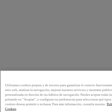
Utilizamos cookies propias y de terceros para garantizar el correcto funcionami
sitio web, analizar la navegación, mejorar nuestros servicios y mostrarte public
personalizada en función de tus hábitos de navegación. Puedes aceptar todas la
pulsando en “Aceptar”, o configurar tus preferencias para seleccionar qué tipos
cookies deseas permitir o rechazar. Para más información, consulta nuestra
Pol
Cookies