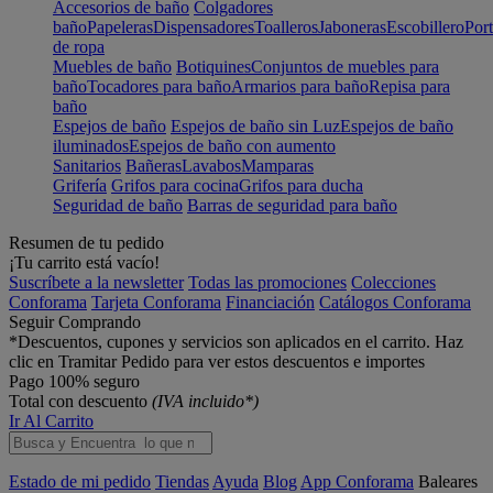
Accesorios de baño
Colgadores
baño
Papeleras
Dispensadores
Toalleros
Jaboneras
Escobillero
Port
de ropa
Muebles de baño
Botiquines
Conjuntos de muebles para
baño
Tocadores para baño
Armarios para baño
Repisa para
baño
Espejos de baño
Espejos de baño sin Luz
Espejos de baño
iluminados
Espejos de baño con aumento
Sanitarios
Bañeras
Lavabos
Mamparas
Grifería
Grifos para cocina
Grifos para ducha
Seguridad de baño
Barras de seguridad para baño
Resumen de tu pedido
¡Tu carrito está vacío!
Suscríbete a la newsletter
Todas las promociones
Colecciones
Conforama
Tarjeta Conforama
Financiación
Catálogos Conforama
Seguir Comprando
*Descuentos, cupones y servicios son aplicados en el carrito. Haz
clic en Tramitar Pedido para ver estos descuentos e importes
Pago 100% seguro
Total con descuento
(IVA incluido*)
Ir Al Carrito
Estado de mi pedido
Tiendas
Ayuda
Blog
App Conforama
Baleares