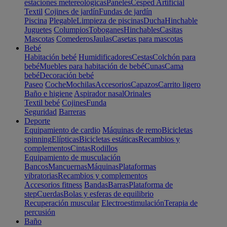
estaciones metereológicas
Paneles
Cesped Artificial
Textil
Cojines de jardín
Fundas de jardín
Piscina
Plegable
Limpieza de piscinas
Ducha
Hinchable
Juguetes
Columpios
Toboganes
Hinchables
Casitas
Mascotas
Comederos
Jaulas
Casetas para mascotas
Bebé
Habitación bebé
Humidificadores
Cestas
Colchón para
bebé
Muebles para habitación de bebé
Cunas
Cama
bebé
Decoración bebé
Paseo
Coche
Mochilas
Accesorios
Capazos
Carrito ligero
Baño e higiene
Aspirador nasal
Orinales
Textil bebé
Cojines
Funda
Seguridad
Barreras
Deporte
Equipamiento de cardio
Máquinas de remo
Bicicletas
spinning
Elípticas
Bicicletas estáticas
Recambios y
complementos
Cintas
Rodillos
Equipamiento de musculación
Bancos
Mancuernas
Máquinas
Plataformas
vibratorias
Recambios y complementos
Accesorios fitness
Bandas
Barras
Plataforma de
step
Cuerdas
Bolas y esferas de equilibrio
Recuperación muscular
Electroestimulación
Terapia de
percusión
Baño