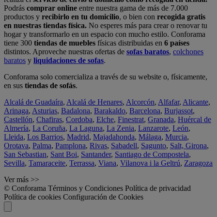
Podrás
comprar online
entre nuestra gama de más de 7.000
productos y
recibirlo en tu domicilio
, o bien con
recogida gratis
en nuestras tiendas física.
No esperes más para crear o renovar tu
hogar y transformarlo en un espacio con mucho estilo. Conforama
tiene 300
tiendas de muebles
físicas distribuidas en
6 países
distintos. Aproveche nuestras ofertas de
sofas baratos
,
colchones
baratos
y
liquidaciones de sofas
.
Conforama solo comercializa a través de su website o, físicamente,
en sus
tiendas de sofás
.
Alcalá de Guadaíra
,
Alcalá de Henares
,
Alcorcón
,
Alfafar
,
Alicante
,
Arinaga
,
Asturias
,
Badalona
,
Barakaldo
,
Barcelona
,
Burjassot
,
Castellón
,
Chafiras
,
Cordoba
,
Elche
,
Finestrat
,
Granada
,
Huércal de
Almería
,
La Coruña
,
La Laguna
,
La Zenia
,
Lanzarote
,
León
,
Lleida
,
Los Barrios
,
Madrid
,
Majadahonda
,
Málaga
,
Murcia
,
Orotava
,
Palma
,
Pamplona
,
Rivas
,
Sabadell
,
Sagunto
,
Salt, Girona
,
San Sebastian
,
Sant Boi
,
Santander
,
Santiago de Compostela
,
Sevilla
,
Tamaraceite
,
Terrassa
,
Viana
,
Vilanova i la Geltrú
,
Zaragoza
Ver más >>
© Conforama
Términos y Condiciones
Política de privacidad
Política de cookies
Configuración de Cookies