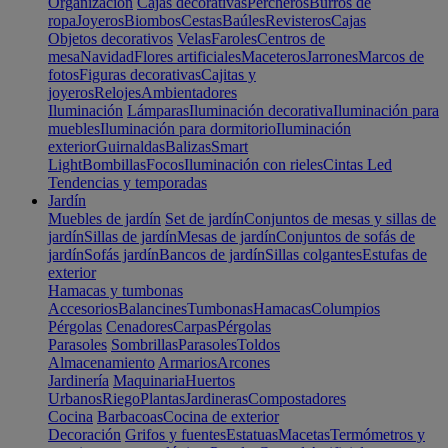
Organización
Cajas decorativas
Percheros
Burros de
ropa
Joyeros
Biombos
Cestas
Baúles
Revisteros
Cajas
Objetos decorativos
Velas
Faroles
Centros de
mesa
Navidad
Flores artificiales
Maceteros
Jarrones
Marcos de
fotos
Figuras decorativas
Cajitas y
joyeros
Relojes
Ambientadores
Iluminación
Lámparas
Iluminación decorativa
Iluminación para
muebles
Iluminación para dormitorio
Iluminación
exterior
Guirnaldas
Balizas
Smart
Light
Bombillas
Focos
Iluminación con rieles
Cintas Led
Tendencias y temporadas
Jardín
Muebles de jardín
Set de jardín
Conjuntos de mesas y sillas de
jardín
Sillas de jardín
Mesas de jardín
Conjuntos de sofás de
jardín
Sofás jardín
Bancos de jardín
Sillas colgantes
Estufas de
exterior
Hamacas y tumbonas
Accesorios
Balancines
Tumbonas
Hamacas
Columpios
Pérgolas
Cenadores
Carpas
Pérgolas
Parasoles
Sombrillas
Parasoles
Toldos
Almacenamiento
Armarios
Arcones
Jardinería
Maquinaria
Huertos
Urbanos
Riego
Plantas
Jardineras
Compostadores
Cocina
Barbacoas
Cocina de exterior
Decoración
Grifos y fuentes
Estatuas
Macetas
Termómetros y