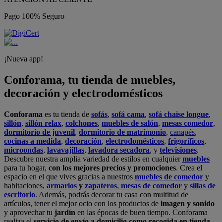
Pago 100% Seguro
¡Nueva app!
Conforama, tu tienda de muebles,
decoración y electrodomésticos
Conforama
es tu tienda de
sofás
,
sofá cama
,
sofá chaise longue
,
sillón
,
sillón relax
,
colchones
,
muebles de salón
,
mesas comedor
,
dormitorio de juvenil
,
dormitorio de matrimonio
,
canapés
,
cocinas a medida
,
decoración
,
electrodomésticos
,
frigoríficos
,
microondas
,
lavavajillas
,
lavadora secadora
, y
televisiones
.
Descubre nuestra amplia variedad de estilos en cualquier
muebles
para tu hogar,
con los mejores precios y promociones
. Crea el
espacio en el que vives gracias a nuestros
muebles de comedor
y
habitaciones,
armarios
y
zapateros
,
mesas de comedor
y
sillas de
escritorio
. Además, podrás decorar tu casa con multitud de
artículos, tener el mejor ocio con los productos de
imagen y sonido
y aprovechar tu
jardín
en las épocas de buen tiempo. Conforama
realiza el
servicio de envío a domicilio como recogida en tienda.