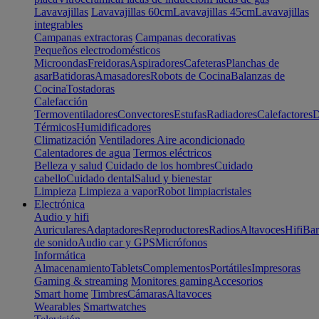
Lavavajillas
Lavavajillas 60cm
Lavavajillas 45cm
Lavavajillas
integrables
Campanas extractoras
Campanas decorativas
Pequeños electrodomésticos
Microondas
Freidoras
Aspiradores
Cafeteras
Planchas de
asar
Batidoras
Amasadores
Robots de Cocina
Balanzas de
Cocina
Tostadoras
Calefacción
Termoventiladores
Convectores
Estufas
Radiadores
Calefactores
D
Térmicos
Humidificadores
Climatización
Ventiladores
Aire acondicionado
Calentadores de agua
Termos eléctricos
Belleza y salud
Cuidado de los hombres
Cuidado
cabello
Cuidado dental
Salud y bienestar
Limpieza
Limpieza a vapor
Robot limpiacristales
Electrónica
Audio y hifi
Auriculares
Adaptadores
Reproductores
Radios
Altavoces
Hifi
Bar
de sonido
Audio car y GPS
Micrófonos
Informática
Almacenamiento
Tablets
Complementos
Portátiles
Impresoras
Gaming & streaming
Monitores gaming
Accesorios
Smart home
Timbres
Cámaras
Altavoces
Wearables
Smartwatches