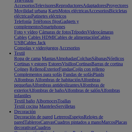
Televisión
Accesorios
Televisores
Reproductores
Adaptadores
Proyectores
Movilidad urbana
Karts
Motos eléctricas
Accesorios
Bicicletas
eléctricas
Patinetes eléctricos
Telefonía
Teléfonos fijos
Gadgets y
complementos
Smartphones
Foto y vídeo
Cámaras de fotos
Trípodes
Videocámaras
Cables
Cables HDMI
Cables de alimentación
Cables
USB
Cables Jack
Consolas y videojuegos
Accesorios
Textil
Ropa de cama
Mantas
Almohadas
Colchas
Sábanas
Nórdicos
Cortinas y estores
Estores
Visillos
Cortinas
Barras de cortina
Cojines
Relleno
Exterior
Fundas
Cojín con relleno
Complementos para sofás
Fundas de sofás
Plaids
Alfombras
Alfombras de habitación
Alfombras
pequeñas
Alfombras antideslizantes
Alfombras de
exterior
Alfombras de baño
Alfombras de salón
Alfombras
infantiles
Textil baño
Albornoces
Toallas
Textil cocina
Manteles
Servilletas
Decoración
Decoración de pared
Letreros
Espejos
Relojes de
pared
Tableros
Canvas
Cuadros pintados a mano
Marcos
Placas
decorativas
Cuadros