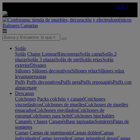
🔵Cambia tu electro con
-10% EXTRA
de descuento ☑️
AQUÍ
Baleares
Canarias
Sofás
Sofás
Chaise Longue
Rinconeras
Sofás cama
Sofás 2
plazas
Sofás 3 plazas
Sofás de piel
Sofás relax
Sofás
exterior
Divanes
Sillones
Sillones decorativos
Sillones relax
Sillones relax
levantapersonas
Puffs
Puffs decorativos
Puffs pera
Puffs reposapiés
Puffs con
almacenaje
Descanso
Colchones
Packs colchón y canapé
Colchones
viscoelásticos
Colchones de muelles
Colchones de muelles
ensacados
Colchones enrollados
Colchones de
espuma
Colchones para bebé
Colchones hinchables
Canapés y bases
Canapés
Base tapizadas
Somieres
Patas de
somieres
Camas
Camas de matrimonio
Camas dobles
Camas
individuales
Camas juveniles
Camas infantiles
Literas
Camas