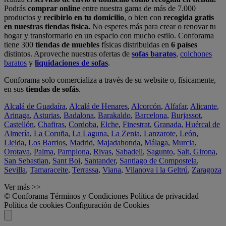
Podrás
comprar online
entre nuestra gama de más de 7.000
productos y
recibirlo en tu domicilio
, o bien con
recogida gratis
en nuestras tiendas física.
No esperes más para crear o renovar tu
hogar y transformarlo en un espacio con mucho estilo. Conforama
tiene 300
tiendas de muebles
físicas distribuidas en
6 países
distintos. Aproveche nuestras ofertas de
sofas baratos
,
colchones
baratos
y
liquidaciones de sofas
.
Conforama solo comercializa a través de su website o, físicamente,
en sus
tiendas de sofás
.
Alcalá de Guadaíra
,
Alcalá de Henares
,
Alcorcón
,
Alfafar
,
Alicante
,
Arinaga
,
Asturias
,
Badalona
,
Barakaldo
,
Barcelona
,
Burjassot
,
Castellón
,
Chafiras
,
Cordoba
,
Elche
,
Finestrat
,
Granada
,
Huércal de
Almería
,
La Coruña
,
La Laguna
,
La Zenia
,
Lanzarote
,
León
,
Lleida
,
Los Barrios
,
Madrid
,
Majadahonda
,
Málaga
,
Murcia
,
Orotava
,
Palma
,
Pamplona
,
Rivas
,
Sabadell
,
Sagunto
,
Salt, Girona
,
San Sebastian
,
Sant Boi
,
Santander
,
Santiago de Compostela
,
Sevilla
,
Tamaraceite
,
Terrassa
,
Viana
,
Vilanova i la Geltrú
,
Zaragoza
Ver más >>
© Conforama
Términos y Condiciones
Política de privacidad
Política de cookies
Configuración de Cookies