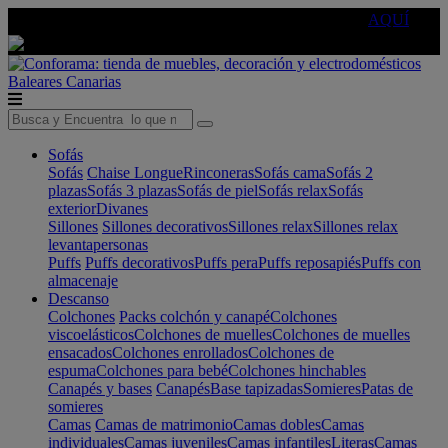
🔵Cambia tu electro con
-10% EXTRA
de descuento ☑️
AQUÍ
Baleares
Canarias
Sofás
Sofás
Chaise Longue
Rinconeras
Sofás cama
Sofás 2
plazas
Sofás 3 plazas
Sofás de piel
Sofás relax
Sofás
exterior
Divanes
Sillones
Sillones decorativos
Sillones relax
Sillones relax
levantapersonas
Puffs
Puffs decorativos
Puffs pera
Puffs reposapiés
Puffs con
almacenaje
Descanso
Colchones
Packs colchón y canapé
Colchones
viscoelásticos
Colchones de muelles
Colchones de muelles
ensacados
Colchones enrollados
Colchones de
espuma
Colchones para bebé
Colchones hinchables
Canapés y bases
Canapés
Base tapizadas
Somieres
Patas de
somieres
Camas
Camas de matrimonio
Camas dobles
Camas
individuales
Camas juveniles
Camas infantiles
Literas
Camas