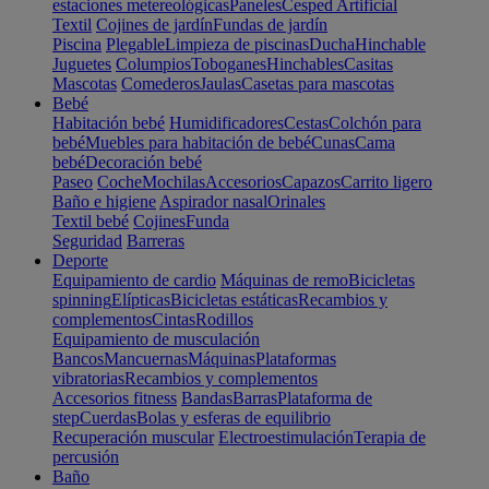
estaciones metereológicas
Paneles
Cesped Artificial
Textil
Cojines de jardín
Fundas de jardín
Piscina
Plegable
Limpieza de piscinas
Ducha
Hinchable
Juguetes
Columpios
Toboganes
Hinchables
Casitas
Mascotas
Comederos
Jaulas
Casetas para mascotas
Bebé
Habitación bebé
Humidificadores
Cestas
Colchón para
bebé
Muebles para habitación de bebé
Cunas
Cama
bebé
Decoración bebé
Paseo
Coche
Mochilas
Accesorios
Capazos
Carrito ligero
Baño e higiene
Aspirador nasal
Orinales
Textil bebé
Cojines
Funda
Seguridad
Barreras
Deporte
Equipamiento de cardio
Máquinas de remo
Bicicletas
spinning
Elípticas
Bicicletas estáticas
Recambios y
complementos
Cintas
Rodillos
Equipamiento de musculación
Bancos
Mancuernas
Máquinas
Plataformas
vibratorias
Recambios y complementos
Accesorios fitness
Bandas
Barras
Plataforma de
step
Cuerdas
Bolas y esferas de equilibrio
Recuperación muscular
Electroestimulación
Terapia de
percusión
Baño