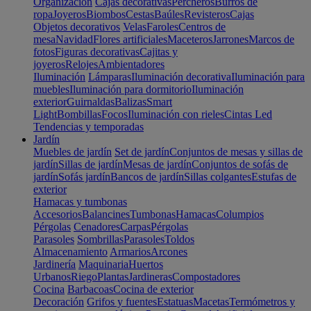
Organización
Cajas decorativas
Percheros
Burros de
ropa
Joyeros
Biombos
Cestas
Baúles
Revisteros
Cajas
Objetos decorativos
Velas
Faroles
Centros de
mesa
Navidad
Flores artificiales
Maceteros
Jarrones
Marcos de
fotos
Figuras decorativas
Cajitas y
joyeros
Relojes
Ambientadores
Iluminación
Lámparas
Iluminación decorativa
Iluminación para
muebles
Iluminación para dormitorio
Iluminación
exterior
Guirnaldas
Balizas
Smart
Light
Bombillas
Focos
Iluminación con rieles
Cintas Led
Tendencias y temporadas
Jardín
Muebles de jardín
Set de jardín
Conjuntos de mesas y sillas de
jardín
Sillas de jardín
Mesas de jardín
Conjuntos de sofás de
jardín
Sofás jardín
Bancos de jardín
Sillas colgantes
Estufas de
exterior
Hamacas y tumbonas
Accesorios
Balancines
Tumbonas
Hamacas
Columpios
Pérgolas
Cenadores
Carpas
Pérgolas
Parasoles
Sombrillas
Parasoles
Toldos
Almacenamiento
Armarios
Arcones
Jardinería
Maquinaria
Huertos
Urbanos
Riego
Plantas
Jardineras
Compostadores
Cocina
Barbacoas
Cocina de exterior
Decoración
Grifos y fuentes
Estatuas
Macetas
Termómetros y