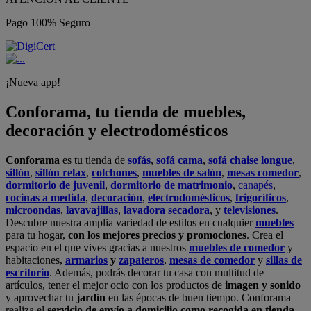
Pago 100% Seguro
¡Nueva app!
Conforama, tu tienda de muebles,
decoración y electrodomésticos
Conforama
es tu tienda de
sofás
,
sofá cama
,
sofá chaise longue
,
sillón
,
sillón relax
,
colchones
,
muebles de salón
,
mesas comedor
,
dormitorio de juvenil
,
dormitorio de matrimonio
,
canapés
,
cocinas a medida
,
decoración
,
electrodomésticos
,
frigoríficos
,
microondas
,
lavavajillas
,
lavadora secadora
, y
televisiones
.
Descubre nuestra amplia variedad de estilos en cualquier
muebles
para tu hogar,
con los mejores precios y promociones
. Crea el
espacio en el que vives gracias a nuestros
muebles de comedor
y
habitaciones,
armarios
y
zapateros
,
mesas de comedor
y
sillas de
escritorio
. Además, podrás decorar tu casa con multitud de
artículos, tener el mejor ocio con los productos de
imagen y sonido
y aprovechar tu
jardín
en las épocas de buen tiempo. Conforama
realiza el
servicio de envío a domicilio como recogida en tienda.