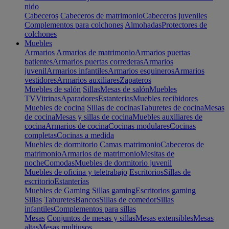
nido
Cabeceros
Cabeceros de matrimonio
Cabeceros juveniles
Complementos para colchones
Almohadas
Protectores de
colchones
Muebles
Armarios
Armarios de matrimonio
Armarios puertas
batientes
Armarios puertas correderas
Armarios
juvenil
Armarios infantiles
Armarios esquineros
Armarios
vestidores
Armarios auxiliares
Zapateros
Muebles de salón
Sillas
Mesas de salón
Muebles
TV
Vitrinas
Aparadores
Estanterias
Muebles recibidores
Muebles de cocina
Sillas de cocinas
Taburetes de cocina
Mesas
de cocina
Mesas y sillas de cocina
Muebles auxiliares de
cocina
Armarios de cocina
Cocinas modulares
Cocinas
completas
Cocinas a medida
Muebles de dormitorio
Camas matrimonio
Cabeceros de
matrimonio
Armarios de matrimonio
Mesitas de
noche
Comodas
Muebles de dormitorio juvenil
Muebles de oficina y teletrabajo
Escritorios
Sillas de
escritorio
Estanterías
Muebles de Gaming
Sillas gaming
Escritorios gaming
Sillas
Taburetes
Bancos
Sillas de comedor
Sillas
infantiles
Complementos para sillas
Mesas
Conjuntos de mesas y sillas
Mesas extensibles
Mesas
altas
Mesas multiusos