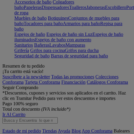
Accesorios de baño
Colgadores
baño
Papeleras
Dispensadores
Toalleros
Jaboneras
Escobillero
Port
de ropa
Muebles de baño
Botiquines
Conjuntos de muebles para
baño
Tocadores para baño
Armarios para baño
Repisa para
baño
Espejos de baño
Espejos de baño sin Luz
Espejos de baño
iluminados
Espejos de baño con aumento
Sanitarios
Bañeras
Lavabos
Mamparas
Grifería
Grifos para cocina
Grifos para ducha
Seguridad de baño
Barras de seguridad para baño
Resumen de tu pedido
¡Tu carrito está vacío!
Suscríbete a la newsletter
Todas las promociones
Colecciones
Conforama
Tarjeta Conforama
Financiación
Catálogos Conforama
Seguir Comprando
*Descuentos, cupones y servicios son aplicados en el carrito. Haz
clic en Tramitar Pedido para ver estos descuentos e importes
Pago 100% seguro
Total con descuento
(IVA incluido*)
Ir Al Carrito
Estado de mi pedido
Tiendas
Ayuda
Blog
App Conforama
Baleares