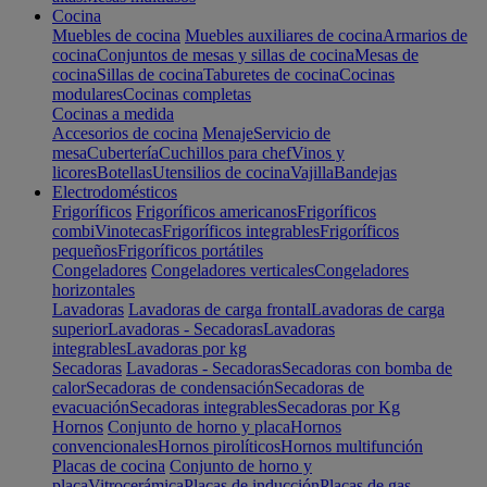
Cocina
Muebles de cocina
Muebles auxiliares de cocina
Armarios de
cocina
Conjuntos de mesas y sillas de cocina
Mesas de
cocina
Sillas de cocina
Taburetes de cocina
Cocinas
modulares
Cocinas completas
Cocinas a medida
Accesorios de cocina
Menaje
Servicio de
mesa
Cubertería
Cuchillos para chef
Vinos y
licores
Botellas
Utensilios de cocina
Vajilla
Bandejas
Electrodomésticos
Frigoríficos
Frigoríficos americanos
Frigoríficos
combi
Vinotecas
Frigoríficos integrables
Frigoríficos
pequeños
Frigoríficos portátiles
Congeladores
Congeladores verticales
Congeladores
horizontales
Lavadoras
Lavadoras de carga frontal
Lavadoras de carga
superior
Lavadoras - Secadoras
Lavadoras
integrables
Lavadoras por kg
Secadoras
Lavadoras - Secadoras
Secadoras con bomba de
calor
Secadoras de condensación
Secadoras de
evacuación
Secadoras integrables
Secadoras por Kg
Hornos
Conjunto de horno y placa
Hornos
convencionales
Hornos pirolíticos
Hornos multifunción
Placas de cocina
Conjunto de horno y
placa
Vitrocerámica
Placas de inducción
Placas de gas