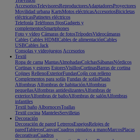
Televisión
Accesorios
Televisores
Reproductores
Adaptadores
Proyectores
Movilidad urbana
Karts
Motos eléctricas
Accesorios
Bicicletas
eléctricas
Patinetes eléctricos
Telefonía
Teléfonos fijos
Gadgets y
complementos
Smartphones
Foto y vídeo
Cámaras de fotos
Trípodes
Videocámaras
Cables
Cables HDMI
Cables de alimentación
Cables
USB
Cables Jack
Consolas y videojuegos
Accesorios
Textil
Ropa de cama
Mantas
Almohadas
Colchas
Sábanas
Nórdicos
Cortinas y estores
Estores
Visillos
Cortinas
Barras de cortina
Cojines
Relleno
Exterior
Fundas
Cojín con relleno
Complementos para sofás
Fundas de sofás
Plaids
Alfombras
Alfombras de habitación
Alfombras
pequeñas
Alfombras antideslizantes
Alfombras de
exterior
Alfombras de baño
Alfombras de salón
Alfombras
infantiles
Textil baño
Albornoces
Toallas
Textil cocina
Manteles
Servilletas
Decoración
Decoración de pared
Letreros
Espejos
Relojes de
pared
Tableros
Canvas
Cuadros pintados a mano
Marcos
Placas
decorativas
Cuadros