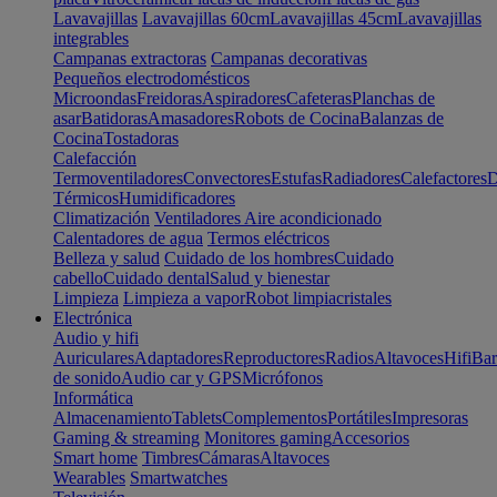
Lavavajillas
Lavavajillas 60cm
Lavavajillas 45cm
Lavavajillas
integrables
Campanas extractoras
Campanas decorativas
Pequeños electrodomésticos
Microondas
Freidoras
Aspiradores
Cafeteras
Planchas de
asar
Batidoras
Amasadores
Robots de Cocina
Balanzas de
Cocina
Tostadoras
Calefacción
Termoventiladores
Convectores
Estufas
Radiadores
Calefactores
D
Térmicos
Humidificadores
Climatización
Ventiladores
Aire acondicionado
Calentadores de agua
Termos eléctricos
Belleza y salud
Cuidado de los hombres
Cuidado
cabello
Cuidado dental
Salud y bienestar
Limpieza
Limpieza a vapor
Robot limpiacristales
Electrónica
Audio y hifi
Auriculares
Adaptadores
Reproductores
Radios
Altavoces
Hifi
Bar
de sonido
Audio car y GPS
Micrófonos
Informática
Almacenamiento
Tablets
Complementos
Portátiles
Impresoras
Gaming & streaming
Monitores gaming
Accesorios
Smart home
Timbres
Cámaras
Altavoces
Wearables
Smartwatches