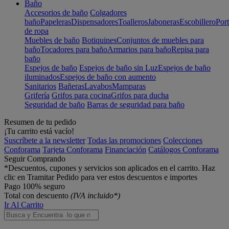
Baño
Accesorios de baño
Colgadores
baño
Papeleras
Dispensadores
Toalleros
Jaboneras
Escobillero
Port
de ropa
Muebles de baño
Botiquines
Conjuntos de muebles para
baño
Tocadores para baño
Armarios para baño
Repisa para
baño
Espejos de baño
Espejos de baño sin Luz
Espejos de baño
iluminados
Espejos de baño con aumento
Sanitarios
Bañeras
Lavabos
Mamparas
Grifería
Grifos para cocina
Grifos para ducha
Seguridad de baño
Barras de seguridad para baño
Resumen de tu pedido
¡Tu carrito está vacío!
Suscríbete a la newsletter
Todas las promociones
Colecciones
Conforama
Tarjeta Conforama
Financiación
Catálogos Conforama
Seguir Comprando
*Descuentos, cupones y servicios son aplicados en el carrito. Haz
clic en Tramitar Pedido para ver estos descuentos e importes
Pago 100% seguro
Total con descuento
(IVA incluido*)
Ir Al Carrito