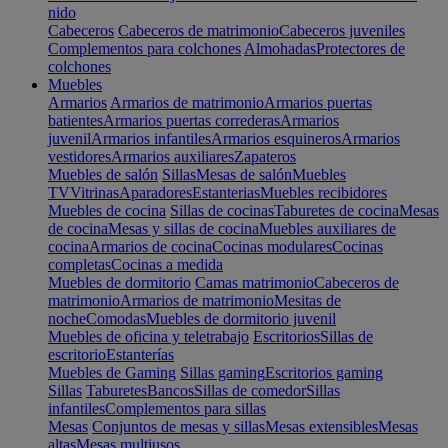
nido
Cabeceros
Cabeceros de matrimonio
Cabeceros juveniles
Complementos para colchones
Almohadas
Protectores de
colchones
Muebles
Armarios
Armarios de matrimonio
Armarios puertas
batientes
Armarios puertas correderas
Armarios
juvenil
Armarios infantiles
Armarios esquineros
Armarios
vestidores
Armarios auxiliares
Zapateros
Muebles de salón
Sillas
Mesas de salón
Muebles
TV
Vitrinas
Aparadores
Estanterias
Muebles recibidores
Muebles de cocina
Sillas de cocinas
Taburetes de cocina
Mesas
de cocina
Mesas y sillas de cocina
Muebles auxiliares de
cocina
Armarios de cocina
Cocinas modulares
Cocinas
completas
Cocinas a medida
Muebles de dormitorio
Camas matrimonio
Cabeceros de
matrimonio
Armarios de matrimonio
Mesitas de
noche
Comodas
Muebles de dormitorio juvenil
Muebles de oficina y teletrabajo
Escritorios
Sillas de
escritorio
Estanterías
Muebles de Gaming
Sillas gaming
Escritorios gaming
Sillas
Taburetes
Bancos
Sillas de comedor
Sillas
infantiles
Complementos para sillas
Mesas
Conjuntos de mesas y sillas
Mesas extensibles
Mesas
altas
Mesas multiusos