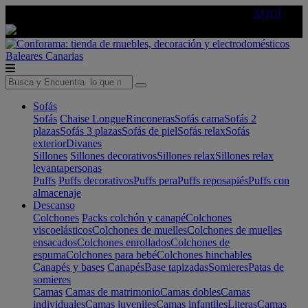
🔵Cambia tu electro con
-10% EXTRA
de descuento ☑️
AQUÍ
Baleares
Canarias
Sofás
Sofás
Chaise Longue
Rinconeras
Sofás cama
Sofás 2
plazas
Sofás 3 plazas
Sofás de piel
Sofás relax
Sofás
exterior
Divanes
Sillones
Sillones decorativos
Sillones relax
Sillones relax
levantapersonas
Puffs
Puffs decorativos
Puffs pera
Puffs reposapiés
Puffs con
almacenaje
Descanso
Colchones
Packs colchón y canapé
Colchones
viscoelásticos
Colchones de muelles
Colchones de muelles
ensacados
Colchones enrollados
Colchones de
espuma
Colchones para bebé
Colchones hinchables
Canapés y bases
Canapés
Base tapizadas
Somieres
Patas de
somieres
Camas
Camas de matrimonio
Camas dobles
Camas
individuales
Camas juveniles
Camas infantiles
Literas
Camas