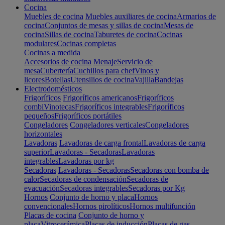
Cocina
Muebles de cocina
Muebles auxiliares de cocina
Armarios de
cocina
Conjuntos de mesas y sillas de cocina
Mesas de
cocina
Sillas de cocina
Taburetes de cocina
Cocinas
modulares
Cocinas completas
Cocinas a medida
Accesorios de cocina
Menaje
Servicio de
mesa
Cubertería
Cuchillos para chef
Vinos y
licores
Botellas
Utensilios de cocina
Vajilla
Bandejas
Electrodomésticos
Frigoríficos
Frigoríficos americanos
Frigoríficos
combi
Vinotecas
Frigoríficos integrables
Frigoríficos
pequeños
Frigoríficos portátiles
Congeladores
Congeladores verticales
Congeladores
horizontales
Lavadoras
Lavadoras de carga frontal
Lavadoras de carga
superior
Lavadoras - Secadoras
Lavadoras
integrables
Lavadoras por kg
Secadoras
Lavadoras - Secadoras
Secadoras con bomba de
calor
Secadoras de condensación
Secadoras de
evacuación
Secadoras integrables
Secadoras por Kg
Hornos
Conjunto de horno y placa
Hornos
convencionales
Hornos pirolíticos
Hornos multifunción
Placas de cocina
Conjunto de horno y
placa
Vitrocerámica
Placas de inducción
Placas de gas