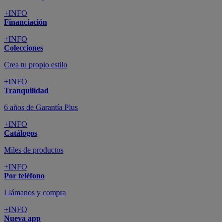
+INFO
Financiación
+INFO
Colecciones
Crea tu propio estilo
+INFO
Tranquilidad
6 años de Garantía Plus
+INFO
Catálogos
Miles de productos
+INFO
Por teléfono
Llámanos y compra
+INFO
Nueva app