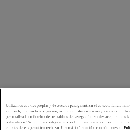
Utilizamos cookies propias y de terceros para garantizar el correcto funcionami
sitio web, analizar la navegación, mejorar nuestros servicios y mostrarte public
personalizada en función de tus hábitos de navegación. Puedes aceptar todas la
pulsando en “Aceptar”, o configurar tus preferencias para seleccionar qué tipos
cookies deseas permitir o rechazar. Para más información, consulta nuestra
Pol