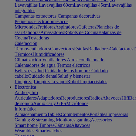
Lavavajillas
Lavavajillas 60cm
Lavavajillas 45cm
Lavavajillas
integrables
Campanas extractoras
Campanas decorativas
Pequeños electrodomésticos
Microondas
Freidoras
Aspiradores
Cafeteras
Planchas de
asar
Batidoras
Amasadores
Robots de Cocina
Balanzas de
Cocina
Tostadoras
Calefacción
Termoventiladores
Convectores
Estufas
Radiadores
Calefactores
D
Térmicos
Humidificadores
Climatización
Ventiladores
Aire acondicionado
Calentadores de agua
Termos eléctricos
Belleza y salud
Cuidado de los hombres
Cuidado
cabello
Cuidado dental
Salud y bienestar
Limpieza
Limpieza a vapor
Robot limpiacristales
Electrónica
Audio y hifi
Auriculares
Adaptadores
Reproductores
Radios
Altavoces
Hifi
Bar
de sonido
Audio car y GPS
Micrófonos
Informática
Almacenamiento
Tablets
Complementos
Portátiles
Impresoras
Gaming & streaming
Monitores gaming
Accesorios
Smart home
Timbres
Cámaras
Altavoces
Wearables
Smartwatches