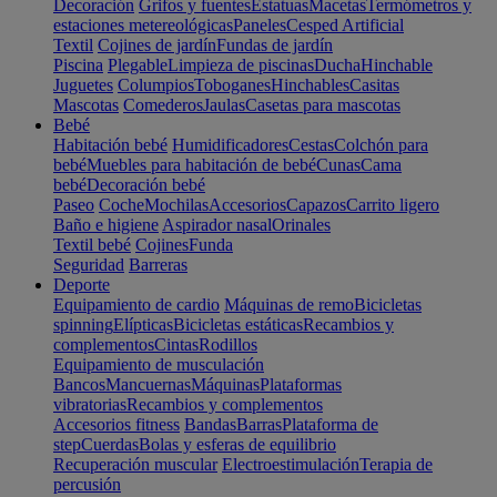
Decoración
Grifos y fuentes
Estatuas
Macetas
Termómetros y
estaciones metereológicas
Paneles
Cesped Artificial
Textil
Cojines de jardín
Fundas de jardín
Piscina
Plegable
Limpieza de piscinas
Ducha
Hinchable
Juguetes
Columpios
Toboganes
Hinchables
Casitas
Mascotas
Comederos
Jaulas
Casetas para mascotas
Bebé
Habitación bebé
Humidificadores
Cestas
Colchón para
bebé
Muebles para habitación de bebé
Cunas
Cama
bebé
Decoración bebé
Paseo
Coche
Mochilas
Accesorios
Capazos
Carrito ligero
Baño e higiene
Aspirador nasal
Orinales
Textil bebé
Cojines
Funda
Seguridad
Barreras
Deporte
Equipamiento de cardio
Máquinas de remo
Bicicletas
spinning
Elípticas
Bicicletas estáticas
Recambios y
complementos
Cintas
Rodillos
Equipamiento de musculación
Bancos
Mancuernas
Máquinas
Plataformas
vibratorias
Recambios y complementos
Accesorios fitness
Bandas
Barras
Plataforma de
step
Cuerdas
Bolas y esferas de equilibrio
Recuperación muscular
Electroestimulación
Terapia de
percusión