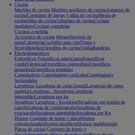
Cocina
Muebles de cocina
Muebles auxiliares de cocina
Armarios de
cocina
Conjuntos de mesas y sillas de cocina
Mesas de
cocina
Sillas de cocina
Taburetes de cocina
Cocinas
modulares
Cocinas completas
Cocinas a medida
Accesorios de cocina
Menaje
Servicio de
mesa
Cubertería
Cuchillos para chef
Vinos y
licores
Botellas
Utensilios de cocina
Vajilla
Bandejas
Electrodomésticos
Frigoríficos
Frigoríficos americanos
Frigoríficos
combi
Vinotecas
Frigoríficos integrables
Frigoríficos
pequeños
Frigoríficos portátiles
Congeladores
Congeladores verticales
Congeladores
horizontales
Lavadoras
Lavadoras de carga frontal
Lavadoras de carga
superior
Lavadoras - Secadoras
Lavadoras
integrables
Lavadoras por kg
Secadoras
Lavadoras - Secadoras
Secadoras con bomba de
calor
Secadoras de condensación
Secadoras de
evacuación
Secadoras integrables
Secadoras por Kg
Hornos
Conjunto de horno y placa
Hornos
convencionales
Hornos pirolíticos
Hornos multifunción
Placas de cocina
Conjunto de horno y
placa
Vitrocerámica
Placas de inducción
Placas de gas