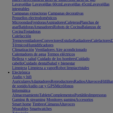
Lavavajillas
Lavavajillas 60cm
Lavavajillas 45cm
Lavavajillas
integrables
Campanas extractoras
Campanas decorativas
Pequeños electrodomésticos
Microondas
Freidoras
Aspiradores
Cafeteras
Planchas de
asar
Batidoras
Amasadores
Robots de Cocina
Balanzas de
Cocina
Tostadoras
Calefacción
Termoventiladores
Convectores
Estufas
Radiadores
Calefactores
D
Térmicos
Humidificadores
Climatización
Ventiladores
Aire acondicionado
Calentadores de agua
Termos eléctricos
Belleza y salud
Cuidado de los hombres
Cuidado
cabello
Cuidado dental
Salud y bienestar
Limpieza
Limpieza a vapor
Robot limpiacristales
Electrónica
Audio y hifi
Auriculares
Adaptadores
Reproductores
Radios
Altavoces
Hifi
Bar
de sonido
Audio car y GPS
Micrófonos
Informática
Almacenamiento
Tablets
Complementos
Portátiles
Impresoras
Gaming & streaming
Monitores gaming
Accesorios
Smart home
Timbres
Cámaras
Altavoces
Wearables
Smartwatches