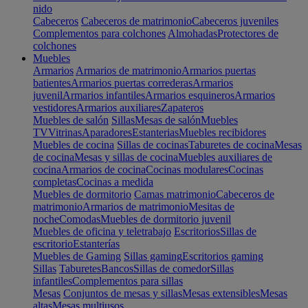
nido
Cabeceros
Cabeceros de matrimonio
Cabeceros juveniles
Complementos para colchones
Almohadas
Protectores de
colchones
Muebles
Armarios
Armarios de matrimonio
Armarios puertas
batientes
Armarios puertas correderas
Armarios
juvenil
Armarios infantiles
Armarios esquineros
Armarios
vestidores
Armarios auxiliares
Zapateros
Muebles de salón
Sillas
Mesas de salón
Muebles
TV
Vitrinas
Aparadores
Estanterias
Muebles recibidores
Muebles de cocina
Sillas de cocinas
Taburetes de cocina
Mesas
de cocina
Mesas y sillas de cocina
Muebles auxiliares de
cocina
Armarios de cocina
Cocinas modulares
Cocinas
completas
Cocinas a medida
Muebles de dormitorio
Camas matrimonio
Cabeceros de
matrimonio
Armarios de matrimonio
Mesitas de
noche
Comodas
Muebles de dormitorio juvenil
Muebles de oficina y teletrabajo
Escritorios
Sillas de
escritorio
Estanterías
Muebles de Gaming
Sillas gaming
Escritorios gaming
Sillas
Taburetes
Bancos
Sillas de comedor
Sillas
infantiles
Complementos para sillas
Mesas
Conjuntos de mesas y sillas
Mesas extensibles
Mesas
altas
Mesas multiusos