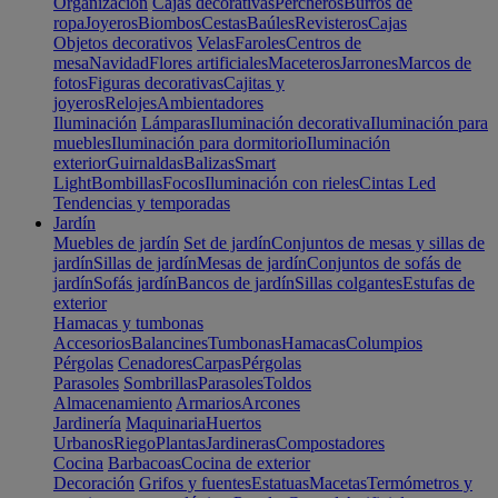
Organización
Cajas decorativas
Percheros
Burros de
ropa
Joyeros
Biombos
Cestas
Baúles
Revisteros
Cajas
Objetos decorativos
Velas
Faroles
Centros de
mesa
Navidad
Flores artificiales
Maceteros
Jarrones
Marcos de
fotos
Figuras decorativas
Cajitas y
joyeros
Relojes
Ambientadores
Iluminación
Lámparas
Iluminación decorativa
Iluminación para
muebles
Iluminación para dormitorio
Iluminación
exterior
Guirnaldas
Balizas
Smart
Light
Bombillas
Focos
Iluminación con rieles
Cintas Led
Tendencias y temporadas
Jardín
Muebles de jardín
Set de jardín
Conjuntos de mesas y sillas de
jardín
Sillas de jardín
Mesas de jardín
Conjuntos de sofás de
jardín
Sofás jardín
Bancos de jardín
Sillas colgantes
Estufas de
exterior
Hamacas y tumbonas
Accesorios
Balancines
Tumbonas
Hamacas
Columpios
Pérgolas
Cenadores
Carpas
Pérgolas
Parasoles
Sombrillas
Parasoles
Toldos
Almacenamiento
Armarios
Arcones
Jardinería
Maquinaria
Huertos
Urbanos
Riego
Plantas
Jardineras
Compostadores
Cocina
Barbacoas
Cocina de exterior
Decoración
Grifos y fuentes
Estatuas
Macetas
Termómetros y