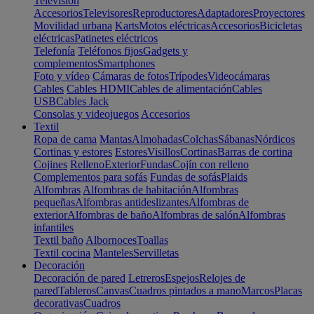
Televisión
Accesorios
Televisores
Reproductores
Adaptadores
Proyectores
Movilidad urbana
Karts
Motos eléctricas
Accesorios
Bicicletas
eléctricas
Patinetes eléctricos
Telefonía
Teléfonos fijos
Gadgets y
complementos
Smartphones
Foto y vídeo
Cámaras de fotos
Trípodes
Videocámaras
Cables
Cables HDMI
Cables de alimentación
Cables
USB
Cables Jack
Consolas y videojuegos
Accesorios
Textil
Ropa de cama
Mantas
Almohadas
Colchas
Sábanas
Nórdicos
Cortinas y estores
Estores
Visillos
Cortinas
Barras de cortina
Cojines
Relleno
Exterior
Fundas
Cojín con relleno
Complementos para sofás
Fundas de sofás
Plaids
Alfombras
Alfombras de habitación
Alfombras
pequeñas
Alfombras antideslizantes
Alfombras de
exterior
Alfombras de baño
Alfombras de salón
Alfombras
infantiles
Textil baño
Albornoces
Toallas
Textil cocina
Manteles
Servilletas
Decoración
Decoración de pared
Letreros
Espejos
Relojes de
pared
Tableros
Canvas
Cuadros pintados a mano
Marcos
Placas
decorativas
Cuadros