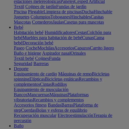
estaciones metereológicas
Paneles
Cesped Artificial
Textil
Cojines de jardín
Fundas de jardín
Piscina
Plegable
Limpieza de piscinas
Ducha
Hinchable
Juguetes
Columpios
Toboganes
Hinchables
Casitas
Mascotas
Comederos
Jaulas
Casetas para mascotas
Bebé
Habitación bebé
Humidificadores
Cestas
Colchón para
bebé
Muebles para habitación de bebé
Cunas
Cama
bebé
Decoración bebé
Paseo
Coche
Mochilas
Accesorios
Capazos
Carrito ligero
Baño e higiene
Aspirador nasal
Orinales
Textil bebé
Cojines
Funda
Seguridad
Barreras
Deporte
Equipamiento de cardio
Máquinas de remo
Bicicletas
spinning
Elípticas
Bicicletas estáticas
Recambios y
complementos
Cintas
Rodillos
Equipamiento de musculación
Bancos
Mancuernas
Máquinas
Plataformas
vibratorias
Recambios y complementos
Accesorios fitness
Bandas
Barras
Plataforma de
step
Cuerdas
Bolas y esferas de equilibrio
Recuperación muscular
Electroestimulación
Terapia de
percusión
Baño