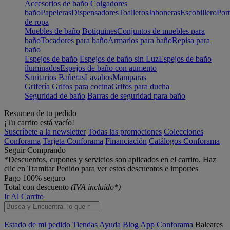
Accesorios de baño
Colgadores
baño
Papeleras
Dispensadores
Toalleros
Jaboneras
Escobillero
Port
de ropa
Muebles de baño
Botiquines
Conjuntos de muebles para
baño
Tocadores para baño
Armarios para baño
Repisa para
baño
Espejos de baño
Espejos de baño sin Luz
Espejos de baño
iluminados
Espejos de baño con aumento
Sanitarios
Bañeras
Lavabos
Mamparas
Grifería
Grifos para cocina
Grifos para ducha
Seguridad de baño
Barras de seguridad para baño
Resumen de tu pedido
¡Tu carrito está vacío!
Suscríbete a la newsletter
Todas las promociones
Colecciones
Conforama
Tarjeta Conforama
Financiación
Catálogos Conforama
Seguir Comprando
*Descuentos, cupones y servicios son aplicados en el carrito. Haz
clic en Tramitar Pedido para ver estos descuentos e importes
Pago 100% seguro
Total con descuento
(IVA incluido*)
Ir Al Carrito
Estado de mi pedido
Tiendas
Ayuda
Blog
App Conforama
Baleares