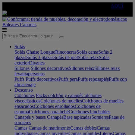
🔵Cambia tu electro con
-10% EXTRA
de descuento ☑️
AQUÍ
Baleares
Canarias
Sofás
Sofás
Chaise Longue
Rinconeras
Sofás cama
Sofás 2
plazas
Sofás 3 plazas
Sofás de piel
Sofás relax
Sofás
exterior
Divanes
Sillones
Sillones decorativos
Sillones relax
Sillones relax
levantapersonas
Puffs
Puffs decorativos
Puffs pera
Puffs reposapiés
Puffs con
almacenaje
Descanso
Colchones
Packs colchón y canapé
Colchones
viscoelásticos
Colchones de muelles
Colchones de muelles
ensacados
Colchones enrollados
Colchones de
espuma
Colchones para bebé
Colchones hinchables
Canapés y bases
Canapés
Base tapizadas
Somieres
Patas de
somieres
Camas
Camas de matrimonio
Camas dobles
Camas
individuales
Camas juveniles
Camas infantiles
Literas
Camas