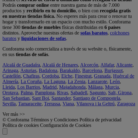
Podrás
comprar online
entre nuestra gama de más de 7.000
productos y
recibirlo en tu domicilio
, o bien con
recogida gratis
en nuestras tiendas física.
No esperes más para crear o renovar tu
hogar y transformarlo en un espacio con mucho estilo. Conforama
tiene 300
tiendas de muebles
físicas distribuidas en
6 países
distintos. Aproveche nuestras ofertas de
sofas baratos
,
colchones
baratos
y
liquidaciones de sofas
.
Conforama solo comercializa a través de su website o, físicamente,
en sus
tiendas de sofás
.
Alcalá de Guadaíra
,
Alcalá de Henares
,
Alcorcón
,
Alfafar
,
Alicante
,
Arinaga
,
Asturias
,
Badalona
,
Barakaldo
,
Barcelona
,
Burjassot
,
Castellón
,
Chafiras
,
Cordoba
,
Elche
,
Finestrat
,
Granada
,
Huércal de
Almería
,
La Coruña
,
La Laguna
,
La Zenia
,
Lanzarote
,
León
,
Lleida
,
Los Barrios
,
Madrid
,
Majadahonda
,
Málaga
,
Murcia
,
Orotava
,
Palma
,
Pamplona
,
Rivas
,
Sabadell
,
Sagunto
,
Salt, Girona
,
San Sebastian
,
Sant Boi
,
Santander
,
Santiago de Compostela
,
Sevilla
,
Tamaraceite
,
Terrassa
,
Viana
,
Vilanova i la Geltrú
,
Zaragoza
Ver más >>
© Conforama
Términos y Condiciones
Política de privacidad
Política de cookies
Configuración de Cookies