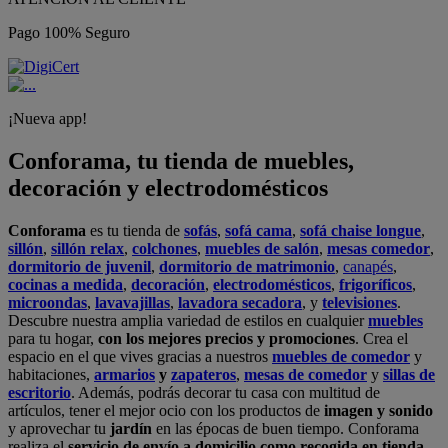
Pago 100% Seguro
¡Nueva app!
Conforama, tu tienda de muebles,
decoración y electrodomésticos
Conforama
es tu tienda de
sofás
,
sofá cama
,
sofá chaise longue
,
sillón
,
sillón relax
,
colchones
,
muebles de salón
,
mesas comedor
,
dormitorio de juvenil
,
dormitorio de matrimonio
,
canapés
,
cocinas a medida
,
decoración
,
electrodomésticos
,
frigoríficos
,
microondas
,
lavavajillas
,
lavadora secadora
, y
televisiones
.
Descubre nuestra amplia variedad de estilos en cualquier
muebles
para tu hogar,
con los mejores precios y promociones
. Crea el
espacio en el que vives gracias a nuestros
muebles de comedor
y
habitaciones,
armarios
y
zapateros
,
mesas de comedor
y
sillas de
escritorio
. Además, podrás decorar tu casa con multitud de
artículos, tener el mejor ocio con los productos de
imagen y sonido
y aprovechar tu
jardín
en las épocas de buen tiempo. Conforama
realiza el
servicio de envío a domicilio como recogida en tienda.