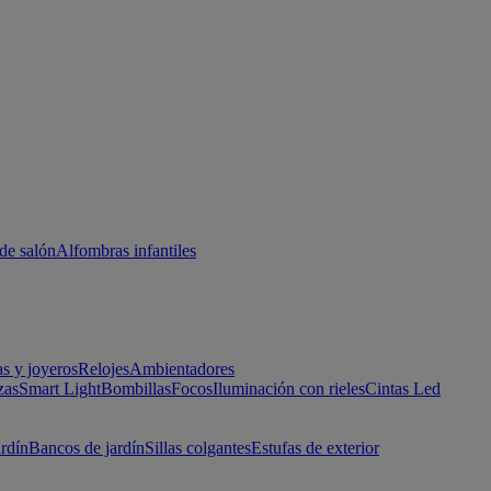
de salón
Alfombras infantiles
as y joyeros
Relojes
Ambientadores
zas
Smart Light
Bombillas
Focos
Iluminación con rieles
Cintas Led
ardín
Bancos de jardín
Sillas colgantes
Estufas de exterior