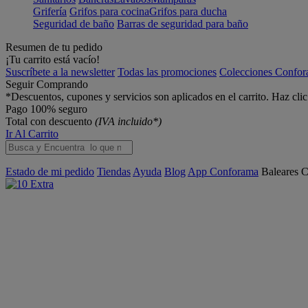
Grifería
Grifos para cocina
Grifos para ducha
Seguridad de baño
Barras de seguridad para baño
Resumen de tu pedido
¡Tu carrito está vacío!
Suscríbete a la newsletter
Todas las promociones
Colecciones Confo
Seguir Comprando
*Descuentos, cupones y servicios son aplicados en el carrito. Haz cli
Pago 100% seguro
Total con descuento
(IVA incluido*)
Ir Al Carrito
Estado de mi pedido
Tiendas
Ayuda
Blog
App Conforama
Baleares
C