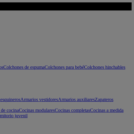
os
Colchones de espuma
Colchones para bebé
Colchones hinchables
esquineros
Armarios vestidores
Armarios auxiliares
Zapateros
 de cocina
Cocinas modulares
Cocinas completas
Cocinas a medida
mitorio juvenil