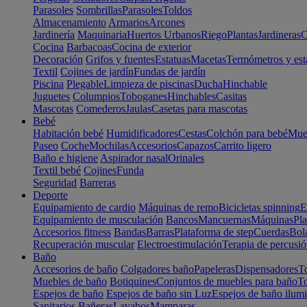
Parasoles
Sombrillas
Parasoles
Toldos
Almacenamiento
Armarios
Arcones
Jardinería
Maquinaria
Huertos Urbanos
Riego
Plantas
Jardineras
C
Cocina
Barbacoas
Cocina de exterior
Decoración
Grifos y fuentes
Estatuas
Macetas
Termómetros y est
Textil
Cojines de jardín
Fundas de jardín
Piscina
Plegable
Limpieza de piscinas
Ducha
Hinchable
Juguetes
Columpios
Toboganes
Hinchables
Casitas
Mascotas
Comederos
Jaulas
Casetas para mascotas
Bebé
Habitación bebé
Humidificadores
Cestas
Colchón para bebé
Mueb
Paseo
Coche
Mochilas
Accesorios
Capazos
Carrito ligero
Baño e higiene
Aspirador nasal
Orinales
Textil bebé
Cojines
Funda
Seguridad
Barreras
Deporte
Equipamiento de cardio
Máquinas de remo
Bicicletas spinning
E
Equipamiento de musculación
Bancos
Mancuernas
Máquinas
Pla
Accesorios fitness
Bandas
Barras
Plataforma de step
Cuerdas
Bola
Recuperación muscular
Electroestimulación
Terapia de percusi
Baño
Accesorios de baño
Colgadores baño
Papeleras
Dispensadores
To
Muebles de baño
Botiquines
Conjuntos de muebles para baño
To
Espejos de baño
Espejos de baño sin Luz
Espejos de baño ilum
Sanitarios
Bañeras
Lavabos
Mamparas