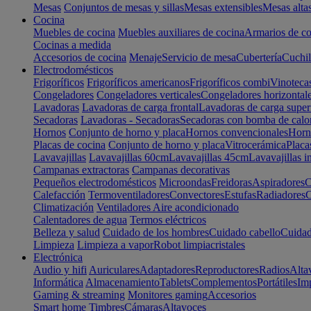
Mesas
Conjuntos de mesas y sillas
Mesas extensibles
Mesas alta
Cocina
Muebles de cocina
Muebles auxiliares de cocina
Armarios de co
Cocinas a medida
Accesorios de cocina
Menaje
Servicio de mesa
Cubertería
Cuchil
Electrodomésticos
Frigoríficos
Frigoríficos americanos
Frigoríficos combi
Vinoteca
Congeladores
Congeladores verticales
Congeladores horizontal
Lavadoras
Lavadoras de carga frontal
Lavadoras de carga super
Secadoras
Lavadoras - Secadoras
Secadoras con bomba de calo
Hornos
Conjunto de horno y placa
Hornos convencionales
Horno
Placas de cocina
Conjunto de horno y placa
Vitrocerámica
Placa
Lavavajillas
Lavavajillas 60cm
Lavavajillas 45cm
Lavavajillas i
Campanas extractoras
Campanas decorativas
Pequeños electrodomésticos
Microondas
Freidoras
Aspiradores
C
Calefacción
Termoventiladores
Convectores
Estufas
Radiadores
C
Climatización
Ventiladores
Aire acondicionado
Calentadores de agua
Termos eléctricos
Belleza y salud
Cuidado de los hombres
Cuidado cabello
Cuidad
Limpieza
Limpieza a vapor
Robot limpiacristales
Electrónica
Audio y hifi
Auriculares
Adaptadores
Reproductores
Radios
Alta
Informática
Almacenamiento
Tablets
Complementos
Portátiles
Im
Gaming & streaming
Monitores gaming
Accesorios
Smart home
Timbres
Cámaras
Altavoces