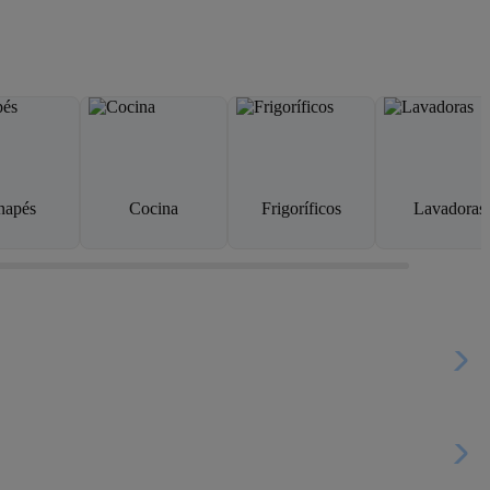
napés
Cocina
Frigoríficos
Lavadoras