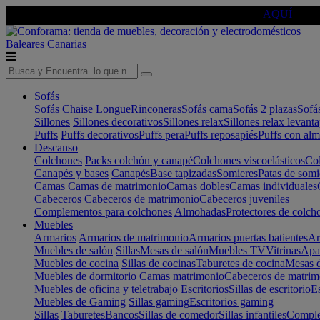
🔵Cambia tu electro con
-10% EXTRA
de descuento ☑️
AQUÍ
Baleares
Canarias
Sofás
Sofás
Chaise Longue
Rinconeras
Sofás cama
Sofás 2 plazas
Sofá
Sillones
Sillones decorativos
Sillones relax
Sillones relax levant
Puffs
Puffs decorativos
Puffs pera
Puffs reposapiés
Puffs con al
Descanso
Colchones
Packs colchón y canapé
Colchones viscoelásticos
Col
Canapés y bases
Canapés
Base tapizadas
Somieres
Patas de somi
Camas
Camas de matrimonio
Camas dobles
Camas individuales
Cabeceros
Cabeceros de matrimonio
Cabeceros juveniles
Complementos para colchones
Almohadas
Protectores de colch
Muebles
Armarios
Armarios de matrimonio
Armarios puertas batientes
Ar
Muebles de salón
Sillas
Mesas de salón
Muebles TV
Vitrinas
Apa
Muebles de cocina
Sillas de cocinas
Taburetes de cocina
Mesas d
Muebles de dormitorio
Camas matrimonio
Cabeceros de matrim
Muebles de oficina y teletrabajo
Escritorios
Sillas de escritorio
Es
Muebles de Gaming
Sillas gaming
Escritorios gaming
Sillas
Taburetes
Bancos
Sillas de comedor
Sillas infantiles
Complem