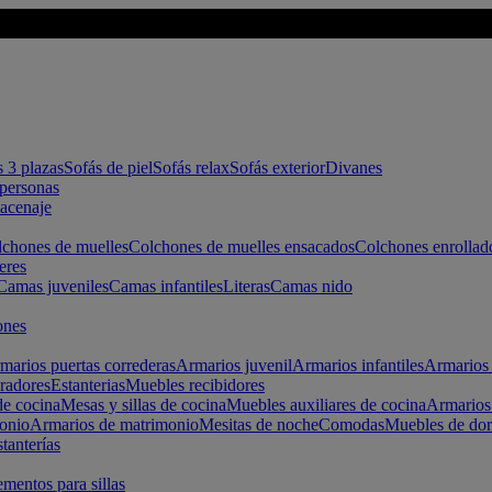
s 3 plazas
Sofás de piel
Sofás relax
Sofás exterior
Divanes
apersonas
macenaje
chones de muelles
Colchones de muelles ensacados
Colchones enrollad
eres
Camas juveniles
Camas infantiles
Literas
Camas nido
ones
marios puertas correderas
Armarios juvenil
Armarios infantiles
Armarios 
radores
Estanterias
Muebles recibidores
e cocina
Mesas y sillas de cocina
Muebles auxiliares de cocina
Armarios
onio
Armarios de matrimonio
Mesitas de noche
Comodas
Muebles de dor
tanterías
entos para sillas