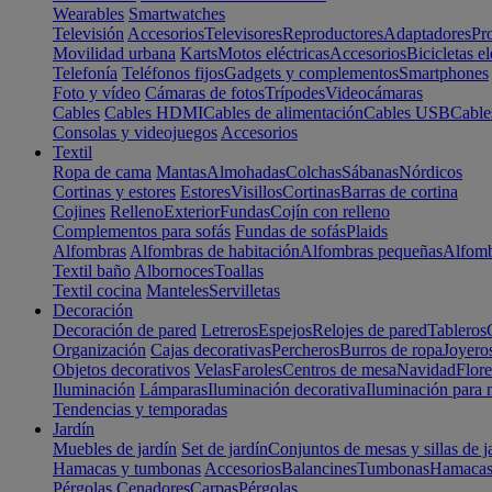
Wearables
Smartwatches
Televisión
Accesorios
Televisores
Reproductores
Adaptadores
Pr
Movilidad urbana
Karts
Motos eléctricas
Accesorios
Bicicletas el
Telefonía
Teléfonos fijos
Gadgets y complementos
Smartphones
Foto y vídeo
Cámaras de fotos
Trípodes
Videocámaras
Cables
Cables HDMI
Cables de alimentación
Cables USB
Cable
Consolas y videojuegos
Accesorios
Textil
Ropa de cama
Mantas
Almohadas
Colchas
Sábanas
Nórdicos
Cortinas y estores
Estores
Visillos
Cortinas
Barras de cortina
Cojines
Relleno
Exterior
Fundas
Cojín con relleno
Complementos para sofás
Fundas de sofás
Plaids
Alfombras
Alfombras de habitación
Alfombras pequeñas
Alfomb
Textil baño
Albornoces
Toallas
Textil cocina
Manteles
Servilletas
Decoración
Decoración de pared
Letreros
Espejos
Relojes de pared
Tableros
Organización
Cajas decorativas
Percheros
Burros de ropa
Joyero
Objetos decorativos
Velas
Faroles
Centros de mesa
Navidad
Flore
Iluminación
Lámparas
Iluminación decorativa
Iluminación para 
Tendencias y temporadas
Jardín
Muebles de jardín
Set de jardín
Conjuntos de mesas y sillas de j
Hamacas y tumbonas
Accesorios
Balancines
Tumbonas
Hamaca
Pérgolas
Cenadores
Carpas
Pérgolas