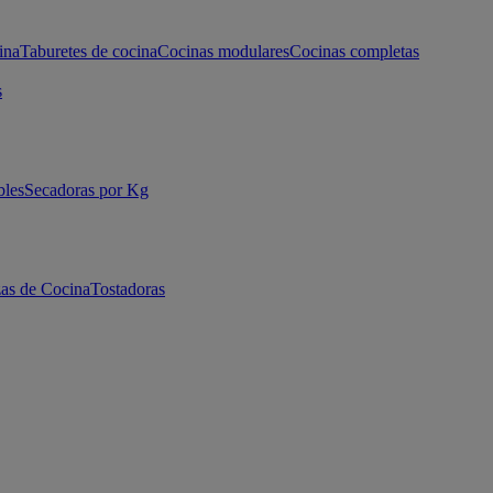
ina
Taburetes de cocina
Cocinas modulares
Cocinas completas
s
bles
Secadoras por Kg
as de Cocina
Tostadoras