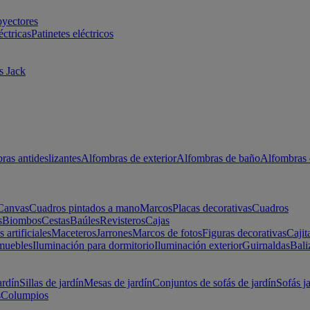
oyectores
éctricas
Patinetes eléctricos
s Jack
ras antideslizantes
Alfombras de exterior
Alfombras de baño
Alfombras 
Canvas
Cuadros pintados a mano
Marcos
Placas decorativas
Cuadros
s
Biombos
Cestas
Baúles
Revisteros
Cajas
s artificiales
Maceteros
Jarrones
Marcos de fotos
Figuras decorativas
Cajit
muebles
Iluminación para dormitorio
Iluminación exterior
Guirnaldas
Bali
ardín
Sillas de jardín
Mesas de jardín
Conjuntos de sofás de jardín
Sofás j
s
Columpios