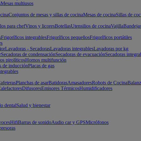
s
Mesas multiusos
cina
Conjuntos de mesas y sillas de cocina
Mesas de cocina
Sillas de coc
los para chef
Vinos y licores
Botellas
Utensilios de cocina
Vajilla
Bandeja
s
Frigoríficos integrables
Frigoríficos pequeños
Frigoríficos portátiles
es
ior
Lavadoras - Secadoras
Lavadoras integrables
Lavadoras por kg
r
Secadoras de condensación
Secadoras de evacuación
Secadoras integra
s pirolíticos
Hornos multifunción
s de inducción
Placas de gas
ntegrables
afeteras
Planchas de asar
Batidoras
Amasadores
Robots de Cocina
Balanz
alefactores
Difusores
Emisores Térmicos
Humidificadores
o dental
Salud y bienestar
voces
Hifi
Barras de sonido
Audio car y GPS
Micrófonos
presoras