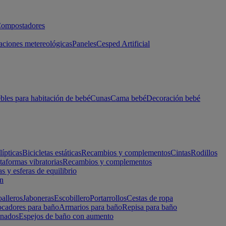
ompostadores
aciones metereológicas
Paneles
Cesped Artificial
les para habitación de bebé
Cunas
Cama bebé
Decoración bebé
lípticas
Bicicletas estáticas
Recambios y complementos
Cintas
Rodillos
taformas vibratorias
Recambios y complementos
s y esferas de equilibrio
ón
alleros
Jaboneras
Escobillero
Portarrollos
Cestas de ropa
cadores para baño
Armarios para baño
Repisa para baño
inados
Espejos de baño con aumento