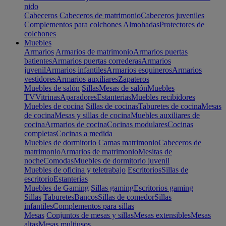
nido
Cabeceros
Cabeceros de matrimonio
Cabeceros juveniles
Complementos para colchones
Almohadas
Protectores de
colchones
Muebles
Armarios
Armarios de matrimonio
Armarios puertas
batientes
Armarios puertas correderas
Armarios
juvenil
Armarios infantiles
Armarios esquineros
Armarios
vestidores
Armarios auxiliares
Zapateros
Muebles de salón
Sillas
Mesas de salón
Muebles
TV
Vitrinas
Aparadores
Estanterias
Muebles recibidores
Muebles de cocina
Sillas de cocinas
Taburetes de cocina
Mesas
de cocina
Mesas y sillas de cocina
Muebles auxiliares de
cocina
Armarios de cocina
Cocinas modulares
Cocinas
completas
Cocinas a medida
Muebles de dormitorio
Camas matrimonio
Cabeceros de
matrimonio
Armarios de matrimonio
Mesitas de
noche
Comodas
Muebles de dormitorio juvenil
Muebles de oficina y teletrabajo
Escritorios
Sillas de
escritorio
Estanterías
Muebles de Gaming
Sillas gaming
Escritorios gaming
Sillas
Taburetes
Bancos
Sillas de comedor
Sillas
infantiles
Complementos para sillas
Mesas
Conjuntos de mesas y sillas
Mesas extensibles
Mesas
altas
Mesas multiusos