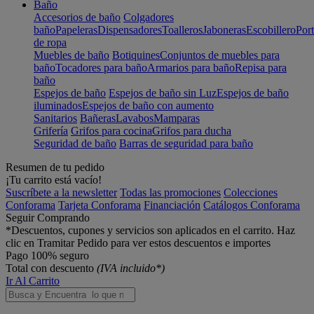
Baño
Accesorios de baño
Colgadores
baño
Papeleras
Dispensadores
Toalleros
Jaboneras
Escobillero
Port
de ropa
Muebles de baño
Botiquines
Conjuntos de muebles para
baño
Tocadores para baño
Armarios para baño
Repisa para
baño
Espejos de baño
Espejos de baño sin Luz
Espejos de baño
iluminados
Espejos de baño con aumento
Sanitarios
Bañeras
Lavabos
Mamparas
Grifería
Grifos para cocina
Grifos para ducha
Seguridad de baño
Barras de seguridad para baño
Resumen de tu pedido
¡Tu carrito está vacío!
Suscríbete a la newsletter
Todas las promociones
Colecciones
Conforama
Tarjeta Conforama
Financiación
Catálogos Conforama
Seguir Comprando
*Descuentos, cupones y servicios son aplicados en el carrito. Haz
clic en Tramitar Pedido para ver estos descuentos e importes
Pago 100% seguro
Total con descuento
(IVA incluido*)
Ir Al Carrito