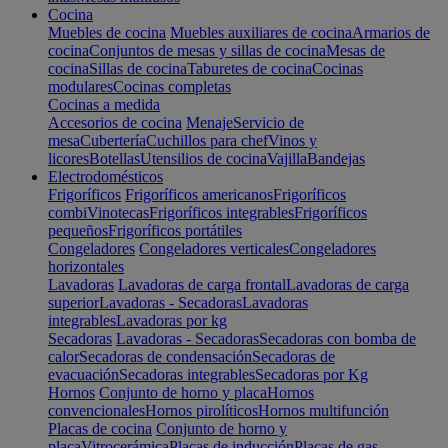
Cocina
Muebles de cocina
Muebles auxiliares de cocina
Armarios de
cocina
Conjuntos de mesas y sillas de cocina
Mesas de
cocina
Sillas de cocina
Taburetes de cocina
Cocinas
modulares
Cocinas completas
Cocinas a medida
Accesorios de cocina
Menaje
Servicio de
mesa
Cubertería
Cuchillos para chef
Vinos y
licores
Botellas
Utensilios de cocina
Vajilla
Bandejas
Electrodomésticos
Frigoríficos
Frigoríficos americanos
Frigoríficos
combi
Vinotecas
Frigoríficos integrables
Frigoríficos
pequeños
Frigoríficos portátiles
Congeladores
Congeladores verticales
Congeladores
horizontales
Lavadoras
Lavadoras de carga frontal
Lavadoras de carga
superior
Lavadoras - Secadoras
Lavadoras
integrables
Lavadoras por kg
Secadoras
Lavadoras - Secadoras
Secadoras con bomba de
calor
Secadoras de condensación
Secadoras de
evacuación
Secadoras integrables
Secadoras por Kg
Hornos
Conjunto de horno y placa
Hornos
convencionales
Hornos pirolíticos
Hornos multifunción
Placas de cocina
Conjunto de horno y
placa
Vitrocerámica
Placas de inducción
Placas de gas