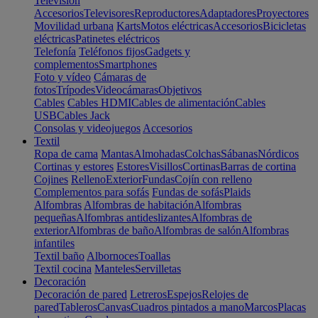
Televisión
Accesorios
Televisores
Reproductores
Adaptadores
Proyectores
Movilidad urbana
Karts
Motos eléctricas
Accesorios
Bicicletas
eléctricas
Patinetes eléctricos
Telefonía
Teléfonos fijos
Gadgets y
complementos
Smartphones
Foto y vídeo
Cámaras de
fotos
Trípodes
Videocámaras
Objetivos
Cables
Cables HDMI
Cables de alimentación
Cables
USB
Cables Jack
Consolas y videojuegos
Accesorios
Textil
Ropa de cama
Mantas
Almohadas
Colchas
Sábanas
Nórdicos
Cortinas y estores
Estores
Visillos
Cortinas
Barras de cortina
Cojines
Relleno
Exterior
Fundas
Cojín con relleno
Complementos para sofás
Fundas de sofás
Plaids
Alfombras
Alfombras de habitación
Alfombras
pequeñas
Alfombras antideslizantes
Alfombras de
exterior
Alfombras de baño
Alfombras de salón
Alfombras
infantiles
Textil baño
Albornoces
Toallas
Textil cocina
Manteles
Servilletas
Decoración
Decoración de pared
Letreros
Espejos
Relojes de
pared
Tableros
Canvas
Cuadros pintados a mano
Marcos
Placas