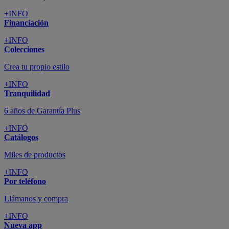
+INFO
Financiación
+INFO
Colecciones
Crea tu propio estilo
+INFO
Tranquilidad
6 años de Garantía Plus
+INFO
Catálogos
Miles de productos
+INFO
Por teléfono
Llámanos y compra
+INFO
Nueva app