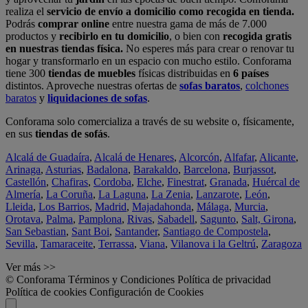
realiza el
servicio de envío a domicilio como recogida en tienda.
Podrás
comprar online
entre nuestra gama de más de 7.000
productos y
recibirlo en tu domicilio
, o bien con
recogida gratis
en nuestras tiendas física.
No esperes más para crear o renovar tu
hogar y transformarlo en un espacio con mucho estilo. Conforama
tiene 300
tiendas de muebles
físicas distribuidas en
6 países
distintos. Aproveche nuestras ofertas de
sofas baratos
,
colchones
baratos
y
liquidaciones de sofas
.
Conforama solo comercializa a través de su website o, físicamente,
en sus
tiendas de sofás
.
Alcalá de Guadaíra
,
Alcalá de Henares
,
Alcorcón
,
Alfafar
,
Alicante
,
Arinaga
,
Asturias
,
Badalona
,
Barakaldo
,
Barcelona
,
Burjassot
,
Castellón
,
Chafiras
,
Cordoba
,
Elche
,
Finestrat
,
Granada
,
Huércal de
Almería
,
La Coruña
,
La Laguna
,
La Zenia
,
Lanzarote
,
León
,
Lleida
,
Los Barrios
,
Madrid
,
Majadahonda
,
Málaga
,
Murcia
,
Orotava
,
Palma
,
Pamplona
,
Rivas
,
Sabadell
,
Sagunto
,
Salt, Girona
,
San Sebastian
,
Sant Boi
,
Santander
,
Santiago de Compostela
,
Sevilla
,
Tamaraceite
,
Terrassa
,
Viana
,
Vilanova i la Geltrú
,
Zaragoza
Ver más >>
© Conforama
Términos y Condiciones
Política de privacidad
Política de cookies
Configuración de Cookies