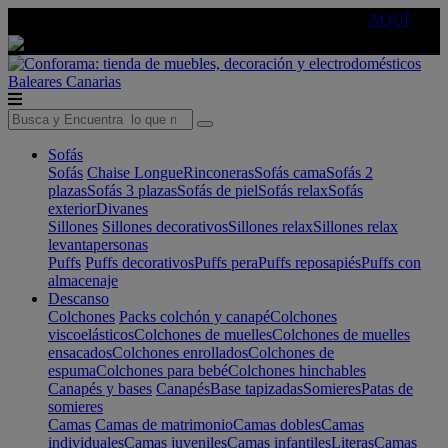
🔵Cambia tu electro con
-10% EXTRA
de descuento ☑️
AQUÍ
Baleares
Canarias
Sofás
Sofás
Chaise Longue
Rinconeras
Sofás cama
Sofás 2
plazas
Sofás 3 plazas
Sofás de piel
Sofás relax
Sofás
exterior
Divanes
Sillones
Sillones decorativos
Sillones relax
Sillones relax
levantapersonas
Puffs
Puffs decorativos
Puffs pera
Puffs reposapiés
Puffs con
almacenaje
Descanso
Colchones
Packs colchón y canapé
Colchones
viscoelásticos
Colchones de muelles
Colchones de muelles
ensacados
Colchones enrollados
Colchones de
espuma
Colchones para bebé
Colchones hinchables
Canapés y bases
Canapés
Base tapizadas
Somieres
Patas de
somieres
Camas
Camas de matrimonio
Camas dobles
Camas
individuales
Camas juveniles
Camas infantiles
Literas
Camas