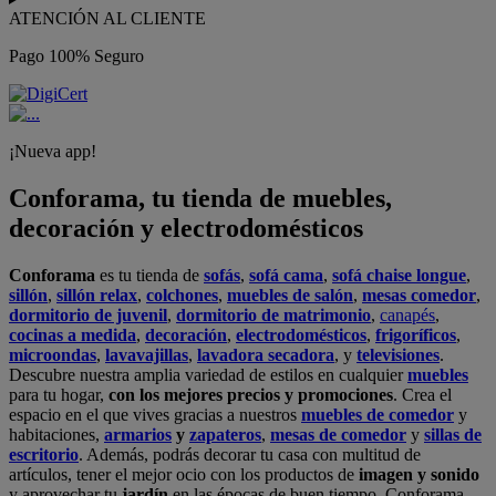
ATENCIÓN AL CLIENTE
Pago 100% Seguro
¡Nueva app!
Conforama, tu tienda de muebles,
decoración y electrodomésticos
Conforama
es tu tienda de
sofás
,
sofá cama
,
sofá chaise longue
,
sillón
,
sillón relax
,
colchones
,
muebles de salón
,
mesas comedor
,
dormitorio de juvenil
,
dormitorio de matrimonio
,
canapés
,
cocinas a medida
,
decoración
,
electrodomésticos
,
frigoríficos
,
microondas
,
lavavajillas
,
lavadora secadora
, y
televisiones
.
Descubre nuestra amplia variedad de estilos en cualquier
muebles
para tu hogar,
con los mejores precios y promociones
. Crea el
espacio en el que vives gracias a nuestros
muebles de comedor
y
habitaciones,
armarios
y
zapateros
,
mesas de comedor
y
sillas de
escritorio
. Además, podrás decorar tu casa con multitud de
artículos, tener el mejor ocio con los productos de
imagen y sonido
y aprovechar tu
jardín
en las épocas de buen tiempo. Conforama