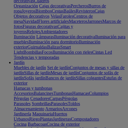
decorativas
Cuadros
Organización
Cajas decorativas
Percheros
Burros de
ropa
Joyeros
Biombos
Cestas
Baúles
Revisteros
Cajas
Objetos decorativos
Velas
Faroles
Centros de
mesa
Navidad
Flores artificiales
Maceteros
Jarrones
Marcos de
fotos
Figuras decorativas
Cajitas y
joyeros
Relojes
Ambientadores
Iluminación
Lámparas
Iluminación decorativa
Iluminación para
muebles
Iluminación para dormitorio
Iluminación
exterior
Guirnaldas
Balizas
Smart
Light
Bombillas
Focos
Iluminación con rieles
Cintas Led
Tendencias y temporadas
Jardín
Muebles de jardín
Set de jardín
Conjuntos de mesas y sillas de
jardín
Sillas de jardín
Mesas de jardín
Conjuntos de sofás de
jardín
Sofás jardín
Bancos de jardín
Sillas colgantes
Estufas de
exterior
Hamacas y tumbonas
Accesorios
Balancines
Tumbonas
Hamacas
Columpios
Pérgolas
Cenadores
Carpas
Pérgolas
Parasoles
Sombrillas
Parasoles
Toldos
Almacenamiento
Armarios
Arcones
Jardinería
Maquinaria
Huertos
Urbanos
Riego
Plantas
Jardineras
Compostadores
Cocina
Barbacoas
Cocina de exterior