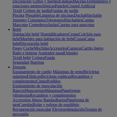
Decoración
Grifos y fuentes
Estatuas
Macetas
Termómetros y
estaciones metereológicas
Paneles
Cesped Artificial
Textil
Cojines de jardín
Fundas de jardín
Piscina
Plegable
Limpieza de piscinas
Ducha
Hinchable
Juguetes
Columpios
Toboganes
Hinchables
Casitas
Mascotas
Comederos
Jaulas
Casetas para mascotas
Bebé
Habitación bebé
Humidificadores
Cestas
Colchón para
bebé
Muebles para habitación de bebé
Cunas
Cama
bebé
Decoración bebé
Paseo
Coche
Mochilas
Accesorios
Capazos
Carrito ligero
Baño e higiene
Aspirador nasal
Orinales
Textil bebé
Cojines
Funda
Seguridad
Barreras
Deporte
Equipamiento de cardio
Máquinas de remo
Bicicletas
spinning
Elípticas
Bicicletas estáticas
Recambios y
complementos
Cintas
Rodillos
Equipamiento de musculación
Bancos
Mancuernas
Máquinas
Plataformas
vibratorias
Recambios y complementos
Accesorios fitness
Bandas
Barras
Plataforma de
step
Cuerdas
Bolas y esferas de equilibrio
Recuperación muscular
Electroestimulación
Terapia de
percusión