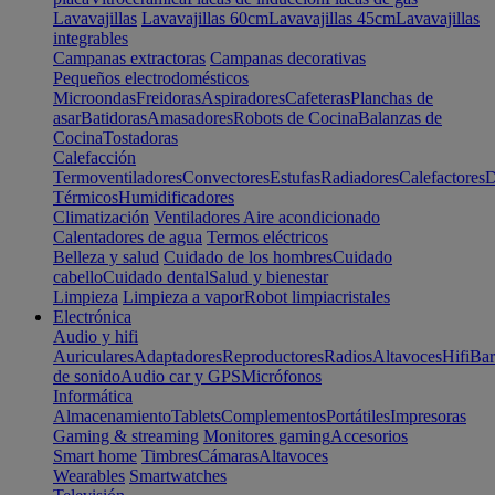
Lavavajillas
Lavavajillas 60cm
Lavavajillas 45cm
Lavavajillas
integrables
Campanas extractoras
Campanas decorativas
Pequeños electrodomésticos
Microondas
Freidoras
Aspiradores
Cafeteras
Planchas de
asar
Batidoras
Amasadores
Robots de Cocina
Balanzas de
Cocina
Tostadoras
Calefacción
Termoventiladores
Convectores
Estufas
Radiadores
Calefactores
D
Térmicos
Humidificadores
Climatización
Ventiladores
Aire acondicionado
Calentadores de agua
Termos eléctricos
Belleza y salud
Cuidado de los hombres
Cuidado
cabello
Cuidado dental
Salud y bienestar
Limpieza
Limpieza a vapor
Robot limpiacristales
Electrónica
Audio y hifi
Auriculares
Adaptadores
Reproductores
Radios
Altavoces
Hifi
Bar
de sonido
Audio car y GPS
Micrófonos
Informática
Almacenamiento
Tablets
Complementos
Portátiles
Impresoras
Gaming & streaming
Monitores gaming
Accesorios
Smart home
Timbres
Cámaras
Altavoces
Wearables
Smartwatches