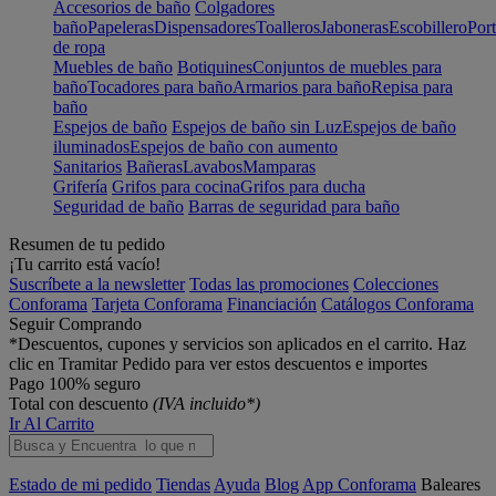
Accesorios de baño
Colgadores
baño
Papeleras
Dispensadores
Toalleros
Jaboneras
Escobillero
Port
de ropa
Muebles de baño
Botiquines
Conjuntos de muebles para
baño
Tocadores para baño
Armarios para baño
Repisa para
baño
Espejos de baño
Espejos de baño sin Luz
Espejos de baño
iluminados
Espejos de baño con aumento
Sanitarios
Bañeras
Lavabos
Mamparas
Grifería
Grifos para cocina
Grifos para ducha
Seguridad de baño
Barras de seguridad para baño
Resumen de tu pedido
¡Tu carrito está vacío!
Suscríbete a la newsletter
Todas las promociones
Colecciones
Conforama
Tarjeta Conforama
Financiación
Catálogos Conforama
Seguir Comprando
*Descuentos, cupones y servicios son aplicados en el carrito. Haz
clic en Tramitar Pedido para ver estos descuentos e importes
Pago 100% seguro
Total con descuento
(IVA incluido*)
Ir Al Carrito
Estado de mi pedido
Tiendas
Ayuda
Blog
App Conforama
Baleares