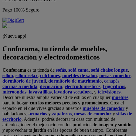
Pago 100% Seguro
¡Nueva app!
Conforama, tu tienda de muebles,
decoración y electrodomésticos
Conforama
es tu tienda de
sofás
,
sofá cama
,
sofá chaise longue
,
sillón
,
sillón relax
,
colchones
,
muebles de salón
,
mesas comedor
,
dormitorio de juvenil
,
dormitorio de matrimonio
,
canapés
,
cocinas a medida
,
decoración
,
electrodomésticos
,
frigoríficos
,
microondas
,
lavavajillas
,
lavadora secadora
, y
televisiones
.
Descubre nuestra amplia variedad de estilos en cualquier
muebles
para tu hogar,
con los mejores precios y promociones
. Crea el
espacio en el que vives gracias a nuestros
muebles de comedor
y
habitaciones,
armarios
y
zapateros
,
mesas de comedor
y
sillas de
escritorio
. Además, podrás decorar tu casa con multitud de
artículos, tener el mejor ocio con los productos de
imagen y sonido
y aprovechar tu
jardín
en las épocas de buen tiempo. Conforama
realiza el
servicio de envío a domicilio como recogida en tienda.