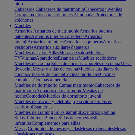
nido
Cabeceros
Cabeceros de matrimonio
Cabeceros juveniles
Complementos para colchones
Almohadas
Protectores de
colchones
Muebles
Armarios
Armarios de matrimonio
Armarios puertas
batientes
Armarios puertas correderas
Armarios
juvenil
Armarios infantiles
Armarios esquineros
Armarios
vestidores
Armarios auxiliares
Zapateros
Muebles de salón
Sillas
Mesas de salón
Muebles
TV
Vitrinas
Aparadores
Estanterias
Muebles recibidores
Muebles de cocina
Sillas de cocinas
Taburetes de cocina
Mesas
de cocina
Mesas y sillas de cocina
Muebles auxiliares de
cocina
Armarios de cocina
Cocinas modulares
Cocinas
completas
Cocinas a medida
Muebles de dormitorio
Camas matrimonio
Cabeceros de
matrimonio
Armarios de matrimonio
Mesitas de
noche
Comodas
Muebles de dormitorio juvenil
Muebles de oficina y teletrabajo
Escritorios
Sillas de
escritorio
Estanterías
Muebles de Gaming
Sillas gaming
Escritorios gaming
Sillas
Taburetes
Bancos
Sillas de comedor
Sillas
infantiles
Complementos para sillas
Mesas
Conjuntos de mesas y sillas
Mesas extensibles
Mesas
altas
Mesas multiusos