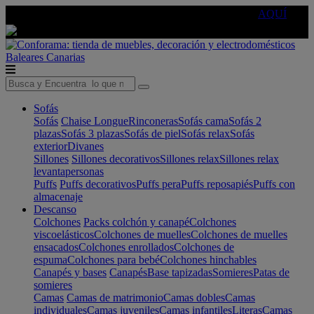
🔵Cambia tu electro con
-10% EXTRA
de descuento ☑️
AQUÍ
Baleares
Canarias
Sofás
Sofás
Chaise Longue
Rinconeras
Sofás cama
Sofás 2
plazas
Sofás 3 plazas
Sofás de piel
Sofás relax
Sofás
exterior
Divanes
Sillones
Sillones decorativos
Sillones relax
Sillones relax
levantapersonas
Puffs
Puffs decorativos
Puffs pera
Puffs reposapiés
Puffs con
almacenaje
Descanso
Colchones
Packs colchón y canapé
Colchones
viscoelásticos
Colchones de muelles
Colchones de muelles
ensacados
Colchones enrollados
Colchones de
espuma
Colchones para bebé
Colchones hinchables
Canapés y bases
Canapés
Base tapizadas
Somieres
Patas de
somieres
Camas
Camas de matrimonio
Camas dobles
Camas
individuales
Camas juveniles
Camas infantiles
Literas
Camas