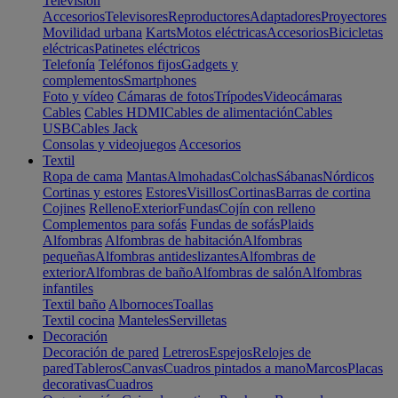
Televisión
Accesorios
Televisores
Reproductores
Adaptadores
Proyectores
Movilidad urbana
Karts
Motos eléctricas
Accesorios
Bicicletas
eléctricas
Patinetes eléctricos
Telefonía
Teléfonos fijos
Gadgets y
complementos
Smartphones
Foto y vídeo
Cámaras de fotos
Trípodes
Videocámaras
Cables
Cables HDMI
Cables de alimentación
Cables
USB
Cables Jack
Consolas y videojuegos
Accesorios
Textil
Ropa de cama
Mantas
Almohadas
Colchas
Sábanas
Nórdicos
Cortinas y estores
Estores
Visillos
Cortinas
Barras de cortina
Cojines
Relleno
Exterior
Fundas
Cojín con relleno
Complementos para sofás
Fundas de sofás
Plaids
Alfombras
Alfombras de habitación
Alfombras
pequeñas
Alfombras antideslizantes
Alfombras de
exterior
Alfombras de baño
Alfombras de salón
Alfombras
infantiles
Textil baño
Albornoces
Toallas
Textil cocina
Manteles
Servilletas
Decoración
Decoración de pared
Letreros
Espejos
Relojes de
pared
Tableros
Canvas
Cuadros pintados a mano
Marcos
Placas
decorativas
Cuadros