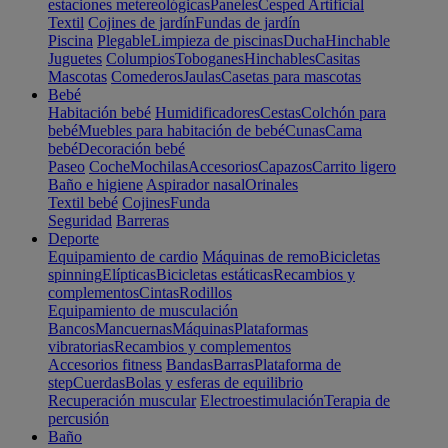
estaciones metereológicas
Paneles
Cesped Artificial
Textil
Cojines de jardín
Fundas de jardín
Piscina
Plegable
Limpieza de piscinas
Ducha
Hinchable
Juguetes
Columpios
Toboganes
Hinchables
Casitas
Mascotas
Comederos
Jaulas
Casetas para mascotas
Bebé
Habitación bebé
Humidificadores
Cestas
Colchón para
bebé
Muebles para habitación de bebé
Cunas
Cama
bebé
Decoración bebé
Paseo
Coche
Mochilas
Accesorios
Capazos
Carrito ligero
Baño e higiene
Aspirador nasal
Orinales
Textil bebé
Cojines
Funda
Seguridad
Barreras
Deporte
Equipamiento de cardio
Máquinas de remo
Bicicletas
spinning
Elípticas
Bicicletas estáticas
Recambios y
complementos
Cintas
Rodillos
Equipamiento de musculación
Bancos
Mancuernas
Máquinas
Plataformas
vibratorias
Recambios y complementos
Accesorios fitness
Bandas
Barras
Plataforma de
step
Cuerdas
Bolas y esferas de equilibrio
Recuperación muscular
Electroestimulación
Terapia de
percusión
Baño