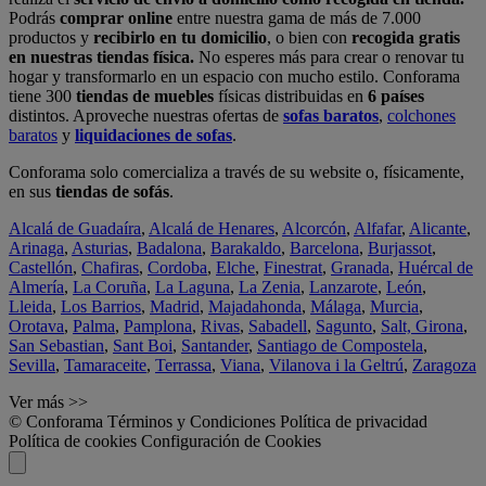
Podrás
comprar online
entre nuestra gama de más de 7.000
productos y
recibirlo en tu domicilio
, o bien con
recogida gratis
en nuestras tiendas física.
No esperes más para crear o renovar tu
hogar y transformarlo en un espacio con mucho estilo. Conforama
tiene 300
tiendas de muebles
físicas distribuidas en
6 países
distintos. Aproveche nuestras ofertas de
sofas baratos
,
colchones
baratos
y
liquidaciones de sofas
.
Conforama solo comercializa a través de su website o, físicamente,
en sus
tiendas de sofás
.
Alcalá de Guadaíra
,
Alcalá de Henares
,
Alcorcón
,
Alfafar
,
Alicante
,
Arinaga
,
Asturias
,
Badalona
,
Barakaldo
,
Barcelona
,
Burjassot
,
Castellón
,
Chafiras
,
Cordoba
,
Elche
,
Finestrat
,
Granada
,
Huércal de
Almería
,
La Coruña
,
La Laguna
,
La Zenia
,
Lanzarote
,
León
,
Lleida
,
Los Barrios
,
Madrid
,
Majadahonda
,
Málaga
,
Murcia
,
Orotava
,
Palma
,
Pamplona
,
Rivas
,
Sabadell
,
Sagunto
,
Salt, Girona
,
San Sebastian
,
Sant Boi
,
Santander
,
Santiago de Compostela
,
Sevilla
,
Tamaraceite
,
Terrassa
,
Viana
,
Vilanova i la Geltrú
,
Zaragoza
Ver más >>
© Conforama
Términos y Condiciones
Política de privacidad
Política de cookies
Configuración de Cookies