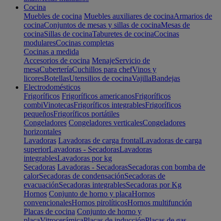
Cocina
Muebles de cocina
Muebles auxiliares de cocina
Armarios de
cocina
Conjuntos de mesas y sillas de cocina
Mesas de
cocina
Sillas de cocina
Taburetes de cocina
Cocinas
modulares
Cocinas completas
Cocinas a medida
Accesorios de cocina
Menaje
Servicio de
mesa
Cubertería
Cuchillos para chef
Vinos y
licores
Botellas
Utensilios de cocina
Vajilla
Bandejas
Electrodomésticos
Frigoríficos
Frigoríficos americanos
Frigoríficos
combi
Vinotecas
Frigoríficos integrables
Frigoríficos
pequeños
Frigoríficos portátiles
Congeladores
Congeladores verticales
Congeladores
horizontales
Lavadoras
Lavadoras de carga frontal
Lavadoras de carga
superior
Lavadoras - Secadoras
Lavadoras
integrables
Lavadoras por kg
Secadoras
Lavadoras - Secadoras
Secadoras con bomba de
calor
Secadoras de condensación
Secadoras de
evacuación
Secadoras integrables
Secadoras por Kg
Hornos
Conjunto de horno y placa
Hornos
convencionales
Hornos pirolíticos
Hornos multifunción
Placas de cocina
Conjunto de horno y
placa
Vitrocerámica
Placas de inducción
Placas de gas