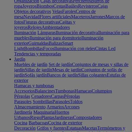
Organización
Cajas decorativas
Percheros
Burros de
ropa
Joyeros
Biombos
Cestas
Baúles
Revisteros
Cajas
Objetos decorativos
Velas
Faroles
Centros de
mesa
Navidad
Flores artificiales
Maceteros
Jarrones
Marcos de
fotos
Figuras decorativas
Cajitas y
joyeros
Relojes
Ambientadores
Iluminación
Lámparas
Iluminación decorativa
Iluminación para
muebles
Iluminación para dormitorio
Iluminación
exterior
Guirnaldas
Balizas
Smart
Light
Bombillas
Focos
Iluminación con rieles
Cintas Led
Tendencias y temporadas
Jardín
Muebles de jardín
Set de jardín
Conjuntos de mesas y sillas de
jardín
Sillas de jardín
Mesas de jardín
Conjuntos de sofás de
jardín
Sofás jardín
Bancos de jardín
Sillas colgantes
Estufas de
exterior
Hamacas y tumbonas
Accesorios
Balancines
Tumbonas
Hamacas
Columpios
Pérgolas
Cenadores
Carpas
Pérgolas
Parasoles
Sombrillas
Parasoles
Toldos
Almacenamiento
Armarios
Arcones
Jardinería
Maquinaria
Huertos
Urbanos
Riego
Plantas
Jardineras
Compostadores
Cocina
Barbacoas
Cocina de exterior
Decoración
Grifos y fuentes
Estatuas
Macetas
Termómetros y