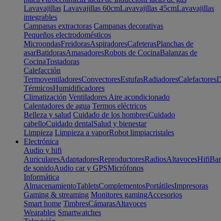
Lavavajillas
Lavavajillas 60cm
Lavavajillas 45cm
Lavavajillas
integrables
Campanas extractoras
Campanas decorativas
Pequeños electrodomésticos
Microondas
Freidoras
Aspiradores
Cafeteras
Planchas de
asar
Batidoras
Amasadores
Robots de Cocina
Balanzas de
Cocina
Tostadoras
Calefacción
Termoventiladores
Convectores
Estufas
Radiadores
Calefactores
D
Térmicos
Humidificadores
Climatización
Ventiladores
Aire acondicionado
Calentadores de agua
Termos eléctricos
Belleza y salud
Cuidado de los hombres
Cuidado
cabello
Cuidado dental
Salud y bienestar
Limpieza
Limpieza a vapor
Robot limpiacristales
Electrónica
Audio y hifi
Auriculares
Adaptadores
Reproductores
Radios
Altavoces
Hifi
Bar
de sonido
Audio car y GPS
Micrófonos
Informática
Almacenamiento
Tablets
Complementos
Portátiles
Impresoras
Gaming & streaming
Monitores gaming
Accesorios
Smart home
Timbres
Cámaras
Altavoces
Wearables
Smartwatches