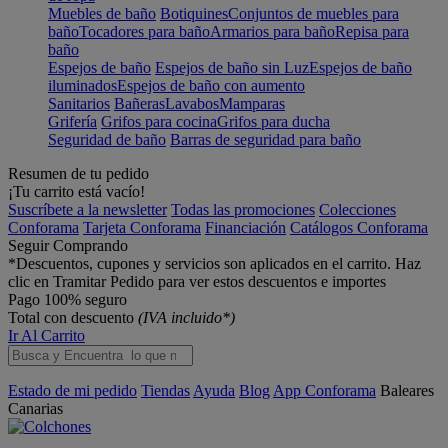
Muebles de baño
Botiquines
Conjuntos de muebles para
baño
Tocadores para baño
Armarios para baño
Repisa para
baño
Espejos de baño
Espejos de baño sin Luz
Espejos de baño
iluminados
Espejos de baño con aumento
Sanitarios
Bañeras
Lavabos
Mamparas
Grifería
Grifos para cocina
Grifos para ducha
Seguridad de baño
Barras de seguridad para baño
Resumen de tu pedido
¡Tu carrito está vacío!
Suscríbete a la newsletter
Todas las promociones
Colecciones
Conforama
Tarjeta Conforama
Financiación
Catálogos Conforama
Seguir Comprando
*Descuentos, cupones y servicios son aplicados en el carrito. Haz
clic en Tramitar Pedido para ver estos descuentos e importes
Pago 100% seguro
Total con descuento
(IVA incluido*)
Ir Al Carrito
Estado de mi pedido
Tiendas
Ayuda
Blog
App Conforama
Baleares
Canarias