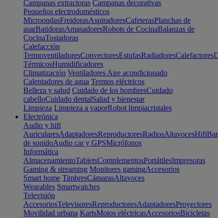
Campanas extractoras
Campanas decorativas
Pequeños electrodomésticos
Microondas
Freidoras
Aspiradores
Cafeteras
Planchas de
asar
Batidoras
Amasadores
Robots de Cocina
Balanzas de
Cocina
Tostadoras
Calefacción
Termoventiladores
Convectores
Estufas
Radiadores
Calefactores
D
Térmicos
Humidificadores
Climatización
Ventiladores
Aire acondicionado
Calentadores de agua
Termos eléctricos
Belleza y salud
Cuidado de los hombres
Cuidado
cabello
Cuidado dental
Salud y bienestar
Limpieza
Limpieza a vapor
Robot limpiacristales
Electrónica
Audio y hifi
Auriculares
Adaptadores
Reproductores
Radios
Altavoces
Hifi
Bar
de sonido
Audio car y GPS
Micrófonos
Informática
Almacenamiento
Tablets
Complementos
Portátiles
Impresoras
Gaming & streaming
Monitores gaming
Accesorios
Smart home
Timbres
Cámaras
Altavoces
Wearables
Smartwatches
Televisión
Accesorios
Televisores
Reproductores
Adaptadores
Proyectores
Movilidad urbana
Karts
Motos eléctricas
Accesorios
Bicicletas