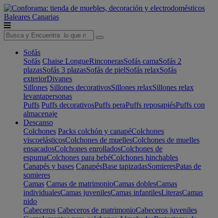
Baleares
Canarias
Sofás
Sofás
Chaise Longue
Rinconeras
Sofás cama
Sofás 2
plazas
Sofás 3 plazas
Sofás de piel
Sofás relax
Sofás
exterior
Divanes
Sillones
Sillones decorativos
Sillones relax
Sillones relax
levantapersonas
Puffs
Puffs decorativos
Puffs pera
Puffs reposapiés
Puffs con
almacenaje
Descanso
Colchones
Packs colchón y canapé
Colchones
viscoelásticos
Colchones de muelles
Colchones de muelles
ensacados
Colchones enrollados
Colchones de
espuma
Colchones para bebé
Colchones hinchables
Canapés y bases
Canapés
Base tapizadas
Somieres
Patas de
somieres
Camas
Camas de matrimonio
Camas dobles
Camas
individuales
Camas juveniles
Camas infantiles
Literas
Camas
nido
Cabeceros
Cabeceros de matrimonio
Cabeceros juveniles