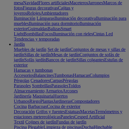
mesa
Navidad
Flores artificiales
Maceteros
Jarrones
Marcos de
fotos
Figuras decorativas
Cajitas y
joyeros
Relojes
Ambientadores
Iluminación
Lámparas
Iluminación decorativa
Iluminación para
muebles
Iluminación para dormitorio
Iluminación
exterior
Guirnaldas
Balizas
Smart
Light
Bombillas
Focos
Iluminación con rieles
Cintas Led
Tendencias y temporadas
Jardín
Muebles de jardín
Set de jardín
Conjuntos de mesas y sillas de
jardín
Sillas de jardín
Mesas de jardín
Conjuntos de sofás de
jardín
Sofás jardín
Bancos de jardín
Sillas colgantes
Estufas de
exterior
Hamacas y tumbonas
Accesorios
Balancines
Tumbonas
Hamacas
Columpios
Pérgolas
Cenadores
Carpas
Pérgolas
Parasoles
Sombrillas
Parasoles
Toldos
Almacenamiento
Armarios
Arcones
Jardinería
Maquinaria
Huertos
Urbanos
Riego
Plantas
Jardineras
Compostadores
Cocina
Barbacoas
Cocina de exterior
Decoración
Grifos y fuentes
Estatuas
Macetas
Termómetros y
estaciones metereológicas
Paneles
Cesped Artificial
Textil
Cojines de jardín
Fundas de jardín
Piscina
Plegable
Limpieza de piscinas
Ducha
Hinchable