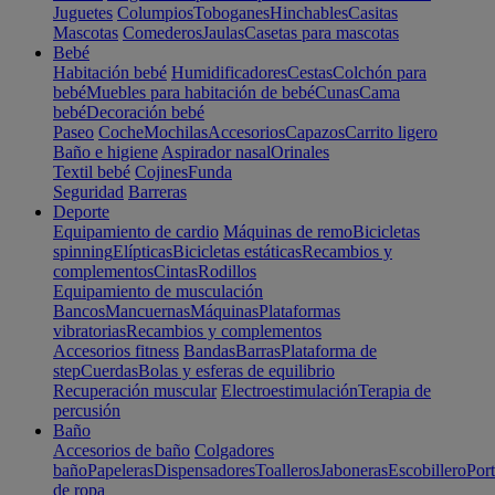
Juguetes
Columpios
Toboganes
Hinchables
Casitas
Mascotas
Comederos
Jaulas
Casetas para mascotas
Bebé
Habitación bebé
Humidificadores
Cestas
Colchón para
bebé
Muebles para habitación de bebé
Cunas
Cama
bebé
Decoración bebé
Paseo
Coche
Mochilas
Accesorios
Capazos
Carrito ligero
Baño e higiene
Aspirador nasal
Orinales
Textil bebé
Cojines
Funda
Seguridad
Barreras
Deporte
Equipamiento de cardio
Máquinas de remo
Bicicletas
spinning
Elípticas
Bicicletas estáticas
Recambios y
complementos
Cintas
Rodillos
Equipamiento de musculación
Bancos
Mancuernas
Máquinas
Plataformas
vibratorias
Recambios y complementos
Accesorios fitness
Bandas
Barras
Plataforma de
step
Cuerdas
Bolas y esferas de equilibrio
Recuperación muscular
Electroestimulación
Terapia de
percusión
Baño
Accesorios de baño
Colgadores
baño
Papeleras
Dispensadores
Toalleros
Jaboneras
Escobillero
Port
de ropa