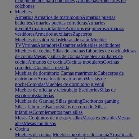
Complementos para colchones
Almohadas
Protectores de
colchones
Muebles
Armarios
Armarios de matrimonio
Armarios puertas
batientes
Armarios puertas correderas
Armarios
juvenil
Armarios infantiles
Armarios esquineros
Armarios
vestidores
Armarios auxiliares
Zapateros
Muebles de salón
Sillas
Mesas de salón
Muebles
TV
Vitrinas
Aparadores
Estanterias
Muebles recibidores
Muebles de cocina
Sillas de cocinas
Taburetes de cocina
Mesas
de cocina
Mesas y sillas de cocina
Muebles auxiliares de
cocina
Armarios de cocina
Cocinas modulares
Cocinas
completas
Cocinas a medida
Muebles de dormitorio
Camas matrimonio
Cabeceros de
matrimonio
Armarios de matrimonio
Mesitas de
noche
Comodas
Muebles de dormitorio juvenil
Muebles de oficina y teletrabajo
Escritorios
Sillas de
escritorio
Estanterías
Muebles de Gaming
Sillas gaming
Escritorios gaming
Sillas
Taburetes
Bancos
Sillas de comedor
Sillas
infantiles
Complementos para sillas
Mesas
Conjuntos de mesas y sillas
Mesas extensibles
Mesas
altas
Mesas multiusos
Cocina
Muebles de cocina
Muebles auxiliares de cocina
Armarios de