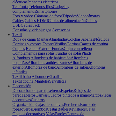
eléctricas
Patinetes eléctricos
Telefonía
Teléfonos fijos
Gadgets y
complementos
Smartphones
Foto y vídeo
Cámaras de fotos
Trípodes
Videocámaras
Cables
Cables HDMI
Cables de alimentación
Cables
USB
Cables Jack
Consolas y videojuegos
Accesorios
Textil
Ropa de cama
Mantas
Almohadas
Colchas
Sábanas
Nórdicos
Cortinas y estores
Estores
Visillos
Cortinas
Barras de cortina
Cojines
Relleno
Exterior
Fundas
Cojín con relleno
Complementos para sofás
Fundas de sofás
Plaids
Alfombras
Alfombras de habitación
Alfombras
pequeñas
Alfombras antideslizantes
Alfombras de
exterior
Alfombras de baño
Alfombras de salón
Alfombras
infantiles
Textil baño
Albornoces
Toallas
Textil cocina
Manteles
Servilletas
Decoración
Decoración de pared
Letreros
Espejos
Relojes de
pared
Tableros
Canvas
Cuadros pintados a mano
Marcos
Placas
decorativas
Cuadros
Organización
Cajas decorativas
Percheros
Burros de
ropa
Joyeros
Biombos
Cestas
Baúles
Revisteros
Cajas
Objetos decorativos
Velas
Faroles
Centros de