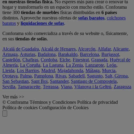
en nuestras tiendas física.
No esperes más para crear o renovar tu
hogar y transformarlo en un espacio con mucho estilo. Conforama
tiene 300
tiendas de muebles
físicas distribuidas en
6 países
distintos. Aproveche nuestras ofertas de
sofas baratos
,
colchones
baratos
y
liquidaciones de sofas
.
Conforama solo comercializa a través de su website o, físicamente,
en sus
tiendas de sofás
.
Alcalá de Guadaíra
,
Alcalá de Henares
,
Alcorcón
,
Alfafar
,
Alicante
,
Arinaga
,
Asturias
,
Badalona
,
Barakaldo
,
Barcelona
,
Burjassot
,
Castellón
,
Chafiras
,
Cordoba
,
Elche
,
Finestrat
,
Granada
,
Huércal de
Almería
,
La Coruña
,
La Laguna
,
La Zenia
,
Lanzarote
,
León
,
Lleida
,
Los Barrios
,
Madrid
,
Majadahonda
,
Málaga
,
Murcia
,
Orotava
,
Palma
,
Pamplona
,
Rivas
,
Sabadell
,
Sagunto
,
Salt, Girona
,
San Sebastian
,
Sant Boi
,
Santander
,
Santiago de Compostela
,
Sevilla
,
Tamaraceite
,
Terrassa
,
Viana
,
Vilanova i la Geltrú
,
Zaragoza
Ver más >>
© Conforama
Términos y Condiciones
Política de privacidad
Política de cookies
Configuración de Cookies