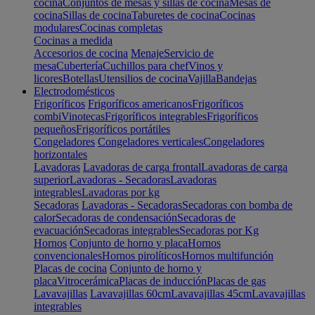
cocina
Conjuntos de mesas y sillas de cocina
Mesas de
cocina
Sillas de cocina
Taburetes de cocina
Cocinas
modulares
Cocinas completas
Cocinas a medida
Accesorios de cocina
Menaje
Servicio de
mesa
Cubertería
Cuchillos para chef
Vinos y
licores
Botellas
Utensilios de cocina
Vajilla
Bandejas
Electrodomésticos
Frigoríficos
Frigoríficos americanos
Frigoríficos
combi
Vinotecas
Frigoríficos integrables
Frigoríficos
pequeños
Frigoríficos portátiles
Congeladores
Congeladores verticales
Congeladores
horizontales
Lavadoras
Lavadoras de carga frontal
Lavadoras de carga
superior
Lavadoras - Secadoras
Lavadoras
integrables
Lavadoras por kg
Secadoras
Lavadoras - Secadoras
Secadoras con bomba de
calor
Secadoras de condensación
Secadoras de
evacuación
Secadoras integrables
Secadoras por Kg
Hornos
Conjunto de horno y placa
Hornos
convencionales
Hornos pirolíticos
Hornos multifunción
Placas de cocina
Conjunto de horno y
placa
Vitrocerámica
Placas de inducción
Placas de gas
Lavavajillas
Lavavajillas 60cm
Lavavajillas 45cm
Lavavajillas
integrables