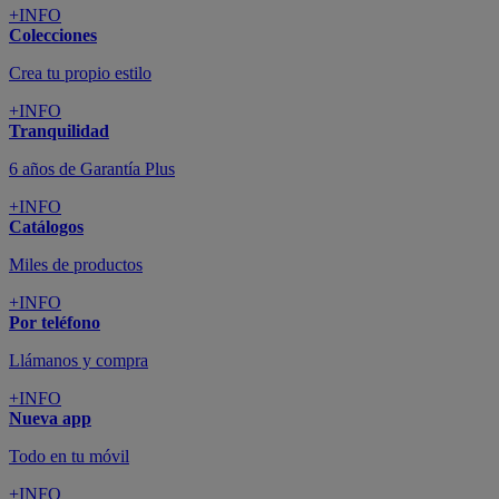
+INFO
Colecciones
Crea tu propio estilo
+INFO
Tranquilidad
6 años de Garantía Plus
+INFO
Catálogos
Miles de productos
+INFO
Por teléfono
Llámanos y compra
+INFO
Nueva app
Todo en tu móvil
+INFO