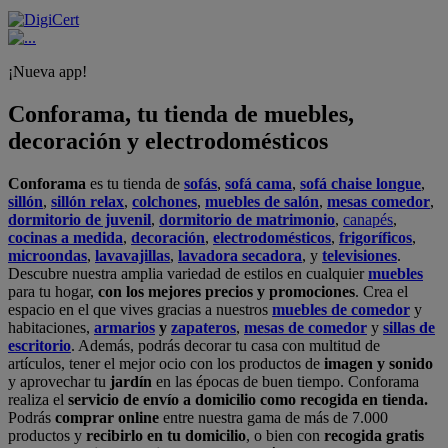
¡Nueva app!
Conforama, tu tienda de muebles,
decoración y electrodomésticos
Conforama
es tu tienda de
sofás
,
sofá cama
,
sofá chaise longue
,
sillón
,
sillón relax
,
colchones
,
muebles de salón
,
mesas comedor
,
dormitorio de juvenil
,
dormitorio de matrimonio
,
canapés
,
cocinas a medida
,
decoración
,
electrodomésticos
,
frigoríficos
,
microondas
,
lavavajillas
,
lavadora secadora
, y
televisiones
.
Descubre nuestra amplia variedad de estilos en cualquier
muebles
para tu hogar,
con los mejores precios y promociones
. Crea el
espacio en el que vives gracias a nuestros
muebles de comedor
y
habitaciones,
armarios
y
zapateros
,
mesas de comedor
y
sillas de
escritorio
. Además, podrás decorar tu casa con multitud de
artículos, tener el mejor ocio con los productos de
imagen y sonido
y aprovechar tu
jardín
en las épocas de buen tiempo. Conforama
realiza el
servicio de envío a domicilio como recogida en tienda.
Podrás
comprar online
entre nuestra gama de más de 7.000
productos y
recibirlo en tu domicilio
, o bien con
recogida gratis