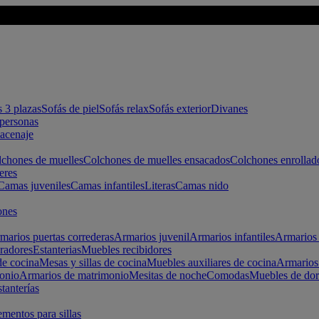
s 3 plazas
Sofás de piel
Sofás relax
Sofás exterior
Divanes
apersonas
macenaje
chones de muelles
Colchones de muelles ensacados
Colchones enrollad
eres
Camas juveniles
Camas infantiles
Literas
Camas nido
ones
marios puertas correderas
Armarios juvenil
Armarios infantiles
Armarios 
radores
Estanterias
Muebles recibidores
e cocina
Mesas y sillas de cocina
Muebles auxiliares de cocina
Armarios
onio
Armarios de matrimonio
Mesitas de noche
Comodas
Muebles de dor
tanterías
entos para sillas