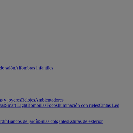
de salón
Alfombras infantiles
as y joyeros
Relojes
Ambientadores
zas
Smart Light
Bombillas
Focos
Iluminación con rieles
Cintas Led
ardín
Bancos de jardín
Sillas colgantes
Estufas de exterior