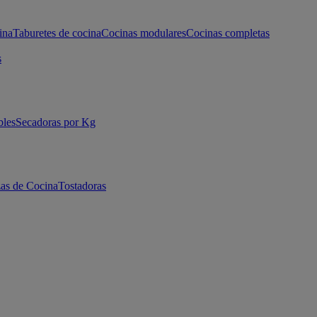
ina
Taburetes de cocina
Cocinas modulares
Cocinas completas
s
bles
Secadoras por Kg
as de Cocina
Tostadoras