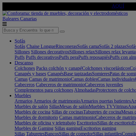
🔵Cambia tu electro con
-10% EXTRA
de descuento ☑️
AQUÍ
Baleares
Canarias
Sofás
Sofás
Chaise Longue
Rinconeras
Sofás cama
Sofás 2 plazas
Sofá
Sillones
Sillones decorativos
Sillones relax
Sillones relax levant
Puffs
Puffs decorativos
Puffs pera
Puffs reposapiés
Puffs con al
Descanso
Colchones
Packs colchón y canapé
Colchones viscoelásticos
Col
Canapés y bases
Canapés
Base tapizadas
Somieres
Patas de somi
Camas
Camas de matrimonio
Camas dobles
Camas individuales
Cabeceros
Cabeceros de matrimonio
Cabeceros juveniles
Complementos para colchones
Almohadas
Protectores de colch
Muebles
Armarios
Armarios de matrimonio
Armarios puertas batientes
Ar
Muebles de salón
Sillas
Mesas de salón
Muebles TV
Vitrinas
Apa
Muebles de cocina
Sillas de cocinas
Taburetes de cocina
Mesas d
Muebles de dormitorio
Camas matrimonio
Cabeceros de matrim
Muebles de oficina y teletrabajo
Escritorios
Sillas de escritorio
Es
Muebles de Gaming
Sillas gaming
Escritorios gaming
Sillas
Taburetes
Bancos
Sillas de comedor
Sillas infantiles
Complem