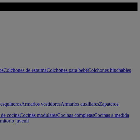
os
Colchones de espuma
Colchones para bebé
Colchones hinchables
esquineros
Armarios vestidores
Armarios auxiliares
Zapateros
 de cocina
Cocinas modulares
Cocinas completas
Cocinas a medida
mitorio juvenil