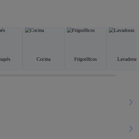
napés
Cocina
Frigoríficos
Lavadoras