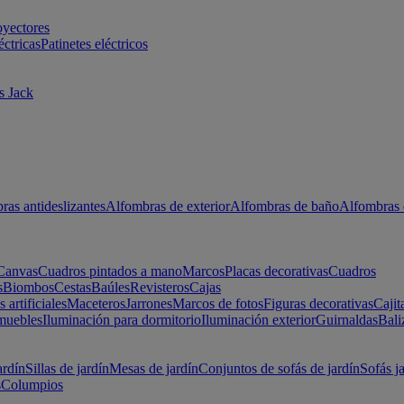
oyectores
éctricas
Patinetes eléctricos
s Jack
ras antideslizantes
Alfombras de exterior
Alfombras de baño
Alfombras 
Canvas
Cuadros pintados a mano
Marcos
Placas decorativas
Cuadros
s
Biombos
Cestas
Baúles
Revisteros
Cajas
s artificiales
Maceteros
Jarrones
Marcos de fotos
Figuras decorativas
Cajit
muebles
Iluminación para dormitorio
Iluminación exterior
Guirnaldas
Bali
ardín
Sillas de jardín
Mesas de jardín
Conjuntos de sofás de jardín
Sofás j
s
Columpios