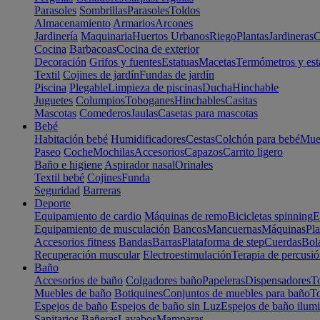
Parasoles
Sombrillas
Parasoles
Toldos
Almacenamiento
Armarios
Arcones
Jardinería
Maquinaria
Huertos Urbanos
Riego
Plantas
Jardineras
C
Cocina
Barbacoas
Cocina de exterior
Decoración
Grifos y fuentes
Estatuas
Macetas
Termómetros y est
Textil
Cojines de jardín
Fundas de jardín
Piscina
Plegable
Limpieza de piscinas
Ducha
Hinchable
Juguetes
Columpios
Toboganes
Hinchables
Casitas
Mascotas
Comederos
Jaulas
Casetas para mascotas
Bebé
Habitación bebé
Humidificadores
Cestas
Colchón para bebé
Mueb
Paseo
Coche
Mochilas
Accesorios
Capazos
Carrito ligero
Baño e higiene
Aspirador nasal
Orinales
Textil bebé
Cojines
Funda
Seguridad
Barreras
Deporte
Equipamiento de cardio
Máquinas de remo
Bicicletas spinning
E
Equipamiento de musculación
Bancos
Mancuernas
Máquinas
Pla
Accesorios fitness
Bandas
Barras
Plataforma de step
Cuerdas
Bola
Recuperación muscular
Electroestimulación
Terapia de percusi
Baño
Accesorios de baño
Colgadores baño
Papeleras
Dispensadores
To
Muebles de baño
Botiquines
Conjuntos de muebles para baño
To
Espejos de baño
Espejos de baño sin Luz
Espejos de baño ilum
Sanitarios
Bañeras
Lavabos
Mamparas