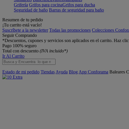
Grifería
Grifos para cocina
Grifos para ducha
Seguridad de baño
Barras de seguridad para baño
Resumen de tu pedido
¡Tu carrito está vacío!
Suscríbete a la newsletter
Todas las promociones
Colecciones Confo
Seguir Comprando
*Descuentos, cupones y servicios son aplicados en el carrito. Haz cli
Pago 100% seguro
Total con descuento
(IVA incluido*)
Ir Al Carrito
Estado de mi pedido
Tiendas
Ayuda
Blog
App Conforama
Baleares
C