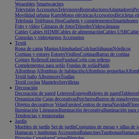
Wearables
Smartwatches
Televisión
Accesorios
Televisores
Reproductores
Adaptadores
Pr
Movilidad urbana
Karts
Motos eléctricas
Accesorios
Bicicletas el
Telefonía
Teléfonos fijos
Gadgets y complementos
Smartphones
Foto y vídeo
Cámaras de fotos
Trípodes
Videocámaras
Cables
Cables HDMI
Cables de alimentación
Cables USB
Cable
Consolas y videojuegos
Accesorios
Textil
Ropa de cama
Mantas
Almohadas
Colchas
Sábanas
Nórdicos
Cortinas y estores
Estores
Visillos
Cortinas
Barras de cortina
Cojines
Relleno
Exterior
Fundas
Cojín con relleno
Complementos para sofás
Fundas de sofás
Plaids
Alfombras
Alfombras de habitación
Alfombras pequeñas
Alfomb
Textil baño
Albornoces
Toallas
Textil cocina
Manteles
Servilletas
Decoración
Decoración de pared
Letreros
Espejos
Relojes de pared
Tableros
Organización
Cajas decorativas
Percheros
Burros de ropa
Joyero
Objetos decorativos
Velas
Faroles
Centros de mesa
Navidad
Flore
Iluminación
Lámparas
Iluminación decorativa
Iluminación para 
Tendencias y temporadas
Jardín
Muebles de jardín
Set de jardín
Conjuntos de mesas y sillas de j
Hamacas y tumbonas
Accesorios
Balancines
Tumbonas
Hamaca
Pérgolas
Cenadores
Carpas
Pérgolas