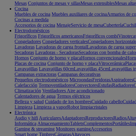
Mesas
Conjuntos de mesas y sillas
Mesas extensibles
Mesas alta
Cocina
Muebles de cocina
Muebles auxiliares de cocina
Armarios de co
Cocinas a medida
Accesorios de cocina
Menaje
Servicio de mesa
Cubertería
Cuchil
Electrodomésticos
Frigoríficos
Frigoríficos americanos
Frigoríficos combi
Vinoteca
Congeladores
Congeladores verticales
Congeladores horizontal
Lavadoras
Lavadoras de carga frontal
Lavadoras de carga super
Secadoras
Lavadoras - Secadoras
Secadoras con bomba de calo
Hornos
Conjunto de horno y placa
Hornos convencionales
Horno
Placas de cocina
Conjunto de horno y placa
Vitrocerámica
Placa
Lavavajillas
Lavavajillas 60cm
Lavavajillas 45cm
Lavavajillas i
Campanas extractoras
Campanas decorativas
Pequeños electrodomésticos
Microondas
Freidoras
Aspiradores
C
Calefacción
Termoventiladores
Convectores
Estufas
Radiadores
C
Climatización
Ventiladores
Aire acondicionado
Calentadores de agua
Termos eléctricos
Belleza y salud
Cuidado de los hombres
Cuidado cabello
Cuidad
Limpieza
Limpieza a vapor
Robot limpiacristales
Electrónica
Audio y hifi
Auriculares
Adaptadores
Reproductores
Radios
Alta
Informática
Almacenamiento
Tablets
Complementos
Portátiles
Im
Gaming & streaming
Monitores gaming
Accesorios
Smart home
Timbres
Cámaras
Altavoces