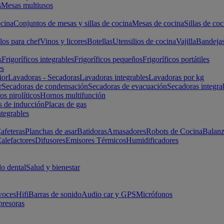
s
Mesas multiusos
cina
Conjuntos de mesas y sillas de cocina
Mesas de cocina
Sillas de coc
los para chef
Vinos y licores
Botellas
Utensilios de cocina
Vajilla
Bandeja
s
Frigoríficos integrables
Frigoríficos pequeños
Frigoríficos portátiles
es
ior
Lavadoras - Secadoras
Lavadoras integrables
Lavadoras por kg
r
Secadoras de condensación
Secadoras de evacuación
Secadoras integra
s pirolíticos
Hornos multifunción
s de inducción
Placas de gas
ntegrables
afeteras
Planchas de asar
Batidoras
Amasadores
Robots de Cocina
Balanz
alefactores
Difusores
Emisores Térmicos
Humidificadores
o dental
Salud y bienestar
voces
Hifi
Barras de sonido
Audio car y GPS
Micrófonos
presoras