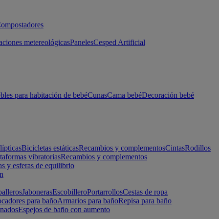
ompostadores
aciones metereológicas
Paneles
Cesped Artificial
les para habitación de bebé
Cunas
Cama bebé
Decoración bebé
lípticas
Bicicletas estáticas
Recambios y complementos
Cintas
Rodillos
taformas vibratorias
Recambios y complementos
s y esferas de equilibrio
ón
alleros
Jaboneras
Escobillero
Portarrollos
Cestas de ropa
cadores para baño
Armarios para baño
Repisa para baño
inados
Espejos de baño con aumento