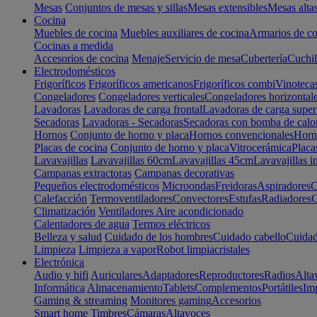
Mesas
Conjuntos de mesas y sillas
Mesas extensibles
Mesas alta
Cocina
Muebles de cocina
Muebles auxiliares de cocina
Armarios de co
Cocinas a medida
Accesorios de cocina
Menaje
Servicio de mesa
Cubertería
Cuchil
Electrodomésticos
Frigoríficos
Frigoríficos americanos
Frigoríficos combi
Vinoteca
Congeladores
Congeladores verticales
Congeladores horizontal
Lavadoras
Lavadoras de carga frontal
Lavadoras de carga super
Secadoras
Lavadoras - Secadoras
Secadoras con bomba de calo
Hornos
Conjunto de horno y placa
Hornos convencionales
Horno
Placas de cocina
Conjunto de horno y placa
Vitrocerámica
Placa
Lavavajillas
Lavavajillas 60cm
Lavavajillas 45cm
Lavavajillas i
Campanas extractoras
Campanas decorativas
Pequeños electrodomésticos
Microondas
Freidoras
Aspiradores
C
Calefacción
Termoventiladores
Convectores
Estufas
Radiadores
C
Climatización
Ventiladores
Aire acondicionado
Calentadores de agua
Termos eléctricos
Belleza y salud
Cuidado de los hombres
Cuidado cabello
Cuidad
Limpieza
Limpieza a vapor
Robot limpiacristales
Electrónica
Audio y hifi
Auriculares
Adaptadores
Reproductores
Radios
Alta
Informática
Almacenamiento
Tablets
Complementos
Portátiles
Im
Gaming & streaming
Monitores gaming
Accesorios
Smart home
Timbres
Cámaras
Altavoces