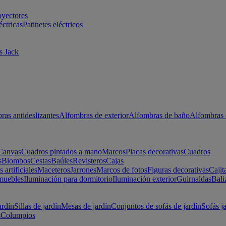
oyectores
éctricas
Patinetes eléctricos
s Jack
ras antideslizantes
Alfombras de exterior
Alfombras de baño
Alfombras 
Canvas
Cuadros pintados a mano
Marcos
Placas decorativas
Cuadros
s
Biombos
Cestas
Baúles
Revisteros
Cajas
s artificiales
Maceteros
Jarrones
Marcos de fotos
Figuras decorativas
Cajit
muebles
Iluminación para dormitorio
Iluminación exterior
Guirnaldas
Bali
ardín
Sillas de jardín
Mesas de jardín
Conjuntos de sofás de jardín
Sofás j
s
Columpios