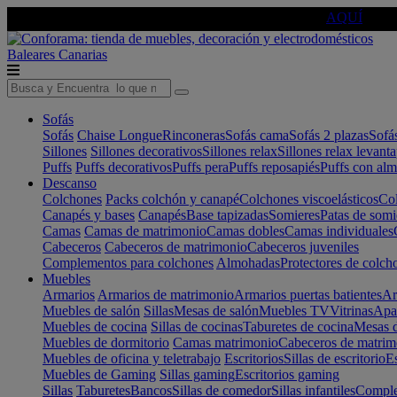
🔵Cambia tu electro con
-10% EXTRA
de descuento ☑️
AQUÍ
Baleares
Canarias
Sofás
Sofás
Chaise Longue
Rinconeras
Sofás cama
Sofás 2 plazas
Sofá
Sillones
Sillones decorativos
Sillones relax
Sillones relax levant
Puffs
Puffs decorativos
Puffs pera
Puffs reposapiés
Puffs con al
Descanso
Colchones
Packs colchón y canapé
Colchones viscoelásticos
Col
Canapés y bases
Canapés
Base tapizadas
Somieres
Patas de somi
Camas
Camas de matrimonio
Camas dobles
Camas individuales
Cabeceros
Cabeceros de matrimonio
Cabeceros juveniles
Complementos para colchones
Almohadas
Protectores de colch
Muebles
Armarios
Armarios de matrimonio
Armarios puertas batientes
Ar
Muebles de salón
Sillas
Mesas de salón
Muebles TV
Vitrinas
Apa
Muebles de cocina
Sillas de cocinas
Taburetes de cocina
Mesas d
Muebles de dormitorio
Camas matrimonio
Cabeceros de matrim
Muebles de oficina y teletrabajo
Escritorios
Sillas de escritorio
Es
Muebles de Gaming
Sillas gaming
Escritorios gaming
Sillas
Taburetes
Bancos
Sillas de comedor
Sillas infantiles
Complem