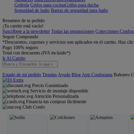
Grifería
Grifos para cocina
Grifos para ducha
Seguridad de baño
Barras de seguridad para baño
Resumen de tu pedido
¡Tu carrito está vacío!
Suscríbete a la newsletter
Todas las promociones
Colecciones Confo
Seguir Comprando
*Descuentos, cupones y servicios son aplicados en el carrito. Haz cli
Pago 100% seguro
Total con descuento
(IVA incluido*)
Ir Al Carrito
Estado de mi pedido
Tiendas
Ayuda
Blog
App Conforama
Baleares
C
Precio Garantizado
Servicio de montaje disponible
Atención Personalizada
Financia tus compras fácilmente
Club Confo