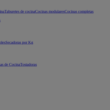
ina
Taburetes de cocina
Cocinas modulares
Cocinas completas
s
bles
Secadoras por Kg
as de Cocina
Tostadoras