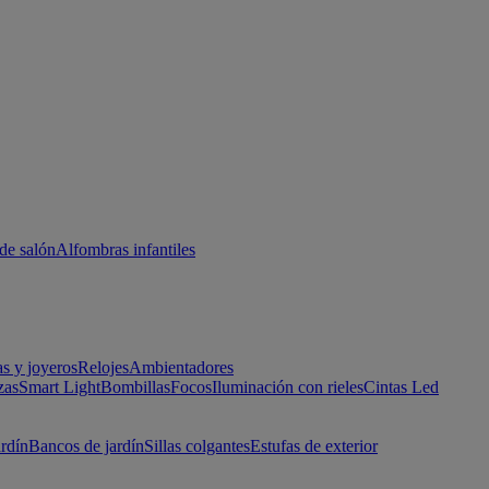
de salón
Alfombras infantiles
as y joyeros
Relojes
Ambientadores
zas
Smart Light
Bombillas
Focos
Iluminación con rieles
Cintas Led
ardín
Bancos de jardín
Sillas colgantes
Estufas de exterior