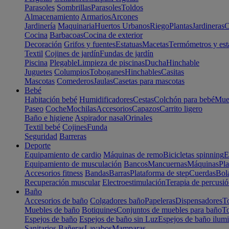
Parasoles
Sombrillas
Parasoles
Toldos
Almacenamiento
Armarios
Arcones
Jardinería
Maquinaria
Huertos Urbanos
Riego
Plantas
Jardineras
C
Cocina
Barbacoas
Cocina de exterior
Decoración
Grifos y fuentes
Estatuas
Macetas
Termómetros y est
Textil
Cojines de jardín
Fundas de jardín
Piscina
Plegable
Limpieza de piscinas
Ducha
Hinchable
Juguetes
Columpios
Toboganes
Hinchables
Casitas
Mascotas
Comederos
Jaulas
Casetas para mascotas
Bebé
Habitación bebé
Humidificadores
Cestas
Colchón para bebé
Mueb
Paseo
Coche
Mochilas
Accesorios
Capazos
Carrito ligero
Baño e higiene
Aspirador nasal
Orinales
Textil bebé
Cojines
Funda
Seguridad
Barreras
Deporte
Equipamiento de cardio
Máquinas de remo
Bicicletas spinning
E
Equipamiento de musculación
Bancos
Mancuernas
Máquinas
Pla
Accesorios fitness
Bandas
Barras
Plataforma de step
Cuerdas
Bola
Recuperación muscular
Electroestimulación
Terapia de percusi
Baño
Accesorios de baño
Colgadores baño
Papeleras
Dispensadores
To
Muebles de baño
Botiquines
Conjuntos de muebles para baño
To
Espejos de baño
Espejos de baño sin Luz
Espejos de baño ilum
Sanitarios
Bañeras
Lavabos
Mamparas