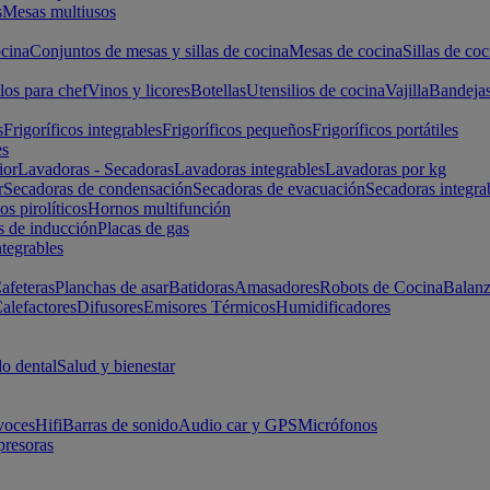
s
Mesas multiusos
cina
Conjuntos de mesas y sillas de cocina
Mesas de cocina
Sillas de coc
los para chef
Vinos y licores
Botellas
Utensilios de cocina
Vajilla
Bandeja
s
Frigoríficos integrables
Frigoríficos pequeños
Frigoríficos portátiles
es
ior
Lavadoras - Secadoras
Lavadoras integrables
Lavadoras por kg
r
Secadoras de condensación
Secadoras de evacuación
Secadoras integra
s pirolíticos
Hornos multifunción
s de inducción
Placas de gas
ntegrables
afeteras
Planchas de asar
Batidoras
Amasadores
Robots de Cocina
Balanz
alefactores
Difusores
Emisores Térmicos
Humidificadores
o dental
Salud y bienestar
voces
Hifi
Barras de sonido
Audio car y GPS
Micrófonos
presoras