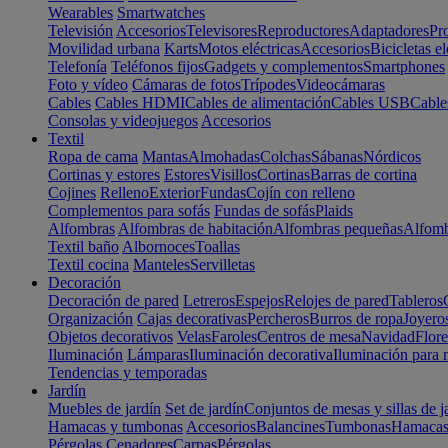
Wearables
Smartwatches
Televisión
Accesorios
Televisores
Reproductores
Adaptadores
Pr
Movilidad urbana
Karts
Motos eléctricas
Accesorios
Bicicletas el
Telefonía
Teléfonos fijos
Gadgets y complementos
Smartphones
Foto y vídeo
Cámaras de fotos
Trípodes
Videocámaras
Cables
Cables HDMI
Cables de alimentación
Cables USB
Cable
Consolas y videojuegos
Accesorios
Textil
Ropa de cama
Mantas
Almohadas
Colchas
Sábanas
Nórdicos
Cortinas y estores
Estores
Visillos
Cortinas
Barras de cortina
Cojines
Relleno
Exterior
Fundas
Cojín con relleno
Complementos para sofás
Fundas de sofás
Plaids
Alfombras
Alfombras de habitación
Alfombras pequeñas
Alfomb
Textil baño
Albornoces
Toallas
Textil cocina
Manteles
Servilletas
Decoración
Decoración de pared
Letreros
Espejos
Relojes de pared
Tableros
Organización
Cajas decorativas
Percheros
Burros de ropa
Joyero
Objetos decorativos
Velas
Faroles
Centros de mesa
Navidad
Flore
Iluminación
Lámparas
Iluminación decorativa
Iluminación para 
Tendencias y temporadas
Jardín
Muebles de jardín
Set de jardín
Conjuntos de mesas y sillas de j
Hamacas y tumbonas
Accesorios
Balancines
Tumbonas
Hamaca
Pérgolas
Cenadores
Carpas
Pérgolas