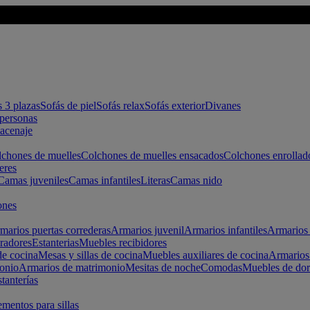
s 3 plazas
Sofás de piel
Sofás relax
Sofás exterior
Divanes
apersonas
macenaje
chones de muelles
Colchones de muelles ensacados
Colchones enrollad
eres
Camas juveniles
Camas infantiles
Literas
Camas nido
ones
marios puertas correderas
Armarios juvenil
Armarios infantiles
Armarios 
radores
Estanterias
Muebles recibidores
e cocina
Mesas y sillas de cocina
Muebles auxiliares de cocina
Armarios
onio
Armarios de matrimonio
Mesitas de noche
Comodas
Muebles de dor
tanterías
entos para sillas