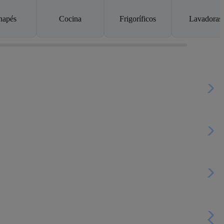
napés
Cocina
Frigoríficos
Lavadoras