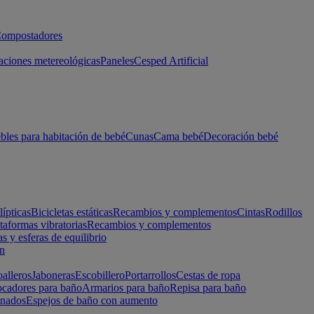
ompostadores
aciones metereológicas
Paneles
Cesped Artificial
les para habitación de bebé
Cunas
Cama bebé
Decoración bebé
lípticas
Bicicletas estáticas
Recambios y complementos
Cintas
Rodillos
taformas vibratorias
Recambios y complementos
s y esferas de equilibrio
ón
alleros
Jaboneras
Escobillero
Portarrollos
Cestas de ropa
cadores para baño
Armarios para baño
Repisa para baño
inados
Espejos de baño con aumento