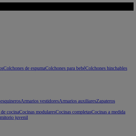
os
Colchones de espuma
Colchones para bebé
Colchones hinchables
esquineros
Armarios vestidores
Armarios auxiliares
Zapateros
 de cocina
Cocinas modulares
Cocinas completas
Cocinas a medida
mitorio juvenil