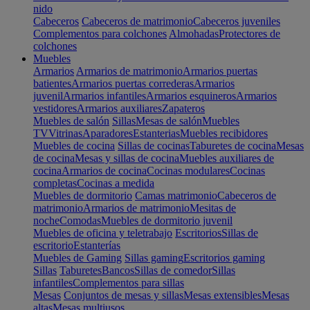
nido
Cabeceros
Cabeceros de matrimonio
Cabeceros juveniles
Complementos para colchones
Almohadas
Protectores de
colchones
Muebles
Armarios
Armarios de matrimonio
Armarios puertas
batientes
Armarios puertas correderas
Armarios
juvenil
Armarios infantiles
Armarios esquineros
Armarios
vestidores
Armarios auxiliares
Zapateros
Muebles de salón
Sillas
Mesas de salón
Muebles
TV
Vitrinas
Aparadores
Estanterias
Muebles recibidores
Muebles de cocina
Sillas de cocinas
Taburetes de cocina
Mesas
de cocina
Mesas y sillas de cocina
Muebles auxiliares de
cocina
Armarios de cocina
Cocinas modulares
Cocinas
completas
Cocinas a medida
Muebles de dormitorio
Camas matrimonio
Cabeceros de
matrimonio
Armarios de matrimonio
Mesitas de
noche
Comodas
Muebles de dormitorio juvenil
Muebles de oficina y teletrabajo
Escritorios
Sillas de
escritorio
Estanterías
Muebles de Gaming
Sillas gaming
Escritorios gaming
Sillas
Taburetes
Bancos
Sillas de comedor
Sillas
infantiles
Complementos para sillas
Mesas
Conjuntos de mesas y sillas
Mesas extensibles
Mesas
altas
Mesas multiusos