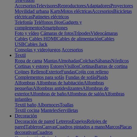
Televisión
Accesorios
Televisores
Reproductores
Adaptadores
Proyectores
Movilidad urbana
Karts
Motos eléctricas
Accesorios
Bicicletas
eléctricas
Patinetes eléctricos
Telefonía
Teléfonos fijos
Gadgets y
complementos
Smartphones
Foto y vídeo
Cámaras de fotos
Trípodes
Videocámaras
Cables
Cables HDMI
Cables de alimentación
Cables
USB
Cables Jack
Consolas y videojuegos
Accesorios
Textil
Ropa de cama
Mantas
Almohadas
Colchas
Sábanas
Nórdicos
Cortinas y estores
Estores
Visillos
Cortinas
Barras de cortina
Cojines
Relleno
Exterior
Fundas
Cojín con relleno
Complementos para sofás
Fundas de sofás
Plaids
Alfombras
Alfombras de habitación
Alfombras
pequeñas
Alfombras antideslizantes
Alfombras de
exterior
Alfombras de baño
Alfombras de salón
Alfombras
infantiles
Textil baño
Albornoces
Toallas
Textil cocina
Manteles
Servilletas
Decoración
Decoración de pared
Letreros
Espejos
Relojes de
pared
Tableros
Canvas
Cuadros pintados a mano
Marcos
Placas
decorativas
Cuadros