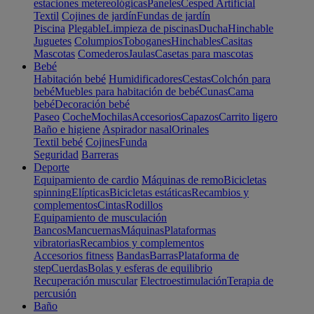
estaciones metereológicas
Paneles
Cesped Artificial
Textil
Cojines de jardín
Fundas de jardín
Piscina
Plegable
Limpieza de piscinas
Ducha
Hinchable
Juguetes
Columpios
Toboganes
Hinchables
Casitas
Mascotas
Comederos
Jaulas
Casetas para mascotas
Bebé
Habitación bebé
Humidificadores
Cestas
Colchón para
bebé
Muebles para habitación de bebé
Cunas
Cama
bebé
Decoración bebé
Paseo
Coche
Mochilas
Accesorios
Capazos
Carrito ligero
Baño e higiene
Aspirador nasal
Orinales
Textil bebé
Cojines
Funda
Seguridad
Barreras
Deporte
Equipamiento de cardio
Máquinas de remo
Bicicletas
spinning
Elípticas
Bicicletas estáticas
Recambios y
complementos
Cintas
Rodillos
Equipamiento de musculación
Bancos
Mancuernas
Máquinas
Plataformas
vibratorias
Recambios y complementos
Accesorios fitness
Bandas
Barras
Plataforma de
step
Cuerdas
Bolas y esferas de equilibrio
Recuperación muscular
Electroestimulación
Terapia de
percusión
Baño