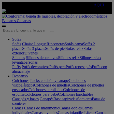
🔵Cambia tu electro con
-10% EXTRA
de descuento ☑️
AQUÍ
Baleares
Canarias
Sofás
Sofás
Chaise Longue
Rinconeras
Sofás cama
Sofás 2
plazas
Sofás 3 plazas
Sofás de piel
Sofás relax
Sofás
exterior
Divanes
Sillones
Sillones decorativos
Sillones relax
Sillones relax
levantapersonas
Puffs
Puffs decorativos
Puffs pera
Puffs reposapiés
Puffs con
almacenaje
Descanso
Colchones
Packs colchón y canapé
Colchones
viscoelásticos
Colchones de muelles
Colchones de muelles
ensacados
Colchones enrollados
Colchones de
espuma
Colchones para bebé
Colchones hinchables
Canapés y bases
Canapés
Base tapizadas
Somieres
Patas de
somieres
Camas
Camas de matrimonio
Camas dobles
Camas
individuales
Camas juveniles
Camas infantiles
Literas
Camas