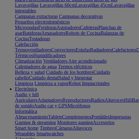
Lavavajillas
Lavavajillas 60cm
Lavavajillas 45cm
Lavavajillas
integrables
Campanas extractoras
Campanas decorativas
Pequeños electrodomésticos
Microondas
Freidoras
Aspiradores
Cafeteras
Planchas de
asar
Batidoras
Amasadores
Robots de Cocina
Balanzas de
Cocina
Tostadoras
Calefacción
Termoventiladores
Convectores
Estufas
Radiadores
Calefactores
D
Térmicos
Humidificadores
Climatización
Ventiladores
Aire acondicionado
Calentadores de agua
Termos eléctricos
Belleza y salud
Cuidado de los hombres
Cuidado
cabello
Cuidado dental
Salud y bienestar
Limpieza
Limpieza a vapor
Robot limpiacristales
Electrónica
Audio y hifi
Auriculares
Adaptadores
Reproductores
Radios
Altavoces
Hifi
Bar
de sonido
Audio car y GPS
Micrófonos
Informática
Almacenamiento
Tablets
Complementos
Portátiles
Impresoras
Gaming & streaming
Monitores gaming
Accesorios
Smart home
Timbres
Cámaras
Altavoces
Wearables
Smartwatches