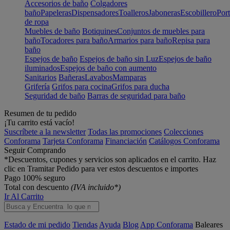
Accesorios de baño
Colgadores
baño
Papeleras
Dispensadores
Toalleros
Jaboneras
Escobillero
Port
de ropa
Muebles de baño
Botiquines
Conjuntos de muebles para
baño
Tocadores para baño
Armarios para baño
Repisa para
baño
Espejos de baño
Espejos de baño sin Luz
Espejos de baño
iluminados
Espejos de baño con aumento
Sanitarios
Bañeras
Lavabos
Mamparas
Grifería
Grifos para cocina
Grifos para ducha
Seguridad de baño
Barras de seguridad para baño
Resumen de tu pedido
¡Tu carrito está vacío!
Suscríbete a la newsletter
Todas las promociones
Colecciones
Conforama
Tarjeta Conforama
Financiación
Catálogos Conforama
Seguir Comprando
*Descuentos, cupones y servicios son aplicados en el carrito. Haz
clic en Tramitar Pedido para ver estos descuentos e importes
Pago 100% seguro
Total con descuento
(IVA incluido*)
Ir Al Carrito
Estado de mi pedido
Tiendas
Ayuda
Blog
App Conforama
Baleares