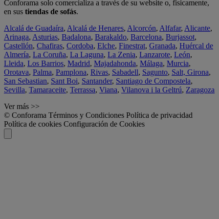
Conforama solo comercializa a través de su website o, físicamente,
en sus
tiendas de sofás
.
Alcalá de Guadaíra
,
Alcalá de Henares
,
Alcorcón
,
Alfafar
,
Alicante
,
Arinaga
,
Asturias
,
Badalona
,
Barakaldo
,
Barcelona
,
Burjassot
,
Castellón
,
Chafiras
,
Cordoba
,
Elche
,
Finestrat
,
Granada
,
Huércal de
Almería
,
La Coruña
,
La Laguna
,
La Zenia
,
Lanzarote
,
León
,
Lleida
,
Los Barrios
,
Madrid
,
Majadahonda
,
Málaga
,
Murcia
,
Orotava
,
Palma
,
Pamplona
,
Rivas
,
Sabadell
,
Sagunto
,
Salt, Girona
,
San Sebastian
,
Sant Boi
,
Santander
,
Santiago de Compostela
,
Sevilla
,
Tamaraceite
,
Terrassa
,
Viana
,
Vilanova i la Geltrú
,
Zaragoza
Ver más >>
© Conforama
Términos y Condiciones
Política de privacidad
Política de cookies
Configuración de Cookies