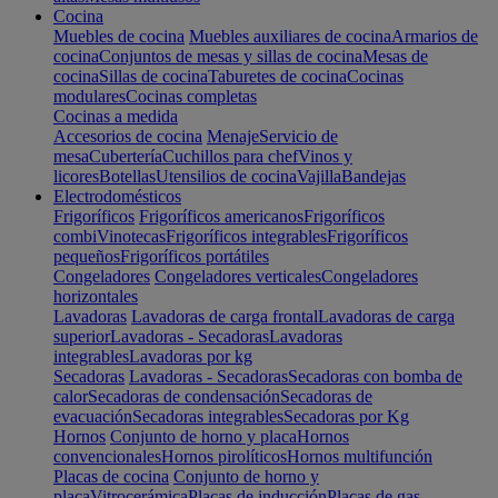
Cocina
Muebles de cocina
Muebles auxiliares de cocina
Armarios de
cocina
Conjuntos de mesas y sillas de cocina
Mesas de
cocina
Sillas de cocina
Taburetes de cocina
Cocinas
modulares
Cocinas completas
Cocinas a medida
Accesorios de cocina
Menaje
Servicio de
mesa
Cubertería
Cuchillos para chef
Vinos y
licores
Botellas
Utensilios de cocina
Vajilla
Bandejas
Electrodomésticos
Frigoríficos
Frigoríficos americanos
Frigoríficos
combi
Vinotecas
Frigoríficos integrables
Frigoríficos
pequeños
Frigoríficos portátiles
Congeladores
Congeladores verticales
Congeladores
horizontales
Lavadoras
Lavadoras de carga frontal
Lavadoras de carga
superior
Lavadoras - Secadoras
Lavadoras
integrables
Lavadoras por kg
Secadoras
Lavadoras - Secadoras
Secadoras con bomba de
calor
Secadoras de condensación
Secadoras de
evacuación
Secadoras integrables
Secadoras por Kg
Hornos
Conjunto de horno y placa
Hornos
convencionales
Hornos pirolíticos
Hornos multifunción
Placas de cocina
Conjunto de horno y
placa
Vitrocerámica
Placas de inducción
Placas de gas