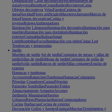
Organización
Cajas decorativas
Percheros
Burros de
ropa
Joyeros
Biombos
Cestas
Baúles
Revisteros
Cajas
Objetos decorativos
Velas
Faroles
Centros de
mesa
Navidad
Flores artificiales
Maceteros
Jarrones
Marcos de
fotos
Figuras decorativas
Cajitas y
joyeros
Relojes
Ambientadores
Iluminación
Lámparas
Iluminación decorativa
Iluminación para
muebles
Iluminación para dormitorio
Iluminación
exterior
Guirnaldas
Balizas
Smart
Light
Bombillas
Focos
Iluminación con rieles
Cintas Led
Tendencias y temporadas
Jardín
Muebles de jardín
Set de jardín
Conjuntos de mesas y sillas de
jardín
Sillas de jardín
Mesas de jardín
Conjuntos de sofás de
jardín
Sofás jardín
Bancos de jardín
Sillas colgantes
Estufas de
exterior
Hamacas y tumbonas
Accesorios
Balancines
Tumbonas
Hamacas
Columpios
Pérgolas
Cenadores
Carpas
Pérgolas
Parasoles
Sombrillas
Parasoles
Toldos
Almacenamiento
Armarios
Arcones
Jardinería
Maquinaria
Huertos
Urbanos
Riego
Plantas
Jardineras
Compostadores
Cocina
Barbacoas
Cocina de exterior
Decoración
Grifos y fuentes
Estatuas
Macetas
Termómetros y