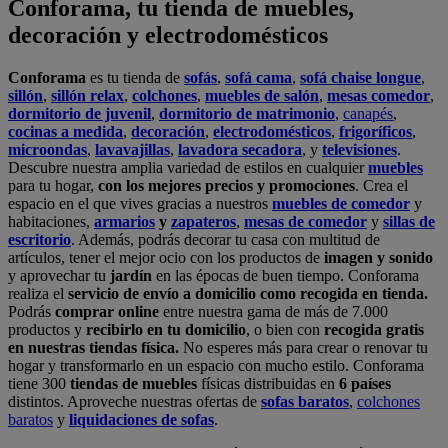
Conforama, tu tienda de muebles,
decoración y electrodomésticos
Conforama
es tu tienda de
sofás
,
sofá cama
,
sofá chaise longue
,
sillón
,
sillón relax
,
colchones
,
muebles de salón
,
mesas comedor
,
dormitorio de juvenil
,
dormitorio de matrimonio
,
canapés
,
cocinas a medida
,
decoración
,
electrodomésticos
,
frigoríficos
,
microondas
,
lavavajillas
,
lavadora secadora
, y
televisiones
.
Descubre nuestra amplia variedad de estilos en cualquier
muebles
para tu hogar,
con los mejores precios y promociones
. Crea el
espacio en el que vives gracias a nuestros
muebles de comedor
y
habitaciones,
armarios
y
zapateros
,
mesas de comedor
y
sillas de
escritorio
. Además, podrás decorar tu casa con multitud de
artículos, tener el mejor ocio con los productos de
imagen y sonido
y aprovechar tu
jardín
en las épocas de buen tiempo. Conforama
realiza el
servicio de envío a domicilio como recogida en tienda.
Podrás
comprar online
entre nuestra gama de más de 7.000
productos y
recibirlo en tu domicilio
, o bien con
recogida gratis
en nuestras tiendas física.
No esperes más para crear o renovar tu
hogar y transformarlo en un espacio con mucho estilo. Conforama
tiene 300
tiendas de muebles
físicas distribuidas en
6 países
distintos. Aproveche nuestras ofertas de
sofas baratos
,
colchones
baratos
y
liquidaciones de sofas
.