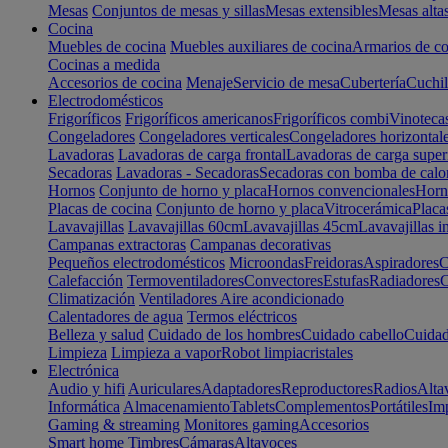
Mesas
Conjuntos de mesas y sillas
Mesas extensibles
Mesas alta
Cocina
Muebles de cocina
Muebles auxiliares de cocina
Armarios de co
Cocinas a medida
Accesorios de cocina
Menaje
Servicio de mesa
Cubertería
Cuchil
Electrodomésticos
Frigoríficos
Frigoríficos americanos
Frigoríficos combi
Vinoteca
Congeladores
Congeladores verticales
Congeladores horizontal
Lavadoras
Lavadoras de carga frontal
Lavadoras de carga super
Secadoras
Lavadoras - Secadoras
Secadoras con bomba de calo
Hornos
Conjunto de horno y placa
Hornos convencionales
Horno
Placas de cocina
Conjunto de horno y placa
Vitrocerámica
Placa
Lavavajillas
Lavavajillas 60cm
Lavavajillas 45cm
Lavavajillas i
Campanas extractoras
Campanas decorativas
Pequeños electrodomésticos
Microondas
Freidoras
Aspiradores
C
Calefacción
Termoventiladores
Convectores
Estufas
Radiadores
C
Climatización
Ventiladores
Aire acondicionado
Calentadores de agua
Termos eléctricos
Belleza y salud
Cuidado de los hombres
Cuidado cabello
Cuidad
Limpieza
Limpieza a vapor
Robot limpiacristales
Electrónica
Audio y hifi
Auriculares
Adaptadores
Reproductores
Radios
Alta
Informática
Almacenamiento
Tablets
Complementos
Portátiles
Im
Gaming & streaming
Monitores gaming
Accesorios
Smart home
Timbres
Cámaras
Altavoces