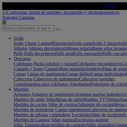
🔵Cambia tu electro con
-10% EXTRA
de descuento ☑️
AQUÍ
Baleares
Canarias
Sofás
Sofás
Chaise Longue
Rinconeras
Sofás cama
Sofás 2 plazas
Sofá
Sillones
Sillones decorativos
Sillones relax
Sillones relax levant
Puffs
Puffs decorativos
Puffs pera
Puffs reposapiés
Puffs con al
Descanso
Colchones
Packs colchón y canapé
Colchones viscoelásticos
Col
Canapés y bases
Canapés
Base tapizadas
Somieres
Patas de somi
Camas
Camas de matrimonio
Camas dobles
Camas individuales
Cabeceros
Cabeceros de matrimonio
Cabeceros juveniles
Complementos para colchones
Almohadas
Protectores de colch
Muebles
Armarios
Armarios de matrimonio
Armarios puertas batientes
Ar
Muebles de salón
Sillas
Mesas de salón
Muebles TV
Vitrinas
Apa
Muebles de cocina
Sillas de cocinas
Taburetes de cocina
Mesas d
Muebles de dormitorio
Camas matrimonio
Cabeceros de matrim
Muebles de oficina y teletrabajo
Escritorios
Sillas de escritorio
Es
Muebles de Gaming
Sillas gaming
Escritorios gaming
Sillas
Taburetes
Bancos
Sillas de comedor
Sillas infantiles
Complem