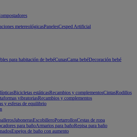
ompostadores
aciones metereológicas
Paneles
Cesped Artificial
les para habitación de bebé
Cunas
Cama bebé
Decoración bebé
lípticas
Bicicletas estáticas
Recambios y complementos
Cintas
Rodillos
taformas vibratorias
Recambios y complementos
s y esferas de equilibrio
ón
alleros
Jaboneras
Escobillero
Portarrollos
Cestas de ropa
cadores para baño
Armarios para baño
Repisa para baño
inados
Espejos de baño con aumento