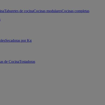
ina
Taburetes de cocina
Cocinas modulares
Cocinas completas
s
bles
Secadoras por Kg
as de Cocina
Tostadoras