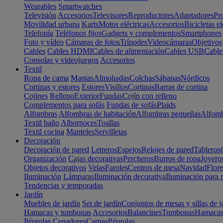
Wearables
Smartwatches
Televisión
Accesorios
Televisores
Reproductores
Adaptadores
Pr
Movilidad urbana
Karts
Motos eléctricas
Accesorios
Bicicletas el
Telefonía
Teléfonos fijos
Gadgets y complementos
Smartphones
Foto y vídeo
Cámaras de fotos
Trípodes
Videocámaras
Objetivos
Cables
Cables HDMI
Cables de alimentación
Cables USB
Cable
Consolas y videojuegos
Accesorios
Textil
Ropa de cama
Mantas
Almohadas
Colchas
Sábanas
Nórdicos
Cortinas y estores
Estores
Visillos
Cortinas
Barras de cortina
Cojines
Relleno
Exterior
Fundas
Cojín con relleno
Complementos para sofás
Fundas de sofás
Plaids
Alfombras
Alfombras de habitación
Alfombras pequeñas
Alfomb
Textil baño
Albornoces
Toallas
Textil cocina
Manteles
Servilletas
Decoración
Decoración de pared
Letreros
Espejos
Relojes de pared
Tableros
Organización
Cajas decorativas
Percheros
Burros de ropa
Joyero
Objetos decorativos
Velas
Faroles
Centros de mesa
Navidad
Flore
Iluminación
Lámparas
Iluminación decorativa
Iluminación para 
Tendencias y temporadas
Jardín
Muebles de jardín
Set de jardín
Conjuntos de mesas y sillas de j
Hamacas y tumbonas
Accesorios
Balancines
Tumbonas
Hamaca
Pérgolas
Cenadores
Carpas
Pérgolas