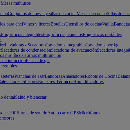
s
Mesas multiusos
cina
Conjuntos de mesas y sillas de cocina
Mesas de cocina
Sillas de coc
los para chef
Vinos y licores
Botellas
Utensilios de cocina
Vajilla
Bandeja
s
Frigoríficos integrables
Frigoríficos pequeños
Frigoríficos portátiles
es
ior
Lavadoras - Secadoras
Lavadoras integrables
Lavadoras por kg
r
Secadoras de condensación
Secadoras de evacuación
Secadoras integra
s pirolíticos
Hornos multifunción
s de inducción
Placas de gas
ntegrables
afeteras
Planchas de asar
Batidoras
Amasadores
Robots de Cocina
Balanz
alefactores
Difusores
Emisores Térmicos
Humidificadores
o dental
Salud y bienestar
voces
Hifi
Barras de sonido
Audio car y GPS
Micrófonos
presoras