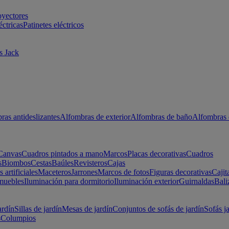
oyectores
éctricas
Patinetes eléctricos
s Jack
ras antideslizantes
Alfombras de exterior
Alfombras de baño
Alfombras 
Canvas
Cuadros pintados a mano
Marcos
Placas decorativas
Cuadros
s
Biombos
Cestas
Baúles
Revisteros
Cajas
s artificiales
Maceteros
Jarrones
Marcos de fotos
Figuras decorativas
Cajit
muebles
Iluminación para dormitorio
Iluminación exterior
Guirnaldas
Bali
ardín
Sillas de jardín
Mesas de jardín
Conjuntos de sofás de jardín
Sofás j
s
Columpios