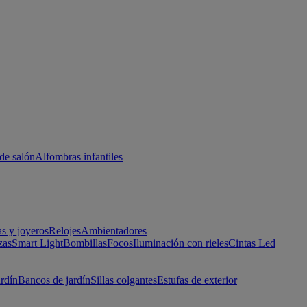
de salón
Alfombras infantiles
as y joyeros
Relojes
Ambientadores
zas
Smart Light
Bombillas
Focos
Iluminación con rieles
Cintas Led
ardín
Bancos de jardín
Sillas colgantes
Estufas de exterior