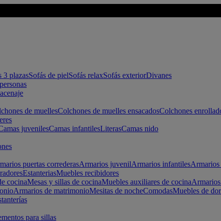
s 3 plazas
Sofás de piel
Sofás relax
Sofás exterior
Divanes
apersonas
macenaje
chones de muelles
Colchones de muelles ensacados
Colchones enrollad
eres
Camas juveniles
Camas infantiles
Literas
Camas nido
ones
marios puertas correderas
Armarios juvenil
Armarios infantiles
Armarios 
radores
Estanterias
Muebles recibidores
e cocina
Mesas y sillas de cocina
Muebles auxiliares de cocina
Armarios
onio
Armarios de matrimonio
Mesitas de noche
Comodas
Muebles de dor
tanterías
entos para sillas