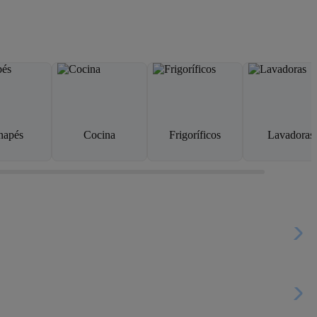
napés
Cocina
Frigoríficos
Lavadoras