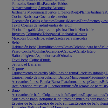
Parasoles
Sombrillas
Parasoles
Toldos
Almacenamiento
Armarios
Arcones
Jardinería
Maquinaria
Huertos Urbanos
Riego
Plantas
Jardineras
C
Cocina
Barbacoas
Cocina de exterior
Decoración
Grifos y fuentes
Estatuas
Macetas
Termómetros y est
Textil
Cojines de jardín
Fundas de jardín
Piscina
Plegable
Limpieza de piscinas
Ducha
Hinchable
Juguetes
Columpios
Toboganes
Hinchables
Casitas
Mascotas
Comederos
Jaulas
Casetas para mascotas
Bebé
Habitación bebé
Humidificadores
Cestas
Colchón para bebé
Mueb
Paseo
Coche
Mochilas
Accesorios
Capazos
Carrito ligero
Baño e higiene
Aspirador nasal
Orinales
Textil bebé
Cojines
Funda
Seguridad
Barreras
Deporte
Equipamiento de cardio
Máquinas de remo
Bicicletas spinning
E
Equipamiento de musculación
Bancos
Mancuernas
Máquinas
Pla
Accesorios fitness
Bandas
Barras
Plataforma de step
Cuerdas
Bola
Recuperación muscular
Electroestimulación
Terapia de percusi
Baño
Accesorios de baño
Colgadores baño
Papeleras
Dispensadores
To
Muebles de baño
Botiquines
Conjuntos de muebles para baño
To
Espejos de baño
Espejos de baño sin Luz
Espejos de baño ilum
Sanitarios
Bañeras
Lavabos
Mamparas