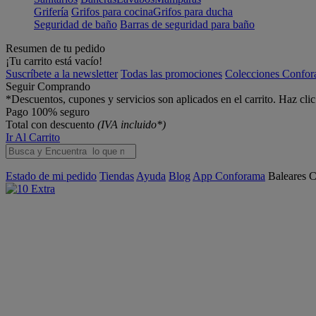
Grifería
Grifos para cocina
Grifos para ducha
Seguridad de baño
Barras de seguridad para baño
Resumen de tu pedido
¡Tu carrito está vacío!
Suscríbete a la newsletter
Todas las promociones
Colecciones Confo
Seguir Comprando
*Descuentos, cupones y servicios son aplicados en el carrito. Haz cli
Pago 100% seguro
Total con descuento
(IVA incluido*)
Ir Al Carrito
Estado de mi pedido
Tiendas
Ayuda
Blog
App Conforama
Baleares
C