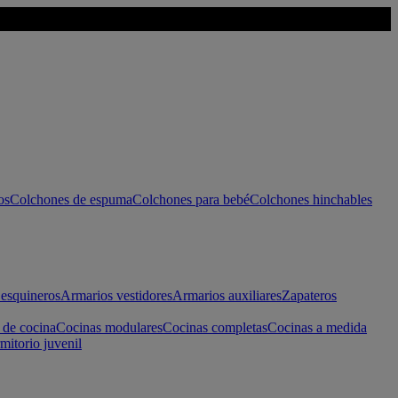
os
Colchones de espuma
Colchones para bebé
Colchones hinchables
esquineros
Armarios vestidores
Armarios auxiliares
Zapateros
 de cocina
Cocinas modulares
Cocinas completas
Cocinas a medida
mitorio juvenil