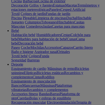
Cocina
Barbacoas
Cocina de exterior
Decoración
Grifos y fuentes
Estatuas
Macetas
Termómetros y
estaciones metereológicas
Paneles
Cesped Artificial
Textil
Cojines de jardín
Fundas de jardín
Piscina
Plegable
Limpieza de piscinas
Ducha
Hinchable
Juguetes
Columpios
Toboganes
Hinchables
Casitas
Mascotas
Comederos
Jaulas
Casetas para mascotas
Bebé
Habitación bebé
Humidificadores
Cestas
Colchón para
bebé
Muebles para habitación de bebé
Cunas
Cama
bebé
Decoración bebé
Paseo
Coche
Mochilas
Accesorios
Capazos
Carrito ligero
Baño e higiene
Aspirador nasal
Orinales
Textil bebé
Cojines
Funda
Seguridad
Barreras
Deporte
Equipamiento de cardio
Máquinas de remo
Bicicletas
spinning
Elípticas
Bicicletas estáticas
Recambios y
complementos
Cintas
Rodillos
Equipamiento de musculación
Bancos
Mancuernas
Máquinas
Plataformas
vibratorias
Recambios y complementos
Accesorios fitness
Bandas
Barras
Plataforma de
step
Cuerdas
Bolas y esferas de equilibrio
Recuperación muscular
Electroestimulación
Terapia de