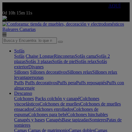
🔵Cambia tu electro con
-10% EXTRA
de descuento ☑️
AQUÍ
0d
10h
15m
11s
Baleares
Canarias
Sofás
Sofás
Chaise Longue
Rinconeras
Sofás cama
Sofás 2
plazas
Sofás 3 plazas
Sofás de piel
Sofás relax
Sofás
exterior
Divanes
Sillones
Sillones decorativos
Sillones relax
Sillones relax
levantapersonas
Puffs
Puffs decorativos
Puffs pera
Puffs reposapiés
Puffs con
almacenaje
Descanso
Colchones
Packs colchón y canapé
Colchones
viscoelásticos
Colchones de muelles
Colchones de muelles
ensacados
Colchones enrollados
Colchones de
espuma
Colchones para bebé
Colchones hinchables
Canapés y bases
Canapés
Base tapizadas
Somieres
Patas de
somieres
Camas
Camas de matrimonio
Camas dobles
Camas