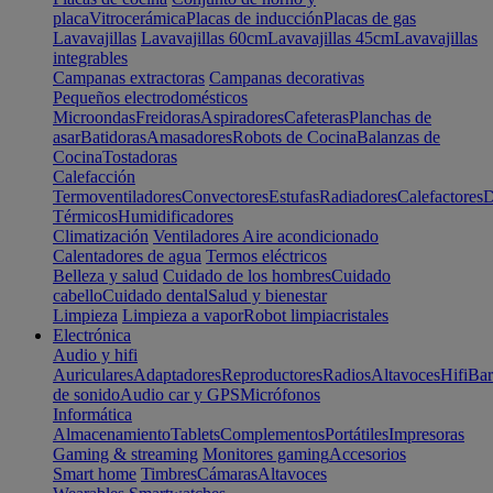
placa
Vitrocerámica
Placas de inducción
Placas de gas
Lavavajillas
Lavavajillas 60cm
Lavavajillas 45cm
Lavavajillas
integrables
Campanas extractoras
Campanas decorativas
Pequeños electrodomésticos
Microondas
Freidoras
Aspiradores
Cafeteras
Planchas de
asar
Batidoras
Amasadores
Robots de Cocina
Balanzas de
Cocina
Tostadoras
Calefacción
Termoventiladores
Convectores
Estufas
Radiadores
Calefactores
D
Térmicos
Humidificadores
Climatización
Ventiladores
Aire acondicionado
Calentadores de agua
Termos eléctricos
Belleza y salud
Cuidado de los hombres
Cuidado
cabello
Cuidado dental
Salud y bienestar
Limpieza
Limpieza a vapor
Robot limpiacristales
Electrónica
Audio y hifi
Auriculares
Adaptadores
Reproductores
Radios
Altavoces
Hifi
Bar
de sonido
Audio car y GPS
Micrófonos
Informática
Almacenamiento
Tablets
Complementos
Portátiles
Impresoras
Gaming & streaming
Monitores gaming
Accesorios
Smart home
Timbres
Cámaras
Altavoces