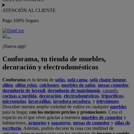
ATENCIÓN AL CLIENTE
Pago 100% Seguro
¡Nueva app!
Conforama, tu tienda de muebles,
decoración y electrodomésticos
Conforama
es tu tienda de
sofás
,
sofá cama
,
sofá chaise longue
,
sillón
,
sillón relax
,
colchones
,
muebles de salón
,
mesas comedor
,
dormitorio de juvenil
,
dormitorio de matrimonio
,
canapés
,
cocinas a medida
,
decoración
,
electrodomésticos
,
frigoríficos
,
microondas
,
lavavajillas
,
lavadora secadora
, y
televisiones
.
Descubre nuestra amplia variedad de estilos en cualquier
muebles
para tu hogar,
con los mejores precios y promociones
. Crea el
espacio en el que vives gracias a nuestros
muebles de comedor
y
habitaciones,
armarios
y
zapateros
,
mesas de comedor
y
sillas de
escritorio
. Además, podrás decorar tu casa con multitud de
artículos, tener el mejor ocio con los productos de
imagen y sonido