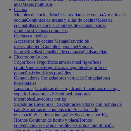
altas
Mesas multiusos
Cocina
Muebles de cocina
Muebles auxiliares de cocina
Armarios de
cocina
Conjuntos de mesas y sillas de cocina
Mesas de
cocina
Sillas de cocina
Taburetes de cocina
Cocinas
modulares
Cocinas completas
Cocinas a medida
Accesorios de cocina
Menaje
Servicio de
mesa
Cubertería
Cuchillos para chef
Vinos y
licores
Botellas
Utensilios de cocina
Vajilla
Bandejas
Electrodomésticos
Frigoríficos
Frigoríficos americanos
Frigoríficos
combi
Vinotecas
Frigoríficos integrables
Frigoríficos
pequeños
Frigoríficos portátiles
Congeladores
Congeladores verticales
Congeladores
horizontales
Lavadoras
Lavadoras de carga frontal
Lavadoras de carga
superior
Lavadoras - Secadoras
Lavadoras
integrables
Lavadoras por kg
Secadoras
Lavadoras - Secadoras
Secadoras con bomba de
calor
Secadoras de condensación
Secadoras de
evacuación
Secadoras integrables
Secadoras por Kg
Hornos
Conjunto de horno y placa
Hornos
convencionales
Hornos pirolíticos
Hornos multifunción
Placas de cocina
Conjunto de horno y