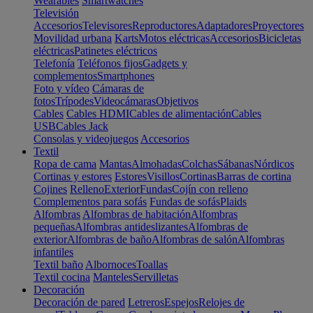
Wearables
Smartwatches
Televisión
Accesorios
Televisores
Reproductores
Adaptadores
Proyectores
Movilidad urbana
Karts
Motos eléctricas
Accesorios
Bicicletas
eléctricas
Patinetes eléctricos
Telefonía
Teléfonos fijos
Gadgets y
complementos
Smartphones
Foto y vídeo
Cámaras de
fotos
Trípodes
Videocámaras
Objetivos
Cables
Cables HDMI
Cables de alimentación
Cables
USB
Cables Jack
Consolas y videojuegos
Accesorios
Textil
Ropa de cama
Mantas
Almohadas
Colchas
Sábanas
Nórdicos
Cortinas y estores
Estores
Visillos
Cortinas
Barras de cortina
Cojines
Relleno
Exterior
Fundas
Cojín con relleno
Complementos para sofás
Fundas de sofás
Plaids
Alfombras
Alfombras de habitación
Alfombras
pequeñas
Alfombras antideslizantes
Alfombras de
exterior
Alfombras de baño
Alfombras de salón
Alfombras
infantiles
Textil baño
Albornoces
Toallas
Textil cocina
Manteles
Servilletas
Decoración
Decoración de pared
Letreros
Espejos
Relojes de