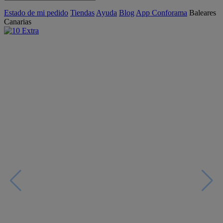
Estado de mi pedido
Tiendas
Ayuda
Blog
App Conforama
Baleares
Canarias