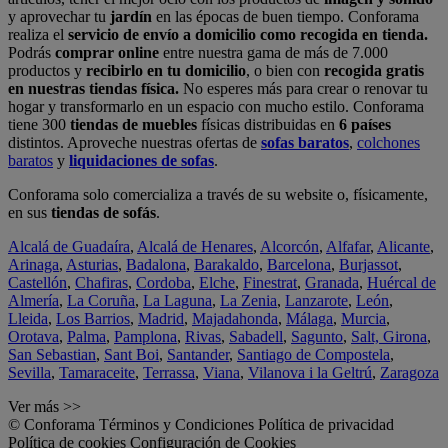
y aprovechar tu
jardín
en las épocas de buen tiempo. Conforama
realiza el
servicio de envío a domicilio como recogida en tienda.
Podrás
comprar online
entre nuestra gama de más de 7.000
productos y
recibirlo en tu domicilio
, o bien con
recogida gratis
en nuestras tiendas física.
No esperes más para crear o renovar tu
hogar y transformarlo en un espacio con mucho estilo. Conforama
tiene 300
tiendas de muebles
físicas distribuidas en
6 países
distintos. Aproveche nuestras ofertas de
sofas baratos
,
colchones
baratos
y
liquidaciones de sofas
.
Conforama solo comercializa a través de su website o, físicamente,
en sus
tiendas de sofás
.
Alcalá de Guadaíra
,
Alcalá de Henares
,
Alcorcón
,
Alfafar
,
Alicante
,
Arinaga
,
Asturias
,
Badalona
,
Barakaldo
,
Barcelona
,
Burjassot
,
Castellón
,
Chafiras
,
Cordoba
,
Elche
,
Finestrat
,
Granada
,
Huércal de
Almería
,
La Coruña
,
La Laguna
,
La Zenia
,
Lanzarote
,
León
,
Lleida
,
Los Barrios
,
Madrid
,
Majadahonda
,
Málaga
,
Murcia
,
Orotava
,
Palma
,
Pamplona
,
Rivas
,
Sabadell
,
Sagunto
,
Salt, Girona
,
San Sebastian
,
Sant Boi
,
Santander
,
Santiago de Compostela
,
Sevilla
,
Tamaraceite
,
Terrassa
,
Viana
,
Vilanova i la Geltrú
,
Zaragoza
Ver más >>
© Conforama
Términos y Condiciones
Política de privacidad
Política de cookies
Configuración de Cookies