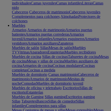
individuales
Camas juveniles
Camas infantiles
Literas
Camas
nido
Cabeceros
Cabeceros de matrimonio
Cabeceros juveniles
Complementos para colchones
Almohadas
Protectores de
colchones
Muebles
Armarios
Armarios de matrimonio
Armarios puertas
batientes
Armarios puertas correderas
Armarios
juvenil
Armarios infantiles
Armarios esquineros
Armarios
vestidores
Armarios auxiliares
Zapateros
Muebles de salón
Sillas
Mesas de salón
Muebles
TV
Vitrinas
Aparadores
Estanterias
Muebles recibidores
Muebles de cocina
Sillas de cocinas
Taburetes de cocina
Mesas
de cocina
Mesas y sillas de cocina
Muebles auxiliares de
cocina
Armarios de cocina
Cocinas modulares
Cocinas
completas
Cocinas a medida
Muebles de dormitorio
Camas matrimonio
Cabeceros de
matrimonio
Armarios de matrimonio
Mesitas de
noche
Comodas
Muebles de dormitorio juvenil
Muebles de oficina y teletrabajo
Escritorios
Sillas de
escritorio
Estanterías
Muebles de Gaming
Sillas gaming
Escritorios gaming
Sillas
Taburetes
Bancos
Sillas de comedor
Sillas
infantiles
Complementos para sillas
Mesas
Conjuntos de mesas y sillas
Mesas extensibles
Mesas