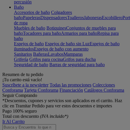
percusión
Baño
Accesorios de baño
Colgadores
baño
Papeleras
Dispensadores
Toalleros
Jaboneras
Escobillero
Port
de ropa
Muebles de baño
Botiquines
Conjuntos de muebles para
baño
Tocadores para baño
Armarios para baño
Repisa para
baño
Espejos de baño
Espejos de baño sin Luz
Espejos de baño
iluminados
Espejos de baño con aumento
Sanitarios
Bañeras
Lavabos
Mamparas
Grifería
Grifos para cocina
Grifos para ducha
Seguridad de baño
Barras de seguridad para baño
Resumen de tu pedido
¡Tu carrito está vacío!
Suscríbete a la newsletter
Todas las promociones
Colecciones
Conforama
Tarjeta Conforama
Financiación
Catálogos Conforama
Seguir Comprando
*Descuentos, cupones y servicios son aplicados en el carrito. Haz
clic en Tramitar Pedido para ver estos descuentos e importes
Pago 100% seguro
Total con descuento
(IVA incluido*)
Ir Al Carrito