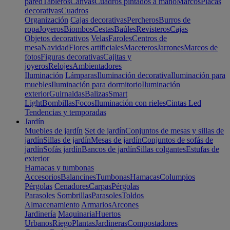
pared
Tableros
Canvas
Cuadros pintados a mano
Marcos
Placas
decorativas
Cuadros
Organización
Cajas decorativas
Percheros
Burros de
ropa
Joyeros
Biombos
Cestas
Baúles
Revisteros
Cajas
Objetos decorativos
Velas
Faroles
Centros de
mesa
Navidad
Flores artificiales
Maceteros
Jarrones
Marcos de
fotos
Figuras decorativas
Cajitas y
joyeros
Relojes
Ambientadores
Iluminación
Lámparas
Iluminación decorativa
Iluminación para
muebles
Iluminación para dormitorio
Iluminación
exterior
Guirnaldas
Balizas
Smart
Light
Bombillas
Focos
Iluminación con rieles
Cintas Led
Tendencias y temporadas
Jardín
Muebles de jardín
Set de jardín
Conjuntos de mesas y sillas de
jardín
Sillas de jardín
Mesas de jardín
Conjuntos de sofás de
jardín
Sofás jardín
Bancos de jardín
Sillas colgantes
Estufas de
exterior
Hamacas y tumbonas
Accesorios
Balancines
Tumbonas
Hamacas
Columpios
Pérgolas
Cenadores
Carpas
Pérgolas
Parasoles
Sombrillas
Parasoles
Toldos
Almacenamiento
Armarios
Arcones
Jardinería
Maquinaria
Huertos
Urbanos
Riego
Plantas
Jardineras
Compostadores