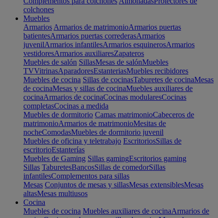
Complementos para colchones
Almohadas
Protectores de
colchones
Muebles
Armarios
Armarios de matrimonio
Armarios puertas
batientes
Armarios puertas correderas
Armarios
juvenil
Armarios infantiles
Armarios esquineros
Armarios
vestidores
Armarios auxiliares
Zapateros
Muebles de salón
Sillas
Mesas de salón
Muebles
TV
Vitrinas
Aparadores
Estanterias
Muebles recibidores
Muebles de cocina
Sillas de cocinas
Taburetes de cocina
Mesas
de cocina
Mesas y sillas de cocina
Muebles auxiliares de
cocina
Armarios de cocina
Cocinas modulares
Cocinas
completas
Cocinas a medida
Muebles de dormitorio
Camas matrimonio
Cabeceros de
matrimonio
Armarios de matrimonio
Mesitas de
noche
Comodas
Muebles de dormitorio juvenil
Muebles de oficina y teletrabajo
Escritorios
Sillas de
escritorio
Estanterías
Muebles de Gaming
Sillas gaming
Escritorios gaming
Sillas
Taburetes
Bancos
Sillas de comedor
Sillas
infantiles
Complementos para sillas
Mesas
Conjuntos de mesas y sillas
Mesas extensibles
Mesas
altas
Mesas multiusos
Cocina
Muebles de cocina
Muebles auxiliares de cocina
Armarios de