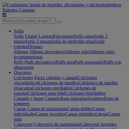
Baleares
Canarias
Sofás
Sofás
Chaise Longue
Rinconeras
Sofás cama
Sofás 2
plazas
Sofás 3 plazas
Sofás de piel
Sofás relax
Sofás
exterior
Divanes
Sillones
Sillones decorativos
Sillones relax
Sillones relax
levantapersonas
Puffs
Puffs decorativos
Puffs pera
Puffs reposapiés
Puffs con
almacenaje
Descanso
Colchones
Packs colchón y canapé
Colchones
viscoelásticos
Colchones de muelles
Colchones de muelles
ensacados
Colchones enrollados
Colchones de
espuma
Colchones para bebé
Colchones hinchables
Canapés y bases
Canapés
Base tapizadas
Somieres
Patas de
somieres
Camas
Camas de matrimonio
Camas dobles
Camas
individuales
Camas juveniles
Camas infantiles
Literas
Camas
nido
Cabeceros
Cabeceros de matrimonio
Cabeceros juveniles