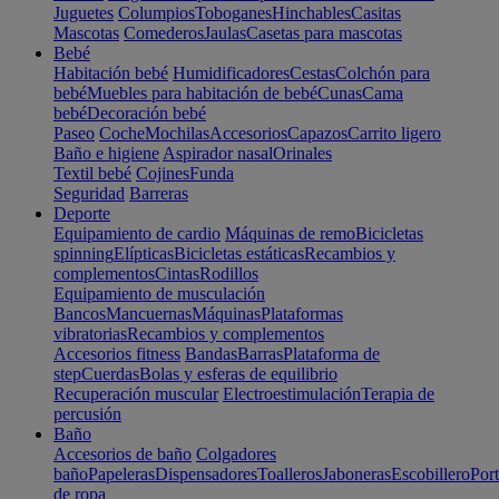
Juguetes
Columpios
Toboganes
Hinchables
Casitas
Mascotas
Comederos
Jaulas
Casetas para mascotas
Bebé
Habitación bebé
Humidificadores
Cestas
Colchón para
bebé
Muebles para habitación de bebé
Cunas
Cama
bebé
Decoración bebé
Paseo
Coche
Mochilas
Accesorios
Capazos
Carrito ligero
Baño e higiene
Aspirador nasal
Orinales
Textil bebé
Cojines
Funda
Seguridad
Barreras
Deporte
Equipamiento de cardio
Máquinas de remo
Bicicletas
spinning
Elípticas
Bicicletas estáticas
Recambios y
complementos
Cintas
Rodillos
Equipamiento de musculación
Bancos
Mancuernas
Máquinas
Plataformas
vibratorias
Recambios y complementos
Accesorios fitness
Bandas
Barras
Plataforma de
step
Cuerdas
Bolas y esferas de equilibrio
Recuperación muscular
Electroestimulación
Terapia de
percusión
Baño
Accesorios de baño
Colgadores
baño
Papeleras
Dispensadores
Toalleros
Jaboneras
Escobillero
Port
de ropa