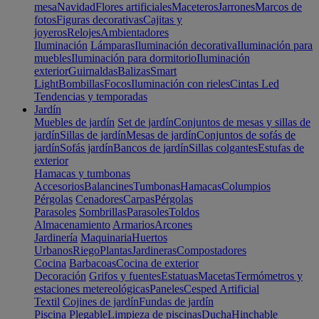
mesa
Navidad
Flores artificiales
Maceteros
Jarrones
Marcos de
fotos
Figuras decorativas
Cajitas y
joyeros
Relojes
Ambientadores
Iluminación
Lámparas
Iluminación decorativa
Iluminación para
muebles
Iluminación para dormitorio
Iluminación
exterior
Guirnaldas
Balizas
Smart
Light
Bombillas
Focos
Iluminación con rieles
Cintas Led
Tendencias y temporadas
Jardín
Muebles de jardín
Set de jardín
Conjuntos de mesas y sillas de
jardín
Sillas de jardín
Mesas de jardín
Conjuntos de sofás de
jardín
Sofás jardín
Bancos de jardín
Sillas colgantes
Estufas de
exterior
Hamacas y tumbonas
Accesorios
Balancines
Tumbonas
Hamacas
Columpios
Pérgolas
Cenadores
Carpas
Pérgolas
Parasoles
Sombrillas
Parasoles
Toldos
Almacenamiento
Armarios
Arcones
Jardinería
Maquinaria
Huertos
Urbanos
Riego
Plantas
Jardineras
Compostadores
Cocina
Barbacoas
Cocina de exterior
Decoración
Grifos y fuentes
Estatuas
Macetas
Termómetros y
estaciones metereológicas
Paneles
Cesped Artificial
Textil
Cojines de jardín
Fundas de jardín
Piscina
Plegable
Limpieza de piscinas
Ducha
Hinchable