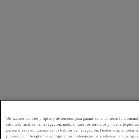
Utilizamos cookies propias y de terceros para garantizar el correcto funcionami
sitio web, analizar la navegación, mejorar nuestros servicios y mostrarte public
personalizada en función de tus hábitos de navegación. Puedes aceptar todas la
pulsando en “Aceptar”, o configurar tus preferencias para seleccionar qué tipos