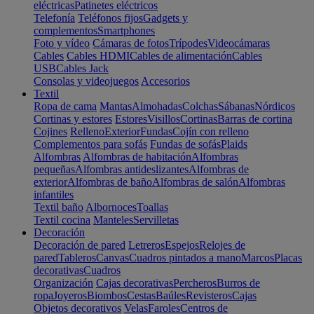
eléctricas
Patinetes eléctricos
Telefonía
Teléfonos fijos
Gadgets y
complementos
Smartphones
Foto y vídeo
Cámaras de fotos
Trípodes
Videocámaras
Cables
Cables HDMI
Cables de alimentación
Cables
USB
Cables Jack
Consolas y videojuegos
Accesorios
Textil
Ropa de cama
Mantas
Almohadas
Colchas
Sábanas
Nórdicos
Cortinas y estores
Estores
Visillos
Cortinas
Barras de cortina
Cojines
Relleno
Exterior
Fundas
Cojín con relleno
Complementos para sofás
Fundas de sofás
Plaids
Alfombras
Alfombras de habitación
Alfombras
pequeñas
Alfombras antideslizantes
Alfombras de
exterior
Alfombras de baño
Alfombras de salón
Alfombras
infantiles
Textil baño
Albornoces
Toallas
Textil cocina
Manteles
Servilletas
Decoración
Decoración de pared
Letreros
Espejos
Relojes de
pared
Tableros
Canvas
Cuadros pintados a mano
Marcos
Placas
decorativas
Cuadros
Organización
Cajas decorativas
Percheros
Burros de
ropa
Joyeros
Biombos
Cestas
Baúles
Revisteros
Cajas
Objetos decorativos
Velas
Faroles
Centros de