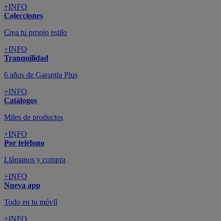
+INFO
Colecciones
Crea tu propio estilo
+INFO
Tranquilidad
6 años de Garantía Plus
+INFO
Catálogos
Miles de productos
+INFO
Por teléfono
Llámanos y compra
+INFO
Nueva app
Todo en tu móvil
+INFO