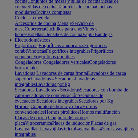
cocina
Conjuntos de mesas y sillas de cocina
Mesas de
cocina
Sillas de cocina
Taburetes de cocina
Cocinas
modulares
Cocinas completas
Cocinas a medida
Accesorios de cocina
Menaje
Servicio de
mesa
Cubertería
Cuchillos para chef
Vinos y
licores
Botellas
Utensilios de cocina
Vajilla
Bandejas
Electrodomésticos
Frigoríficos
Frigoríficos americanos
Frigoríficos
combi
Vinotecas
Frigoríficos integrables
Frigoríficos
pequeños
Frigoríficos portátiles
Congeladores
Congeladores verticales
Congeladores
horizontales
Lavadoras
Lavadoras de carga frontal
Lavadoras de carga
superior
Lavadoras - Secadoras
Lavadoras
integrables
Lavadoras por kg
Secadoras
Lavadoras - Secadoras
Secadoras con bomba de
calor
Secadoras de condensación
Secadoras de
evacuación
Secadoras integrables
Secadoras por Kg
Hornos
Conjunto de horno y placa
Hornos
convencionales
Hornos pirolíticos
Hornos multifunción
Placas de cocina
Conjunto de horno y
placa
Vitrocerámica
Placas de inducción
Placas de gas
Lavavajillas
Lavavajillas 60cm
Lavavajillas 45cm
Lavavajillas
integrables