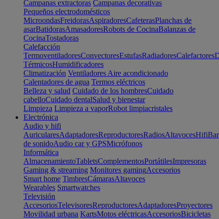
Campanas extractoras
Campanas decorativas
Pequeños electrodomésticos
Microondas
Freidoras
Aspiradores
Cafeteras
Planchas de
asar
Batidoras
Amasadores
Robots de Cocina
Balanzas de
Cocina
Tostadoras
Calefacción
Termoventiladores
Convectores
Estufas
Radiadores
Calefactores
D
Térmicos
Humidificadores
Climatización
Ventiladores
Aire acondicionado
Calentadores de agua
Termos eléctricos
Belleza y salud
Cuidado de los hombres
Cuidado
cabello
Cuidado dental
Salud y bienestar
Limpieza
Limpieza a vapor
Robot limpiacristales
Electrónica
Audio y hifi
Auriculares
Adaptadores
Reproductores
Radios
Altavoces
Hifi
Bar
de sonido
Audio car y GPS
Micrófonos
Informática
Almacenamiento
Tablets
Complementos
Portátiles
Impresoras
Gaming & streaming
Monitores gaming
Accesorios
Smart home
Timbres
Cámaras
Altavoces
Wearables
Smartwatches
Televisión
Accesorios
Televisores
Reproductores
Adaptadores
Proyectores
Movilidad urbana
Karts
Motos eléctricas
Accesorios
Bicicletas