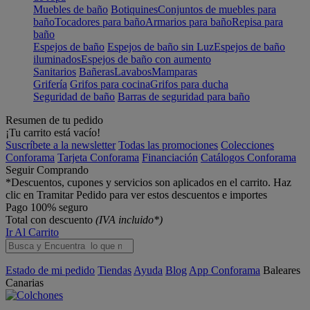
Muebles de baño
Botiquines
Conjuntos de muebles para
baño
Tocadores para baño
Armarios para baño
Repisa para
baño
Espejos de baño
Espejos de baño sin Luz
Espejos de baño
iluminados
Espejos de baño con aumento
Sanitarios
Bañeras
Lavabos
Mamparas
Grifería
Grifos para cocina
Grifos para ducha
Seguridad de baño
Barras de seguridad para baño
Resumen de tu pedido
¡Tu carrito está vacío!
Suscríbete a la newsletter
Todas las promociones
Colecciones
Conforama
Tarjeta Conforama
Financiación
Catálogos Conforama
Seguir Comprando
*Descuentos, cupones y servicios son aplicados en el carrito. Haz
clic en Tramitar Pedido para ver estos descuentos e importes
Pago 100% seguro
Total con descuento
(IVA incluido*)
Ir Al Carrito
Estado de mi pedido
Tiendas
Ayuda
Blog
App Conforama
Baleares
Canarias