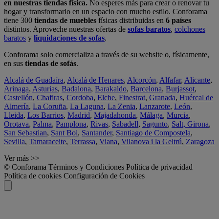
en nuestras tiendas física.
No esperes más para crear o renovar tu
hogar y transformarlo en un espacio con mucho estilo. Conforama
tiene 300
tiendas de muebles
físicas distribuidas en
6 países
distintos. Aproveche nuestras ofertas de
sofas baratos
,
colchones
baratos
y
liquidaciones de sofas
.
Conforama solo comercializa a través de su website o, físicamente,
en sus
tiendas de sofás
.
Alcalá de Guadaíra
,
Alcalá de Henares
,
Alcorcón
,
Alfafar
,
Alicante
,
Arinaga
,
Asturias
,
Badalona
,
Barakaldo
,
Barcelona
,
Burjassot
,
Castellón
,
Chafiras
,
Cordoba
,
Elche
,
Finestrat
,
Granada
,
Huércal de
Almería
,
La Coruña
,
La Laguna
,
La Zenia
,
Lanzarote
,
León
,
Lleida
,
Los Barrios
,
Madrid
,
Majadahonda
,
Málaga
,
Murcia
,
Orotava
,
Palma
,
Pamplona
,
Rivas
,
Sabadell
,
Sagunto
,
Salt, Girona
,
San Sebastian
,
Sant Boi
,
Santander
,
Santiago de Compostela
,
Sevilla
,
Tamaraceite
,
Terrassa
,
Viana
,
Vilanova i la Geltrú
,
Zaragoza
Ver más >>
© Conforama
Términos y Condiciones
Política de privacidad
Política de cookies
Configuración de Cookies