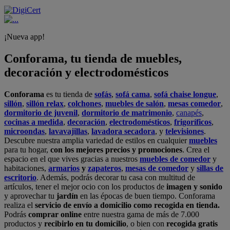
¡Nueva app!
Conforama, tu tienda de muebles,
decoración y electrodomésticos
Conforama
es tu tienda de
sofás
,
sofá cama
,
sofá chaise longue
,
sillón
,
sillón relax
,
colchones
,
muebles de salón
,
mesas comedor
,
dormitorio de juvenil
,
dormitorio de matrimonio
,
canapés
,
cocinas a medida
,
decoración
,
electrodomésticos
,
frigoríficos
,
microondas
,
lavavajillas
,
lavadora secadora
, y
televisiones
.
Descubre nuestra amplia variedad de estilos en cualquier
muebles
para tu hogar,
con los mejores precios y promociones
. Crea el
espacio en el que vives gracias a nuestros
muebles de comedor
y
habitaciones,
armarios
y
zapateros
,
mesas de comedor
y
sillas de
escritorio
. Además, podrás decorar tu casa con multitud de
artículos, tener el mejor ocio con los productos de
imagen y sonido
y aprovechar tu
jardín
en las épocas de buen tiempo. Conforama
realiza el
servicio de envío a domicilio como recogida en tienda.
Podrás
comprar online
entre nuestra gama de más de 7.000
productos y
recibirlo en tu domicilio
, o bien con
recogida gratis