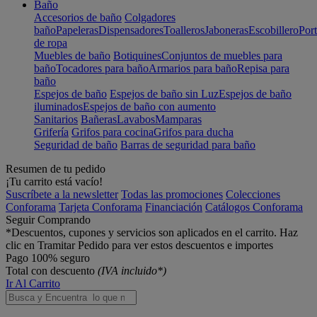
Baño
Accesorios de baño
Colgadores
baño
Papeleras
Dispensadores
Toalleros
Jaboneras
Escobillero
Port
de ropa
Muebles de baño
Botiquines
Conjuntos de muebles para
baño
Tocadores para baño
Armarios para baño
Repisa para
baño
Espejos de baño
Espejos de baño sin Luz
Espejos de baño
iluminados
Espejos de baño con aumento
Sanitarios
Bañeras
Lavabos
Mamparas
Grifería
Grifos para cocina
Grifos para ducha
Seguridad de baño
Barras de seguridad para baño
Resumen de tu pedido
¡Tu carrito está vacío!
Suscríbete a la newsletter
Todas las promociones
Colecciones
Conforama
Tarjeta Conforama
Financiación
Catálogos Conforama
Seguir Comprando
*Descuentos, cupones y servicios son aplicados en el carrito. Haz
clic en Tramitar Pedido para ver estos descuentos e importes
Pago 100% seguro
Total con descuento
(IVA incluido*)
Ir Al Carrito