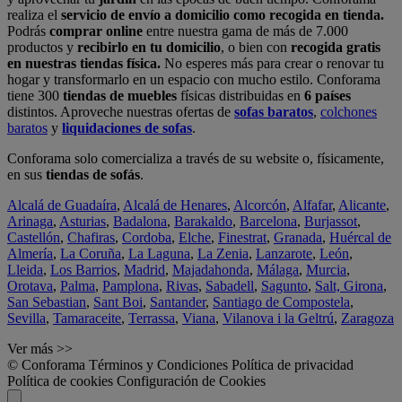
realiza el
servicio de envío a domicilio como recogida en tienda.
Podrás
comprar online
entre nuestra gama de más de 7.000
productos y
recibirlo en tu domicilio
, o bien con
recogida gratis
en nuestras tiendas física.
No esperes más para crear o renovar tu
hogar y transformarlo en un espacio con mucho estilo. Conforama
tiene 300
tiendas de muebles
físicas distribuidas en
6 países
distintos. Aproveche nuestras ofertas de
sofas baratos
,
colchones
baratos
y
liquidaciones de sofas
.
Conforama solo comercializa a través de su website o, físicamente,
en sus
tiendas de sofás
.
Alcalá de Guadaíra
,
Alcalá de Henares
,
Alcorcón
,
Alfafar
,
Alicante
,
Arinaga
,
Asturias
,
Badalona
,
Barakaldo
,
Barcelona
,
Burjassot
,
Castellón
,
Chafiras
,
Cordoba
,
Elche
,
Finestrat
,
Granada
,
Huércal de
Almería
,
La Coruña
,
La Laguna
,
La Zenia
,
Lanzarote
,
León
,
Lleida
,
Los Barrios
,
Madrid
,
Majadahonda
,
Málaga
,
Murcia
,
Orotava
,
Palma
,
Pamplona
,
Rivas
,
Sabadell
,
Sagunto
,
Salt, Girona
,
San Sebastian
,
Sant Boi
,
Santander
,
Santiago de Compostela
,
Sevilla
,
Tamaraceite
,
Terrassa
,
Viana
,
Vilanova i la Geltrú
,
Zaragoza
Ver más >>
© Conforama
Términos y Condiciones
Política de privacidad
Política de cookies
Configuración de Cookies