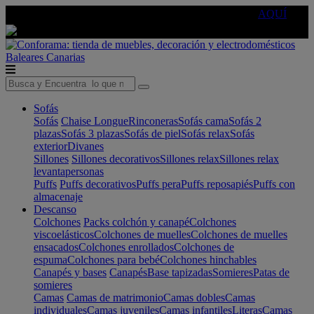
🔵Cambia tu electro con
-10% EXTRA
de descuento ☑️
AQUÍ
Baleares
Canarias
Sofás
Sofás
Chaise Longue
Rinconeras
Sofás cama
Sofás 2
plazas
Sofás 3 plazas
Sofás de piel
Sofás relax
Sofás
exterior
Divanes
Sillones
Sillones decorativos
Sillones relax
Sillones relax
levantapersonas
Puffs
Puffs decorativos
Puffs pera
Puffs reposapiés
Puffs con
almacenaje
Descanso
Colchones
Packs colchón y canapé
Colchones
viscoelásticos
Colchones de muelles
Colchones de muelles
ensacados
Colchones enrollados
Colchones de
espuma
Colchones para bebé
Colchones hinchables
Canapés y bases
Canapés
Base tapizadas
Somieres
Patas de
somieres
Camas
Camas de matrimonio
Camas dobles
Camas
individuales
Camas juveniles
Camas infantiles
Literas
Camas