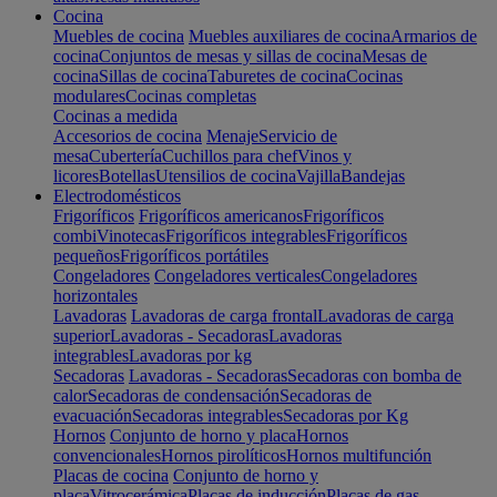
Cocina
Muebles de cocina
Muebles auxiliares de cocina
Armarios de
cocina
Conjuntos de mesas y sillas de cocina
Mesas de
cocina
Sillas de cocina
Taburetes de cocina
Cocinas
modulares
Cocinas completas
Cocinas a medida
Accesorios de cocina
Menaje
Servicio de
mesa
Cubertería
Cuchillos para chef
Vinos y
licores
Botellas
Utensilios de cocina
Vajilla
Bandejas
Electrodomésticos
Frigoríficos
Frigoríficos americanos
Frigoríficos
combi
Vinotecas
Frigoríficos integrables
Frigoríficos
pequeños
Frigoríficos portátiles
Congeladores
Congeladores verticales
Congeladores
horizontales
Lavadoras
Lavadoras de carga frontal
Lavadoras de carga
superior
Lavadoras - Secadoras
Lavadoras
integrables
Lavadoras por kg
Secadoras
Lavadoras - Secadoras
Secadoras con bomba de
calor
Secadoras de condensación
Secadoras de
evacuación
Secadoras integrables
Secadoras por Kg
Hornos
Conjunto de horno y placa
Hornos
convencionales
Hornos pirolíticos
Hornos multifunción
Placas de cocina
Conjunto de horno y
placa
Vitrocerámica
Placas de inducción
Placas de gas