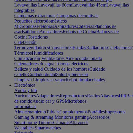
Lavavajillas
Lavavajillas 60cm
Lavavajillas 45cm
Lavavajillas
integrables
Campanas extractoras
Campanas decorativas
Pequeños electrodomésticos
Microondas
Freidoras
Aspiradores
Cafeteras
Planchas de
asar
Batidoras
Amasadores
Robots de Cocina
Balanzas de
Cocina
Tostadoras
Calefacción
Termoventiladores
Convectores
Estufas
Radiadores
Calefactores
D
Térmicos
Humidificadores
Climatización
Ventiladores
Aire acondicionado
Calentadores de agua
Termos eléctricos
Belleza y salud
Cuidado de los hombres
Cuidado
cabello
Cuidado dental
Salud y bienestar
Limpieza
Limpieza a vapor
Robot limpiacristales
Electrónica
Audio y hifi
Auriculares
Adaptadores
Reproductores
Radios
Altavoces
Hifi
Bar
de sonido
Audio car y GPS
Micrófonos
Informática
Almacenamiento
Tablets
Complementos
Portátiles
Impresoras
Gaming & streaming
Monitores gaming
Accesorios
Smart home
Timbres
Cámaras
Altavoces
Wearables
Smartwatches