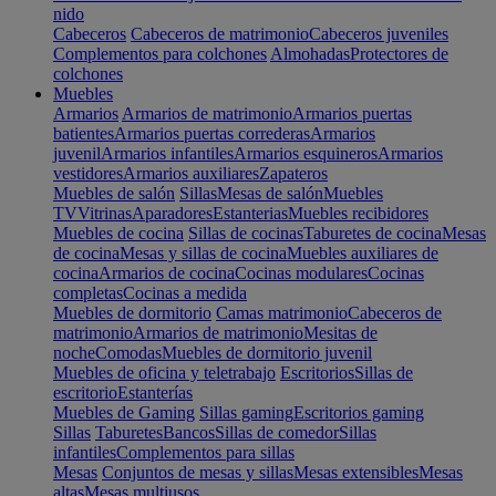
nido
Cabeceros
Cabeceros de matrimonio
Cabeceros juveniles
Complementos para colchones
Almohadas
Protectores de
colchones
Muebles
Armarios
Armarios de matrimonio
Armarios puertas
batientes
Armarios puertas correderas
Armarios
juvenil
Armarios infantiles
Armarios esquineros
Armarios
vestidores
Armarios auxiliares
Zapateros
Muebles de salón
Sillas
Mesas de salón
Muebles
TV
Vitrinas
Aparadores
Estanterias
Muebles recibidores
Muebles de cocina
Sillas de cocinas
Taburetes de cocina
Mesas
de cocina
Mesas y sillas de cocina
Muebles auxiliares de
cocina
Armarios de cocina
Cocinas modulares
Cocinas
completas
Cocinas a medida
Muebles de dormitorio
Camas matrimonio
Cabeceros de
matrimonio
Armarios de matrimonio
Mesitas de
noche
Comodas
Muebles de dormitorio juvenil
Muebles de oficina y teletrabajo
Escritorios
Sillas de
escritorio
Estanterías
Muebles de Gaming
Sillas gaming
Escritorios gaming
Sillas
Taburetes
Bancos
Sillas de comedor
Sillas
infantiles
Complementos para sillas
Mesas
Conjuntos de mesas y sillas
Mesas extensibles
Mesas
altas
Mesas multiusos