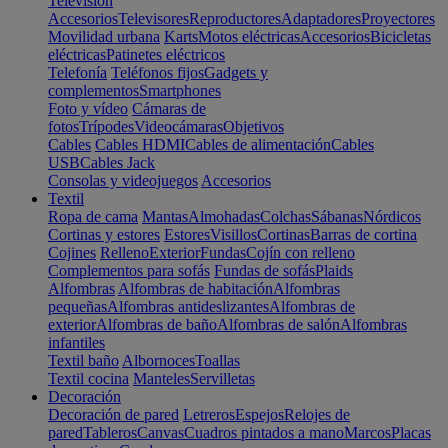
Televisión
Accesorios
Televisores
Reproductores
Adaptadores
Proyectores
Movilidad urbana
Karts
Motos eléctricas
Accesorios
Bicicletas
eléctricas
Patinetes eléctricos
Telefonía
Teléfonos fijos
Gadgets y
complementos
Smartphones
Foto y vídeo
Cámaras de
fotos
Trípodes
Videocámaras
Objetivos
Cables
Cables HDMI
Cables de alimentación
Cables
USB
Cables Jack
Consolas y videojuegos
Accesorios
Textil
Ropa de cama
Mantas
Almohadas
Colchas
Sábanas
Nórdicos
Cortinas y estores
Estores
Visillos
Cortinas
Barras de cortina
Cojines
Relleno
Exterior
Fundas
Cojín con relleno
Complementos para sofás
Fundas de sofás
Plaids
Alfombras
Alfombras de habitación
Alfombras
pequeñas
Alfombras antideslizantes
Alfombras de
exterior
Alfombras de baño
Alfombras de salón
Alfombras
infantiles
Textil baño
Albornoces
Toallas
Textil cocina
Manteles
Servilletas
Decoración
Decoración de pared
Letreros
Espejos
Relojes de
pared
Tableros
Canvas
Cuadros pintados a mano
Marcos
Placas