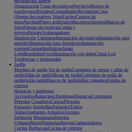
decorativas
Cuadros
Organización
Cajas decorativas
Percheros
Burros de
ropa
Joyeros
Biombos
Cestas
Baúles
Revisteros
Cajas
Objetos decorativos
Velas
Faroles
Centros de
mesa
Navidad
Flores artificiales
Maceteros
Jarrones
Marcos de
fotos
Figuras decorativas
Cajitas y
joyeros
Relojes
Ambientadores
Iluminación
Lámparas
Iluminación decorativa
Iluminación para
muebles
Iluminación para dormitorio
Iluminación
exterior
Guirnaldas
Balizas
Smart
Light
Bombillas
Focos
Iluminación con rieles
Cintas Led
Tendencias y temporadas
Jardín
Muebles de jardín
Set de jardín
Conjuntos de mesas y sillas de
jardín
Sillas de jardín
Mesas de jardín
Conjuntos de sofás de
jardín
Sofás jardín
Bancos de jardín
Sillas colgantes
Estufas de
exterior
Hamacas y tumbonas
Accesorios
Balancines
Tumbonas
Hamacas
Columpios
Pérgolas
Cenadores
Carpas
Pérgolas
Parasoles
Sombrillas
Parasoles
Toldos
Almacenamiento
Armarios
Arcones
Jardinería
Maquinaria
Huertos
Urbanos
Riego
Plantas
Jardineras
Compostadores
Cocina
Barbacoas
Cocina de exterior