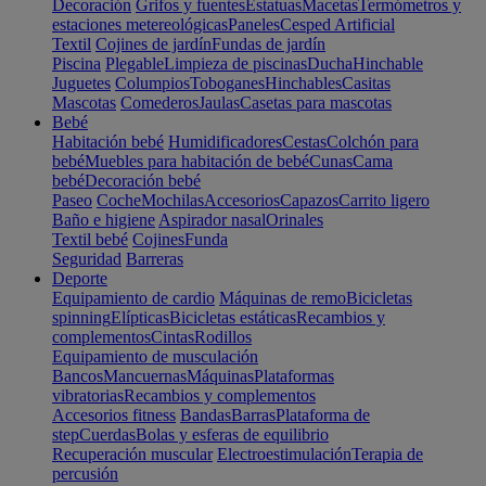
Decoración
Grifos y fuentes
Estatuas
Macetas
Termómetros y
estaciones metereológicas
Paneles
Cesped Artificial
Textil
Cojines de jardín
Fundas de jardín
Piscina
Plegable
Limpieza de piscinas
Ducha
Hinchable
Juguetes
Columpios
Toboganes
Hinchables
Casitas
Mascotas
Comederos
Jaulas
Casetas para mascotas
Bebé
Habitación bebé
Humidificadores
Cestas
Colchón para
bebé
Muebles para habitación de bebé
Cunas
Cama
bebé
Decoración bebé
Paseo
Coche
Mochilas
Accesorios
Capazos
Carrito ligero
Baño e higiene
Aspirador nasal
Orinales
Textil bebé
Cojines
Funda
Seguridad
Barreras
Deporte
Equipamiento de cardio
Máquinas de remo
Bicicletas
spinning
Elípticas
Bicicletas estáticas
Recambios y
complementos
Cintas
Rodillos
Equipamiento de musculación
Bancos
Mancuernas
Máquinas
Plataformas
vibratorias
Recambios y complementos
Accesorios fitness
Bandas
Barras
Plataforma de
step
Cuerdas
Bolas y esferas de equilibrio
Recuperación muscular
Electroestimulación
Terapia de
percusión