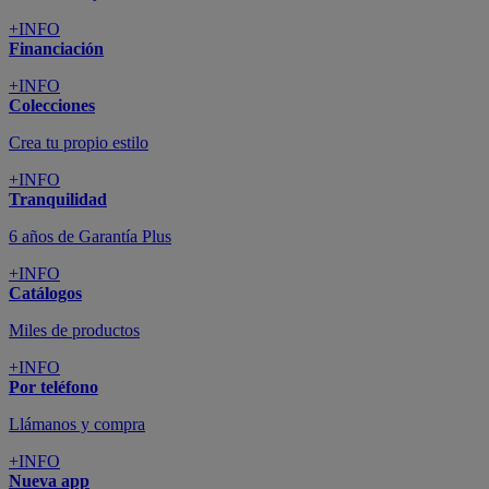
+INFO
Financiación
+INFO
Colecciones
Crea tu propio estilo
+INFO
Tranquilidad
6 años de Garantía Plus
+INFO
Catálogos
Miles de productos
+INFO
Por teléfono
Llámanos y compra
+INFO
Nueva app