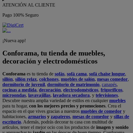
ATENCIÓN AL CLIENTE
Pago 100% Seguro
¡Nueva app!
Conforama, tu tienda de muebles,
decoración y electrodomésticos
Conforama
es tu tienda de
sofás
,
sofá cama
,
sofá chaise longue
,
sillón
,
sillón relax
,
colchones
,
muebles de salón
,
mesas comedor
,
dormitorio de juvenil
,
dormitorio de matrimonio
,
canapés
,
cocinas a medida
,
decoración
,
electrodomésticos
,
frigoríficos
,
microondas
,
lavavajillas
,
lavadora secadora
, y
televisiones
.
Descubre nuestra amplia variedad de estilos en cualquier
muebles
para tu hogar,
con los mejores precios y promociones
. Crea el
espacio en el que vives gracias a nuestros
muebles de comedor
y
habitaciones,
armarios
y
zapateros
,
mesas de comedor
y
sillas de
escritorio
. Además, podrás decorar tu casa con multitud de
artículos, tener el mejor ocio con los productos de
imagen y sonido
y aprovechar tu
jardín
en las épocas de buen tiempo. Conforama