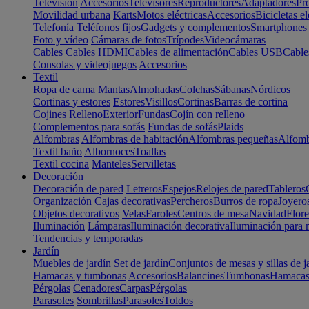
Televisión
Accesorios
Televisores
Reproductores
Adaptadores
Pr
Movilidad urbana
Karts
Motos eléctricas
Accesorios
Bicicletas el
Telefonía
Teléfonos fijos
Gadgets y complementos
Smartphones
Foto y vídeo
Cámaras de fotos
Trípodes
Videocámaras
Cables
Cables HDMI
Cables de alimentación
Cables USB
Cable
Consolas y videojuegos
Accesorios
Textil
Ropa de cama
Mantas
Almohadas
Colchas
Sábanas
Nórdicos
Cortinas y estores
Estores
Visillos
Cortinas
Barras de cortina
Cojines
Relleno
Exterior
Fundas
Cojín con relleno
Complementos para sofás
Fundas de sofás
Plaids
Alfombras
Alfombras de habitación
Alfombras pequeñas
Alfomb
Textil baño
Albornoces
Toallas
Textil cocina
Manteles
Servilletas
Decoración
Decoración de pared
Letreros
Espejos
Relojes de pared
Tableros
Organización
Cajas decorativas
Percheros
Burros de ropa
Joyero
Objetos decorativos
Velas
Faroles
Centros de mesa
Navidad
Flore
Iluminación
Lámparas
Iluminación decorativa
Iluminación para 
Tendencias y temporadas
Jardín
Muebles de jardín
Set de jardín
Conjuntos de mesas y sillas de j
Hamacas y tumbonas
Accesorios
Balancines
Tumbonas
Hamaca
Pérgolas
Cenadores
Carpas
Pérgolas
Parasoles
Sombrillas
Parasoles
Toldos