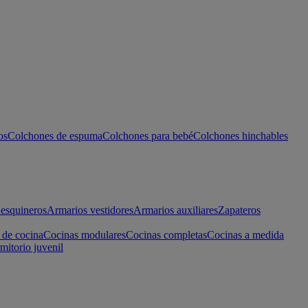
os
Colchones de espuma
Colchones para bebé
Colchones hinchables
esquineros
Armarios vestidores
Armarios auxiliares
Zapateros
 de cocina
Cocinas modulares
Cocinas completas
Cocinas a medida
mitorio juvenil