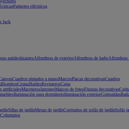
oyectores
éctricas
Patinetes eléctricos
s Jack
ras antideslizantes
Alfombras de exterior
Alfombras de baño
Alfombras 
Canvas
Cuadros pintados a mano
Marcos
Placas decorativas
Cuadros
s
Biombos
Cestas
Baúles
Revisteros
Cajas
s artificiales
Maceteros
Jarrones
Marcos de fotos
Figuras decorativas
Cajit
muebles
Iluminación para dormitorio
Iluminación exterior
Guirnaldas
Bali
ardín
Sillas de jardín
Mesas de jardín
Conjuntos de sofás de jardín
Sofás j
s
Columpios