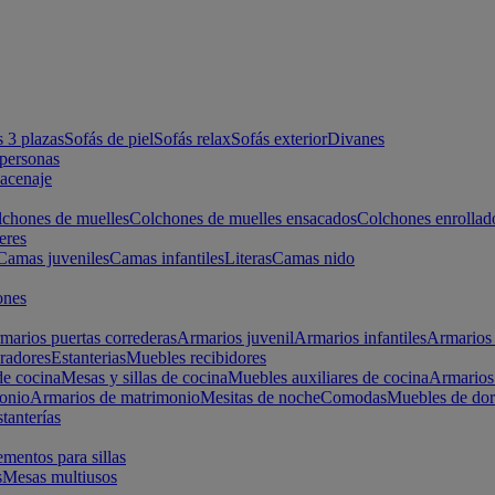
s 3 plazas
Sofás de piel
Sofás relax
Sofás exterior
Divanes
apersonas
macenaje
chones de muelles
Colchones de muelles ensacados
Colchones enrollad
eres
Camas juveniles
Camas infantiles
Literas
Camas nido
ones
marios puertas correderas
Armarios juvenil
Armarios infantiles
Armarios 
radores
Estanterias
Muebles recibidores
e cocina
Mesas y sillas de cocina
Muebles auxiliares de cocina
Armarios
onio
Armarios de matrimonio
Mesitas de noche
Comodas
Muebles de dor
tanterías
entos para sillas
s
Mesas multiusos