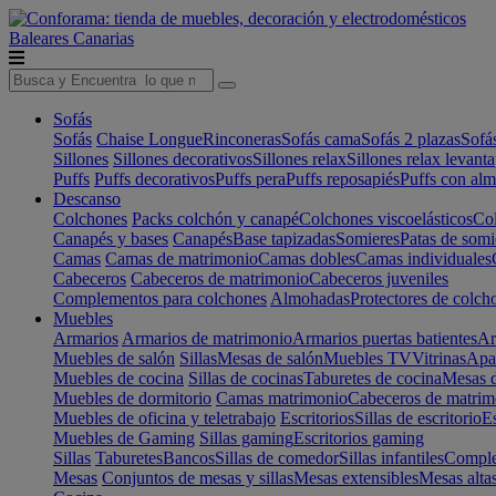
Baleares
Canarias
Sofás
Sofás
Chaise Longue
Rinconeras
Sofás cama
Sofás 2 plazas
Sofá
Sillones
Sillones decorativos
Sillones relax
Sillones relax levant
Puffs
Puffs decorativos
Puffs pera
Puffs reposapiés
Puffs con al
Descanso
Colchones
Packs colchón y canapé
Colchones viscoelásticos
Col
Canapés y bases
Canapés
Base tapizadas
Somieres
Patas de somi
Camas
Camas de matrimonio
Camas dobles
Camas individuales
Cabeceros
Cabeceros de matrimonio
Cabeceros juveniles
Complementos para colchones
Almohadas
Protectores de colch
Muebles
Armarios
Armarios de matrimonio
Armarios puertas batientes
Ar
Muebles de salón
Sillas
Mesas de salón
Muebles TV
Vitrinas
Apa
Muebles de cocina
Sillas de cocinas
Taburetes de cocina
Mesas d
Muebles de dormitorio
Camas matrimonio
Cabeceros de matrim
Muebles de oficina y teletrabajo
Escritorios
Sillas de escritorio
Es
Muebles de Gaming
Sillas gaming
Escritorios gaming
Sillas
Taburetes
Bancos
Sillas de comedor
Sillas infantiles
Complem
Mesas
Conjuntos de mesas y sillas
Mesas extensibles
Mesas alta