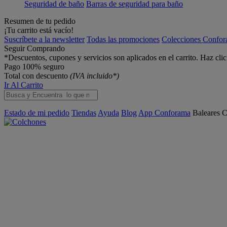
Seguridad de baño
Barras de seguridad para baño
Resumen de tu pedido
¡Tu carrito está vacío!
Suscríbete a la newsletter
Todas las promociones
Colecciones Confo
Seguir Comprando
*Descuentos, cupones y servicios son aplicados en el carrito. Haz cli
Pago 100% seguro
Total con descuento
(IVA incluido*)
Ir Al Carrito
Estado de mi pedido
Tiendas
Ayuda
Blog
App Conforama
Baleares
C