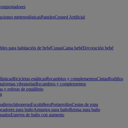
ompostadores
aciones metereológicas
Paneles
Cesped Artificial
les para habitación de bebé
Cunas
Cama bebé
Decoración bebé
lípticas
Bicicletas estáticas
Recambios y complementos
Cintas
Rodillos
taformas vibratorias
Recambios y complementos
s y esferas de equilibrio
ón
alleros
Jaboneras
Escobillero
Portarrollos
Cestas de ropa
cadores para baño
Armarios para baño
Repisa para baño
inados
Espejos de baño con aumento