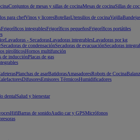
cina
Conjuntos de mesas y sillas de cocina
Mesas de cocina
Sillas de coc
los para chef
Vinos y licores
Botellas
Utensilios de cocina
Vajilla
Bandeja
s
Frigoríficos integrables
Frigoríficos pequeños
Frigoríficos portátiles
es
ior
Lavadoras - Secadoras
Lavadoras integrables
Lavadoras por kg
r
Secadoras de condensación
Secadoras de evacuación
Secadoras integra
s pirolíticos
Hornos multifunción
s de inducción
Placas de gas
ntegrables
afeteras
Planchas de asar
Batidoras
Amasadores
Robots de Cocina
Balanz
alefactores
Difusores
Emisores Térmicos
Humidificadores
o dental
Salud y bienestar
voces
Hifi
Barras de sonido
Audio car y GPS
Micrófonos
presoras