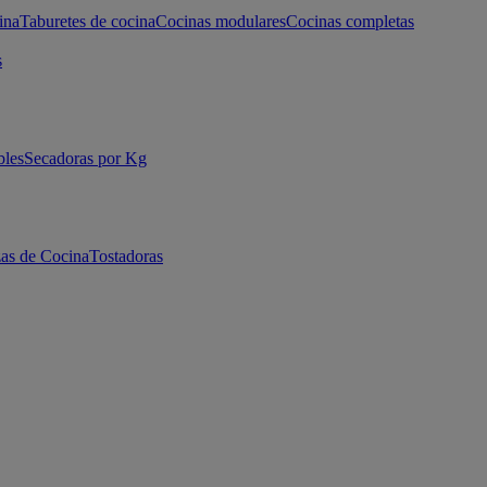
ina
Taburetes de cocina
Cocinas modulares
Cocinas completas
s
bles
Secadoras por Kg
as de Cocina
Tostadoras