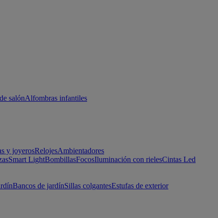
de salón
Alfombras infantiles
as y joyeros
Relojes
Ambientadores
zas
Smart Light
Bombillas
Focos
Iluminación con rieles
Cintas Led
ardín
Bancos de jardín
Sillas colgantes
Estufas de exterior