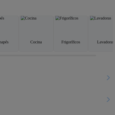
napés
Cocina
Frigoríficos
Lavadoras