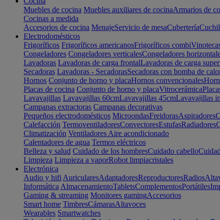
Cocina
Muebles de cocina
Muebles auxiliares de cocina
Armarios de co
Cocinas a medida
Accesorios de cocina
Menaje
Servicio de mesa
Cubertería
Cuchil
Electrodomésticos
Frigoríficos
Frigoríficos americanos
Frigoríficos combi
Vinoteca
Congeladores
Congeladores verticales
Congeladores horizontal
Lavadoras
Lavadoras de carga frontal
Lavadoras de carga super
Secadoras
Lavadoras - Secadoras
Secadoras con bomba de calo
Hornos
Conjunto de horno y placa
Hornos convencionales
Horno
Placas de cocina
Conjunto de horno y placa
Vitrocerámica
Placa
Lavavajillas
Lavavajillas 60cm
Lavavajillas 45cm
Lavavajillas i
Campanas extractoras
Campanas decorativas
Pequeños electrodomésticos
Microondas
Freidoras
Aspiradores
C
Calefacción
Termoventiladores
Convectores
Estufas
Radiadores
C
Climatización
Ventiladores
Aire acondicionado
Calentadores de agua
Termos eléctricos
Belleza y salud
Cuidado de los hombres
Cuidado cabello
Cuidad
Limpieza
Limpieza a vapor
Robot limpiacristales
Electrónica
Audio y hifi
Auriculares
Adaptadores
Reproductores
Radios
Alta
Informática
Almacenamiento
Tablets
Complementos
Portátiles
Im
Gaming & streaming
Monitores gaming
Accesorios
Smart home
Timbres
Cámaras
Altavoces
Wearables
Smartwatches