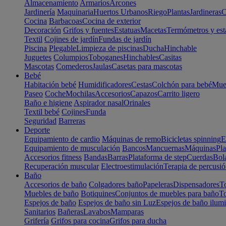
Almacenamiento
Armarios
Arcones
Jardinería
Maquinaria
Huertos Urbanos
Riego
Plantas
Jardineras
C
Cocina
Barbacoas
Cocina de exterior
Decoración
Grifos y fuentes
Estatuas
Macetas
Termómetros y est
Textil
Cojines de jardín
Fundas de jardín
Piscina
Plegable
Limpieza de piscinas
Ducha
Hinchable
Juguetes
Columpios
Toboganes
Hinchables
Casitas
Mascotas
Comederos
Jaulas
Casetas para mascotas
Bebé
Habitación bebé
Humidificadores
Cestas
Colchón para bebé
Mueb
Paseo
Coche
Mochilas
Accesorios
Capazos
Carrito ligero
Baño e higiene
Aspirador nasal
Orinales
Textil bebé
Cojines
Funda
Seguridad
Barreras
Deporte
Equipamiento de cardio
Máquinas de remo
Bicicletas spinning
E
Equipamiento de musculación
Bancos
Mancuernas
Máquinas
Pla
Accesorios fitness
Bandas
Barras
Plataforma de step
Cuerdas
Bola
Recuperación muscular
Electroestimulación
Terapia de percusi
Baño
Accesorios de baño
Colgadores baño
Papeleras
Dispensadores
To
Muebles de baño
Botiquines
Conjuntos de muebles para baño
To
Espejos de baño
Espejos de baño sin Luz
Espejos de baño ilum
Sanitarios
Bañeras
Lavabos
Mamparas
Grifería
Grifos para cocina
Grifos para ducha