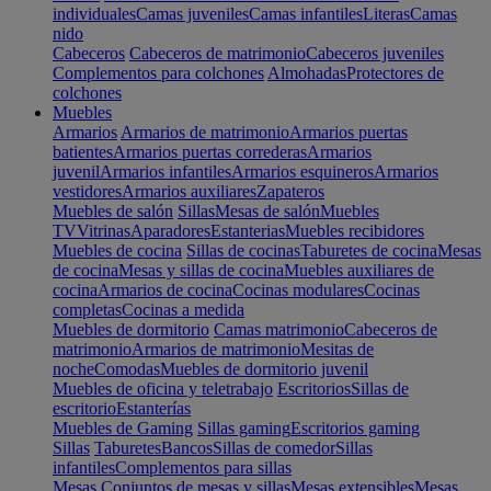
individuales
Camas juveniles
Camas infantiles
Literas
Camas
nido
Cabeceros
Cabeceros de matrimonio
Cabeceros juveniles
Complementos para colchones
Almohadas
Protectores de
colchones
Muebles
Armarios
Armarios de matrimonio
Armarios puertas
batientes
Armarios puertas correderas
Armarios
juvenil
Armarios infantiles
Armarios esquineros
Armarios
vestidores
Armarios auxiliares
Zapateros
Muebles de salón
Sillas
Mesas de salón
Muebles
TV
Vitrinas
Aparadores
Estanterias
Muebles recibidores
Muebles de cocina
Sillas de cocinas
Taburetes de cocina
Mesas
de cocina
Mesas y sillas de cocina
Muebles auxiliares de
cocina
Armarios de cocina
Cocinas modulares
Cocinas
completas
Cocinas a medida
Muebles de dormitorio
Camas matrimonio
Cabeceros de
matrimonio
Armarios de matrimonio
Mesitas de
noche
Comodas
Muebles de dormitorio juvenil
Muebles de oficina y teletrabajo
Escritorios
Sillas de
escritorio
Estanterías
Muebles de Gaming
Sillas gaming
Escritorios gaming
Sillas
Taburetes
Bancos
Sillas de comedor
Sillas
infantiles
Complementos para sillas
Mesas
Conjuntos de mesas y sillas
Mesas extensibles
Mesas