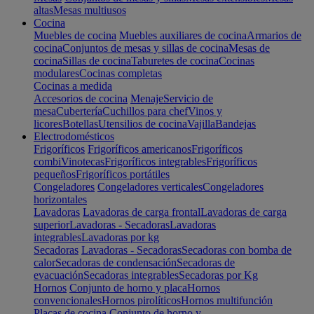
altas
Mesas multiusos
Cocina
Muebles de cocina
Muebles auxiliares de cocina
Armarios de
cocina
Conjuntos de mesas y sillas de cocina
Mesas de
cocina
Sillas de cocina
Taburetes de cocina
Cocinas
modulares
Cocinas completas
Cocinas a medida
Accesorios de cocina
Menaje
Servicio de
mesa
Cubertería
Cuchillos para chef
Vinos y
licores
Botellas
Utensilios de cocina
Vajilla
Bandejas
Electrodomésticos
Frigoríficos
Frigoríficos americanos
Frigoríficos
combi
Vinotecas
Frigoríficos integrables
Frigoríficos
pequeños
Frigoríficos portátiles
Congeladores
Congeladores verticales
Congeladores
horizontales
Lavadoras
Lavadoras de carga frontal
Lavadoras de carga
superior
Lavadoras - Secadoras
Lavadoras
integrables
Lavadoras por kg
Secadoras
Lavadoras - Secadoras
Secadoras con bomba de
calor
Secadoras de condensación
Secadoras de
evacuación
Secadoras integrables
Secadoras por Kg
Hornos
Conjunto de horno y placa
Hornos
convencionales
Hornos pirolíticos
Hornos multifunción
Placas de cocina
Conjunto de horno y