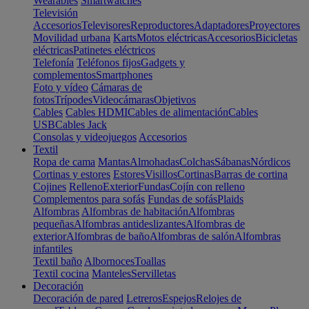
Wearables
Smartwatches
Televisión
Accesorios
Televisores
Reproductores
Adaptadores
Proyectores
Movilidad urbana
Karts
Motos eléctricas
Accesorios
Bicicletas
eléctricas
Patinetes eléctricos
Telefonía
Teléfonos fijos
Gadgets y
complementos
Smartphones
Foto y vídeo
Cámaras de
fotos
Trípodes
Videocámaras
Objetivos
Cables
Cables HDMI
Cables de alimentación
Cables
USB
Cables Jack
Consolas y videojuegos
Accesorios
Textil
Ropa de cama
Mantas
Almohadas
Colchas
Sábanas
Nórdicos
Cortinas y estores
Estores
Visillos
Cortinas
Barras de cortina
Cojines
Relleno
Exterior
Fundas
Cojín con relleno
Complementos para sofás
Fundas de sofás
Plaids
Alfombras
Alfombras de habitación
Alfombras
pequeñas
Alfombras antideslizantes
Alfombras de
exterior
Alfombras de baño
Alfombras de salón
Alfombras
infantiles
Textil baño
Albornoces
Toallas
Textil cocina
Manteles
Servilletas
Decoración
Decoración de pared
Letreros
Espejos
Relojes de