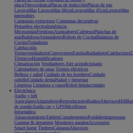
placa
Vitrocerámica
Placas de inducción
Placas de gas
Lavavajillas
Lavavajillas 60cm
Lavavajillas 45cm
Lavavajillas
integrables
Campanas extractoras
Campanas decorativas
Pequeños electrodomésticos
Microondas
Freidoras
Aspiradores
Cafeteras
Planchas de
asar
Batidoras
Amasadores
Robots de Cocina
Balanzas de
Cocina
Tostadoras
Calefacción
Termoventiladores
Convectores
Estufas
Radiadores
Calefactores
D
Térmicos
Humidificadores
Climatización
Ventiladores
Aire acondicionado
Calentadores de agua
Termos eléctricos
Belleza y salud
Cuidado de los hombres
Cuidado
cabello
Cuidado dental
Salud y bienestar
Limpieza
Limpieza a vapor
Robot limpiacristales
Electrónica
Audio y hifi
Auriculares
Adaptadores
Reproductores
Radios
Altavoces
Hifi
Bar
de sonido
Audio car y GPS
Micrófonos
Informática
Almacenamiento
Tablets
Complementos
Portátiles
Impresoras
Gaming & streaming
Monitores gaming
Accesorios
Smart home
Timbres
Cámaras
Altavoces