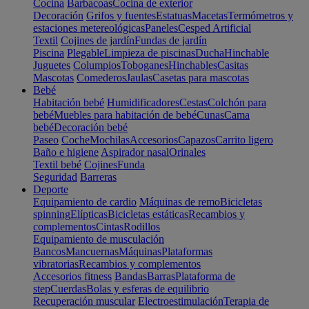
Cocina
Barbacoas
Cocina de exterior
Decoración
Grifos y fuentes
Estatuas
Macetas
Termómetros y
estaciones metereológicas
Paneles
Cesped Artificial
Textil
Cojines de jardín
Fundas de jardín
Piscina
Plegable
Limpieza de piscinas
Ducha
Hinchable
Juguetes
Columpios
Toboganes
Hinchables
Casitas
Mascotas
Comederos
Jaulas
Casetas para mascotas
Bebé
Habitación bebé
Humidificadores
Cestas
Colchón para
bebé
Muebles para habitación de bebé
Cunas
Cama
bebé
Decoración bebé
Paseo
Coche
Mochilas
Accesorios
Capazos
Carrito ligero
Baño e higiene
Aspirador nasal
Orinales
Textil bebé
Cojines
Funda
Seguridad
Barreras
Deporte
Equipamiento de cardio
Máquinas de remo
Bicicletas
spinning
Elípticas
Bicicletas estáticas
Recambios y
complementos
Cintas
Rodillos
Equipamiento de musculación
Bancos
Mancuernas
Máquinas
Plataformas
vibratorias
Recambios y complementos
Accesorios fitness
Bandas
Barras
Plataforma de
step
Cuerdas
Bolas y esferas de equilibrio
Recuperación muscular
Electroestimulación
Terapia de