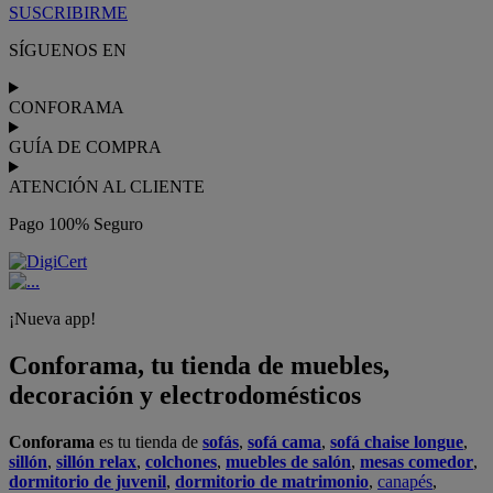
SUSCRIBIRME
SÍGUENOS EN
CONFORAMA
GUÍA DE COMPRA
ATENCIÓN AL CLIENTE
Pago 100% Seguro
¡Nueva app!
Conforama, tu tienda de muebles,
decoración y electrodomésticos
Conforama
es tu tienda de
sofás
,
sofá cama
,
sofá chaise longue
,
sillón
,
sillón relax
,
colchones
,
muebles de salón
,
mesas comedor
,
dormitorio de juvenil
,
dormitorio de matrimonio
,
canapés
,