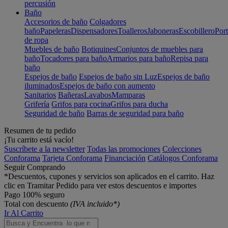
percusión
Baño
Accesorios de baño
Colgadores
baño
Papeleras
Dispensadores
Toalleros
Jaboneras
Escobillero
Port
de ropa
Muebles de baño
Botiquines
Conjuntos de muebles para
baño
Tocadores para baño
Armarios para baño
Repisa para
baño
Espejos de baño
Espejos de baño sin Luz
Espejos de baño
iluminados
Espejos de baño con aumento
Sanitarios
Bañeras
Lavabos
Mamparas
Grifería
Grifos para cocina
Grifos para ducha
Seguridad de baño
Barras de seguridad para baño
Resumen de tu pedido
¡Tu carrito está vacío!
Suscríbete a la newsletter
Todas las promociones
Colecciones
Conforama
Tarjeta Conforama
Financiación
Catálogos Conforama
Seguir Comprando
*Descuentos, cupones y servicios son aplicados en el carrito. Haz
clic en Tramitar Pedido para ver estos descuentos e importes
Pago 100% seguro
Total con descuento
(IVA incluido*)
Ir Al Carrito