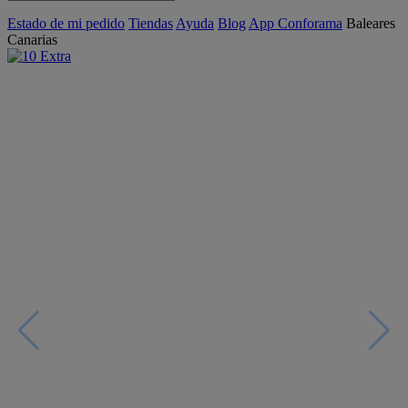
Estado de mi pedido
Tiendas
Ayuda
Blog
App Conforama
Baleares
Canarias