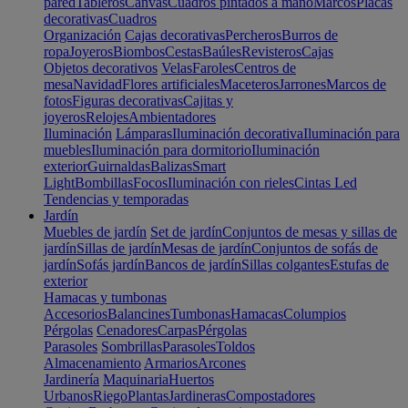
pared
Tableros
Canvas
Cuadros pintados a mano
Marcos
Placas
decorativas
Cuadros
Organización
Cajas decorativas
Percheros
Burros de
ropa
Joyeros
Biombos
Cestas
Baúles
Revisteros
Cajas
Objetos decorativos
Velas
Faroles
Centros de
mesa
Navidad
Flores artificiales
Maceteros
Jarrones
Marcos de
fotos
Figuras decorativas
Cajitas y
joyeros
Relojes
Ambientadores
Iluminación
Lámparas
Iluminación decorativa
Iluminación para
muebles
Iluminación para dormitorio
Iluminación
exterior
Guirnaldas
Balizas
Smart
Light
Bombillas
Focos
Iluminación con rieles
Cintas Led
Tendencias y temporadas
Jardín
Muebles de jardín
Set de jardín
Conjuntos de mesas y sillas de
jardín
Sillas de jardín
Mesas de jardín
Conjuntos de sofás de
jardín
Sofás jardín
Bancos de jardín
Sillas colgantes
Estufas de
exterior
Hamacas y tumbonas
Accesorios
Balancines
Tumbonas
Hamacas
Columpios
Pérgolas
Cenadores
Carpas
Pérgolas
Parasoles
Sombrillas
Parasoles
Toldos
Almacenamiento
Armarios
Arcones
Jardinería
Maquinaria
Huertos
Urbanos
Riego
Plantas
Jardineras
Compostadores