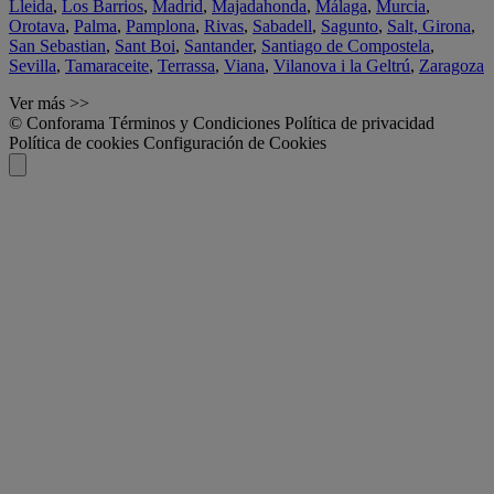
Lleida
,
Los Barrios
,
Madrid
,
Majadahonda
,
Málaga
,
Murcia
,
Orotava
,
Palma
,
Pamplona
,
Rivas
,
Sabadell
,
Sagunto
,
Salt, Girona
,
San Sebastian
,
Sant Boi
,
Santander
,
Santiago de Compostela
,
Sevilla
,
Tamaraceite
,
Terrassa
,
Viana
,
Vilanova i la Geltrú
,
Zaragoza
Ver más >>
© Conforama
Términos y Condiciones
Política de privacidad
Política de cookies
Configuración de Cookies