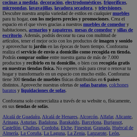
cocinas a medida
,
decoración
,
electrodomésticos
,
frigoríficos
,
microondas
,
lavavajillas
,
lavadora secadora
, y
televisiones
.
Descubre nuestra amplia variedad de estilos en cualquier
muebles
para tu hogar,
con los mejores precios y promociones
. Crea el
espacio en el que vives gracias a nuestros
muebles de comedor
y
habitaciones,
armarios
y
zapateros
,
mesas de comedor
y
sillas de
escritorio
. Además, podrás decorar tu casa con multitud de
artículos, tener el mejor ocio con los productos de
imagen y sonido
y aprovechar tu
jardín
en las épocas de buen tiempo. Conforama
realiza el
servicio de envío a domicilio como recogida en tienda.
Podrás
comprar online
entre nuestra gama de más de 7.000
productos y
recibirlo en tu domicilio
, o bien con
recogida gratis
en nuestras tiendas física.
No esperes más para crear o renovar tu
hogar y transformarlo en un espacio con mucho estilo. Conforama
tiene 300
tiendas de muebles
físicas distribuidas en
6 países
distintos. Aproveche nuestras ofertas de
sofas baratos
,
colchones
baratos
y
liquidaciones de sofas
.
Conforama solo comercializa a través de su website o, físicamente,
en sus
tiendas de sofás
.
Alcalá de Guadaíra
,
Alcalá de Henares
,
Alcorcón
,
Alfafar
,
Alicante
,
Arinaga
,
Asturias
,
Badalona
,
Barakaldo
,
Barcelona
,
Burjassot
,
Castellón
,
Chafiras
,
Cordoba
,
Elche
,
Finestrat
,
Granada
,
Huércal de
Almería
,
La Coruña
,
La Laguna
,
La Zenia
,
Lanzarote
,
León
,