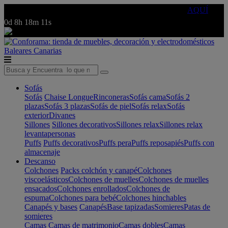
🔵Cambia tu electro con
-10% EXTRA
de descuento ☑️
AQUÍ
0d
8h
18m
11s
Baleares
Canarias
Sofás
Sofás
Chaise Longue
Rinconeras
Sofás cama
Sofás 2
plazas
Sofás 3 plazas
Sofás de piel
Sofás relax
Sofás
exterior
Divanes
Sillones
Sillones decorativos
Sillones relax
Sillones relax
levantapersonas
Puffs
Puffs decorativos
Puffs pera
Puffs reposapiés
Puffs con
almacenaje
Descanso
Colchones
Packs colchón y canapé
Colchones
viscoelásticos
Colchones de muelles
Colchones de muelles
ensacados
Colchones enrollados
Colchones de
espuma
Colchones para bebé
Colchones hinchables
Canapés y bases
Canapés
Base tapizadas
Somieres
Patas de
somieres
Camas
Camas de matrimonio
Camas dobles
Camas