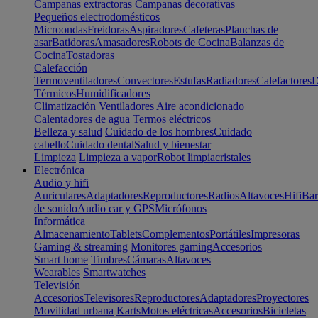
Campanas extractoras
Campanas decorativas
Pequeños electrodomésticos
Microondas
Freidoras
Aspiradores
Cafeteras
Planchas de
asar
Batidoras
Amasadores
Robots de Cocina
Balanzas de
Cocina
Tostadoras
Calefacción
Termoventiladores
Convectores
Estufas
Radiadores
Calefactores
D
Térmicos
Humidificadores
Climatización
Ventiladores
Aire acondicionado
Calentadores de agua
Termos eléctricos
Belleza y salud
Cuidado de los hombres
Cuidado
cabello
Cuidado dental
Salud y bienestar
Limpieza
Limpieza a vapor
Robot limpiacristales
Electrónica
Audio y hifi
Auriculares
Adaptadores
Reproductores
Radios
Altavoces
Hifi
Bar
de sonido
Audio car y GPS
Micrófonos
Informática
Almacenamiento
Tablets
Complementos
Portátiles
Impresoras
Gaming & streaming
Monitores gaming
Accesorios
Smart home
Timbres
Cámaras
Altavoces
Wearables
Smartwatches
Televisión
Accesorios
Televisores
Reproductores
Adaptadores
Proyectores
Movilidad urbana
Karts
Motos eléctricas
Accesorios
Bicicletas