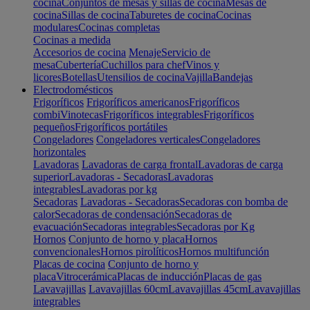
cocina
Conjuntos de mesas y sillas de cocina
Mesas de
cocina
Sillas de cocina
Taburetes de cocina
Cocinas
modulares
Cocinas completas
Cocinas a medida
Accesorios de cocina
Menaje
Servicio de
mesa
Cubertería
Cuchillos para chef
Vinos y
licores
Botellas
Utensilios de cocina
Vajilla
Bandejas
Electrodomésticos
Frigoríficos
Frigoríficos americanos
Frigoríficos
combi
Vinotecas
Frigoríficos integrables
Frigoríficos
pequeños
Frigoríficos portátiles
Congeladores
Congeladores verticales
Congeladores
horizontales
Lavadoras
Lavadoras de carga frontal
Lavadoras de carga
superior
Lavadoras - Secadoras
Lavadoras
integrables
Lavadoras por kg
Secadoras
Lavadoras - Secadoras
Secadoras con bomba de
calor
Secadoras de condensación
Secadoras de
evacuación
Secadoras integrables
Secadoras por Kg
Hornos
Conjunto de horno y placa
Hornos
convencionales
Hornos pirolíticos
Hornos multifunción
Placas de cocina
Conjunto de horno y
placa
Vitrocerámica
Placas de inducción
Placas de gas
Lavavajillas
Lavavajillas 60cm
Lavavajillas 45cm
Lavavajillas
integrables