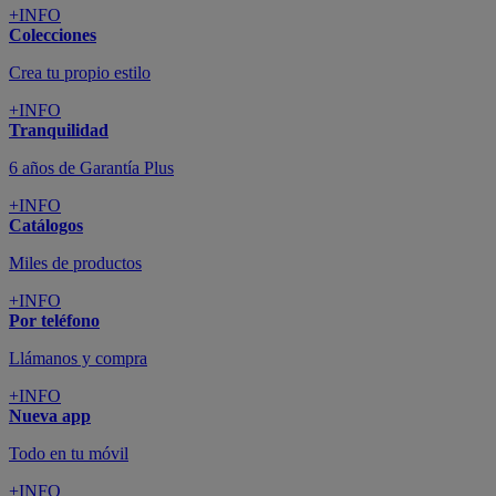
+INFO
Colecciones
Crea tu propio estilo
+INFO
Tranquilidad
6 años de Garantía Plus
+INFO
Catálogos
Miles de productos
+INFO
Por teléfono
Llámanos y compra
+INFO
Nueva app
Todo en tu móvil
+INFO