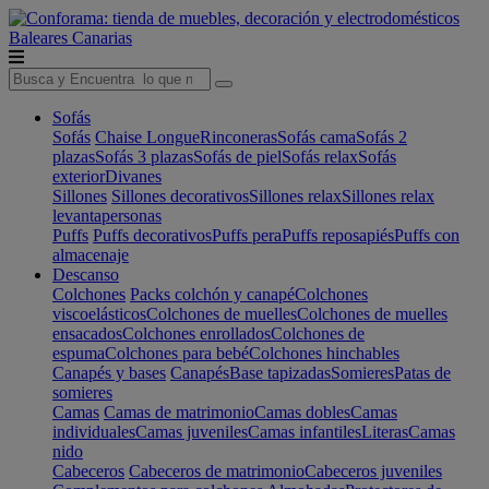
Baleares
Canarias
Sofás
Sofás
Chaise Longue
Rinconeras
Sofás cama
Sofás 2
plazas
Sofás 3 plazas
Sofás de piel
Sofás relax
Sofás
exterior
Divanes
Sillones
Sillones decorativos
Sillones relax
Sillones relax
levantapersonas
Puffs
Puffs decorativos
Puffs pera
Puffs reposapiés
Puffs con
almacenaje
Descanso
Colchones
Packs colchón y canapé
Colchones
viscoelásticos
Colchones de muelles
Colchones de muelles
ensacados
Colchones enrollados
Colchones de
espuma
Colchones para bebé
Colchones hinchables
Canapés y bases
Canapés
Base tapizadas
Somieres
Patas de
somieres
Camas
Camas de matrimonio
Camas dobles
Camas
individuales
Camas juveniles
Camas infantiles
Literas
Camas
nido
Cabeceros
Cabeceros de matrimonio
Cabeceros juveniles