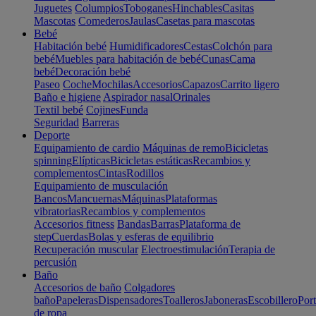
Juguetes
Columpios
Toboganes
Hinchables
Casitas
Mascotas
Comederos
Jaulas
Casetas para mascotas
Bebé
Habitación bebé
Humidificadores
Cestas
Colchón para
bebé
Muebles para habitación de bebé
Cunas
Cama
bebé
Decoración bebé
Paseo
Coche
Mochilas
Accesorios
Capazos
Carrito ligero
Baño e higiene
Aspirador nasal
Orinales
Textil bebé
Cojines
Funda
Seguridad
Barreras
Deporte
Equipamiento de cardio
Máquinas de remo
Bicicletas
spinning
Elípticas
Bicicletas estáticas
Recambios y
complementos
Cintas
Rodillos
Equipamiento de musculación
Bancos
Mancuernas
Máquinas
Plataformas
vibratorias
Recambios y complementos
Accesorios fitness
Bandas
Barras
Plataforma de
step
Cuerdas
Bolas y esferas de equilibrio
Recuperación muscular
Electroestimulación
Terapia de
percusión
Baño
Accesorios de baño
Colgadores
baño
Papeleras
Dispensadores
Toalleros
Jaboneras
Escobillero
Port
de ropa