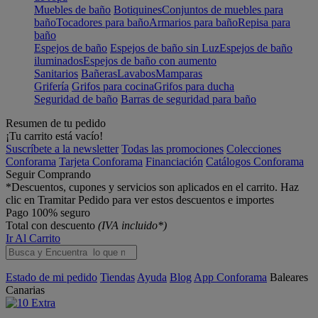
Muebles de baño
Botiquines
Conjuntos de muebles para
baño
Tocadores para baño
Armarios para baño
Repisa para
baño
Espejos de baño
Espejos de baño sin Luz
Espejos de baño
iluminados
Espejos de baño con aumento
Sanitarios
Bañeras
Lavabos
Mamparas
Grifería
Grifos para cocina
Grifos para ducha
Seguridad de baño
Barras de seguridad para baño
Resumen de tu pedido
¡Tu carrito está vacío!
Suscríbete a la newsletter
Todas las promociones
Colecciones
Conforama
Tarjeta Conforama
Financiación
Catálogos Conforama
Seguir Comprando
*Descuentos, cupones y servicios son aplicados en el carrito. Haz
clic en Tramitar Pedido para ver estos descuentos e importes
Pago 100% seguro
Total con descuento
(IVA incluido*)
Ir Al Carrito
Estado de mi pedido
Tiendas
Ayuda
Blog
App Conforama
Baleares
Canarias