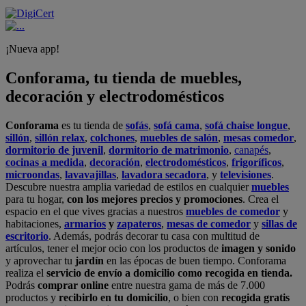
¡Nueva app!
Conforama, tu tienda de muebles,
decoración y electrodomésticos
Conforama
es tu tienda de
sofás
,
sofá cama
,
sofá chaise longue
,
sillón
,
sillón relax
,
colchones
,
muebles de salón
,
mesas comedor
,
dormitorio de juvenil
,
dormitorio de matrimonio
,
canapés
,
cocinas a medida
,
decoración
,
electrodomésticos
,
frigoríficos
,
microondas
,
lavavajillas
,
lavadora secadora
, y
televisiones
.
Descubre nuestra amplia variedad de estilos en cualquier
muebles
para tu hogar,
con los mejores precios y promociones
. Crea el
espacio en el que vives gracias a nuestros
muebles de comedor
y
habitaciones,
armarios
y
zapateros
,
mesas de comedor
y
sillas de
escritorio
. Además, podrás decorar tu casa con multitud de
artículos, tener el mejor ocio con los productos de
imagen y sonido
y aprovechar tu
jardín
en las épocas de buen tiempo. Conforama
realiza el
servicio de envío a domicilio como recogida en tienda.
Podrás
comprar online
entre nuestra gama de más de 7.000
productos y
recibirlo en tu domicilio
, o bien con
recogida gratis