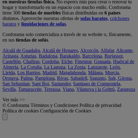
en nuestras tiendas física.
No esperes más para crear o renovar tu
hogar y transformarlo en un espacio con mucho estilo. Conforama
tiene 300
tiendas de muebles
físicas distribuidas en
6 países
distintos. Aproveche nuestras ofertas de
sofas baratos
,
colchones
baratos
y
liquidaciones de sofas
.
Conforama solo comercializa a través de su website o, físicamente,
en sus
tiendas de sofás
.
Alcalá de Guadaíra
,
Alcalá de Henares
,
Alcorcón
,
Alfafar
,
Alicante
,
Arinaga
,
Asturias
,
Badalona
,
Barakaldo
,
Barcelona
,
Burjassot
,
Castellón
,
Chafiras
,
Cordoba
,
Elche
,
Finestrat
,
Granada
,
Huércal de
Almería
,
La Coruña
,
La Laguna
,
La Zenia
,
Lanzarote
,
León
,
Lleida
,
Los Barrios
,
Madrid
,
Majadahonda
,
Málaga
,
Murcia
,
Orotava
,
Palma
,
Pamplona
,
Rivas
,
Sabadell
,
Sagunto
,
Salt, Girona
,
San Sebastian
,
Sant Boi
,
Santander
,
Santiago de Compostela
,
Sevilla
,
Tamaraceite
,
Terrassa
,
Viana
,
Vilanova i la Geltrú
,
Zaragoza
Ver más >>
© Conforama
Términos y Condiciones
Política de privacidad
Política de cookies
Configuración de Cookies