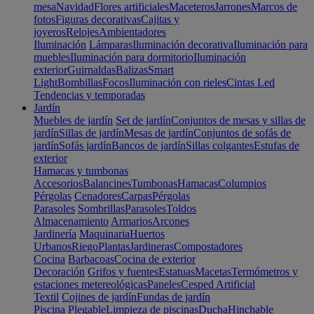
mesa
Navidad
Flores artificiales
Maceteros
Jarrones
Marcos de
fotos
Figuras decorativas
Cajitas y
joyeros
Relojes
Ambientadores
Iluminación
Lámparas
Iluminación decorativa
Iluminación para
muebles
Iluminación para dormitorio
Iluminación
exterior
Guirnaldas
Balizas
Smart
Light
Bombillas
Focos
Iluminación con rieles
Cintas Led
Tendencias y temporadas
Jardín
Muebles de jardín
Set de jardín
Conjuntos de mesas y sillas de
jardín
Sillas de jardín
Mesas de jardín
Conjuntos de sofás de
jardín
Sofás jardín
Bancos de jardín
Sillas colgantes
Estufas de
exterior
Hamacas y tumbonas
Accesorios
Balancines
Tumbonas
Hamacas
Columpios
Pérgolas
Cenadores
Carpas
Pérgolas
Parasoles
Sombrillas
Parasoles
Toldos
Almacenamiento
Armarios
Arcones
Jardinería
Maquinaria
Huertos
Urbanos
Riego
Plantas
Jardineras
Compostadores
Cocina
Barbacoas
Cocina de exterior
Decoración
Grifos y fuentes
Estatuas
Macetas
Termómetros y
estaciones metereológicas
Paneles
Cesped Artificial
Textil
Cojines de jardín
Fundas de jardín
Piscina
Plegable
Limpieza de piscinas
Ducha
Hinchable