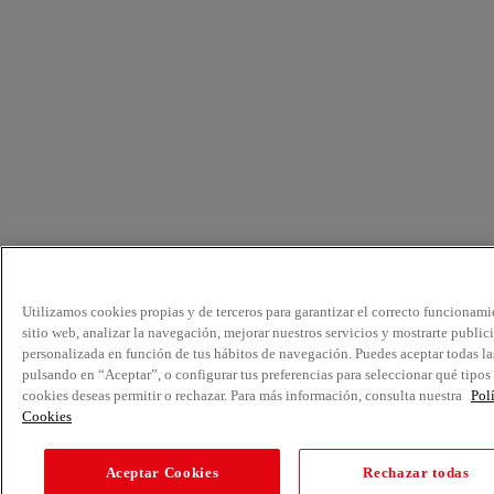
Utilizamos cookies propias y de terceros para garantizar el correcto funcionami
sitio web, analizar la navegación, mejorar nuestros servicios y mostrarte public
personalizada en función de tus hábitos de navegación. Puedes aceptar todas la
pulsando en “Aceptar”, o configurar tus preferencias para seleccionar qué tipos
cookies deseas permitir o rechazar. Para más información, consulta nuestra
Pol
Cookies
Aceptar Cookies
Rechazar todas