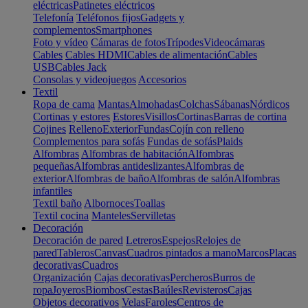
eléctricas
Patinetes eléctricos
Telefonía
Teléfonos fijos
Gadgets y
complementos
Smartphones
Foto y vídeo
Cámaras de fotos
Trípodes
Videocámaras
Cables
Cables HDMI
Cables de alimentación
Cables
USB
Cables Jack
Consolas y videojuegos
Accesorios
Textil
Ropa de cama
Mantas
Almohadas
Colchas
Sábanas
Nórdicos
Cortinas y estores
Estores
Visillos
Cortinas
Barras de cortina
Cojines
Relleno
Exterior
Fundas
Cojín con relleno
Complementos para sofás
Fundas de sofás
Plaids
Alfombras
Alfombras de habitación
Alfombras
pequeñas
Alfombras antideslizantes
Alfombras de
exterior
Alfombras de baño
Alfombras de salón
Alfombras
infantiles
Textil baño
Albornoces
Toallas
Textil cocina
Manteles
Servilletas
Decoración
Decoración de pared
Letreros
Espejos
Relojes de
pared
Tableros
Canvas
Cuadros pintados a mano
Marcos
Placas
decorativas
Cuadros
Organización
Cajas decorativas
Percheros
Burros de
ropa
Joyeros
Biombos
Cestas
Baúles
Revisteros
Cajas
Objetos decorativos
Velas
Faroles
Centros de