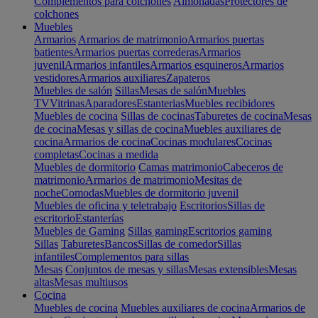
Complementos para colchones
Almohadas
Protectores de
colchones
Muebles
Armarios
Armarios de matrimonio
Armarios puertas
batientes
Armarios puertas correderas
Armarios
juvenil
Armarios infantiles
Armarios esquineros
Armarios
vestidores
Armarios auxiliares
Zapateros
Muebles de salón
Sillas
Mesas de salón
Muebles
TV
Vitrinas
Aparadores
Estanterias
Muebles recibidores
Muebles de cocina
Sillas de cocinas
Taburetes de cocina
Mesas
de cocina
Mesas y sillas de cocina
Muebles auxiliares de
cocina
Armarios de cocina
Cocinas modulares
Cocinas
completas
Cocinas a medida
Muebles de dormitorio
Camas matrimonio
Cabeceros de
matrimonio
Armarios de matrimonio
Mesitas de
noche
Comodas
Muebles de dormitorio juvenil
Muebles de oficina y teletrabajo
Escritorios
Sillas de
escritorio
Estanterías
Muebles de Gaming
Sillas gaming
Escritorios gaming
Sillas
Taburetes
Bancos
Sillas de comedor
Sillas
infantiles
Complementos para sillas
Mesas
Conjuntos de mesas y sillas
Mesas extensibles
Mesas
altas
Mesas multiusos
Cocina
Muebles de cocina
Muebles auxiliares de cocina
Armarios de