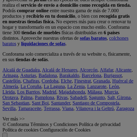
realiza el
servicio de envío a domicilio como recogida en tienda.
Podrás
comprar online
entre nuestra gama de más de 7.000
productos y
recibirlo en tu domicilio
, o bien con
recogida gratis
en nuestras tiendas física.
No esperes más para crear o renovar tu
hogar y transformarlo en un espacio con mucho estilo. Conforama
tiene 300
tiendas de muebles
físicas distribuidas en
6 países
distintos. Aproveche nuestras ofertas de
sofas baratos
,
colchones
baratos
y
liquidaciones de sofas
.
Conforama solo comercializa a través de su website o, físicamente,
en sus
tiendas de sofás
.
Alcalá de Guadaíra
,
Alcalá de Henares
,
Alcorcón
,
Alfafar
,
Alicante
,
Arinaga
,
Asturias
,
Badalona
,
Barakaldo
,
Barcelona
,
Burjassot
,
Castellón
,
Chafiras
,
Cordoba
,
Elche
,
Finestrat
,
Granada
,
Huércal de
Almería
,
La Coruña
,
La Laguna
,
La Zenia
,
Lanzarote
,
León
,
Lleida
,
Los Barrios
,
Madrid
,
Majadahonda
,
Málaga
,
Murcia
,
Orotava
,
Palma
,
Pamplona
,
Rivas
,
Sabadell
,
Sagunto
,
Salt, Girona
,
San Sebastian
,
Sant Boi
,
Santander
,
Santiago de Compostela
,
Sevilla
,
Tamaraceite
,
Terrassa
,
Viana
,
Vilanova i la Geltrú
,
Zaragoza
Ver más >>
© Conforama
Términos y Condiciones
Política de privacidad
Política de cookies
Configuración de Cookies