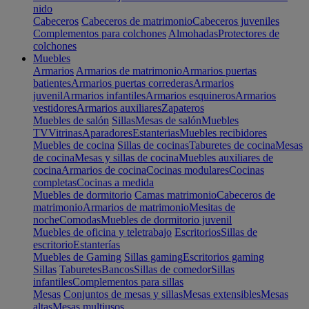
nido
Cabeceros
Cabeceros de matrimonio
Cabeceros juveniles
Complementos para colchones
Almohadas
Protectores de
colchones
Muebles
Armarios
Armarios de matrimonio
Armarios puertas
batientes
Armarios puertas correderas
Armarios
juvenil
Armarios infantiles
Armarios esquineros
Armarios
vestidores
Armarios auxiliares
Zapateros
Muebles de salón
Sillas
Mesas de salón
Muebles
TV
Vitrinas
Aparadores
Estanterias
Muebles recibidores
Muebles de cocina
Sillas de cocinas
Taburetes de cocina
Mesas
de cocina
Mesas y sillas de cocina
Muebles auxiliares de
cocina
Armarios de cocina
Cocinas modulares
Cocinas
completas
Cocinas a medida
Muebles de dormitorio
Camas matrimonio
Cabeceros de
matrimonio
Armarios de matrimonio
Mesitas de
noche
Comodas
Muebles de dormitorio juvenil
Muebles de oficina y teletrabajo
Escritorios
Sillas de
escritorio
Estanterías
Muebles de Gaming
Sillas gaming
Escritorios gaming
Sillas
Taburetes
Bancos
Sillas de comedor
Sillas
infantiles
Complementos para sillas
Mesas
Conjuntos de mesas y sillas
Mesas extensibles
Mesas
altas
Mesas multiusos