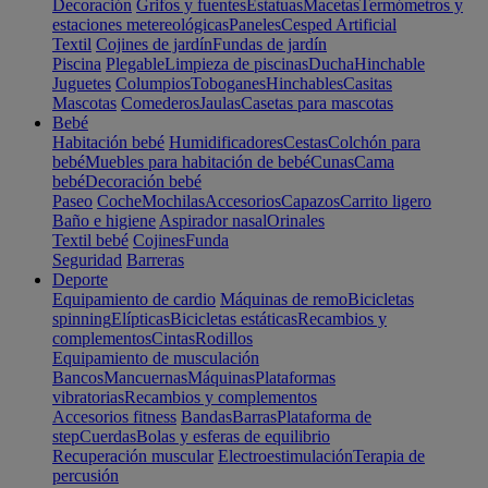
Decoración
Grifos y fuentes
Estatuas
Macetas
Termómetros y
estaciones metereológicas
Paneles
Cesped Artificial
Textil
Cojines de jardín
Fundas de jardín
Piscina
Plegable
Limpieza de piscinas
Ducha
Hinchable
Juguetes
Columpios
Toboganes
Hinchables
Casitas
Mascotas
Comederos
Jaulas
Casetas para mascotas
Bebé
Habitación bebé
Humidificadores
Cestas
Colchón para
bebé
Muebles para habitación de bebé
Cunas
Cama
bebé
Decoración bebé
Paseo
Coche
Mochilas
Accesorios
Capazos
Carrito ligero
Baño e higiene
Aspirador nasal
Orinales
Textil bebé
Cojines
Funda
Seguridad
Barreras
Deporte
Equipamiento de cardio
Máquinas de remo
Bicicletas
spinning
Elípticas
Bicicletas estáticas
Recambios y
complementos
Cintas
Rodillos
Equipamiento de musculación
Bancos
Mancuernas
Máquinas
Plataformas
vibratorias
Recambios y complementos
Accesorios fitness
Bandas
Barras
Plataforma de
step
Cuerdas
Bolas y esferas de equilibrio
Recuperación muscular
Electroestimulación
Terapia de
percusión