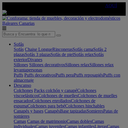
🔵Cambia tu electro con
-10% EXTRA
de descuento ☑️
AQUÍ
Baleares
Canarias
Sofás
Sofás
Chaise Longue
Rinconeras
Sofás cama
Sofás 2
plazas
Sofás 3 plazas
Sofás de piel
Sofás relax
Sofás
exterior
Divanes
Sillones
Sillones decorativos
Sillones relax
Sillones relax
levantapersonas
Puffs
Puffs decorativos
Puffs pera
Puffs reposapiés
Puffs con
almacenaje
Descanso
Colchones
Packs colchón y canapé
Colchones
viscoelásticos
Colchones de muelles
Colchones de muelles
ensacados
Colchones enrollados
Colchones de
espuma
Colchones para bebé
Colchones hinchables
Canapés y bases
Canapés
Base tapizadas
Somieres
Patas de
somieres
Camas
Camas de matrimonio
Camas dobles
Camas
individuales
Camas juveniles
Camas infantiles
Literas
Camas