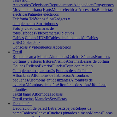
Televisión
Accesorios
Televisores
Reproductores
Adaptadores
Proyectores
Movilidad urbana
Karts
Motos eléctricas
Accesorios
Bicicletas
eléctricas
Patinetes eléctricos
Telefonía
Teléfonos fijos
Gadgets y
complementos
Smartphones
Foto y vídeo
Cámaras de
fotos
Trípodes
Videocámaras
Objetivos
Cables
Cables HDMI
Cables de alimentación
Cables
USB
Cables Jack
Consolas y videojuegos
Accesorios
Textil
Ropa de cama
Mantas
Almohadas
Colchas
Sábanas
Nórdicos
Cortinas y estores
Estores
Visillos
Cortinas
Barras de cortina
Cojines
Relleno
Exterior
Fundas
Cojín con relleno
Complementos para sofás
Fundas de sofás
Plaids
Alfombras
Alfombras de habitación
Alfombras
pequeñas
Alfombras antideslizantes
Alfombras de
exterior
Alfombras de baño
Alfombras de salón
Alfombras
infantiles
Textil baño
Albornoces
Toallas
Textil cocina
Manteles
Servilletas
Decoración
Decoración de pared
Letreros
Espejos
Relojes de
pared
Tableros
Canvas
Cuadros pintados a mano
Marcos
Placas