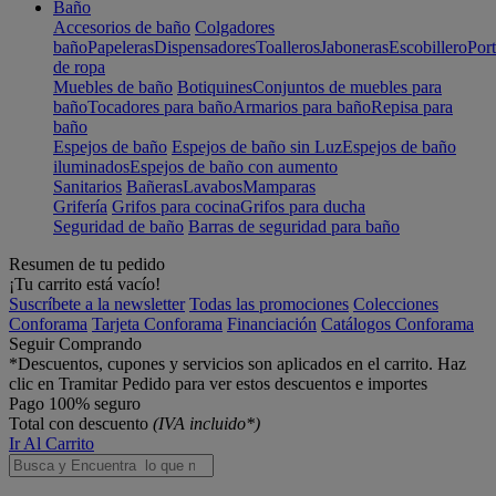
Baño
Accesorios de baño
Colgadores
baño
Papeleras
Dispensadores
Toalleros
Jaboneras
Escobillero
Port
de ropa
Muebles de baño
Botiquines
Conjuntos de muebles para
baño
Tocadores para baño
Armarios para baño
Repisa para
baño
Espejos de baño
Espejos de baño sin Luz
Espejos de baño
iluminados
Espejos de baño con aumento
Sanitarios
Bañeras
Lavabos
Mamparas
Grifería
Grifos para cocina
Grifos para ducha
Seguridad de baño
Barras de seguridad para baño
Resumen de tu pedido
¡Tu carrito está vacío!
Suscríbete a la newsletter
Todas las promociones
Colecciones
Conforama
Tarjeta Conforama
Financiación
Catálogos Conforama
Seguir Comprando
*Descuentos, cupones y servicios son aplicados en el carrito. Haz
clic en Tramitar Pedido para ver estos descuentos e importes
Pago 100% seguro
Total con descuento
(IVA incluido*)
Ir Al Carrito