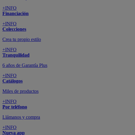
+INFO
Financiación
+INFO
Colecciones
Crea tu propio estilo
+INFO
Tranquilidad
6 años de Garantía Plus
+INFO
Catálogos
Miles de productos
+INFO
Por teléfono
Llámanos y compra
+INFO
Nueva app