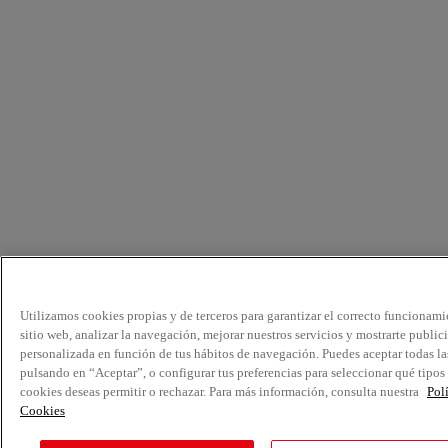
Utilizamos cookies propias y de terceros para garantizar el correcto funcionami
sitio web, analizar la navegación, mejorar nuestros servicios y mostrarte public
personalizada en función de tus hábitos de navegación. Puedes aceptar todas la
pulsando en “Aceptar”, o configurar tus preferencias para seleccionar qué tipos
cookies deseas permitir o rechazar. Para más información, consulta nuestra
Pol
Cookies