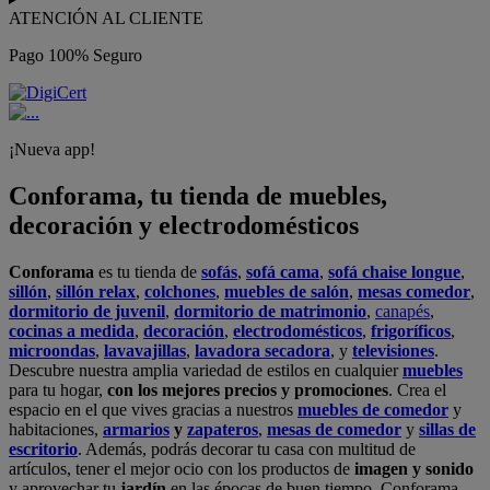
ATENCIÓN AL CLIENTE
Pago 100% Seguro
¡Nueva app!
Conforama, tu tienda de muebles,
decoración y electrodomésticos
Conforama
es tu tienda de
sofás
,
sofá cama
,
sofá chaise longue
,
sillón
,
sillón relax
,
colchones
,
muebles de salón
,
mesas comedor
,
dormitorio de juvenil
,
dormitorio de matrimonio
,
canapés
,
cocinas a medida
,
decoración
,
electrodomésticos
,
frigoríficos
,
microondas
,
lavavajillas
,
lavadora secadora
, y
televisiones
.
Descubre nuestra amplia variedad de estilos en cualquier
muebles
para tu hogar,
con los mejores precios y promociones
. Crea el
espacio en el que vives gracias a nuestros
muebles de comedor
y
habitaciones,
armarios
y
zapateros
,
mesas de comedor
y
sillas de
escritorio
. Además, podrás decorar tu casa con multitud de
artículos, tener el mejor ocio con los productos de
imagen y sonido
y aprovechar tu
jardín
en las épocas de buen tiempo. Conforama