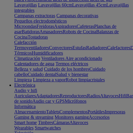
Lavavajillas
Lavavajillas 60cm
Lavavajillas 45cm
Lavavajillas
integrables
Campanas extractoras
Campanas decorativas
Pequeños electrodomésticos
Microondas
Freidoras
Aspiradores
Cafeteras
Planchas de
asar
Batidoras
Amasadores
Robots de Cocina
Balanzas de
Cocina
Tostadoras
Calefacción
Termoventiladores
Convectores
Estufas
Radiadores
Calefactores
D
Térmicos
Humidificadores
Climatización
Ventiladores
Aire acondicionado
Calentadores de agua
Termos eléctricos
Belleza y salud
Cuidado de los hombres
Cuidado
cabello
Cuidado dental
Salud y bienestar
Limpieza
Limpieza a vapor
Robot limpiacristales
Electrónica
Audio y hifi
Auriculares
Adaptadores
Reproductores
Radios
Altavoces
Hifi
Bar
de sonido
Audio car y GPS
Micrófonos
Informática
Almacenamiento
Tablets
Complementos
Portátiles
Impresoras
Gaming & streaming
Monitores gaming
Accesorios
Smart home
Timbres
Cámaras
Altavoces
Wearables
Smartwatches