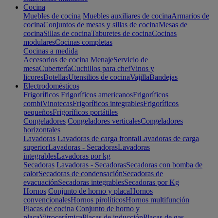
Cocina
Muebles de cocina
Muebles auxiliares de cocina
Armarios de
cocina
Conjuntos de mesas y sillas de cocina
Mesas de
cocina
Sillas de cocina
Taburetes de cocina
Cocinas
modulares
Cocinas completas
Cocinas a medida
Accesorios de cocina
Menaje
Servicio de
mesa
Cubertería
Cuchillos para chef
Vinos y
licores
Botellas
Utensilios de cocina
Vajilla
Bandejas
Electrodomésticos
Frigoríficos
Frigoríficos americanos
Frigoríficos
combi
Vinotecas
Frigoríficos integrables
Frigoríficos
pequeños
Frigoríficos portátiles
Congeladores
Congeladores verticales
Congeladores
horizontales
Lavadoras
Lavadoras de carga frontal
Lavadoras de carga
superior
Lavadoras - Secadoras
Lavadoras
integrables
Lavadoras por kg
Secadoras
Lavadoras - Secadoras
Secadoras con bomba de
calor
Secadoras de condensación
Secadoras de
evacuación
Secadoras integrables
Secadoras por Kg
Hornos
Conjunto de horno y placa
Hornos
convencionales
Hornos pirolíticos
Hornos multifunción
Placas de cocina
Conjunto de horno y
placa
Vitrocerámica
Placas de inducción
Placas de gas