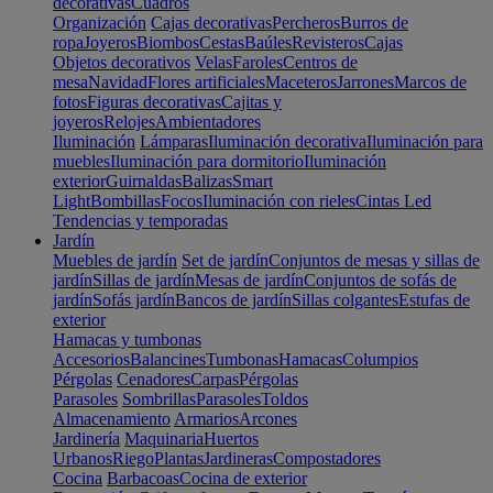
decorativas
Cuadros
Organización
Cajas decorativas
Percheros
Burros de
ropa
Joyeros
Biombos
Cestas
Baúles
Revisteros
Cajas
Objetos decorativos
Velas
Faroles
Centros de
mesa
Navidad
Flores artificiales
Maceteros
Jarrones
Marcos de
fotos
Figuras decorativas
Cajitas y
joyeros
Relojes
Ambientadores
Iluminación
Lámparas
Iluminación decorativa
Iluminación para
muebles
Iluminación para dormitorio
Iluminación
exterior
Guirnaldas
Balizas
Smart
Light
Bombillas
Focos
Iluminación con rieles
Cintas Led
Tendencias y temporadas
Jardín
Muebles de jardín
Set de jardín
Conjuntos de mesas y sillas de
jardín
Sillas de jardín
Mesas de jardín
Conjuntos de sofás de
jardín
Sofás jardín
Bancos de jardín
Sillas colgantes
Estufas de
exterior
Hamacas y tumbonas
Accesorios
Balancines
Tumbonas
Hamacas
Columpios
Pérgolas
Cenadores
Carpas
Pérgolas
Parasoles
Sombrillas
Parasoles
Toldos
Almacenamiento
Armarios
Arcones
Jardinería
Maquinaria
Huertos
Urbanos
Riego
Plantas
Jardineras
Compostadores
Cocina
Barbacoas
Cocina de exterior