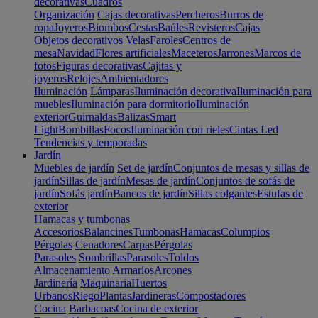
decorativas
Cuadros
Organización
Cajas decorativas
Percheros
Burros de
ropa
Joyeros
Biombos
Cestas
Baúles
Revisteros
Cajas
Objetos decorativos
Velas
Faroles
Centros de
mesa
Navidad
Flores artificiales
Maceteros
Jarrones
Marcos de
fotos
Figuras decorativas
Cajitas y
joyeros
Relojes
Ambientadores
Iluminación
Lámparas
Iluminación decorativa
Iluminación para
muebles
Iluminación para dormitorio
Iluminación
exterior
Guirnaldas
Balizas
Smart
Light
Bombillas
Focos
Iluminación con rieles
Cintas Led
Tendencias y temporadas
Jardín
Muebles de jardín
Set de jardín
Conjuntos de mesas y sillas de
jardín
Sillas de jardín
Mesas de jardín
Conjuntos de sofás de
jardín
Sofás jardín
Bancos de jardín
Sillas colgantes
Estufas de
exterior
Hamacas y tumbonas
Accesorios
Balancines
Tumbonas
Hamacas
Columpios
Pérgolas
Cenadores
Carpas
Pérgolas
Parasoles
Sombrillas
Parasoles
Toldos
Almacenamiento
Armarios
Arcones
Jardinería
Maquinaria
Huertos
Urbanos
Riego
Plantas
Jardineras
Compostadores
Cocina
Barbacoas
Cocina de exterior