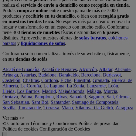
realiza el
servicio de envío a domicilio como recogida en tienda.
Podrás
comprar online
entre nuestra gama de más de 7.000
productos y
recibirlo en tu domicilio
, o bien con
recogida gratis
en nuestras tiendas física.
No esperes más para crear o renovar tu
hogar y transformarlo en un espacio con mucho estilo. Conforama
tiene 300
tiendas de muebles
físicas distribuidas en
6 países
distintos. Aproveche nuestras ofertas de
sofas baratos
,
colchones
baratos
y
liquidaciones de sofas
.
Conforama solo comercializa a través de su website o, físicamente,
en sus
tiendas de sofás
.
Alcalá de Guadaíra
,
Alcalá de Henares
,
Alcorcón
,
Alfafar
,
Alicante
,
Arinaga
,
Asturias
,
Badalona
,
Barakaldo
,
Barcelona
,
Burjassot
,
Castellón
,
Chafiras
,
Cordoba
,
Elche
,
Finestrat
,
Granada
,
Huércal de
Almería
,
La Coruña
,
La Laguna
,
La Zenia
,
Lanzarote
,
León
,
Lleida
,
Los Barrios
,
Madrid
,
Majadahonda
,
Málaga
,
Murcia
,
Orotava
,
Palma
,
Pamplona
,
Rivas
,
Sabadell
,
Sagunto
,
Salt, Girona
,
San Sebastian
,
Sant Boi
,
Santander
,
Santiago de Compostela
,
Sevilla
,
Tamaraceite
,
Terrassa
,
Viana
,
Vilanova i la Geltrú
,
Zaragoza
Ver más >>
© Conforama
Términos y Condiciones
Política de privacidad
Política de cookies
Configuración de Cookies