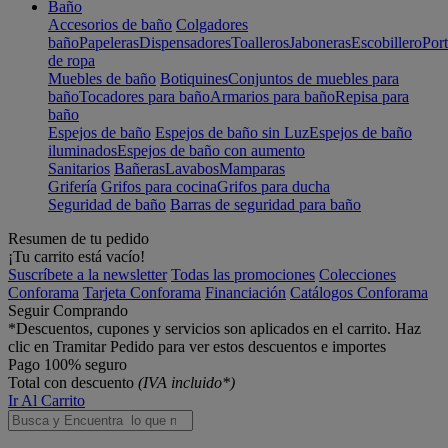
Baño
Accesorios de baño
Colgadores
baño
Papeleras
Dispensadores
Toalleros
Jaboneras
Escobillero
Port
de ropa
Muebles de baño
Botiquines
Conjuntos de muebles para
baño
Tocadores para baño
Armarios para baño
Repisa para
baño
Espejos de baño
Espejos de baño sin Luz
Espejos de baño
iluminados
Espejos de baño con aumento
Sanitarios
Bañeras
Lavabos
Mamparas
Grifería
Grifos para cocina
Grifos para ducha
Seguridad de baño
Barras de seguridad para baño
Resumen de tu pedido
¡Tu carrito está vacío!
Suscríbete a la newsletter
Todas las promociones
Colecciones
Conforama
Tarjeta Conforama
Financiación
Catálogos Conforama
Seguir Comprando
*Descuentos, cupones y servicios son aplicados en el carrito. Haz
clic en Tramitar Pedido para ver estos descuentos e importes
Pago 100% seguro
Total con descuento
(IVA incluido*)
Ir Al Carrito