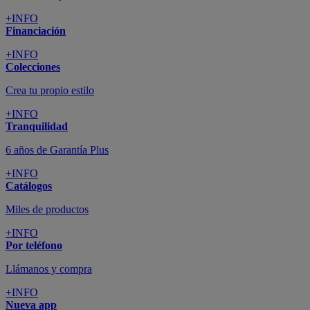
+INFO
Financiación
+INFO
Colecciones
Crea tu propio estilo
+INFO
Tranquilidad
6 años de Garantía Plus
+INFO
Catálogos
Miles de productos
+INFO
Por teléfono
Llámanos y compra
+INFO
Nueva app