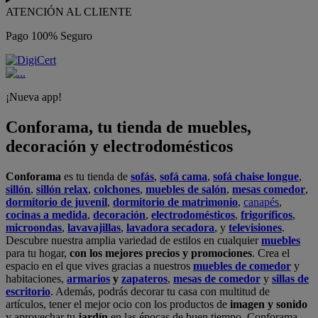
ATENCIÓN AL CLIENTE
Pago 100% Seguro
¡Nueva app!
Conforama, tu tienda de muebles,
decoración y electrodomésticos
Conforama
es tu tienda de
sofás
,
sofá cama
,
sofá chaise longue
,
sillón
,
sillón relax
,
colchones
,
muebles de salón
,
mesas comedor
,
dormitorio de juvenil
,
dormitorio de matrimonio
,
canapés
,
cocinas a medida
,
decoración
,
electrodomésticos
,
frigoríficos
,
microondas
,
lavavajillas
,
lavadora secadora
, y
televisiones
.
Descubre nuestra amplia variedad de estilos en cualquier
muebles
para tu hogar,
con los mejores precios y promociones
. Crea el
espacio en el que vives gracias a nuestros
muebles de comedor
y
habitaciones,
armarios
y
zapateros
,
mesas de comedor
y
sillas de
escritorio
. Además, podrás decorar tu casa con multitud de
artículos, tener el mejor ocio con los productos de
imagen y sonido
y aprovechar tu
jardín
en las épocas de buen tiempo. Conforama