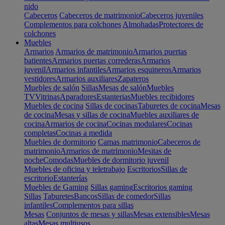
nido
Cabeceros
Cabeceros de matrimonio
Cabeceros juveniles
Complementos para colchones
Almohadas
Protectores de
colchones
Muebles
Armarios
Armarios de matrimonio
Armarios puertas
batientes
Armarios puertas correderas
Armarios
juvenil
Armarios infantiles
Armarios esquineros
Armarios
vestidores
Armarios auxiliares
Zapateros
Muebles de salón
Sillas
Mesas de salón
Muebles
TV
Vitrinas
Aparadores
Estanterias
Muebles recibidores
Muebles de cocina
Sillas de cocinas
Taburetes de cocina
Mesas
de cocina
Mesas y sillas de cocina
Muebles auxiliares de
cocina
Armarios de cocina
Cocinas modulares
Cocinas
completas
Cocinas a medida
Muebles de dormitorio
Camas matrimonio
Cabeceros de
matrimonio
Armarios de matrimonio
Mesitas de
noche
Comodas
Muebles de dormitorio juvenil
Muebles de oficina y teletrabajo
Escritorios
Sillas de
escritorio
Estanterías
Muebles de Gaming
Sillas gaming
Escritorios gaming
Sillas
Taburetes
Bancos
Sillas de comedor
Sillas
infantiles
Complementos para sillas
Mesas
Conjuntos de mesas y sillas
Mesas extensibles
Mesas
altas
Mesas multiusos