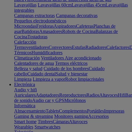
Lavavajillas
Lavavajillas 60cm
Lavavajillas 45cm
Lavavajillas
integrables
Campanas extractoras
Campanas decorativas
Pequeños electrodomésticos
Microondas
Freidoras
Aspiradores
Cafeteras
Planchas de
asar
Batidoras
Amasadores
Robots de Cocina
Balanzas de
Cocina
Tostadoras
Calefacción
Termoventiladores
Convectores
Estufas
Radiadores
Calefactores
D
Térmicos
Humidificadores
Climatización
Ventiladores
Aire acondicionado
Calentadores de agua
Termos eléctricos
Belleza y salud
Cuidado de los hombres
Cuidado
cabello
Cuidado dental
Salud y bienestar
Limpieza
Limpieza a vapor
Robot limpiacristales
Electrónica
Audio y hifi
Auriculares
Adaptadores
Reproductores
Radios
Altavoces
Hifi
Bar
de sonido
Audio car y GPS
Micrófonos
Informática
Almacenamiento
Tablets
Complementos
Portátiles
Impresoras
Gaming & streaming
Monitores gaming
Accesorios
Smart home
Timbres
Cámaras
Altavoces
Wearables
Smartwatches