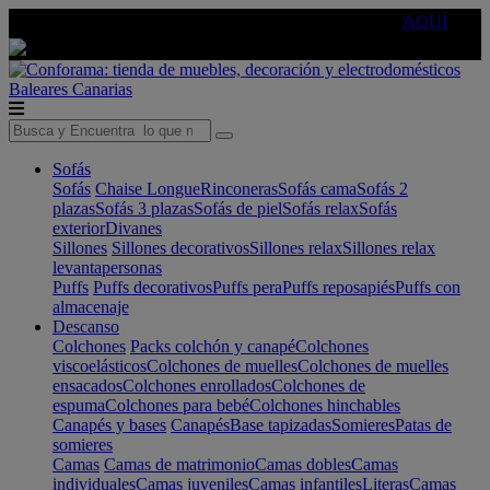
🔵Cambia tu electro con
-10% EXTRA
de descuento ☑️
AQUÍ
Baleares
Canarias
Sofás
Sofás
Chaise Longue
Rinconeras
Sofás cama
Sofás 2
plazas
Sofás 3 plazas
Sofás de piel
Sofás relax
Sofás
exterior
Divanes
Sillones
Sillones decorativos
Sillones relax
Sillones relax
levantapersonas
Puffs
Puffs decorativos
Puffs pera
Puffs reposapiés
Puffs con
almacenaje
Descanso
Colchones
Packs colchón y canapé
Colchones
viscoelásticos
Colchones de muelles
Colchones de muelles
ensacados
Colchones enrollados
Colchones de
espuma
Colchones para bebé
Colchones hinchables
Canapés y bases
Canapés
Base tapizadas
Somieres
Patas de
somieres
Camas
Camas de matrimonio
Camas dobles
Camas
individuales
Camas juveniles
Camas infantiles
Literas
Camas