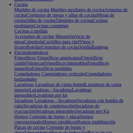
Cocina
Muebles de cocina
Muebles auxiliares de cocina
Armarios de
cocina
Conjuntos de mesas y sillas de cocina
Mesas de
cocina
Sillas de cocina
Taburetes de cocina
Cocinas
modulares
Cocinas completas
Cocinas a medida
Accesorios de cocina
Menaje
Servicio de
mesa
Cubertería
Cuchillos para chef
Vinos y
licores
Botellas
Utensilios de cocina
Vajilla
Bandejas
Electrodomésticos
Frigoríficos
Frigoríficos americanos
Frigoríficos
combi
Vinotecas
Frigoríficos integrables
Frigoríficos
pequeños
Frigoríficos portátiles
Congeladores
Congeladores verticales
Congeladores
horizontales
Lavadoras
Lavadoras de carga frontal
Lavadoras de carga
superior
Lavadoras - Secadoras
Lavadoras
integrables
Lavadoras por kg
Secadoras
Lavadoras - Secadoras
Secadoras con bomba de
calor
Secadoras de condensación
Secadoras de
evacuación
Secadoras integrables
Secadoras por Kg
Hornos
Conjunto de horno y placa
Hornos
convencionales
Hornos pirolíticos
Hornos multifunción
Placas de cocina
Conjunto de horno y
placa
Vitrocerámica
Placas de inducción
Placas de gas