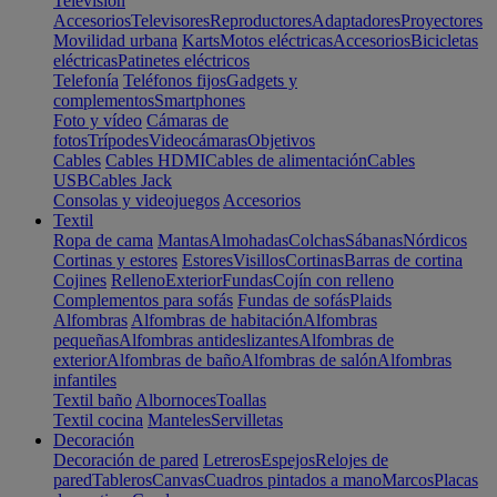
Televisión
Accesorios
Televisores
Reproductores
Adaptadores
Proyectores
Movilidad urbana
Karts
Motos eléctricas
Accesorios
Bicicletas
eléctricas
Patinetes eléctricos
Telefonía
Teléfonos fijos
Gadgets y
complementos
Smartphones
Foto y vídeo
Cámaras de
fotos
Trípodes
Videocámaras
Objetivos
Cables
Cables HDMI
Cables de alimentación
Cables
USB
Cables Jack
Consolas y videojuegos
Accesorios
Textil
Ropa de cama
Mantas
Almohadas
Colchas
Sábanas
Nórdicos
Cortinas y estores
Estores
Visillos
Cortinas
Barras de cortina
Cojines
Relleno
Exterior
Fundas
Cojín con relleno
Complementos para sofás
Fundas de sofás
Plaids
Alfombras
Alfombras de habitación
Alfombras
pequeñas
Alfombras antideslizantes
Alfombras de
exterior
Alfombras de baño
Alfombras de salón
Alfombras
infantiles
Textil baño
Albornoces
Toallas
Textil cocina
Manteles
Servilletas
Decoración
Decoración de pared
Letreros
Espejos
Relojes de
pared
Tableros
Canvas
Cuadros pintados a mano
Marcos
Placas