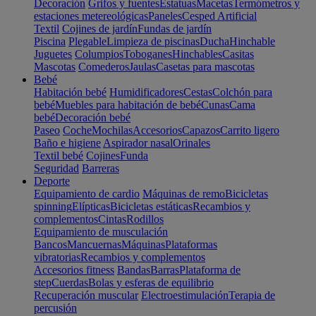
Decoración
Grifos y fuentes
Estatuas
Macetas
Termómetros y
estaciones metereológicas
Paneles
Cesped Artificial
Textil
Cojines de jardín
Fundas de jardín
Piscina
Plegable
Limpieza de piscinas
Ducha
Hinchable
Juguetes
Columpios
Toboganes
Hinchables
Casitas
Mascotas
Comederos
Jaulas
Casetas para mascotas
Bebé
Habitación bebé
Humidificadores
Cestas
Colchón para
bebé
Muebles para habitación de bebé
Cunas
Cama
bebé
Decoración bebé
Paseo
Coche
Mochilas
Accesorios
Capazos
Carrito ligero
Baño e higiene
Aspirador nasal
Orinales
Textil bebé
Cojines
Funda
Seguridad
Barreras
Deporte
Equipamiento de cardio
Máquinas de remo
Bicicletas
spinning
Elípticas
Bicicletas estáticas
Recambios y
complementos
Cintas
Rodillos
Equipamiento de musculación
Bancos
Mancuernas
Máquinas
Plataformas
vibratorias
Recambios y complementos
Accesorios fitness
Bandas
Barras
Plataforma de
step
Cuerdas
Bolas y esferas de equilibrio
Recuperación muscular
Electroestimulación
Terapia de
percusión