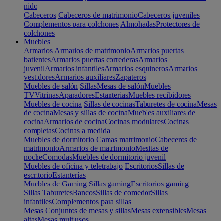
nido
Cabeceros
Cabeceros de matrimonio
Cabeceros juveniles
Complementos para colchones
Almohadas
Protectores de
colchones
Muebles
Armarios
Armarios de matrimonio
Armarios puertas
batientes
Armarios puertas correderas
Armarios
juvenil
Armarios infantiles
Armarios esquineros
Armarios
vestidores
Armarios auxiliares
Zapateros
Muebles de salón
Sillas
Mesas de salón
Muebles
TV
Vitrinas
Aparadores
Estanterias
Muebles recibidores
Muebles de cocina
Sillas de cocinas
Taburetes de cocina
Mesas
de cocina
Mesas y sillas de cocina
Muebles auxiliares de
cocina
Armarios de cocina
Cocinas modulares
Cocinas
completas
Cocinas a medida
Muebles de dormitorio
Camas matrimonio
Cabeceros de
matrimonio
Armarios de matrimonio
Mesitas de
noche
Comodas
Muebles de dormitorio juvenil
Muebles de oficina y teletrabajo
Escritorios
Sillas de
escritorio
Estanterías
Muebles de Gaming
Sillas gaming
Escritorios gaming
Sillas
Taburetes
Bancos
Sillas de comedor
Sillas
infantiles
Complementos para sillas
Mesas
Conjuntos de mesas y sillas
Mesas extensibles
Mesas
altas
Mesas multiusos