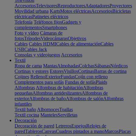
Televisión
Accesorios
Televisores
Reproductores
Adaptadores
Proyectores
Movilidad urbana
Karts
Motos eléctricas
Accesorios
Bicicletas
eléctricas
Patinetes eléctricos
Telefonía
Teléfonos fijos
Gadgets y
complementos
Smartphones
Foto y vídeo
Cámaras de
fotos
Trípodes
Videocámaras
Objetivos
Cables
Cables HDMI
Cables de alimentación
Cables
USB
Cables Jack
Consolas y videojuegos
Accesorios
Textil
Ropa de cama
Mantas
Almohadas
Colchas
Sábanas
Nórdicos
Cortinas y estores
Estores
Visillos
Cortinas
Barras de cortina
Cojines
Relleno
Exterior
Fundas
Cojín con relleno
Complementos para sofás
Fundas de sofás
Plaids
Alfombras
Alfombras de habitación
Alfombras
pequeñas
Alfombras antideslizantes
Alfombras de
exterior
Alfombras de baño
Alfombras de salón
Alfombras
infantiles
Textil baño
Albornoces
Toallas
Textil cocina
Manteles
Servilletas
Decoración
Decoración de pared
Letreros
Espejos
Relojes de
pared
Tableros
Canvas
Cuadros pintados a mano
Marcos
Placas