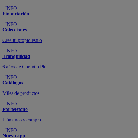
+INFO
Financiación
+INFO
Colecciones
Crea tu propio estilo
+INFO
Tranquilidad
6 años de Garantía Plus
+INFO
Catálogos
Miles de productos
+INFO
Por teléfono
Llámanos y compra
+INFO
Nueva app