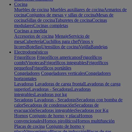
Cocina
Muebles de cocina
Muebles auxiliares de cocina
Armarios de
cocina
Conjuntos de mesas y sillas de cocina
Mesas de
cocina
Sillas de cocina
Taburetes de cocina
Cocinas
modulares
Cocinas completas
Cocinas a medida
Accesorios de cocina
Menaje
Servicio de
mesa
Cubertería
Cuchillos para chef
Vinos y
licores
Botellas
Utensilios de cocina
Vajilla
Bandejas
Electrodomésticos
Frigoríficos
Frigoríficos americanos
Frigoríficos
combi
Vinotecas
Frigoríficos integrables
Frigoríficos
pequeños
Frigoríficos portátiles
Congeladores
Congeladores verticales
Congeladores
horizontales
Lavadoras
Lavadoras de carga frontal
Lavadoras de carga
superior
Lavadoras - Secadoras
Lavadoras
integrables
Lavadoras por kg
Secadoras
Lavadoras - Secadoras
Secadoras con bomba de
calor
Secadoras de condensación
Secadoras de
evacuación
Secadoras integrables
Secadoras por Kg
Hornos
Conjunto de horno y placa
Hornos
convencionales
Hornos pirolíticos
Hornos multifunción
Placas de cocina
Conjunto de horno y
placa
Vitrocerámica
Placas de inducción
Placas de gas