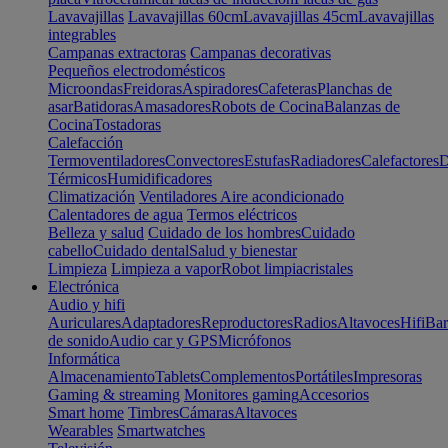
Lavavajillas
Lavavajillas 60cm
Lavavajillas 45cm
Lavavajillas
integrables
Campanas extractoras
Campanas decorativas
Pequeños electrodomésticos
Microondas
Freidoras
Aspiradores
Cafeteras
Planchas de
asar
Batidoras
Amasadores
Robots de Cocina
Balanzas de
Cocina
Tostadoras
Calefacción
Termoventiladores
Convectores
Estufas
Radiadores
Calefactores
D
Térmicos
Humidificadores
Climatización
Ventiladores
Aire acondicionado
Calentadores de agua
Termos eléctricos
Belleza y salud
Cuidado de los hombres
Cuidado
cabello
Cuidado dental
Salud y bienestar
Limpieza
Limpieza a vapor
Robot limpiacristales
Electrónica
Audio y hifi
Auriculares
Adaptadores
Reproductores
Radios
Altavoces
Hifi
Bar
de sonido
Audio car y GPS
Micrófonos
Informática
Almacenamiento
Tablets
Complementos
Portátiles
Impresoras
Gaming & streaming
Monitores gaming
Accesorios
Smart home
Timbres
Cámaras
Altavoces
Wearables
Smartwatches