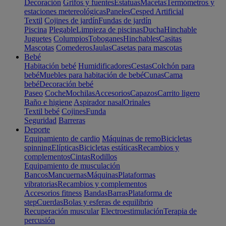
Decoración
Grifos y fuentes
Estatuas
Macetas
Termómetros y
estaciones metereológicas
Paneles
Cesped Artificial
Textil
Cojines de jardín
Fundas de jardín
Piscina
Plegable
Limpieza de piscinas
Ducha
Hinchable
Juguetes
Columpios
Toboganes
Hinchables
Casitas
Mascotas
Comederos
Jaulas
Casetas para mascotas
Bebé
Habitación bebé
Humidificadores
Cestas
Colchón para
bebé
Muebles para habitación de bebé
Cunas
Cama
bebé
Decoración bebé
Paseo
Coche
Mochilas
Accesorios
Capazos
Carrito ligero
Baño e higiene
Aspirador nasal
Orinales
Textil bebé
Cojines
Funda
Seguridad
Barreras
Deporte
Equipamiento de cardio
Máquinas de remo
Bicicletas
spinning
Elípticas
Bicicletas estáticas
Recambios y
complementos
Cintas
Rodillos
Equipamiento de musculación
Bancos
Mancuernas
Máquinas
Plataformas
vibratorias
Recambios y complementos
Accesorios fitness
Bandas
Barras
Plataforma de
step
Cuerdas
Bolas y esferas de equilibrio
Recuperación muscular
Electroestimulación
Terapia de
percusión