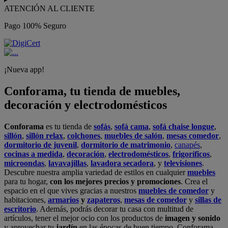
ATENCIÓN AL CLIENTE
Pago 100% Seguro
¡Nueva app!
Conforama, tu tienda de muebles,
decoración y electrodomésticos
Conforama
es tu tienda de
sofás
,
sofá cama
,
sofá chaise longue
,
sillón
,
sillón relax
,
colchones
,
muebles de salón
,
mesas comedor
,
dormitorio de juvenil
,
dormitorio de matrimonio
,
canapés
,
cocinas a medida
,
decoración
,
electrodomésticos
,
frigoríficos
,
microondas
,
lavavajillas
,
lavadora secadora
, y
televisiones
.
Descubre nuestra amplia variedad de estilos en cualquier
muebles
para tu hogar,
con los mejores precios y promociones
. Crea el
espacio en el que vives gracias a nuestros
muebles de comedor
y
habitaciones,
armarios
y
zapateros
,
mesas de comedor
y
sillas de
escritorio
. Además, podrás decorar tu casa con multitud de
artículos, tener el mejor ocio con los productos de
imagen y sonido
y aprovechar tu
jardín
en las épocas de buen tiempo. Conforama