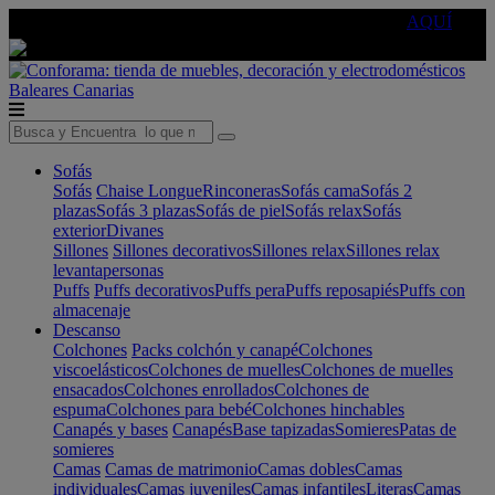
🔵Cambia tu electro con
-10% EXTRA
de descuento ☑️
AQUÍ
Baleares
Canarias
Sofás
Sofás
Chaise Longue
Rinconeras
Sofás cama
Sofás 2
plazas
Sofás 3 plazas
Sofás de piel
Sofás relax
Sofás
exterior
Divanes
Sillones
Sillones decorativos
Sillones relax
Sillones relax
levantapersonas
Puffs
Puffs decorativos
Puffs pera
Puffs reposapiés
Puffs con
almacenaje
Descanso
Colchones
Packs colchón y canapé
Colchones
viscoelásticos
Colchones de muelles
Colchones de muelles
ensacados
Colchones enrollados
Colchones de
espuma
Colchones para bebé
Colchones hinchables
Canapés y bases
Canapés
Base tapizadas
Somieres
Patas de
somieres
Camas
Camas de matrimonio
Camas dobles
Camas
individuales
Camas juveniles
Camas infantiles
Literas
Camas