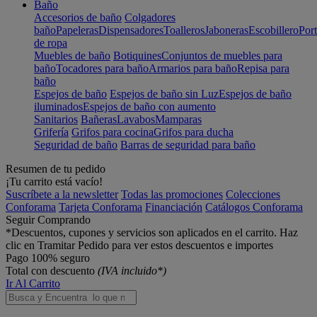
Baño
Accesorios de baño
Colgadores
baño
Papeleras
Dispensadores
Toalleros
Jaboneras
Escobillero
Port
de ropa
Muebles de baño
Botiquines
Conjuntos de muebles para
baño
Tocadores para baño
Armarios para baño
Repisa para
baño
Espejos de baño
Espejos de baño sin Luz
Espejos de baño
iluminados
Espejos de baño con aumento
Sanitarios
Bañeras
Lavabos
Mamparas
Grifería
Grifos para cocina
Grifos para ducha
Seguridad de baño
Barras de seguridad para baño
Resumen de tu pedido
¡Tu carrito está vacío!
Suscríbete a la newsletter
Todas las promociones
Colecciones
Conforama
Tarjeta Conforama
Financiación
Catálogos Conforama
Seguir Comprando
*Descuentos, cupones y servicios son aplicados en el carrito. Haz
clic en Tramitar Pedido para ver estos descuentos e importes
Pago 100% seguro
Total con descuento
(IVA incluido*)
Ir Al Carrito