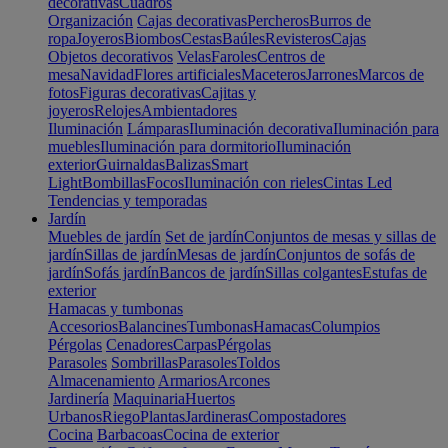
decorativas
Cuadros
Organización
Cajas decorativas
Percheros
Burros de
ropa
Joyeros
Biombos
Cestas
Baúles
Revisteros
Cajas
Objetos decorativos
Velas
Faroles
Centros de
mesa
Navidad
Flores artificiales
Maceteros
Jarrones
Marcos de
fotos
Figuras decorativas
Cajitas y
joyeros
Relojes
Ambientadores
Iluminación
Lámparas
Iluminación decorativa
Iluminación para
muebles
Iluminación para dormitorio
Iluminación
exterior
Guirnaldas
Balizas
Smart
Light
Bombillas
Focos
Iluminación con rieles
Cintas Led
Tendencias y temporadas
Jardín
Muebles de jardín
Set de jardín
Conjuntos de mesas y sillas de
jardín
Sillas de jardín
Mesas de jardín
Conjuntos de sofás de
jardín
Sofás jardín
Bancos de jardín
Sillas colgantes
Estufas de
exterior
Hamacas y tumbonas
Accesorios
Balancines
Tumbonas
Hamacas
Columpios
Pérgolas
Cenadores
Carpas
Pérgolas
Parasoles
Sombrillas
Parasoles
Toldos
Almacenamiento
Armarios
Arcones
Jardinería
Maquinaria
Huertos
Urbanos
Riego
Plantas
Jardineras
Compostadores
Cocina
Barbacoas
Cocina de exterior