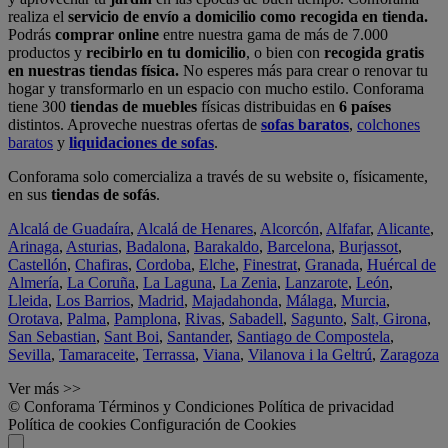
realiza el
servicio de envío a domicilio como recogida en tienda.
Podrás
comprar online
entre nuestra gama de más de 7.000
productos y
recibirlo en tu domicilio
, o bien con
recogida gratis
en nuestras tiendas física.
No esperes más para crear o renovar tu
hogar y transformarlo en un espacio con mucho estilo. Conforama
tiene 300
tiendas de muebles
físicas distribuidas en
6 países
distintos. Aproveche nuestras ofertas de
sofas baratos
,
colchones
baratos
y
liquidaciones de sofas
.
Conforama solo comercializa a través de su website o, físicamente,
en sus
tiendas de sofás
.
Alcalá de Guadaíra
,
Alcalá de Henares
,
Alcorcón
,
Alfafar
,
Alicante
,
Arinaga
,
Asturias
,
Badalona
,
Barakaldo
,
Barcelona
,
Burjassot
,
Castellón
,
Chafiras
,
Cordoba
,
Elche
,
Finestrat
,
Granada
,
Huércal de
Almería
,
La Coruña
,
La Laguna
,
La Zenia
,
Lanzarote
,
León
,
Lleida
,
Los Barrios
,
Madrid
,
Majadahonda
,
Málaga
,
Murcia
,
Orotava
,
Palma
,
Pamplona
,
Rivas
,
Sabadell
,
Sagunto
,
Salt, Girona
,
San Sebastian
,
Sant Boi
,
Santander
,
Santiago de Compostela
,
Sevilla
,
Tamaraceite
,
Terrassa
,
Viana
,
Vilanova i la Geltrú
,
Zaragoza
Ver más >>
© Conforama
Términos y Condiciones
Política de privacidad
Política de cookies
Configuración de Cookies