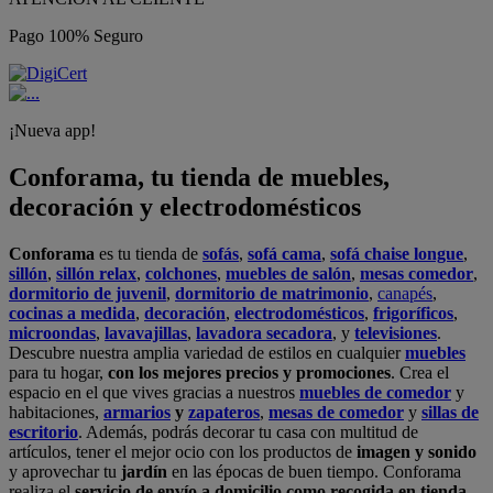
Pago 100% Seguro
¡Nueva app!
Conforama, tu tienda de muebles,
decoración y electrodomésticos
Conforama
es tu tienda de
sofás
,
sofá cama
,
sofá chaise longue
,
sillón
,
sillón relax
,
colchones
,
muebles de salón
,
mesas comedor
,
dormitorio de juvenil
,
dormitorio de matrimonio
,
canapés
,
cocinas a medida
,
decoración
,
electrodomésticos
,
frigoríficos
,
microondas
,
lavavajillas
,
lavadora secadora
, y
televisiones
.
Descubre nuestra amplia variedad de estilos en cualquier
muebles
para tu hogar,
con los mejores precios y promociones
. Crea el
espacio en el que vives gracias a nuestros
muebles de comedor
y
habitaciones,
armarios
y
zapateros
,
mesas de comedor
y
sillas de
escritorio
. Además, podrás decorar tu casa con multitud de
artículos, tener el mejor ocio con los productos de
imagen y sonido
y aprovechar tu
jardín
en las épocas de buen tiempo. Conforama
realiza el
servicio de envío a domicilio como recogida en tienda.