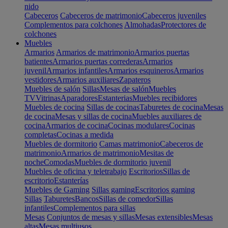
nido
Cabeceros
Cabeceros de matrimonio
Cabeceros juveniles
Complementos para colchones
Almohadas
Protectores de
colchones
Muebles
Armarios
Armarios de matrimonio
Armarios puertas
batientes
Armarios puertas correderas
Armarios
juvenil
Armarios infantiles
Armarios esquineros
Armarios
vestidores
Armarios auxiliares
Zapateros
Muebles de salón
Sillas
Mesas de salón
Muebles
TV
Vitrinas
Aparadores
Estanterias
Muebles recibidores
Muebles de cocina
Sillas de cocinas
Taburetes de cocina
Mesas
de cocina
Mesas y sillas de cocina
Muebles auxiliares de
cocina
Armarios de cocina
Cocinas modulares
Cocinas
completas
Cocinas a medida
Muebles de dormitorio
Camas matrimonio
Cabeceros de
matrimonio
Armarios de matrimonio
Mesitas de
noche
Comodas
Muebles de dormitorio juvenil
Muebles de oficina y teletrabajo
Escritorios
Sillas de
escritorio
Estanterías
Muebles de Gaming
Sillas gaming
Escritorios gaming
Sillas
Taburetes
Bancos
Sillas de comedor
Sillas
infantiles
Complementos para sillas
Mesas
Conjuntos de mesas y sillas
Mesas extensibles
Mesas
altas
Mesas multiusos