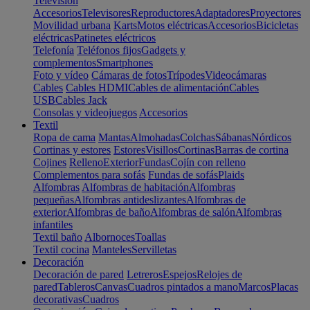
Televisión
Accesorios
Televisores
Reproductores
Adaptadores
Proyectores
Movilidad urbana
Karts
Motos eléctricas
Accesorios
Bicicletas
eléctricas
Patinetes eléctricos
Telefonía
Teléfonos fijos
Gadgets y
complementos
Smartphones
Foto y vídeo
Cámaras de fotos
Trípodes
Videocámaras
Cables
Cables HDMI
Cables de alimentación
Cables
USB
Cables Jack
Consolas y videojuegos
Accesorios
Textil
Ropa de cama
Mantas
Almohadas
Colchas
Sábanas
Nórdicos
Cortinas y estores
Estores
Visillos
Cortinas
Barras de cortina
Cojines
Relleno
Exterior
Fundas
Cojín con relleno
Complementos para sofás
Fundas de sofás
Plaids
Alfombras
Alfombras de habitación
Alfombras
pequeñas
Alfombras antideslizantes
Alfombras de
exterior
Alfombras de baño
Alfombras de salón
Alfombras
infantiles
Textil baño
Albornoces
Toallas
Textil cocina
Manteles
Servilletas
Decoración
Decoración de pared
Letreros
Espejos
Relojes de
pared
Tableros
Canvas
Cuadros pintados a mano
Marcos
Placas
decorativas
Cuadros