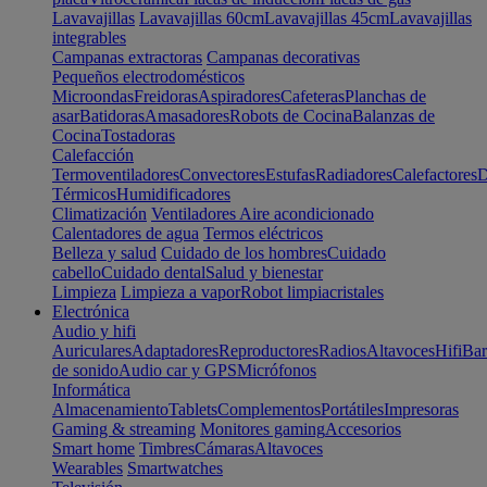
Lavavajillas
Lavavajillas 60cm
Lavavajillas 45cm
Lavavajillas
integrables
Campanas extractoras
Campanas decorativas
Pequeños electrodomésticos
Microondas
Freidoras
Aspiradores
Cafeteras
Planchas de
asar
Batidoras
Amasadores
Robots de Cocina
Balanzas de
Cocina
Tostadoras
Calefacción
Termoventiladores
Convectores
Estufas
Radiadores
Calefactores
D
Térmicos
Humidificadores
Climatización
Ventiladores
Aire acondicionado
Calentadores de agua
Termos eléctricos
Belleza y salud
Cuidado de los hombres
Cuidado
cabello
Cuidado dental
Salud y bienestar
Limpieza
Limpieza a vapor
Robot limpiacristales
Electrónica
Audio y hifi
Auriculares
Adaptadores
Reproductores
Radios
Altavoces
Hifi
Bar
de sonido
Audio car y GPS
Micrófonos
Informática
Almacenamiento
Tablets
Complementos
Portátiles
Impresoras
Gaming & streaming
Monitores gaming
Accesorios
Smart home
Timbres
Cámaras
Altavoces
Wearables
Smartwatches