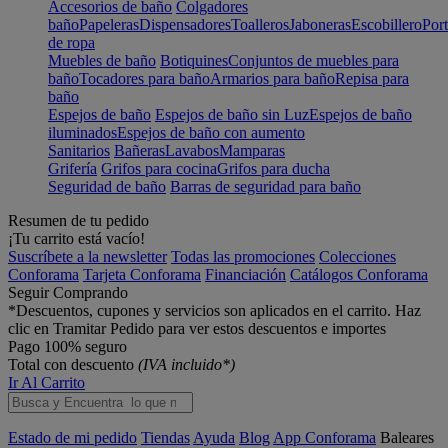
Accesorios de baño
Colgadores
baño
Papeleras
Dispensadores
Toalleros
Jaboneras
Escobillero
Port
de ropa
Muebles de baño
Botiquines
Conjuntos de muebles para
baño
Tocadores para baño
Armarios para baño
Repisa para
baño
Espejos de baño
Espejos de baño sin Luz
Espejos de baño
iluminados
Espejos de baño con aumento
Sanitarios
Bañeras
Lavabos
Mamparas
Grifería
Grifos para cocina
Grifos para ducha
Seguridad de baño
Barras de seguridad para baño
Resumen de tu pedido
¡Tu carrito está vacío!
Suscríbete a la newsletter
Todas las promociones
Colecciones
Conforama
Tarjeta Conforama
Financiación
Catálogos Conforama
Seguir Comprando
*Descuentos, cupones y servicios son aplicados en el carrito. Haz
clic en Tramitar Pedido para ver estos descuentos e importes
Pago 100% seguro
Total con descuento
(IVA incluido*)
Ir Al Carrito
Estado de mi pedido
Tiendas
Ayuda
Blog
App Conforama
Baleares