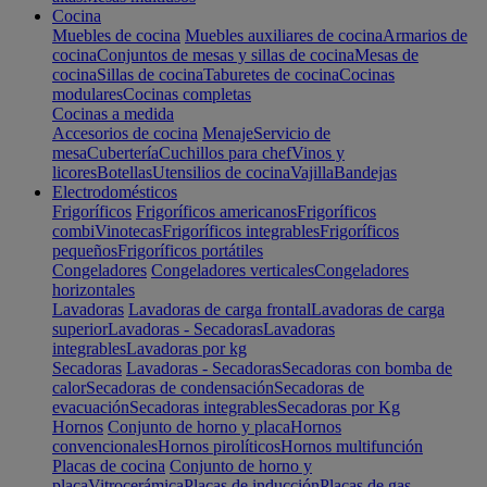
Cocina
Muebles de cocina
Muebles auxiliares de cocina
Armarios de
cocina
Conjuntos de mesas y sillas de cocina
Mesas de
cocina
Sillas de cocina
Taburetes de cocina
Cocinas
modulares
Cocinas completas
Cocinas a medida
Accesorios de cocina
Menaje
Servicio de
mesa
Cubertería
Cuchillos para chef
Vinos y
licores
Botellas
Utensilios de cocina
Vajilla
Bandejas
Electrodomésticos
Frigoríficos
Frigoríficos americanos
Frigoríficos
combi
Vinotecas
Frigoríficos integrables
Frigoríficos
pequeños
Frigoríficos portátiles
Congeladores
Congeladores verticales
Congeladores
horizontales
Lavadoras
Lavadoras de carga frontal
Lavadoras de carga
superior
Lavadoras - Secadoras
Lavadoras
integrables
Lavadoras por kg
Secadoras
Lavadoras - Secadoras
Secadoras con bomba de
calor
Secadoras de condensación
Secadoras de
evacuación
Secadoras integrables
Secadoras por Kg
Hornos
Conjunto de horno y placa
Hornos
convencionales
Hornos pirolíticos
Hornos multifunción
Placas de cocina
Conjunto de horno y
placa
Vitrocerámica
Placas de inducción
Placas de gas