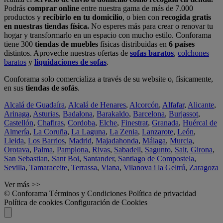
Podrás
comprar online
entre nuestra gama de más de 7.000
productos y
recibirlo en tu domicilio
, o bien con
recogida gratis
en nuestras tiendas física.
No esperes más para crear o renovar tu
hogar y transformarlo en un espacio con mucho estilo. Conforama
tiene 300
tiendas de muebles
físicas distribuidas en
6 países
distintos. Aproveche nuestras ofertas de
sofas baratos
,
colchones
baratos
y
liquidaciones de sofas
.
Conforama solo comercializa a través de su website o, físicamente,
en sus
tiendas de sofás
.
Alcalá de Guadaíra
,
Alcalá de Henares
,
Alcorcón
,
Alfafar
,
Alicante
,
Arinaga
,
Asturias
,
Badalona
,
Barakaldo
,
Barcelona
,
Burjassot
,
Castellón
,
Chafiras
,
Cordoba
,
Elche
,
Finestrat
,
Granada
,
Huércal de
Almería
,
La Coruña
,
La Laguna
,
La Zenia
,
Lanzarote
,
León
,
Lleida
,
Los Barrios
,
Madrid
,
Majadahonda
,
Málaga
,
Murcia
,
Orotava
,
Palma
,
Pamplona
,
Rivas
,
Sabadell
,
Sagunto
,
Salt, Girona
,
San Sebastian
,
Sant Boi
,
Santander
,
Santiago de Compostela
,
Sevilla
,
Tamaraceite
,
Terrassa
,
Viana
,
Vilanova i la Geltrú
,
Zaragoza
Ver más >>
© Conforama
Términos y Condiciones
Política de privacidad
Política de cookies
Configuración de Cookies