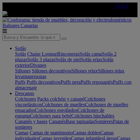
🔵Cambia tu electro con
-10% EXTRA
de descuento ☑️
AQUÍ
Baleares
Canarias
Sofás
Sofás
Chaise Longue
Rinconeras
Sofás cama
Sofás 2
plazas
Sofás 3 plazas
Sofás de piel
Sofás relax
Sofás
exterior
Divanes
Sillones
Sillones decorativos
Sillones relax
Sillones relax
levantapersonas
Puffs
Puffs decorativos
Puffs pera
Puffs reposapiés
Puffs con
almacenaje
Descanso
Colchones
Packs colchón y canapé
Colchones
viscoelásticos
Colchones de muelles
Colchones de muelles
ensacados
Colchones enrollados
Colchones de
espuma
Colchones para bebé
Colchones hinchables
Canapés y bases
Canapés
Base tapizadas
Somieres
Patas de
somieres
Camas
Camas de matrimonio
Camas dobles
Camas
individuales
Camas juveniles
Camas infantiles
Literas
Camas