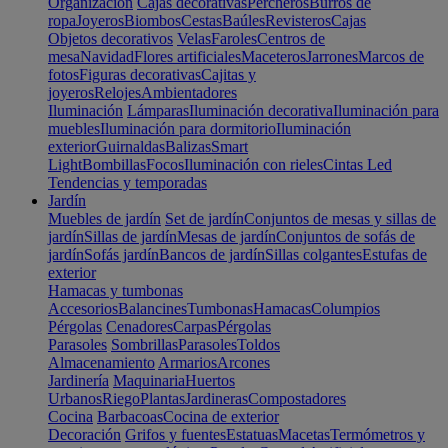
Organización
Cajas decorativas
Percheros
Burros de
ropa
Joyeros
Biombos
Cestas
Baúles
Revisteros
Cajas
Objetos decorativos
Velas
Faroles
Centros de
mesa
Navidad
Flores artificiales
Maceteros
Jarrones
Marcos de
fotos
Figuras decorativas
Cajitas y
joyeros
Relojes
Ambientadores
Iluminación
Lámparas
Iluminación decorativa
Iluminación para
muebles
Iluminación para dormitorio
Iluminación
exterior
Guirnaldas
Balizas
Smart
Light
Bombillas
Focos
Iluminación con rieles
Cintas Led
Tendencias y temporadas
Jardín
Muebles de jardín
Set de jardín
Conjuntos de mesas y sillas de
jardín
Sillas de jardín
Mesas de jardín
Conjuntos de sofás de
jardín
Sofás jardín
Bancos de jardín
Sillas colgantes
Estufas de
exterior
Hamacas y tumbonas
Accesorios
Balancines
Tumbonas
Hamacas
Columpios
Pérgolas
Cenadores
Carpas
Pérgolas
Parasoles
Sombrillas
Parasoles
Toldos
Almacenamiento
Armarios
Arcones
Jardinería
Maquinaria
Huertos
Urbanos
Riego
Plantas
Jardineras
Compostadores
Cocina
Barbacoas
Cocina de exterior
Decoración
Grifos y fuentes
Estatuas
Macetas
Termómetros y