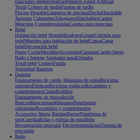
estaciones metereológicas
Paneles
Cesped Artificial
Textil
Cojines de jardín
Fundas de jardín
Piscina
Plegable
Limpieza de piscinas
Ducha
Hinchable
Juguetes
Columpios
Toboganes
Hinchables
Casitas
Mascotas
Comederos
Jaulas
Casetas para mascotas
Bebé
Habitación bebé
Humidificadores
Cestas
Colchón para
bebé
Muebles para habitación de bebé
Cunas
Cama
bebé
Decoración bebé
Paseo
Coche
Mochilas
Accesorios
Capazos
Carrito ligero
Baño e higiene
Aspirador nasal
Orinales
Textil bebé
Cojines
Funda
Seguridad
Barreras
Deporte
Equipamiento de cardio
Máquinas de remo
Bicicletas
spinning
Elípticas
Bicicletas estáticas
Recambios y
complementos
Cintas
Rodillos
Equipamiento de musculación
Bancos
Mancuernas
Máquinas
Plataformas
vibratorias
Recambios y complementos
Accesorios fitness
Bandas
Barras
Plataforma de
step
Cuerdas
Bolas y esferas de equilibrio
Recuperación muscular
Electroestimulación
Terapia de
percusión
Baño