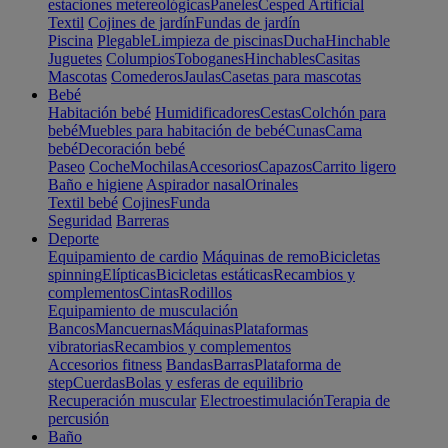
estaciones metereológicas
Paneles
Cesped Artificial
Textil
Cojines de jardín
Fundas de jardín
Piscina
Plegable
Limpieza de piscinas
Ducha
Hinchable
Juguetes
Columpios
Toboganes
Hinchables
Casitas
Mascotas
Comederos
Jaulas
Casetas para mascotas
Bebé
Habitación bebé
Humidificadores
Cestas
Colchón para
bebé
Muebles para habitación de bebé
Cunas
Cama
bebé
Decoración bebé
Paseo
Coche
Mochilas
Accesorios
Capazos
Carrito ligero
Baño e higiene
Aspirador nasal
Orinales
Textil bebé
Cojines
Funda
Seguridad
Barreras
Deporte
Equipamiento de cardio
Máquinas de remo
Bicicletas
spinning
Elípticas
Bicicletas estáticas
Recambios y
complementos
Cintas
Rodillos
Equipamiento de musculación
Bancos
Mancuernas
Máquinas
Plataformas
vibratorias
Recambios y complementos
Accesorios fitness
Bandas
Barras
Plataforma de
step
Cuerdas
Bolas y esferas de equilibrio
Recuperación muscular
Electroestimulación
Terapia de
percusión
Baño