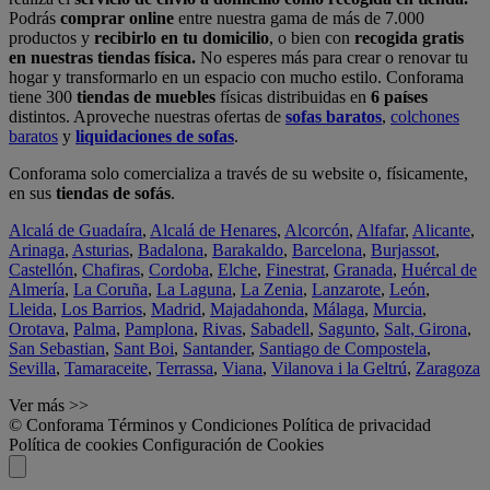
Podrás
comprar online
entre nuestra gama de más de 7.000
productos y
recibirlo en tu domicilio
, o bien con
recogida gratis
en nuestras tiendas física.
No esperes más para crear o renovar tu
hogar y transformarlo en un espacio con mucho estilo. Conforama
tiene 300
tiendas de muebles
físicas distribuidas en
6 países
distintos. Aproveche nuestras ofertas de
sofas baratos
,
colchones
baratos
y
liquidaciones de sofas
.
Conforama solo comercializa a través de su website o, físicamente,
en sus
tiendas de sofás
.
Alcalá de Guadaíra
,
Alcalá de Henares
,
Alcorcón
,
Alfafar
,
Alicante
,
Arinaga
,
Asturias
,
Badalona
,
Barakaldo
,
Barcelona
,
Burjassot
,
Castellón
,
Chafiras
,
Cordoba
,
Elche
,
Finestrat
,
Granada
,
Huércal de
Almería
,
La Coruña
,
La Laguna
,
La Zenia
,
Lanzarote
,
León
,
Lleida
,
Los Barrios
,
Madrid
,
Majadahonda
,
Málaga
,
Murcia
,
Orotava
,
Palma
,
Pamplona
,
Rivas
,
Sabadell
,
Sagunto
,
Salt, Girona
,
San Sebastian
,
Sant Boi
,
Santander
,
Santiago de Compostela
,
Sevilla
,
Tamaraceite
,
Terrassa
,
Viana
,
Vilanova i la Geltrú
,
Zaragoza
Ver más >>
© Conforama
Términos y Condiciones
Política de privacidad
Política de cookies
Configuración de Cookies