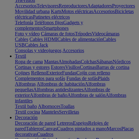
Televisión
Accesorios
Televisores
Reproductores
Adaptadores
Proyectores
Movilidad urbana
Karts
Motos eléctricas
Accesorios
Bicicletas
eléctricas
Patinetes eléctricos
Telefonía
Teléfonos fijos
Gadgets y
complementos
Smartphones
Foto y vídeo
Cámaras de fotos
Trípodes
Videocámaras
Cables
Cables HDMI
Cables de alimentación
Cables
USB
Cables Jack
Consolas y videojuegos
Accesorios
Textil
Ropa de cama
Mantas
Almohadas
Colchas
Sábanas
Nórdicos
Cortinas y estores
Estores
Visillos
Cortinas
Barras de cortina
Cojines
Relleno
Exterior
Fundas
Cojín con relleno
Complementos para sofás
Fundas de sofás
Plaids
Alfombras
Alfombras de habitación
Alfombras
pequeñas
Alfombras antideslizantes
Alfombras de
exterior
Alfombras de baño
Alfombras de salón
Alfombras
infantiles
Textil baño
Albornoces
Toallas
Textil cocina
Manteles
Servilletas
Decoración
Decoración de pared
Letreros
Espejos
Relojes de
pared
Tableros
Canvas
Cuadros pintados a mano
Marcos
Placas
decorativas
Cuadros