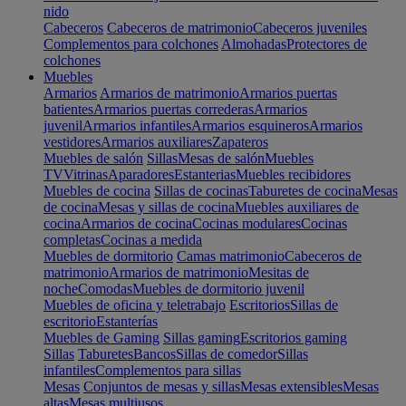
nido
Cabeceros
Cabeceros de matrimonio
Cabeceros juveniles
Complementos para colchones
Almohadas
Protectores de
colchones
Muebles
Armarios
Armarios de matrimonio
Armarios puertas
batientes
Armarios puertas correderas
Armarios
juvenil
Armarios infantiles
Armarios esquineros
Armarios
vestidores
Armarios auxiliares
Zapateros
Muebles de salón
Sillas
Mesas de salón
Muebles
TV
Vitrinas
Aparadores
Estanterias
Muebles recibidores
Muebles de cocina
Sillas de cocinas
Taburetes de cocina
Mesas
de cocina
Mesas y sillas de cocina
Muebles auxiliares de
cocina
Armarios de cocina
Cocinas modulares
Cocinas
completas
Cocinas a medida
Muebles de dormitorio
Camas matrimonio
Cabeceros de
matrimonio
Armarios de matrimonio
Mesitas de
noche
Comodas
Muebles de dormitorio juvenil
Muebles de oficina y teletrabajo
Escritorios
Sillas de
escritorio
Estanterías
Muebles de Gaming
Sillas gaming
Escritorios gaming
Sillas
Taburetes
Bancos
Sillas de comedor
Sillas
infantiles
Complementos para sillas
Mesas
Conjuntos de mesas y sillas
Mesas extensibles
Mesas
altas
Mesas multiusos