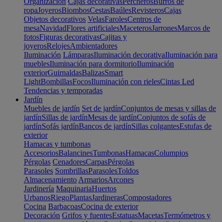
Organización
Cajas decorativas
Percheros
Burros de
ropa
Joyeros
Biombos
Cestas
Baúles
Revisteros
Cajas
Objetos decorativos
Velas
Faroles
Centros de
mesa
Navidad
Flores artificiales
Maceteros
Jarrones
Marcos de
fotos
Figuras decorativas
Cajitas y
joyeros
Relojes
Ambientadores
Iluminación
Lámparas
Iluminación decorativa
Iluminación para
muebles
Iluminación para dormitorio
Iluminación
exterior
Guirnaldas
Balizas
Smart
Light
Bombillas
Focos
Iluminación con rieles
Cintas Led
Tendencias y temporadas
Jardín
Muebles de jardín
Set de jardín
Conjuntos de mesas y sillas de
jardín
Sillas de jardín
Mesas de jardín
Conjuntos de sofás de
jardín
Sofás jardín
Bancos de jardín
Sillas colgantes
Estufas de
exterior
Hamacas y tumbonas
Accesorios
Balancines
Tumbonas
Hamacas
Columpios
Pérgolas
Cenadores
Carpas
Pérgolas
Parasoles
Sombrillas
Parasoles
Toldos
Almacenamiento
Armarios
Arcones
Jardinería
Maquinaria
Huertos
Urbanos
Riego
Plantas
Jardineras
Compostadores
Cocina
Barbacoas
Cocina de exterior
Decoración
Grifos y fuentes
Estatuas
Macetas
Termómetros y