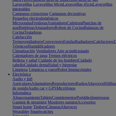
Lavavajillas
Lavavajillas 60cm
Lavavajillas 45cm
Lavavajillas
integrables
Campanas extractoras
Campanas decorativas
Pequeños electrodomésticos
Microondas
Freidoras
Aspiradores
Cafeteras
Planchas de
asar
Batidoras
Amasadores
Robots de Cocina
Balanzas de
Cocina
Tostadoras
Calefacción
Termoventiladores
Convectores
Estufas
Radiadores
Calefactores
D
Térmicos
Humidificadores
Climatización
Ventiladores
Aire acondicionado
Calentadores de agua
Termos eléctricos
Belleza y salud
Cuidado de los hombres
Cuidado
cabello
Cuidado dental
Salud y bienestar
Limpieza
Limpieza a vapor
Robot limpiacristales
Electrónica
Audio y hifi
Auriculares
Adaptadores
Reproductores
Radios
Altavoces
Hifi
Bar
de sonido
Audio car y GPS
Micrófonos
Informática
Almacenamiento
Tablets
Complementos
Portátiles
Impresoras
Gaming & streaming
Monitores gaming
Accesorios
Smart home
Timbres
Cámaras
Altavoces
Wearables
Smartwatches