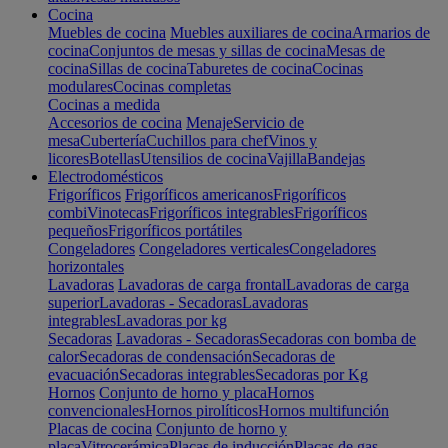
Cocina
Muebles de cocina
Muebles auxiliares de cocina
Armarios de
cocina
Conjuntos de mesas y sillas de cocina
Mesas de
cocina
Sillas de cocina
Taburetes de cocina
Cocinas
modulares
Cocinas completas
Cocinas a medida
Accesorios de cocina
Menaje
Servicio de
mesa
Cubertería
Cuchillos para chef
Vinos y
licores
Botellas
Utensilios de cocina
Vajilla
Bandejas
Electrodomésticos
Frigoríficos
Frigoríficos americanos
Frigoríficos
combi
Vinotecas
Frigoríficos integrables
Frigoríficos
pequeños
Frigoríficos portátiles
Congeladores
Congeladores verticales
Congeladores
horizontales
Lavadoras
Lavadoras de carga frontal
Lavadoras de carga
superior
Lavadoras - Secadoras
Lavadoras
integrables
Lavadoras por kg
Secadoras
Lavadoras - Secadoras
Secadoras con bomba de
calor
Secadoras de condensación
Secadoras de
evacuación
Secadoras integrables
Secadoras por Kg
Hornos
Conjunto de horno y placa
Hornos
convencionales
Hornos pirolíticos
Hornos multifunción
Placas de cocina
Conjunto de horno y
placa
Vitrocerámica
Placas de inducción
Placas de gas