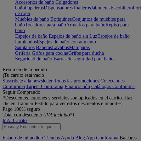
Accesorios de baño
Colgadores
baño
Papeleras
Dispensadores
Toalleros
Jaboneras
Escobillero
Port
de ropa
Muebles de baño
Botiquines
Conjuntos de muebles para
baño
Tocadores para baño
Armarios para baño
Repisa para
baño
Espejos de baño
Espejos de baño sin Luz
Espejos de baño
iluminados
Espejos de baño con aumento
Sanitarios
Bañeras
Lavabos
Mamparas
Grifería
Grifos para cocina
Grifos para ducha
Seguridad de baño
Barras de seguridad para baño
Resumen de tu pedido
¡Tu carrito está vacío!
Suscríbete a la newsletter
Todas las promociones
Colecciones
Conforama
Tarjeta Conforama
Financiación
Catálogos Conforama
Seguir Comprando
*Descuentos, cupones y servicios son aplicados en el carrito. Haz
clic en Tramitar Pedido para ver estos descuentos e importes
Pago 100% seguro
Total con descuento
(IVA incluido*)
Ir Al Carrito
Estado de mi pedido
Tiendas
Ayuda
Blog
App Conforama
Baleares