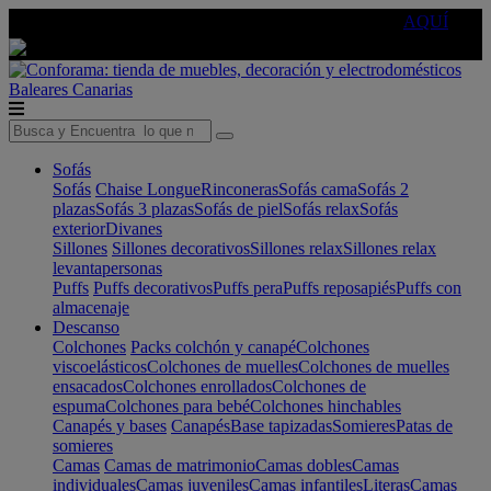
🔵Cambia tu electro con
-10% EXTRA
de descuento ☑️
AQUÍ
Baleares
Canarias
Sofás
Sofás
Chaise Longue
Rinconeras
Sofás cama
Sofás 2
plazas
Sofás 3 plazas
Sofás de piel
Sofás relax
Sofás
exterior
Divanes
Sillones
Sillones decorativos
Sillones relax
Sillones relax
levantapersonas
Puffs
Puffs decorativos
Puffs pera
Puffs reposapiés
Puffs con
almacenaje
Descanso
Colchones
Packs colchón y canapé
Colchones
viscoelásticos
Colchones de muelles
Colchones de muelles
ensacados
Colchones enrollados
Colchones de
espuma
Colchones para bebé
Colchones hinchables
Canapés y bases
Canapés
Base tapizadas
Somieres
Patas de
somieres
Camas
Camas de matrimonio
Camas dobles
Camas
individuales
Camas juveniles
Camas infantiles
Literas
Camas