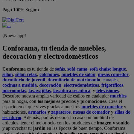
Pago 100% Seguro
¡Nueva app!
Conforama, tu tienda de muebles,
decoración y electrodomésticos
Conforama
es tu tienda de
sofás
,
sofá cama
,
sofá chaise longue
,
sillón
,
sillón relax
,
colchones
,
muebles de salón
,
mesas comedor
,
dormitorio de juvenil
,
dormitorio de matrimonio
,
canapés
,
cocinas a medida
,
decoración
,
electrodomésticos
,
frigoríficos
,
microondas
,
lavavajillas
,
lavadora secadora
, y
televisiones
.
Descubre nuestra amplia variedad de estilos en cualquier
muebles
para tu hogar,
con los mejores precios y promociones
. Crea el
espacio en el que vives gracias a nuestros
muebles de comedor
y
habitaciones,
armarios
y
zapateros
,
mesas de comedor
y
sillas de
escritorio
. Además, podrás decorar tu casa con multitud de
artículos, tener el mejor ocio con los productos de
imagen y sonido
y aprovechar tu
jardín
en las épocas de buen tiempo. Conforama
realiza el
servicio de envío a domicilio como recogida en tienda.