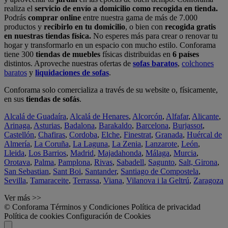
realiza el
servicio de envío a domicilio como recogida en tienda.
Podrás
comprar online
entre nuestra gama de más de 7.000
productos y
recibirlo en tu domicilio
, o bien con
recogida gratis
en nuestras tiendas física.
No esperes más para crear o renovar tu
hogar y transformarlo en un espacio con mucho estilo. Conforama
tiene 300
tiendas de muebles
físicas distribuidas en
6 países
distintos. Aproveche nuestras ofertas de
sofas baratos
,
colchones
baratos
y
liquidaciones de sofas
.
Conforama solo comercializa a través de su website o, físicamente,
en sus
tiendas de sofás
.
Alcalá de Guadaíra
,
Alcalá de Henares
,
Alcorcón
,
Alfafar
,
Alicante
,
Arinaga
,
Asturias
,
Badalona
,
Barakaldo
,
Barcelona
,
Burjassot
,
Castellón
,
Chafiras
,
Cordoba
,
Elche
,
Finestrat
,
Granada
,
Huércal de
Almería
,
La Coruña
,
La Laguna
,
La Zenia
,
Lanzarote
,
León
,
Lleida
,
Los Barrios
,
Madrid
,
Majadahonda
,
Málaga
,
Murcia
,
Orotava
,
Palma
,
Pamplona
,
Rivas
,
Sabadell
,
Sagunto
,
Salt, Girona
,
San Sebastian
,
Sant Boi
,
Santander
,
Santiago de Compostela
,
Sevilla
,
Tamaraceite
,
Terrassa
,
Viana
,
Vilanova i la Geltrú
,
Zaragoza
Ver más >>
© Conforama
Términos y Condiciones
Política de privacidad
Política de cookies
Configuración de Cookies