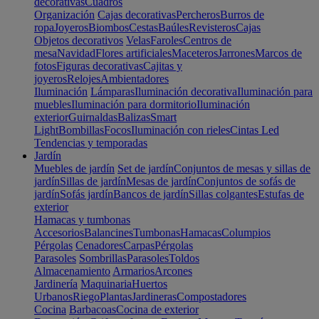
decorativas
Cuadros
Organización
Cajas decorativas
Percheros
Burros de
ropa
Joyeros
Biombos
Cestas
Baúles
Revisteros
Cajas
Objetos decorativos
Velas
Faroles
Centros de
mesa
Navidad
Flores artificiales
Maceteros
Jarrones
Marcos de
fotos
Figuras decorativas
Cajitas y
joyeros
Relojes
Ambientadores
Iluminación
Lámparas
Iluminación decorativa
Iluminación para
muebles
Iluminación para dormitorio
Iluminación
exterior
Guirnaldas
Balizas
Smart
Light
Bombillas
Focos
Iluminación con rieles
Cintas Led
Tendencias y temporadas
Jardín
Muebles de jardín
Set de jardín
Conjuntos de mesas y sillas de
jardín
Sillas de jardín
Mesas de jardín
Conjuntos de sofás de
jardín
Sofás jardín
Bancos de jardín
Sillas colgantes
Estufas de
exterior
Hamacas y tumbonas
Accesorios
Balancines
Tumbonas
Hamacas
Columpios
Pérgolas
Cenadores
Carpas
Pérgolas
Parasoles
Sombrillas
Parasoles
Toldos
Almacenamiento
Armarios
Arcones
Jardinería
Maquinaria
Huertos
Urbanos
Riego
Plantas
Jardineras
Compostadores
Cocina
Barbacoas
Cocina de exterior