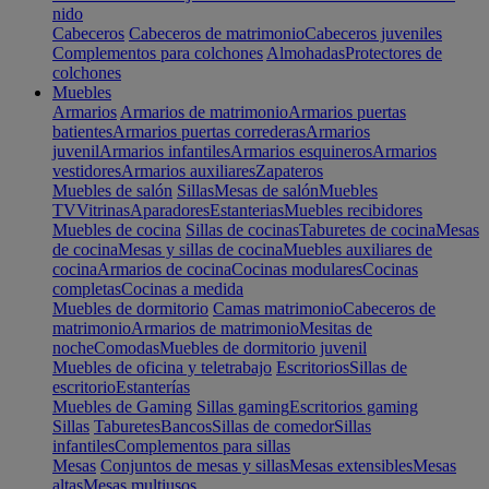
nido
Cabeceros
Cabeceros de matrimonio
Cabeceros juveniles
Complementos para colchones
Almohadas
Protectores de
colchones
Muebles
Armarios
Armarios de matrimonio
Armarios puertas
batientes
Armarios puertas correderas
Armarios
juvenil
Armarios infantiles
Armarios esquineros
Armarios
vestidores
Armarios auxiliares
Zapateros
Muebles de salón
Sillas
Mesas de salón
Muebles
TV
Vitrinas
Aparadores
Estanterias
Muebles recibidores
Muebles de cocina
Sillas de cocinas
Taburetes de cocina
Mesas
de cocina
Mesas y sillas de cocina
Muebles auxiliares de
cocina
Armarios de cocina
Cocinas modulares
Cocinas
completas
Cocinas a medida
Muebles de dormitorio
Camas matrimonio
Cabeceros de
matrimonio
Armarios de matrimonio
Mesitas de
noche
Comodas
Muebles de dormitorio juvenil
Muebles de oficina y teletrabajo
Escritorios
Sillas de
escritorio
Estanterías
Muebles de Gaming
Sillas gaming
Escritorios gaming
Sillas
Taburetes
Bancos
Sillas de comedor
Sillas
infantiles
Complementos para sillas
Mesas
Conjuntos de mesas y sillas
Mesas extensibles
Mesas
altas
Mesas multiusos