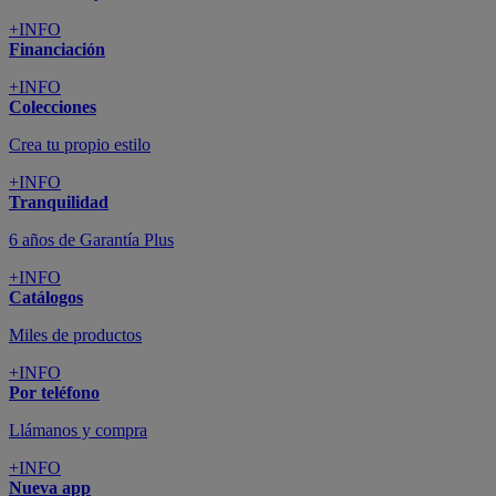
+INFO
Financiación
+INFO
Colecciones
Crea tu propio estilo
+INFO
Tranquilidad
6 años de Garantía Plus
+INFO
Catálogos
Miles de productos
+INFO
Por teléfono
Llámanos y compra
+INFO
Nueva app