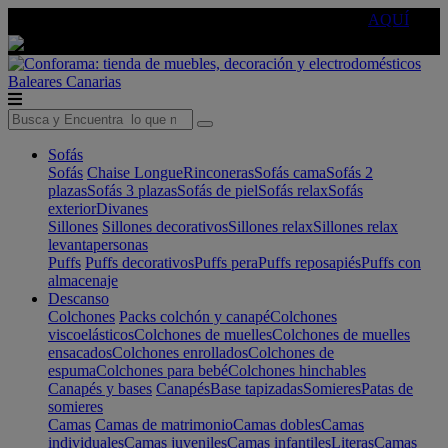
🔵Cambia tu electro con
-10% EXTRA
de descuento ☑️
AQUÍ
Baleares
Canarias
Sofás
Sofás
Chaise Longue
Rinconeras
Sofás cama
Sofás 2
plazas
Sofás 3 plazas
Sofás de piel
Sofás relax
Sofás
exterior
Divanes
Sillones
Sillones decorativos
Sillones relax
Sillones relax
levantapersonas
Puffs
Puffs decorativos
Puffs pera
Puffs reposapiés
Puffs con
almacenaje
Descanso
Colchones
Packs colchón y canapé
Colchones
viscoelásticos
Colchones de muelles
Colchones de muelles
ensacados
Colchones enrollados
Colchones de
espuma
Colchones para bebé
Colchones hinchables
Canapés y bases
Canapés
Base tapizadas
Somieres
Patas de
somieres
Camas
Camas de matrimonio
Camas dobles
Camas
individuales
Camas juveniles
Camas infantiles
Literas
Camas