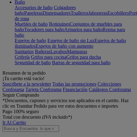
Baño
Accesorios de baño
Colgadores
baño
Papeleras
Dispensadores
Toalleros
Jaboneras
Escobillero
Port
de ropa
Muebles de baño
Botiquines
Conjuntos de muebles para
baño
Tocadores para baño
Armarios para baño
Repisa para
baño
Espejos de baño
Espejos de baño sin Luz
Espejos de baño
iluminados
Espejos de baño con aumento
Sanitarios
Bañeras
Lavabos
Mamparas
Grifería
Grifos para cocina
Grifos para ducha
Seguridad de baño
Barras de seguridad para baño
Resumen de tu pedido
¡Tu carrito está vacío!
Suscríbete a la newsletter
Todas las promociones
Colecciones
Conforama
Tarjeta Conforama
Financiación
Catálogos Conforama
Seguir Comprando
*Descuentos, cupones y servicios son aplicados en el carrito. Haz
clic en Tramitar Pedido para ver estos descuentos e importes
Pago 100% seguro
Total con descuento
(IVA incluido*)
Ir Al Carrito