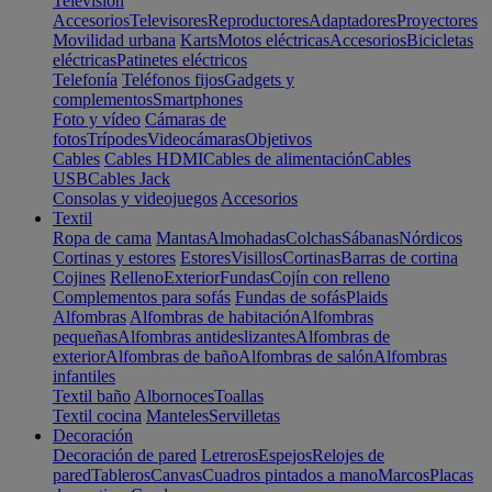
Televisión
Accesorios
Televisores
Reproductores
Adaptadores
Proyectores
Movilidad urbana
Karts
Motos eléctricas
Accesorios
Bicicletas
eléctricas
Patinetes eléctricos
Telefonía
Teléfonos fijos
Gadgets y
complementos
Smartphones
Foto y vídeo
Cámaras de
fotos
Trípodes
Videocámaras
Objetivos
Cables
Cables HDMI
Cables de alimentación
Cables
USB
Cables Jack
Consolas y videojuegos
Accesorios
Textil
Ropa de cama
Mantas
Almohadas
Colchas
Sábanas
Nórdicos
Cortinas y estores
Estores
Visillos
Cortinas
Barras de cortina
Cojines
Relleno
Exterior
Fundas
Cojín con relleno
Complementos para sofás
Fundas de sofás
Plaids
Alfombras
Alfombras de habitación
Alfombras
pequeñas
Alfombras antideslizantes
Alfombras de
exterior
Alfombras de baño
Alfombras de salón
Alfombras
infantiles
Textil baño
Albornoces
Toallas
Textil cocina
Manteles
Servilletas
Decoración
Decoración de pared
Letreros
Espejos
Relojes de
pared
Tableros
Canvas
Cuadros pintados a mano
Marcos
Placas