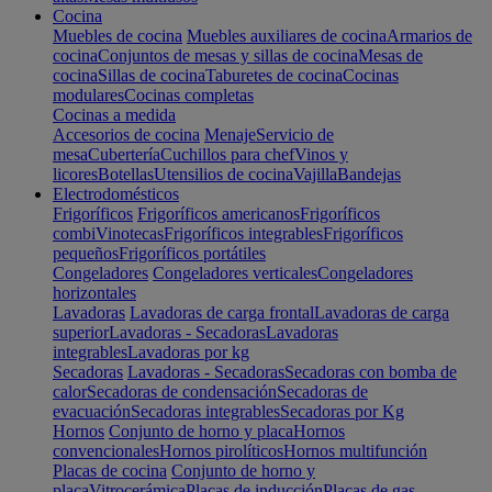
Cocina
Muebles de cocina
Muebles auxiliares de cocina
Armarios de
cocina
Conjuntos de mesas y sillas de cocina
Mesas de
cocina
Sillas de cocina
Taburetes de cocina
Cocinas
modulares
Cocinas completas
Cocinas a medida
Accesorios de cocina
Menaje
Servicio de
mesa
Cubertería
Cuchillos para chef
Vinos y
licores
Botellas
Utensilios de cocina
Vajilla
Bandejas
Electrodomésticos
Frigoríficos
Frigoríficos americanos
Frigoríficos
combi
Vinotecas
Frigoríficos integrables
Frigoríficos
pequeños
Frigoríficos portátiles
Congeladores
Congeladores verticales
Congeladores
horizontales
Lavadoras
Lavadoras de carga frontal
Lavadoras de carga
superior
Lavadoras - Secadoras
Lavadoras
integrables
Lavadoras por kg
Secadoras
Lavadoras - Secadoras
Secadoras con bomba de
calor
Secadoras de condensación
Secadoras de
evacuación
Secadoras integrables
Secadoras por Kg
Hornos
Conjunto de horno y placa
Hornos
convencionales
Hornos pirolíticos
Hornos multifunción
Placas de cocina
Conjunto de horno y
placa
Vitrocerámica
Placas de inducción
Placas de gas