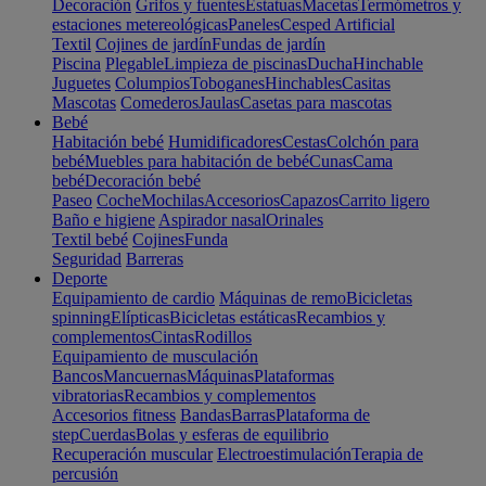
Decoración
Grifos y fuentes
Estatuas
Macetas
Termómetros y
estaciones metereológicas
Paneles
Cesped Artificial
Textil
Cojines de jardín
Fundas de jardín
Piscina
Plegable
Limpieza de piscinas
Ducha
Hinchable
Juguetes
Columpios
Toboganes
Hinchables
Casitas
Mascotas
Comederos
Jaulas
Casetas para mascotas
Bebé
Habitación bebé
Humidificadores
Cestas
Colchón para
bebé
Muebles para habitación de bebé
Cunas
Cama
bebé
Decoración bebé
Paseo
Coche
Mochilas
Accesorios
Capazos
Carrito ligero
Baño e higiene
Aspirador nasal
Orinales
Textil bebé
Cojines
Funda
Seguridad
Barreras
Deporte
Equipamiento de cardio
Máquinas de remo
Bicicletas
spinning
Elípticas
Bicicletas estáticas
Recambios y
complementos
Cintas
Rodillos
Equipamiento de musculación
Bancos
Mancuernas
Máquinas
Plataformas
vibratorias
Recambios y complementos
Accesorios fitness
Bandas
Barras
Plataforma de
step
Cuerdas
Bolas y esferas de equilibrio
Recuperación muscular
Electroestimulación
Terapia de
percusión