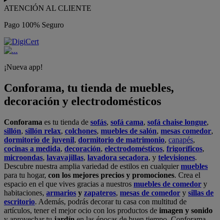
ATENCIÓN AL CLIENTE
Pago 100% Seguro
¡Nueva app!
Conforama, tu tienda de muebles,
decoración y electrodomésticos
Conforama
es tu tienda de
sofás
,
sofá cama
,
sofá chaise longue
,
sillón
,
sillón relax
,
colchones
,
muebles de salón
,
mesas comedor
,
dormitorio de juvenil
,
dormitorio de matrimonio
,
canapés
,
cocinas a medida
,
decoración
,
electrodomésticos
,
frigoríficos
,
microondas
,
lavavajillas
,
lavadora secadora
, y
televisiones
.
Descubre nuestra amplia variedad de estilos en cualquier
muebles
para tu hogar,
con los mejores precios y promociones
. Crea el
espacio en el que vives gracias a nuestros
muebles de comedor
y
habitaciones,
armarios
y
zapateros
,
mesas de comedor
y
sillas de
escritorio
. Además, podrás decorar tu casa con multitud de
artículos, tener el mejor ocio con los productos de
imagen y sonido
y aprovechar tu
jardín
en las épocas de buen tiempo. Conforama