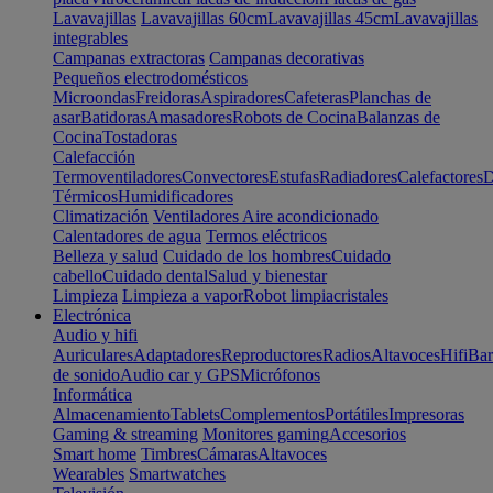
Lavavajillas
Lavavajillas 60cm
Lavavajillas 45cm
Lavavajillas
integrables
Campanas extractoras
Campanas decorativas
Pequeños electrodomésticos
Microondas
Freidoras
Aspiradores
Cafeteras
Planchas de
asar
Batidoras
Amasadores
Robots de Cocina
Balanzas de
Cocina
Tostadoras
Calefacción
Termoventiladores
Convectores
Estufas
Radiadores
Calefactores
D
Térmicos
Humidificadores
Climatización
Ventiladores
Aire acondicionado
Calentadores de agua
Termos eléctricos
Belleza y salud
Cuidado de los hombres
Cuidado
cabello
Cuidado dental
Salud y bienestar
Limpieza
Limpieza a vapor
Robot limpiacristales
Electrónica
Audio y hifi
Auriculares
Adaptadores
Reproductores
Radios
Altavoces
Hifi
Bar
de sonido
Audio car y GPS
Micrófonos
Informática
Almacenamiento
Tablets
Complementos
Portátiles
Impresoras
Gaming & streaming
Monitores gaming
Accesorios
Smart home
Timbres
Cámaras
Altavoces
Wearables
Smartwatches