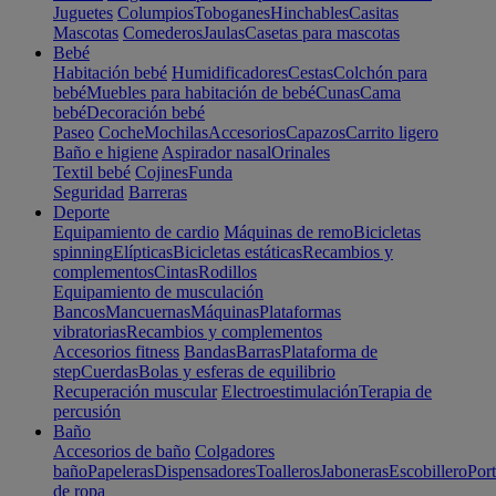
Juguetes
Columpios
Toboganes
Hinchables
Casitas
Mascotas
Comederos
Jaulas
Casetas para mascotas
Bebé
Habitación bebé
Humidificadores
Cestas
Colchón para
bebé
Muebles para habitación de bebé
Cunas
Cama
bebé
Decoración bebé
Paseo
Coche
Mochilas
Accesorios
Capazos
Carrito ligero
Baño e higiene
Aspirador nasal
Orinales
Textil bebé
Cojines
Funda
Seguridad
Barreras
Deporte
Equipamiento de cardio
Máquinas de remo
Bicicletas
spinning
Elípticas
Bicicletas estáticas
Recambios y
complementos
Cintas
Rodillos
Equipamiento de musculación
Bancos
Mancuernas
Máquinas
Plataformas
vibratorias
Recambios y complementos
Accesorios fitness
Bandas
Barras
Plataforma de
step
Cuerdas
Bolas y esferas de equilibrio
Recuperación muscular
Electroestimulación
Terapia de
percusión
Baño
Accesorios de baño
Colgadores
baño
Papeleras
Dispensadores
Toalleros
Jaboneras
Escobillero
Port
de ropa