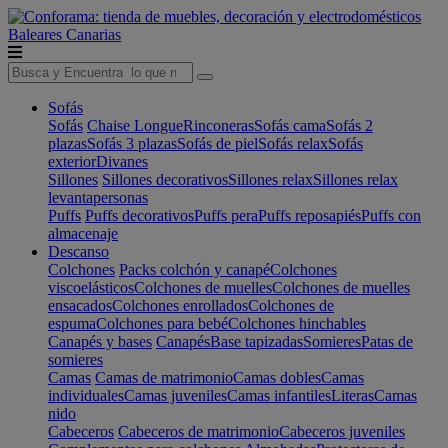
Baleares
Canarias
Sofás
Sofás
Chaise Longue
Rinconeras
Sofás cama
Sofás 2
plazas
Sofás 3 plazas
Sofás de piel
Sofás relax
Sofás
exterior
Divanes
Sillones
Sillones decorativos
Sillones relax
Sillones relax
levantapersonas
Puffs
Puffs decorativos
Puffs pera
Puffs reposapiés
Puffs con
almacenaje
Descanso
Colchones
Packs colchón y canapé
Colchones
viscoelásticos
Colchones de muelles
Colchones de muelles
ensacados
Colchones enrollados
Colchones de
espuma
Colchones para bebé
Colchones hinchables
Canapés y bases
Canapés
Base tapizadas
Somieres
Patas de
somieres
Camas
Camas de matrimonio
Camas dobles
Camas
individuales
Camas juveniles
Camas infantiles
Literas
Camas
nido
Cabeceros
Cabeceros de matrimonio
Cabeceros juveniles