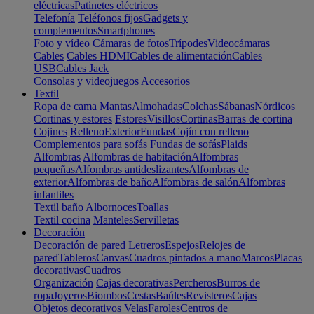
eléctricas
Patinetes eléctricos
Telefonía
Teléfonos fijos
Gadgets y
complementos
Smartphones
Foto y vídeo
Cámaras de fotos
Trípodes
Videocámaras
Cables
Cables HDMI
Cables de alimentación
Cables
USB
Cables Jack
Consolas y videojuegos
Accesorios
Textil
Ropa de cama
Mantas
Almohadas
Colchas
Sábanas
Nórdicos
Cortinas y estores
Estores
Visillos
Cortinas
Barras de cortina
Cojines
Relleno
Exterior
Fundas
Cojín con relleno
Complementos para sofás
Fundas de sofás
Plaids
Alfombras
Alfombras de habitación
Alfombras
pequeñas
Alfombras antideslizantes
Alfombras de
exterior
Alfombras de baño
Alfombras de salón
Alfombras
infantiles
Textil baño
Albornoces
Toallas
Textil cocina
Manteles
Servilletas
Decoración
Decoración de pared
Letreros
Espejos
Relojes de
pared
Tableros
Canvas
Cuadros pintados a mano
Marcos
Placas
decorativas
Cuadros
Organización
Cajas decorativas
Percheros
Burros de
ropa
Joyeros
Biombos
Cestas
Baúles
Revisteros
Cajas
Objetos decorativos
Velas
Faroles
Centros de