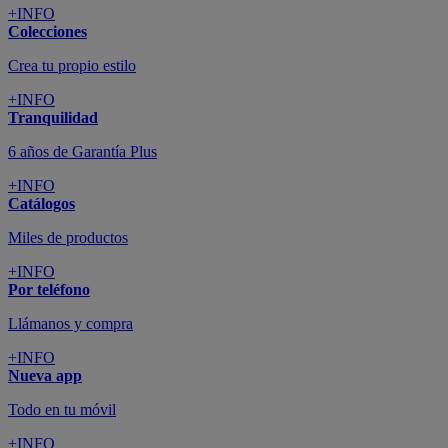
+INFO
Colecciones
Crea tu propio estilo
+INFO
Tranquilidad
6 años de Garantía Plus
+INFO
Catálogos
Miles de productos
+INFO
Por teléfono
Llámanos y compra
+INFO
Nueva app
Todo en tu móvil
+INFO