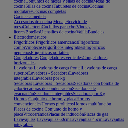
cocina
Conjuntos de mesas y sillas de cocina
Mesas de
cocina
Sillas de cocina
Taburetes de cocina
Cocinas
modulares
Cocinas completas
Cocinas a medida
Accesorios de cocina
Menaje
Servicio de
mesa
Cubertería
Cuchillos para chef
Vinos y
licores
Botellas
Utensilios de cocina
Vajilla
Bandejas
Electrodomésticos
Frigoríficos
Frigoríficos americanos
Frigoríficos
combi
Vinotecas
Frigoríficos integrables
Frigoríficos
pequeños
Frigoríficos portátiles
Congeladores
Congeladores verticales
Congeladores
horizontales
Lavadoras
Lavadoras de carga frontal
Lavadoras de carga
superior
Lavadoras - Secadoras
Lavadoras
integrables
Lavadoras por kg
Secadoras
Lavadoras - Secadoras
Secadoras con bomba de
calor
Secadoras de condensación
Secadoras de
evacuación
Secadoras integrables
Secadoras por Kg
Hornos
Conjunto de horno y placa
Hornos
convencionales
Hornos pirolíticos
Hornos multifunción
Placas de cocina
Conjunto de horno y
placa
Vitrocerámica
Placas de inducción
Placas de gas
Lavavajillas
Lavavajillas 60cm
Lavavajillas 45cm
Lavavajillas
integrables