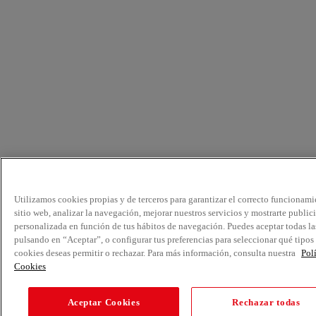
Utilizamos cookies propias y de terceros para garantizar el correcto funcionami
sitio web, analizar la navegación, mejorar nuestros servicios y mostrarte public
personalizada en función de tus hábitos de navegación. Puedes aceptar todas la
pulsando en “Aceptar”, o configurar tus preferencias para seleccionar qué tipos
cookies deseas permitir o rechazar. Para más información, consulta nuestra
Pol
Cookies
Aceptar Cookies
Rechazar todas