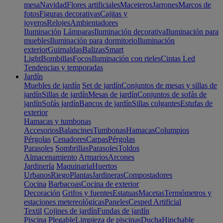
mesa
Navidad
Flores artificiales
Maceteros
Jarrones
Marcos de
fotos
Figuras decorativas
Cajitas y
joyeros
Relojes
Ambientadores
Iluminación
Lámparas
Iluminación decorativa
Iluminación para
muebles
Iluminación para dormitorio
Iluminación
exterior
Guirnaldas
Balizas
Smart
Light
Bombillas
Focos
Iluminación con rieles
Cintas Led
Tendencias y temporadas
Jardín
Muebles de jardín
Set de jardín
Conjuntos de mesas y sillas de
jardín
Sillas de jardín
Mesas de jardín
Conjuntos de sofás de
jardín
Sofás jardín
Bancos de jardín
Sillas colgantes
Estufas de
exterior
Hamacas y tumbonas
Accesorios
Balancines
Tumbonas
Hamacas
Columpios
Pérgolas
Cenadores
Carpas
Pérgolas
Parasoles
Sombrillas
Parasoles
Toldos
Almacenamiento
Armarios
Arcones
Jardinería
Maquinaria
Huertos
Urbanos
Riego
Plantas
Jardineras
Compostadores
Cocina
Barbacoas
Cocina de exterior
Decoración
Grifos y fuentes
Estatuas
Macetas
Termómetros y
estaciones metereológicas
Paneles
Cesped Artificial
Textil
Cojines de jardín
Fundas de jardín
Piscina
Plegable
Limpieza de piscinas
Ducha
Hinchable