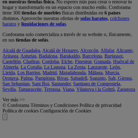
en nuestras tiendas física.
No esperes más para crear o renovar tu
hogar y transformarlo en un espacio con mucho estilo. Conforama
tiene 300
tiendas de muebles
físicas distribuidas en
6 países
distintos. Aproveche nuestras ofertas de
sofas baratos
,
colchones
baratos
y
liquidaciones de sofas
.
Conforama solo comercializa a través de su website o, físicamente,
en sus
tiendas de sofás
.
Alcalá de Guadaíra
,
Alcalá de Henares
,
Alcorcón
,
Alfafar
,
Alicante
,
Arinaga
,
Asturias
,
Badalona
,
Barakaldo
,
Barcelona
,
Burjassot
,
Castellón
,
Chafiras
,
Cordoba
,
Elche
,
Finestrat
,
Granada
,
Huércal de
Almería
,
La Coruña
,
La Laguna
,
La Zenia
,
Lanzarote
,
León
,
Lleida
,
Los Barrios
,
Madrid
,
Majadahonda
,
Málaga
,
Murcia
,
Orotava
,
Palma
,
Pamplona
,
Rivas
,
Sabadell
,
Sagunto
,
Salt, Girona
,
San Sebastian
,
Sant Boi
,
Santander
,
Santiago de Compostela
,
Sevilla
,
Tamaraceite
,
Terrassa
,
Viana
,
Vilanova i la Geltrú
,
Zaragoza
Ver más >>
© Conforama
Términos y Condiciones
Política de privacidad
Política de cookies
Configuración de Cookies