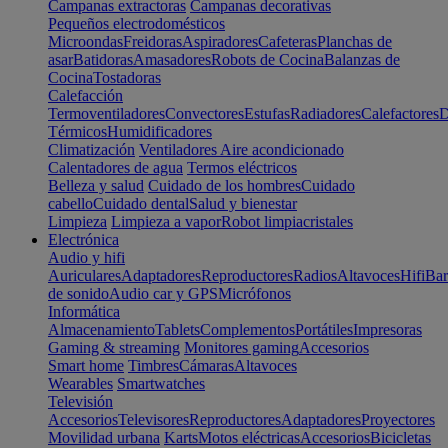
Campanas extractoras
Campanas decorativas
Pequeños electrodomésticos
Microondas
Freidoras
Aspiradores
Cafeteras
Planchas de
asar
Batidoras
Amasadores
Robots de Cocina
Balanzas de
Cocina
Tostadoras
Calefacción
Termoventiladores
Convectores
Estufas
Radiadores
Calefactores
D
Térmicos
Humidificadores
Climatización
Ventiladores
Aire acondicionado
Calentadores de agua
Termos eléctricos
Belleza y salud
Cuidado de los hombres
Cuidado
cabello
Cuidado dental
Salud y bienestar
Limpieza
Limpieza a vapor
Robot limpiacristales
Electrónica
Audio y hifi
Auriculares
Adaptadores
Reproductores
Radios
Altavoces
Hifi
Bar
de sonido
Audio car y GPS
Micrófonos
Informática
Almacenamiento
Tablets
Complementos
Portátiles
Impresoras
Gaming & streaming
Monitores gaming
Accesorios
Smart home
Timbres
Cámaras
Altavoces
Wearables
Smartwatches
Televisión
Accesorios
Televisores
Reproductores
Adaptadores
Proyectores
Movilidad urbana
Karts
Motos eléctricas
Accesorios
Bicicletas