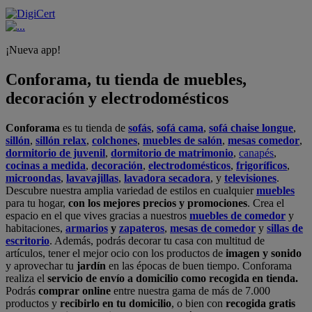
¡Nueva app!
Conforama, tu tienda de muebles,
decoración y electrodomésticos
Conforama
es tu tienda de
sofás
,
sofá cama
,
sofá chaise longue
,
sillón
,
sillón relax
,
colchones
,
muebles de salón
,
mesas comedor
,
dormitorio de juvenil
,
dormitorio de matrimonio
,
canapés
,
cocinas a medida
,
decoración
,
electrodomésticos
,
frigoríficos
,
microondas
,
lavavajillas
,
lavadora secadora
, y
televisiones
.
Descubre nuestra amplia variedad de estilos en cualquier
muebles
para tu hogar,
con los mejores precios y promociones
. Crea el
espacio en el que vives gracias a nuestros
muebles de comedor
y
habitaciones,
armarios
y
zapateros
,
mesas de comedor
y
sillas de
escritorio
. Además, podrás decorar tu casa con multitud de
artículos, tener el mejor ocio con los productos de
imagen y sonido
y aprovechar tu
jardín
en las épocas de buen tiempo. Conforama
realiza el
servicio de envío a domicilio como recogida en tienda.
Podrás
comprar online
entre nuestra gama de más de 7.000
productos y
recibirlo en tu domicilio
, o bien con
recogida gratis