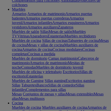
Complementos para colchones
Almohadas
Protectores de
colchones
Muebles
Armarios
Armarios de matrimonio
Armarios puertas
batientes
Armarios puertas correderas
Armarios
juvenil
Armarios infantiles
Armarios esquineros
Armarios
vestidores
Armarios auxiliares
Zapateros
Muebles de salón
Sillas
Mesas de salón
Muebles
TV
Vitrinas
Aparadores
Estanterias
Muebles recibidores
Muebles de cocina
Sillas de cocinas
Taburetes de cocina
Mesas
de cocina
Mesas y sillas de cocina
Muebles auxiliares de
cocina
Armarios de cocina
Cocinas modulares
Cocinas
completas
Cocinas a medida
Muebles de dormitorio
Camas matrimonio
Cabeceros de
matrimonio
Armarios de matrimonio
Mesitas de
noche
Comodas
Muebles de dormitorio juvenil
Muebles de oficina y teletrabajo
Escritorios
Sillas de
escritorio
Estanterías
Muebles de Gaming
Sillas gaming
Escritorios gaming
Sillas
Taburetes
Bancos
Sillas de comedor
Sillas
infantiles
Complementos para sillas
Mesas
Conjuntos de mesas y sillas
Mesas extensibles
Mesas
altas
Mesas multiusos
Cocina
Muebles de cocina
Muebles auxiliares de cocina
Armarios de