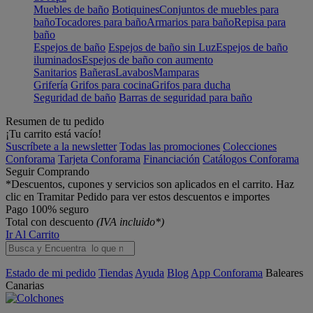
Muebles de baño
Botiquines
Conjuntos de muebles para
baño
Tocadores para baño
Armarios para baño
Repisa para
baño
Espejos de baño
Espejos de baño sin Luz
Espejos de baño
iluminados
Espejos de baño con aumento
Sanitarios
Bañeras
Lavabos
Mamparas
Grifería
Grifos para cocina
Grifos para ducha
Seguridad de baño
Barras de seguridad para baño
Resumen de tu pedido
¡Tu carrito está vacío!
Suscríbete a la newsletter
Todas las promociones
Colecciones
Conforama
Tarjeta Conforama
Financiación
Catálogos Conforama
Seguir Comprando
*Descuentos, cupones y servicios son aplicados en el carrito. Haz
clic en Tramitar Pedido para ver estos descuentos e importes
Pago 100% seguro
Total con descuento
(IVA incluido*)
Ir Al Carrito
Estado de mi pedido
Tiendas
Ayuda
Blog
App Conforama
Baleares
Canarias