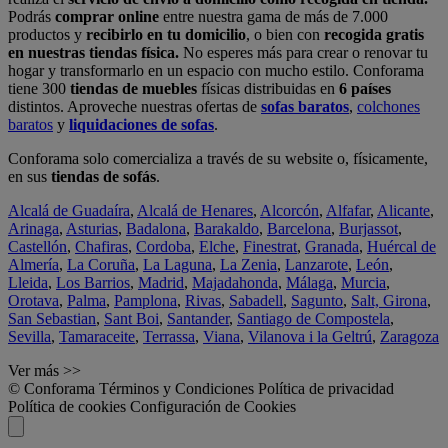
Podrás
comprar online
entre nuestra gama de más de 7.000
productos y
recibirlo en tu domicilio
, o bien con
recogida gratis
en nuestras tiendas física.
No esperes más para crear o renovar tu
hogar y transformarlo en un espacio con mucho estilo. Conforama
tiene 300
tiendas de muebles
físicas distribuidas en
6 países
distintos. Aproveche nuestras ofertas de
sofas baratos
,
colchones
baratos
y
liquidaciones de sofas
.
Conforama solo comercializa a través de su website o, físicamente,
en sus
tiendas de sofás
.
Alcalá de Guadaíra
,
Alcalá de Henares
,
Alcorcón
,
Alfafar
,
Alicante
,
Arinaga
,
Asturias
,
Badalona
,
Barakaldo
,
Barcelona
,
Burjassot
,
Castellón
,
Chafiras
,
Cordoba
,
Elche
,
Finestrat
,
Granada
,
Huércal de
Almería
,
La Coruña
,
La Laguna
,
La Zenia
,
Lanzarote
,
León
,
Lleida
,
Los Barrios
,
Madrid
,
Majadahonda
,
Málaga
,
Murcia
,
Orotava
,
Palma
,
Pamplona
,
Rivas
,
Sabadell
,
Sagunto
,
Salt, Girona
,
San Sebastian
,
Sant Boi
,
Santander
,
Santiago de Compostela
,
Sevilla
,
Tamaraceite
,
Terrassa
,
Viana
,
Vilanova i la Geltrú
,
Zaragoza
Ver más >>
© Conforama
Términos y Condiciones
Política de privacidad
Política de cookies
Configuración de Cookies