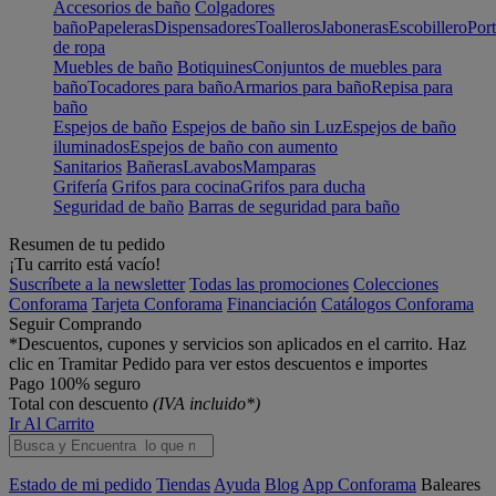
Accesorios de baño
Colgadores
baño
Papeleras
Dispensadores
Toalleros
Jaboneras
Escobillero
Port
de ropa
Muebles de baño
Botiquines
Conjuntos de muebles para
baño
Tocadores para baño
Armarios para baño
Repisa para
baño
Espejos de baño
Espejos de baño sin Luz
Espejos de baño
iluminados
Espejos de baño con aumento
Sanitarios
Bañeras
Lavabos
Mamparas
Grifería
Grifos para cocina
Grifos para ducha
Seguridad de baño
Barras de seguridad para baño
Resumen de tu pedido
¡Tu carrito está vacío!
Suscríbete a la newsletter
Todas las promociones
Colecciones
Conforama
Tarjeta Conforama
Financiación
Catálogos Conforama
Seguir Comprando
*Descuentos, cupones y servicios son aplicados en el carrito. Haz
clic en Tramitar Pedido para ver estos descuentos e importes
Pago 100% seguro
Total con descuento
(IVA incluido*)
Ir Al Carrito
Estado de mi pedido
Tiendas
Ayuda
Blog
App Conforama
Baleares