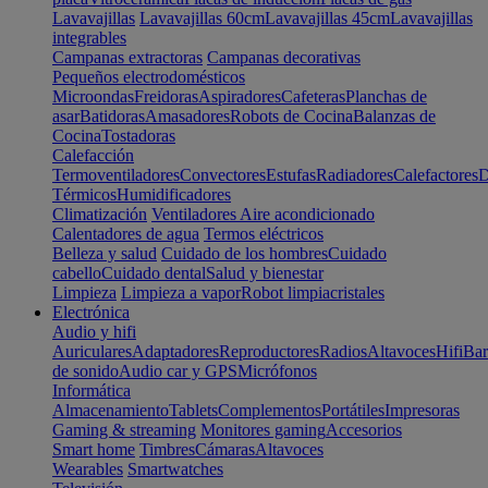
Lavavajillas
Lavavajillas 60cm
Lavavajillas 45cm
Lavavajillas
integrables
Campanas extractoras
Campanas decorativas
Pequeños electrodomésticos
Microondas
Freidoras
Aspiradores
Cafeteras
Planchas de
asar
Batidoras
Amasadores
Robots de Cocina
Balanzas de
Cocina
Tostadoras
Calefacción
Termoventiladores
Convectores
Estufas
Radiadores
Calefactores
D
Térmicos
Humidificadores
Climatización
Ventiladores
Aire acondicionado
Calentadores de agua
Termos eléctricos
Belleza y salud
Cuidado de los hombres
Cuidado
cabello
Cuidado dental
Salud y bienestar
Limpieza
Limpieza a vapor
Robot limpiacristales
Electrónica
Audio y hifi
Auriculares
Adaptadores
Reproductores
Radios
Altavoces
Hifi
Bar
de sonido
Audio car y GPS
Micrófonos
Informática
Almacenamiento
Tablets
Complementos
Portátiles
Impresoras
Gaming & streaming
Monitores gaming
Accesorios
Smart home
Timbres
Cámaras
Altavoces
Wearables
Smartwatches