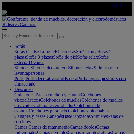
🔵Cambia tu electro con
-10% EXTRA
de descuento ☑️
AQUÍ
Baleares
Canarias
Sofás
Sofás
Chaise Longue
Rinconeras
Sofás cama
Sofás 2
plazas
Sofás 3 plazas
Sofás de piel
Sofás relax
Sofás
exterior
Divanes
Sillones
Sillones decorativos
Sillones relax
Sillones relax
levantapersonas
Puffs
Puffs decorativos
Puffs pera
Puffs reposapiés
Puffs con
almacenaje
Descanso
Colchones
Packs colchón y canapé
Colchones
viscoelásticos
Colchones de muelles
Colchones de muelles
ensacados
Colchones enrollados
Colchones de
espuma
Colchones para bebé
Colchones hinchables
Canapés y bases
Canapés
Base tapizadas
Somieres
Patas de
somieres
Camas
Camas de matrimonio
Camas dobles
Camas
individuales
Camas juveniles
Camas infantiles
Literas
Camas