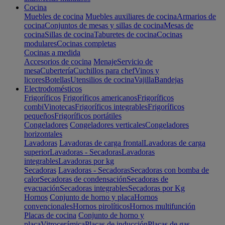
Cocina
Muebles de cocina
Muebles auxiliares de cocina
Armarios de
cocina
Conjuntos de mesas y sillas de cocina
Mesas de
cocina
Sillas de cocina
Taburetes de cocina
Cocinas
modulares
Cocinas completas
Cocinas a medida
Accesorios de cocina
Menaje
Servicio de
mesa
Cubertería
Cuchillos para chef
Vinos y
licores
Botellas
Utensilios de cocina
Vajilla
Bandejas
Electrodomésticos
Frigoríficos
Frigoríficos americanos
Frigoríficos
combi
Vinotecas
Frigoríficos integrables
Frigoríficos
pequeños
Frigoríficos portátiles
Congeladores
Congeladores verticales
Congeladores
horizontales
Lavadoras
Lavadoras de carga frontal
Lavadoras de carga
superior
Lavadoras - Secadoras
Lavadoras
integrables
Lavadoras por kg
Secadoras
Lavadoras - Secadoras
Secadoras con bomba de
calor
Secadoras de condensación
Secadoras de
evacuación
Secadoras integrables
Secadoras por Kg
Hornos
Conjunto de horno y placa
Hornos
convencionales
Hornos pirolíticos
Hornos multifunción
Placas de cocina
Conjunto de horno y
placa
Vitrocerámica
Placas de inducción
Placas de gas