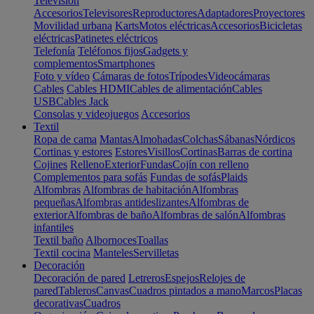
Televisión
Accesorios
Televisores
Reproductores
Adaptadores
Proyectores
Movilidad urbana
Karts
Motos eléctricas
Accesorios
Bicicletas
eléctricas
Patinetes eléctricos
Telefonía
Teléfonos fijos
Gadgets y
complementos
Smartphones
Foto y vídeo
Cámaras de fotos
Trípodes
Videocámaras
Cables
Cables HDMI
Cables de alimentación
Cables
USB
Cables Jack
Consolas y videojuegos
Accesorios
Textil
Ropa de cama
Mantas
Almohadas
Colchas
Sábanas
Nórdicos
Cortinas y estores
Estores
Visillos
Cortinas
Barras de cortina
Cojines
Relleno
Exterior
Fundas
Cojín con relleno
Complementos para sofás
Fundas de sofás
Plaids
Alfombras
Alfombras de habitación
Alfombras
pequeñas
Alfombras antideslizantes
Alfombras de
exterior
Alfombras de baño
Alfombras de salón
Alfombras
infantiles
Textil baño
Albornoces
Toallas
Textil cocina
Manteles
Servilletas
Decoración
Decoración de pared
Letreros
Espejos
Relojes de
pared
Tableros
Canvas
Cuadros pintados a mano
Marcos
Placas
decorativas
Cuadros