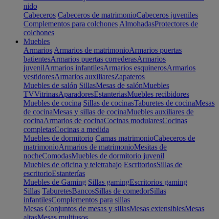
nido
Cabeceros
Cabeceros de matrimonio
Cabeceros juveniles
Complementos para colchones
Almohadas
Protectores de
colchones
Muebles
Armarios
Armarios de matrimonio
Armarios puertas
batientes
Armarios puertas correderas
Armarios
juvenil
Armarios infantiles
Armarios esquineros
Armarios
vestidores
Armarios auxiliares
Zapateros
Muebles de salón
Sillas
Mesas de salón
Muebles
TV
Vitrinas
Aparadores
Estanterias
Muebles recibidores
Muebles de cocina
Sillas de cocinas
Taburetes de cocina
Mesas
de cocina
Mesas y sillas de cocina
Muebles auxiliares de
cocina
Armarios de cocina
Cocinas modulares
Cocinas
completas
Cocinas a medida
Muebles de dormitorio
Camas matrimonio
Cabeceros de
matrimonio
Armarios de matrimonio
Mesitas de
noche
Comodas
Muebles de dormitorio juvenil
Muebles de oficina y teletrabajo
Escritorios
Sillas de
escritorio
Estanterías
Muebles de Gaming
Sillas gaming
Escritorios gaming
Sillas
Taburetes
Bancos
Sillas de comedor
Sillas
infantiles
Complementos para sillas
Mesas
Conjuntos de mesas y sillas
Mesas extensibles
Mesas
altas
Mesas multiusos