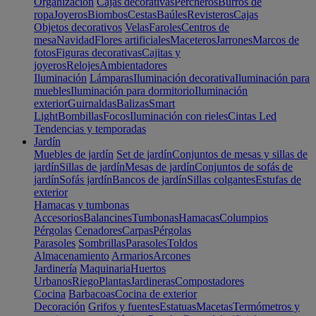
Organización
Cajas decorativas
Percheros
Burros de
ropa
Joyeros
Biombos
Cestas
Baúles
Revisteros
Cajas
Objetos decorativos
Velas
Faroles
Centros de
mesa
Navidad
Flores artificiales
Maceteros
Jarrones
Marcos de
fotos
Figuras decorativas
Cajitas y
joyeros
Relojes
Ambientadores
Iluminación
Lámparas
Iluminación decorativa
Iluminación para
muebles
Iluminación para dormitorio
Iluminación
exterior
Guirnaldas
Balizas
Smart
Light
Bombillas
Focos
Iluminación con rieles
Cintas Led
Tendencias y temporadas
Jardín
Muebles de jardín
Set de jardín
Conjuntos de mesas y sillas de
jardín
Sillas de jardín
Mesas de jardín
Conjuntos de sofás de
jardín
Sofás jardín
Bancos de jardín
Sillas colgantes
Estufas de
exterior
Hamacas y tumbonas
Accesorios
Balancines
Tumbonas
Hamacas
Columpios
Pérgolas
Cenadores
Carpas
Pérgolas
Parasoles
Sombrillas
Parasoles
Toldos
Almacenamiento
Armarios
Arcones
Jardinería
Maquinaria
Huertos
Urbanos
Riego
Plantas
Jardineras
Compostadores
Cocina
Barbacoas
Cocina de exterior
Decoración
Grifos y fuentes
Estatuas
Macetas
Termómetros y