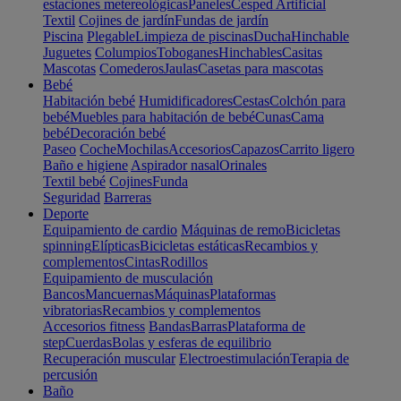
estaciones metereológicas
Paneles
Cesped Artificial
Textil
Cojines de jardín
Fundas de jardín
Piscina
Plegable
Limpieza de piscinas
Ducha
Hinchable
Juguetes
Columpios
Toboganes
Hinchables
Casitas
Mascotas
Comederos
Jaulas
Casetas para mascotas
Bebé
Habitación bebé
Humidificadores
Cestas
Colchón para
bebé
Muebles para habitación de bebé
Cunas
Cama
bebé
Decoración bebé
Paseo
Coche
Mochilas
Accesorios
Capazos
Carrito ligero
Baño e higiene
Aspirador nasal
Orinales
Textil bebé
Cojines
Funda
Seguridad
Barreras
Deporte
Equipamiento de cardio
Máquinas de remo
Bicicletas
spinning
Elípticas
Bicicletas estáticas
Recambios y
complementos
Cintas
Rodillos
Equipamiento de musculación
Bancos
Mancuernas
Máquinas
Plataformas
vibratorias
Recambios y complementos
Accesorios fitness
Bandas
Barras
Plataforma de
step
Cuerdas
Bolas y esferas de equilibrio
Recuperación muscular
Electroestimulación
Terapia de
percusión
Baño