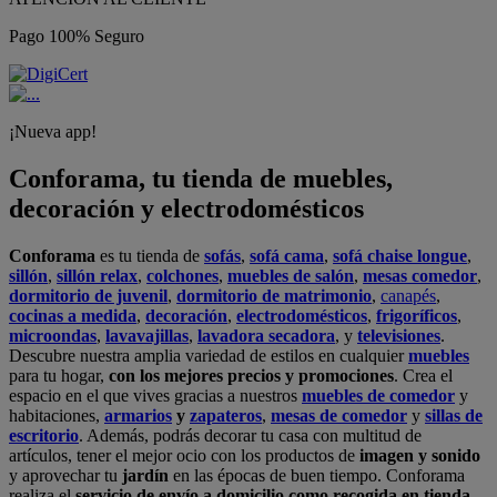
Pago 100% Seguro
¡Nueva app!
Conforama, tu tienda de muebles,
decoración y electrodomésticos
Conforama
es tu tienda de
sofás
,
sofá cama
,
sofá chaise longue
,
sillón
,
sillón relax
,
colchones
,
muebles de salón
,
mesas comedor
,
dormitorio de juvenil
,
dormitorio de matrimonio
,
canapés
,
cocinas a medida
,
decoración
,
electrodomésticos
,
frigoríficos
,
microondas
,
lavavajillas
,
lavadora secadora
, y
televisiones
.
Descubre nuestra amplia variedad de estilos en cualquier
muebles
para tu hogar,
con los mejores precios y promociones
. Crea el
espacio en el que vives gracias a nuestros
muebles de comedor
y
habitaciones,
armarios
y
zapateros
,
mesas de comedor
y
sillas de
escritorio
. Además, podrás decorar tu casa con multitud de
artículos, tener el mejor ocio con los productos de
imagen y sonido
y aprovechar tu
jardín
en las épocas de buen tiempo. Conforama
realiza el
servicio de envío a domicilio como recogida en tienda.