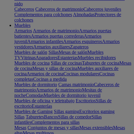
nido
Cabeceros
Cabeceros de matrimonio
Cabeceros juveniles
Complementos para colchones
Almohadas
Protectores de
colchones
Muebles
Armarios
Armarios de matrimonio
Armarios puertas
batientes
Armarios puertas correderas
Armarios
juvenil
Armarios infantiles
Armarios esquineros
Armarios
vestidores
Armarios auxiliares
Zapateros
Muebles de salón
Sillas
Mesas de salón
Muebles
TV
Vitrinas
Aparadores
Estanterias
Muebles recibidores
Muebles de cocina
Sillas de cocinas
Taburetes de cocina
Mesas
de cocina
Mesas y sillas de cocina
Muebles auxiliares de
cocina
Armarios de cocina
Cocinas modulares
Cocinas
completas
Cocinas a medida
Muebles de dormitorio
Camas matrimonio
Cabeceros de
matrimonio
Armarios de matrimonio
Mesitas de
noche
Comodas
Muebles de dormitorio juvenil
Muebles de oficina y teletrabajo
Escritorios
Sillas de
escritorio
Estanterías
Muebles de Gaming
Sillas gaming
Escritorios gaming
Sillas
Taburetes
Bancos
Sillas de comedor
Sillas
infantiles
Complementos para sillas
Mesas
Conjuntos de mesas y sillas
Mesas extensibles
Mesas
altas
Mesas multiusos