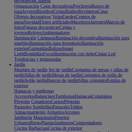
decorativas
Cuadros
Organización
Cajas decorativas
Percheros
Burros de
ropa
Joyeros
Biombos
Cestas
Baúles
Revisteros
Cajas
Objetos decorativos
Velas
Faroles
Centros de
mesa
Navidad
Flores artificiales
Maceteros
Jarrones
Marcos de
fotos
Figuras decorativas
Cajitas y
joyeros
Relojes
Ambientadores
Iluminación
Lámparas
Iluminación decorativa
Iluminación para
muebles
Iluminación para dormitorio
Iluminación
exterior
Guirnaldas
Balizas
Smart
Light
Bombillas
Focos
Iluminación con rieles
Cintas Led
Tendencias y temporadas
Jardín
Muebles de jardín
Set de jardín
Conjuntos de mesas y sillas de
jardín
Sillas de jardín
Mesas de jardín
Conjuntos de sofás de
jardín
Sofás jardín
Bancos de jardín
Sillas colgantes
Estufas de
exterior
Hamacas y tumbonas
Accesorios
Balancines
Tumbonas
Hamacas
Columpios
Pérgolas
Cenadores
Carpas
Pérgolas
Parasoles
Sombrillas
Parasoles
Toldos
Almacenamiento
Armarios
Arcones
Jardinería
Maquinaria
Huertos
Urbanos
Riego
Plantas
Jardineras
Compostadores
Cocina
Barbacoas
Cocina de exterior