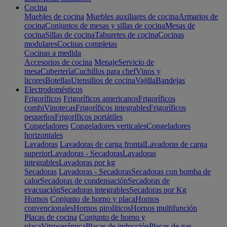
Cocina
Muebles de cocina
Muebles auxiliares de cocina
Armarios de
cocina
Conjuntos de mesas y sillas de cocina
Mesas de
cocina
Sillas de cocina
Taburetes de cocina
Cocinas
modulares
Cocinas completas
Cocinas a medida
Accesorios de cocina
Menaje
Servicio de
mesa
Cubertería
Cuchillos para chef
Vinos y
licores
Botellas
Utensilios de cocina
Vajilla
Bandejas
Electrodomésticos
Frigoríficos
Frigoríficos americanos
Frigoríficos
combi
Vinotecas
Frigoríficos integrables
Frigoríficos
pequeños
Frigoríficos portátiles
Congeladores
Congeladores verticales
Congeladores
horizontales
Lavadoras
Lavadoras de carga frontal
Lavadoras de carga
superior
Lavadoras - Secadoras
Lavadoras
integrables
Lavadoras por kg
Secadoras
Lavadoras - Secadoras
Secadoras con bomba de
calor
Secadoras de condensación
Secadoras de
evacuación
Secadoras integrables
Secadoras por Kg
Hornos
Conjunto de horno y placa
Hornos
convencionales
Hornos pirolíticos
Hornos multifunción
Placas de cocina
Conjunto de horno y
placa
Vitrocerámica
Placas de inducción
Placas de gas