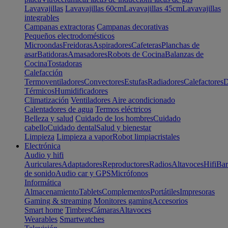
Lavavajillas
Lavavajillas 60cm
Lavavajillas 45cm
Lavavajillas
integrables
Campanas extractoras
Campanas decorativas
Pequeños electrodomésticos
Microondas
Freidoras
Aspiradores
Cafeteras
Planchas de
asar
Batidoras
Amasadores
Robots de Cocina
Balanzas de
Cocina
Tostadoras
Calefacción
Termoventiladores
Convectores
Estufas
Radiadores
Calefactores
D
Térmicos
Humidificadores
Climatización
Ventiladores
Aire acondicionado
Calentadores de agua
Termos eléctricos
Belleza y salud
Cuidado de los hombres
Cuidado
cabello
Cuidado dental
Salud y bienestar
Limpieza
Limpieza a vapor
Robot limpiacristales
Electrónica
Audio y hifi
Auriculares
Adaptadores
Reproductores
Radios
Altavoces
Hifi
Bar
de sonido
Audio car y GPS
Micrófonos
Informática
Almacenamiento
Tablets
Complementos
Portátiles
Impresoras
Gaming & streaming
Monitores gaming
Accesorios
Smart home
Timbres
Cámaras
Altavoces
Wearables
Smartwatches