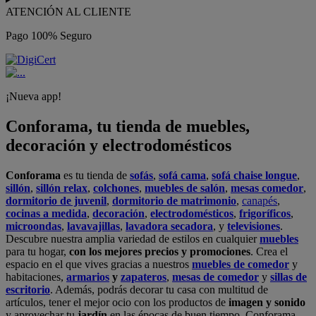
ATENCIÓN AL CLIENTE
Pago 100% Seguro
¡Nueva app!
Conforama, tu tienda de muebles,
decoración y electrodomésticos
Conforama
es tu tienda de
sofás
,
sofá cama
,
sofá chaise longue
,
sillón
,
sillón relax
,
colchones
,
muebles de salón
,
mesas comedor
,
dormitorio de juvenil
,
dormitorio de matrimonio
,
canapés
,
cocinas a medida
,
decoración
,
electrodomésticos
,
frigoríficos
,
microondas
,
lavavajillas
,
lavadora secadora
, y
televisiones
.
Descubre nuestra amplia variedad de estilos en cualquier
muebles
para tu hogar,
con los mejores precios y promociones
. Crea el
espacio en el que vives gracias a nuestros
muebles de comedor
y
habitaciones,
armarios
y
zapateros
,
mesas de comedor
y
sillas de
escritorio
. Además, podrás decorar tu casa con multitud de
artículos, tener el mejor ocio con los productos de
imagen y sonido
y aprovechar tu
jardín
en las épocas de buen tiempo. Conforama