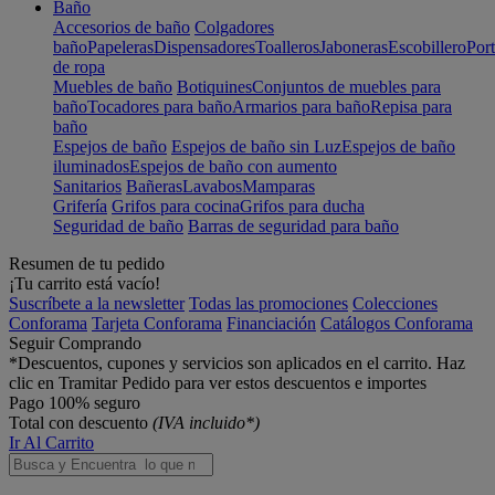
Baño
Accesorios de baño
Colgadores
baño
Papeleras
Dispensadores
Toalleros
Jaboneras
Escobillero
Port
de ropa
Muebles de baño
Botiquines
Conjuntos de muebles para
baño
Tocadores para baño
Armarios para baño
Repisa para
baño
Espejos de baño
Espejos de baño sin Luz
Espejos de baño
iluminados
Espejos de baño con aumento
Sanitarios
Bañeras
Lavabos
Mamparas
Grifería
Grifos para cocina
Grifos para ducha
Seguridad de baño
Barras de seguridad para baño
Resumen de tu pedido
¡Tu carrito está vacío!
Suscríbete a la newsletter
Todas las promociones
Colecciones
Conforama
Tarjeta Conforama
Financiación
Catálogos Conforama
Seguir Comprando
*Descuentos, cupones y servicios son aplicados en el carrito. Haz
clic en Tramitar Pedido para ver estos descuentos e importes
Pago 100% seguro
Total con descuento
(IVA incluido*)
Ir Al Carrito