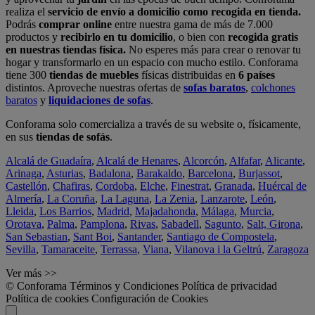
realiza el
servicio de envío a domicilio como recogida en tienda.
Podrás
comprar online
entre nuestra gama de más de 7.000
productos y
recibirlo en tu domicilio
, o bien con
recogida gratis
en nuestras tiendas física.
No esperes más para crear o renovar tu
hogar y transformarlo en un espacio con mucho estilo. Conforama
tiene 300
tiendas de muebles
físicas distribuidas en
6 países
distintos. Aproveche nuestras ofertas de
sofas baratos
,
colchones
baratos
y
liquidaciones de sofas
.
Conforama solo comercializa a través de su website o, físicamente,
en sus
tiendas de sofás
.
Alcalá de Guadaíra
,
Alcalá de Henares
,
Alcorcón
,
Alfafar
,
Alicante
,
Arinaga
,
Asturias
,
Badalona
,
Barakaldo
,
Barcelona
,
Burjassot
,
Castellón
,
Chafiras
,
Cordoba
,
Elche
,
Finestrat
,
Granada
,
Huércal de
Almería
,
La Coruña
,
La Laguna
,
La Zenia
,
Lanzarote
,
León
,
Lleida
,
Los Barrios
,
Madrid
,
Majadahonda
,
Málaga
,
Murcia
,
Orotava
,
Palma
,
Pamplona
,
Rivas
,
Sabadell
,
Sagunto
,
Salt, Girona
,
San Sebastian
,
Sant Boi
,
Santander
,
Santiago de Compostela
,
Sevilla
,
Tamaraceite
,
Terrassa
,
Viana
,
Vilanova i la Geltrú
,
Zaragoza
Ver más >>
© Conforama
Términos y Condiciones
Política de privacidad
Política de cookies
Configuración de Cookies