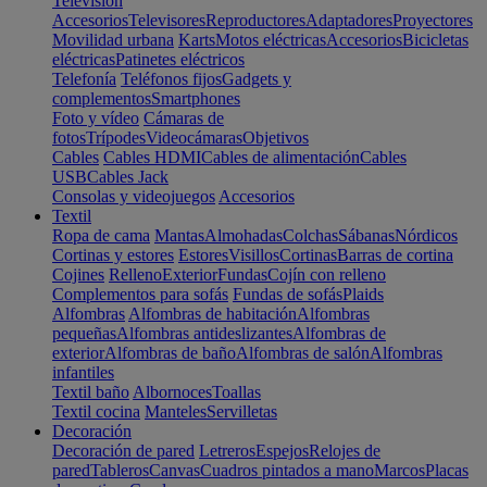
Televisión
Accesorios
Televisores
Reproductores
Adaptadores
Proyectores
Movilidad urbana
Karts
Motos eléctricas
Accesorios
Bicicletas
eléctricas
Patinetes eléctricos
Telefonía
Teléfonos fijos
Gadgets y
complementos
Smartphones
Foto y vídeo
Cámaras de
fotos
Trípodes
Videocámaras
Objetivos
Cables
Cables HDMI
Cables de alimentación
Cables
USB
Cables Jack
Consolas y videojuegos
Accesorios
Textil
Ropa de cama
Mantas
Almohadas
Colchas
Sábanas
Nórdicos
Cortinas y estores
Estores
Visillos
Cortinas
Barras de cortina
Cojines
Relleno
Exterior
Fundas
Cojín con relleno
Complementos para sofás
Fundas de sofás
Plaids
Alfombras
Alfombras de habitación
Alfombras
pequeñas
Alfombras antideslizantes
Alfombras de
exterior
Alfombras de baño
Alfombras de salón
Alfombras
infantiles
Textil baño
Albornoces
Toallas
Textil cocina
Manteles
Servilletas
Decoración
Decoración de pared
Letreros
Espejos
Relojes de
pared
Tableros
Canvas
Cuadros pintados a mano
Marcos
Placas