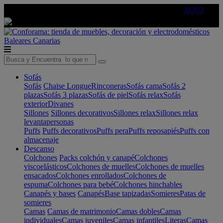
🔵Cambia tu electro con
-10% EXTRA
de descuento ☑️
AQUÍ
Baleares
Canarias
Sofás
Sofás
Chaise Longue
Rinconeras
Sofás cama
Sofás 2
plazas
Sofás 3 plazas
Sofás de piel
Sofás relax
Sofás
exterior
Divanes
Sillones
Sillones decorativos
Sillones relax
Sillones relax
levantapersonas
Puffs
Puffs decorativos
Puffs pera
Puffs reposapiés
Puffs con
almacenaje
Descanso
Colchones
Packs colchón y canapé
Colchones
viscoelásticos
Colchones de muelles
Colchones de muelles
ensacados
Colchones enrollados
Colchones de
espuma
Colchones para bebé
Colchones hinchables
Canapés y bases
Canapés
Base tapizadas
Somieres
Patas de
somieres
Camas
Camas de matrimonio
Camas dobles
Camas
individuales
Camas juveniles
Camas infantiles
Literas
Camas