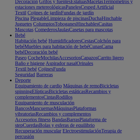
Decoración
Grifos y fuentes
Estatuas
Macetas
Termómetros y
estaciones metereológicas
Paneles
Cesped Artificial
Textil
Cojines de jardín
Fundas de jardín
Piscina
Plegable
Limpieza de piscinas
Ducha
Hinchable
Juguetes
Columpios
Toboganes
Hinchables
Casitas
Mascotas
Comederos
Jaulas
Casetas para mascotas
Bebé
Habitación bebé
Humidificadores
Cestas
Colchón para
bebé
Muebles para habitación de bebé
Cunas
Cama
bebé
Decoración bebé
Paseo
Coche
Mochilas
Accesorios
Capazos
Carrito ligero
Baño e higiene
Aspirador nasal
Orinales
Textil bebé
Cojines
Funda
Seguridad
Barreras
Deporte
Equipamiento de cardio
Máquinas de remo
Bicicletas
spinning
Elípticas
Bicicletas estáticas
Recambios y
complementos
Cintas
Rodillos
Equipamiento de musculación
Bancos
Mancuernas
Máquinas
Plataformas
vibratorias
Recambios y complementos
Accesorios fitness
Bandas
Barras
Plataforma de
step
Cuerdas
Bolas y esferas de equilibrio
Recuperación muscular
Electroestimulación
Terapia de
percusión