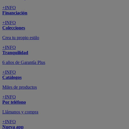
+INFO
Financiación
+INFO
Colecciones
Crea tu propio estilo
+INFO
Tranquilidad
6 años de Garantía Plus
+INFO
Catálogos
Miles de productos
+INFO
Por teléfono
Llámanos y compra
+INFO
Nueva app