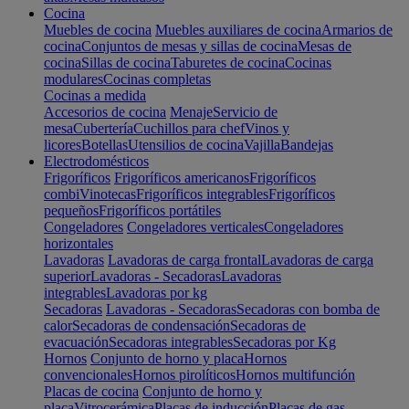
Cocina
Muebles de cocina
Muebles auxiliares de cocina
Armarios de
cocina
Conjuntos de mesas y sillas de cocina
Mesas de
cocina
Sillas de cocina
Taburetes de cocina
Cocinas
modulares
Cocinas completas
Cocinas a medida
Accesorios de cocina
Menaje
Servicio de
mesa
Cubertería
Cuchillos para chef
Vinos y
licores
Botellas
Utensilios de cocina
Vajilla
Bandejas
Electrodomésticos
Frigoríficos
Frigoríficos americanos
Frigoríficos
combi
Vinotecas
Frigoríficos integrables
Frigoríficos
pequeños
Frigoríficos portátiles
Congeladores
Congeladores verticales
Congeladores
horizontales
Lavadoras
Lavadoras de carga frontal
Lavadoras de carga
superior
Lavadoras - Secadoras
Lavadoras
integrables
Lavadoras por kg
Secadoras
Lavadoras - Secadoras
Secadoras con bomba de
calor
Secadoras de condensación
Secadoras de
evacuación
Secadoras integrables
Secadoras por Kg
Hornos
Conjunto de horno y placa
Hornos
convencionales
Hornos pirolíticos
Hornos multifunción
Placas de cocina
Conjunto de horno y
placa
Vitrocerámica
Placas de inducción
Placas de gas