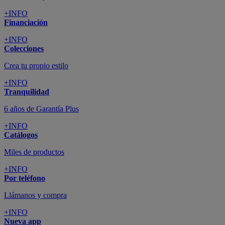
+INFO
Financiación
+INFO
Colecciones
Crea tu propio estilo
+INFO
Tranquilidad
6 años de Garantía Plus
+INFO
Catálogos
Miles de productos
+INFO
Por teléfono
Llámanos y compra
+INFO
Nueva app