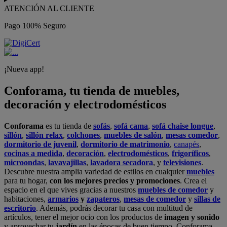
ATENCIÓN AL CLIENTE
Pago 100% Seguro
¡Nueva app!
Conforama, tu tienda de muebles,
decoración y electrodomésticos
Conforama
es tu tienda de
sofás
,
sofá cama
,
sofá chaise longue
,
sillón
,
sillón relax
,
colchones
,
muebles de salón
,
mesas comedor
,
dormitorio de juvenil
,
dormitorio de matrimonio
,
canapés
,
cocinas a medida
,
decoración
,
electrodomésticos
,
frigoríficos
,
microondas
,
lavavajillas
,
lavadora secadora
, y
televisiones
.
Descubre nuestra amplia variedad de estilos en cualquier
muebles
para tu hogar,
con los mejores precios y promociones
. Crea el
espacio en el que vives gracias a nuestros
muebles de comedor
y
habitaciones,
armarios
y
zapateros
,
mesas de comedor
y
sillas de
escritorio
. Además, podrás decorar tu casa con multitud de
artículos, tener el mejor ocio con los productos de
imagen y sonido
y aprovechar tu
jardín
en las épocas de buen tiempo. Conforama