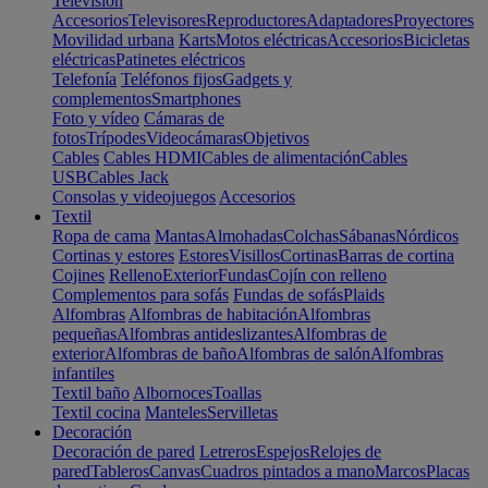
Televisión
Accesorios
Televisores
Reproductores
Adaptadores
Proyectores
Movilidad urbana
Karts
Motos eléctricas
Accesorios
Bicicletas
eléctricas
Patinetes eléctricos
Telefonía
Teléfonos fijos
Gadgets y
complementos
Smartphones
Foto y vídeo
Cámaras de
fotos
Trípodes
Videocámaras
Objetivos
Cables
Cables HDMI
Cables de alimentación
Cables
USB
Cables Jack
Consolas y videojuegos
Accesorios
Textil
Ropa de cama
Mantas
Almohadas
Colchas
Sábanas
Nórdicos
Cortinas y estores
Estores
Visillos
Cortinas
Barras de cortina
Cojines
Relleno
Exterior
Fundas
Cojín con relleno
Complementos para sofás
Fundas de sofás
Plaids
Alfombras
Alfombras de habitación
Alfombras
pequeñas
Alfombras antideslizantes
Alfombras de
exterior
Alfombras de baño
Alfombras de salón
Alfombras
infantiles
Textil baño
Albornoces
Toallas
Textil cocina
Manteles
Servilletas
Decoración
Decoración de pared
Letreros
Espejos
Relojes de
pared
Tableros
Canvas
Cuadros pintados a mano
Marcos
Placas