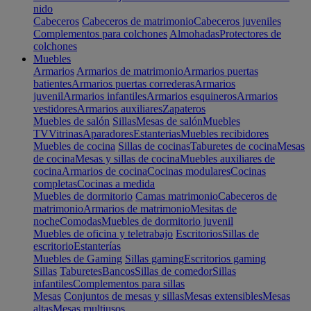
nido
Cabeceros
Cabeceros de matrimonio
Cabeceros juveniles
Complementos para colchones
Almohadas
Protectores de
colchones
Muebles
Armarios
Armarios de matrimonio
Armarios puertas
batientes
Armarios puertas correderas
Armarios
juvenil
Armarios infantiles
Armarios esquineros
Armarios
vestidores
Armarios auxiliares
Zapateros
Muebles de salón
Sillas
Mesas de salón
Muebles
TV
Vitrinas
Aparadores
Estanterias
Muebles recibidores
Muebles de cocina
Sillas de cocinas
Taburetes de cocina
Mesas
de cocina
Mesas y sillas de cocina
Muebles auxiliares de
cocina
Armarios de cocina
Cocinas modulares
Cocinas
completas
Cocinas a medida
Muebles de dormitorio
Camas matrimonio
Cabeceros de
matrimonio
Armarios de matrimonio
Mesitas de
noche
Comodas
Muebles de dormitorio juvenil
Muebles de oficina y teletrabajo
Escritorios
Sillas de
escritorio
Estanterías
Muebles de Gaming
Sillas gaming
Escritorios gaming
Sillas
Taburetes
Bancos
Sillas de comedor
Sillas
infantiles
Complementos para sillas
Mesas
Conjuntos de mesas y sillas
Mesas extensibles
Mesas
altas
Mesas multiusos