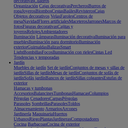
decorativas
Cuadros
Organización
Cajas decorativas
Percheros
Burros de
ropa
Joyeros
Biombos
Cestas
Baúles
Revisteros
Cajas
Objetos decorativos
Velas
Faroles
Centros de
mesa
Navidad
Flores artificiales
Maceteros
Jarrones
Marcos de
fotos
Figuras decorativas
Cajitas y
joyeros
Relojes
Ambientadores
Iluminación
Lámparas
Iluminación decorativa
Iluminación para
muebles
Iluminación para dormitorio
Iluminación
exterior
Guirnaldas
Balizas
Smart
Light
Bombillas
Focos
Iluminación con rieles
Cintas Led
Tendencias y temporadas
Jardín
Muebles de jardín
Set de jardín
Conjuntos de mesas y sillas de
jardín
Sillas de jardín
Mesas de jardín
Conjuntos de sofás de
jardín
Sofás jardín
Bancos de jardín
Sillas colgantes
Estufas de
exterior
Hamacas y tumbonas
Accesorios
Balancines
Tumbonas
Hamacas
Columpios
Pérgolas
Cenadores
Carpas
Pérgolas
Parasoles
Sombrillas
Parasoles
Toldos
Almacenamiento
Armarios
Arcones
Jardinería
Maquinaria
Huertos
Urbanos
Riego
Plantas
Jardineras
Compostadores
Cocina
Barbacoas
Cocina de exterior