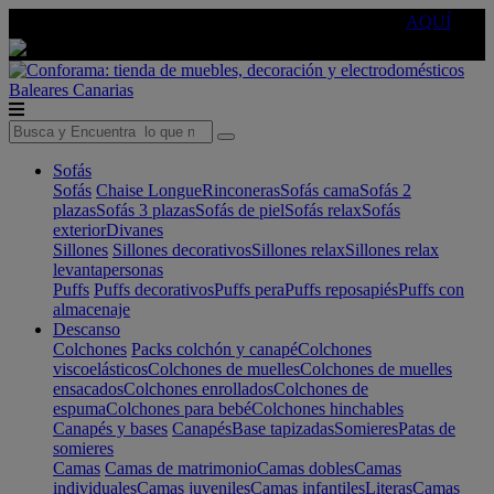
🔵Cambia tu electro con
-10% EXTRA
de descuento ☑️
AQUÍ
Baleares
Canarias
Sofás
Sofás
Chaise Longue
Rinconeras
Sofás cama
Sofás 2
plazas
Sofás 3 plazas
Sofás de piel
Sofás relax
Sofás
exterior
Divanes
Sillones
Sillones decorativos
Sillones relax
Sillones relax
levantapersonas
Puffs
Puffs decorativos
Puffs pera
Puffs reposapiés
Puffs con
almacenaje
Descanso
Colchones
Packs colchón y canapé
Colchones
viscoelásticos
Colchones de muelles
Colchones de muelles
ensacados
Colchones enrollados
Colchones de
espuma
Colchones para bebé
Colchones hinchables
Canapés y bases
Canapés
Base tapizadas
Somieres
Patas de
somieres
Camas
Camas de matrimonio
Camas dobles
Camas
individuales
Camas juveniles
Camas infantiles
Literas
Camas