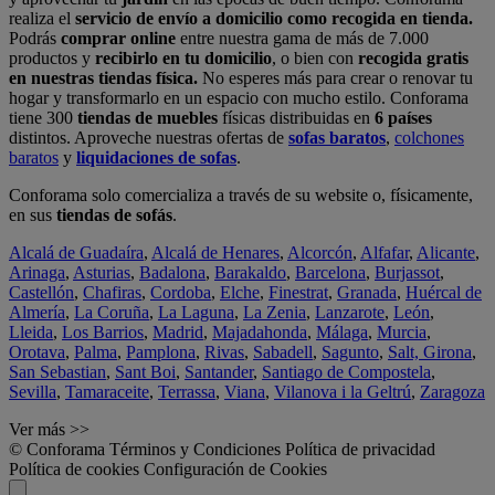
realiza el
servicio de envío a domicilio como recogida en tienda.
Podrás
comprar online
entre nuestra gama de más de 7.000
productos y
recibirlo en tu domicilio
, o bien con
recogida gratis
en nuestras tiendas física.
No esperes más para crear o renovar tu
hogar y transformarlo en un espacio con mucho estilo. Conforama
tiene 300
tiendas de muebles
físicas distribuidas en
6 países
distintos. Aproveche nuestras ofertas de
sofas baratos
,
colchones
baratos
y
liquidaciones de sofas
.
Conforama solo comercializa a través de su website o, físicamente,
en sus
tiendas de sofás
.
Alcalá de Guadaíra
,
Alcalá de Henares
,
Alcorcón
,
Alfafar
,
Alicante
,
Arinaga
,
Asturias
,
Badalona
,
Barakaldo
,
Barcelona
,
Burjassot
,
Castellón
,
Chafiras
,
Cordoba
,
Elche
,
Finestrat
,
Granada
,
Huércal de
Almería
,
La Coruña
,
La Laguna
,
La Zenia
,
Lanzarote
,
León
,
Lleida
,
Los Barrios
,
Madrid
,
Majadahonda
,
Málaga
,
Murcia
,
Orotava
,
Palma
,
Pamplona
,
Rivas
,
Sabadell
,
Sagunto
,
Salt, Girona
,
San Sebastian
,
Sant Boi
,
Santander
,
Santiago de Compostela
,
Sevilla
,
Tamaraceite
,
Terrassa
,
Viana
,
Vilanova i la Geltrú
,
Zaragoza
Ver más >>
© Conforama
Términos y Condiciones
Política de privacidad
Política de cookies
Configuración de Cookies