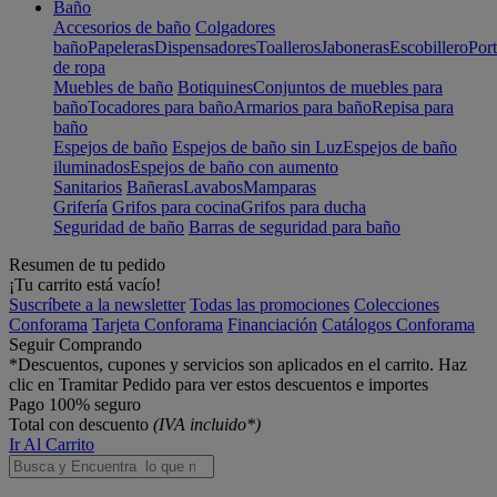
Baño
Accesorios de baño
Colgadores
baño
Papeleras
Dispensadores
Toalleros
Jaboneras
Escobillero
Port
de ropa
Muebles de baño
Botiquines
Conjuntos de muebles para
baño
Tocadores para baño
Armarios para baño
Repisa para
baño
Espejos de baño
Espejos de baño sin Luz
Espejos de baño
iluminados
Espejos de baño con aumento
Sanitarios
Bañeras
Lavabos
Mamparas
Grifería
Grifos para cocina
Grifos para ducha
Seguridad de baño
Barras de seguridad para baño
Resumen de tu pedido
¡Tu carrito está vacío!
Suscríbete a la newsletter
Todas las promociones
Colecciones
Conforama
Tarjeta Conforama
Financiación
Catálogos Conforama
Seguir Comprando
*Descuentos, cupones y servicios son aplicados en el carrito. Haz
clic en Tramitar Pedido para ver estos descuentos e importes
Pago 100% seguro
Total con descuento
(IVA incluido*)
Ir Al Carrito