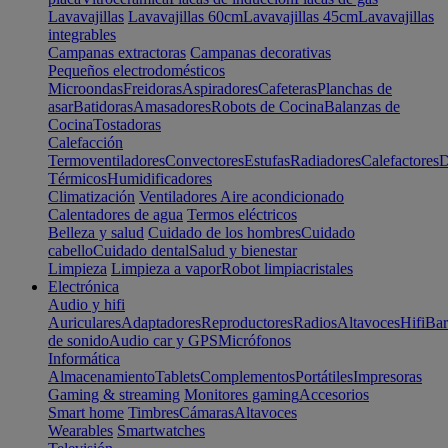
Lavavajillas
Lavavajillas 60cm
Lavavajillas 45cm
Lavavajillas
integrables
Campanas extractoras
Campanas decorativas
Pequeños electrodomésticos
Microondas
Freidoras
Aspiradores
Cafeteras
Planchas de
asar
Batidoras
Amasadores
Robots de Cocina
Balanzas de
Cocina
Tostadoras
Calefacción
Termoventiladores
Convectores
Estufas
Radiadores
Calefactores
D
Térmicos
Humidificadores
Climatización
Ventiladores
Aire acondicionado
Calentadores de agua
Termos eléctricos
Belleza y salud
Cuidado de los hombres
Cuidado
cabello
Cuidado dental
Salud y bienestar
Limpieza
Limpieza a vapor
Robot limpiacristales
Electrónica
Audio y hifi
Auriculares
Adaptadores
Reproductores
Radios
Altavoces
Hifi
Bar
de sonido
Audio car y GPS
Micrófonos
Informática
Almacenamiento
Tablets
Complementos
Portátiles
Impresoras
Gaming & streaming
Monitores gaming
Accesorios
Smart home
Timbres
Cámaras
Altavoces
Wearables
Smartwatches