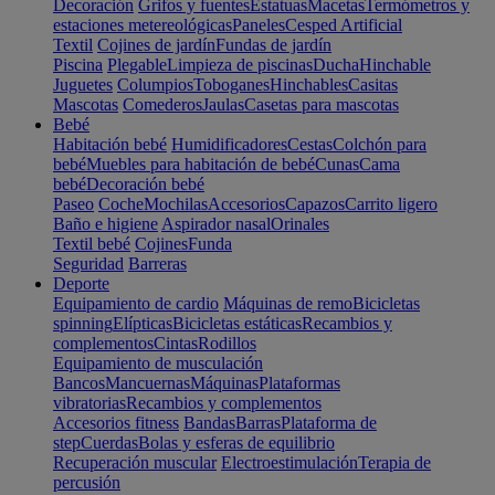
Decoración
Grifos y fuentes
Estatuas
Macetas
Termómetros y
estaciones metereológicas
Paneles
Cesped Artificial
Textil
Cojines de jardín
Fundas de jardín
Piscina
Plegable
Limpieza de piscinas
Ducha
Hinchable
Juguetes
Columpios
Toboganes
Hinchables
Casitas
Mascotas
Comederos
Jaulas
Casetas para mascotas
Bebé
Habitación bebé
Humidificadores
Cestas
Colchón para
bebé
Muebles para habitación de bebé
Cunas
Cama
bebé
Decoración bebé
Paseo
Coche
Mochilas
Accesorios
Capazos
Carrito ligero
Baño e higiene
Aspirador nasal
Orinales
Textil bebé
Cojines
Funda
Seguridad
Barreras
Deporte
Equipamiento de cardio
Máquinas de remo
Bicicletas
spinning
Elípticas
Bicicletas estáticas
Recambios y
complementos
Cintas
Rodillos
Equipamiento de musculación
Bancos
Mancuernas
Máquinas
Plataformas
vibratorias
Recambios y complementos
Accesorios fitness
Bandas
Barras
Plataforma de
step
Cuerdas
Bolas y esferas de equilibrio
Recuperación muscular
Electroestimulación
Terapia de
percusión