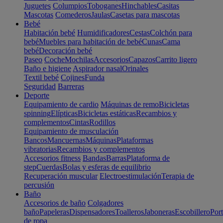
Juguetes
Columpios
Toboganes
Hinchables
Casitas
Mascotas
Comederos
Jaulas
Casetas para mascotas
Bebé
Habitación bebé
Humidificadores
Cestas
Colchón para
bebé
Muebles para habitación de bebé
Cunas
Cama
bebé
Decoración bebé
Paseo
Coche
Mochilas
Accesorios
Capazos
Carrito ligero
Baño e higiene
Aspirador nasal
Orinales
Textil bebé
Cojines
Funda
Seguridad
Barreras
Deporte
Equipamiento de cardio
Máquinas de remo
Bicicletas
spinning
Elípticas
Bicicletas estáticas
Recambios y
complementos
Cintas
Rodillos
Equipamiento de musculación
Bancos
Mancuernas
Máquinas
Plataformas
vibratorias
Recambios y complementos
Accesorios fitness
Bandas
Barras
Plataforma de
step
Cuerdas
Bolas y esferas de equilibrio
Recuperación muscular
Electroestimulación
Terapia de
percusión
Baño
Accesorios de baño
Colgadores
baño
Papeleras
Dispensadores
Toalleros
Jaboneras
Escobillero
Port
de ropa