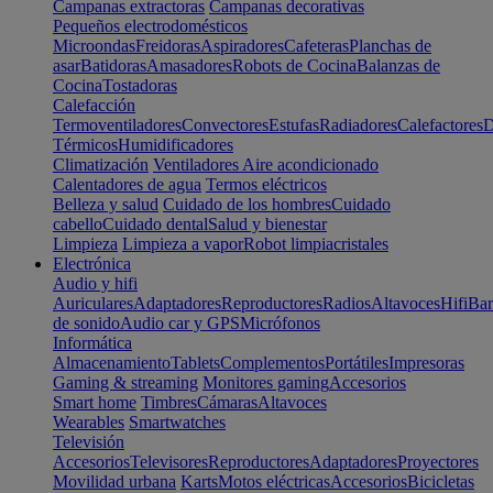
Campanas extractoras
Campanas decorativas
Pequeños electrodomésticos
Microondas
Freidoras
Aspiradores
Cafeteras
Planchas de
asar
Batidoras
Amasadores
Robots de Cocina
Balanzas de
Cocina
Tostadoras
Calefacción
Termoventiladores
Convectores
Estufas
Radiadores
Calefactores
D
Térmicos
Humidificadores
Climatización
Ventiladores
Aire acondicionado
Calentadores de agua
Termos eléctricos
Belleza y salud
Cuidado de los hombres
Cuidado
cabello
Cuidado dental
Salud y bienestar
Limpieza
Limpieza a vapor
Robot limpiacristales
Electrónica
Audio y hifi
Auriculares
Adaptadores
Reproductores
Radios
Altavoces
Hifi
Bar
de sonido
Audio car y GPS
Micrófonos
Informática
Almacenamiento
Tablets
Complementos
Portátiles
Impresoras
Gaming & streaming
Monitores gaming
Accesorios
Smart home
Timbres
Cámaras
Altavoces
Wearables
Smartwatches
Televisión
Accesorios
Televisores
Reproductores
Adaptadores
Proyectores
Movilidad urbana
Karts
Motos eléctricas
Accesorios
Bicicletas