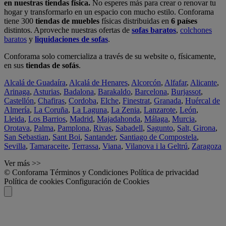
en nuestras tiendas física.
No esperes más para crear o renovar tu
hogar y transformarlo en un espacio con mucho estilo. Conforama
tiene 300
tiendas de muebles
físicas distribuidas en
6 países
distintos. Aproveche nuestras ofertas de
sofas baratos
,
colchones
baratos
y
liquidaciones de sofas
.
Conforama solo comercializa a través de su website o, físicamente,
en sus
tiendas de sofás
.
Alcalá de Guadaíra
,
Alcalá de Henares
,
Alcorcón
,
Alfafar
,
Alicante
,
Arinaga
,
Asturias
,
Badalona
,
Barakaldo
,
Barcelona
,
Burjassot
,
Castellón
,
Chafiras
,
Cordoba
,
Elche
,
Finestrat
,
Granada
,
Huércal de
Almería
,
La Coruña
,
La Laguna
,
La Zenia
,
Lanzarote
,
León
,
Lleida
,
Los Barrios
,
Madrid
,
Majadahonda
,
Málaga
,
Murcia
,
Orotava
,
Palma
,
Pamplona
,
Rivas
,
Sabadell
,
Sagunto
,
Salt, Girona
,
San Sebastian
,
Sant Boi
,
Santander
,
Santiago de Compostela
,
Sevilla
,
Tamaraceite
,
Terrassa
,
Viana
,
Vilanova i la Geltrú
,
Zaragoza
Ver más >>
© Conforama
Términos y Condiciones
Política de privacidad
Política de cookies
Configuración de Cookies