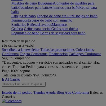
Muebles de baño
Botiquines
Conjuntos de muebles para
baño
Tocadores para baño
Armarios para baño
Repisa para
baño
Espejos de baño
Espejos de baño sin Luz
Espejos de baño
iluminados
Espejos de baño con aumento
Sanitarios
Bañeras
Lavabos
Mamparas
Grifería
Grifos para cocina
Grifos para ducha
Seguridad de baño
Barras de seguridad para baño
Resumen de tu pedido
¡Tu carrito está vacío!
Suscríbete a la newsletter
Todas las promociones
Colecciones
Conforama
Tarjeta Conforama
Financiación
Catálogos Conforama
Seguir Comprando
*Descuentos, cupones y servicios son aplicados en el carrito. Haz
clic en Tramitar Pedido para ver estos descuentos e importes
Pago 100% seguro
Total con descuento
(IVA incluido*)
Ir Al Carrito
Estado de mi pedido
Tiendas
Ayuda
Blog
App Conforama
Baleares
Canarias