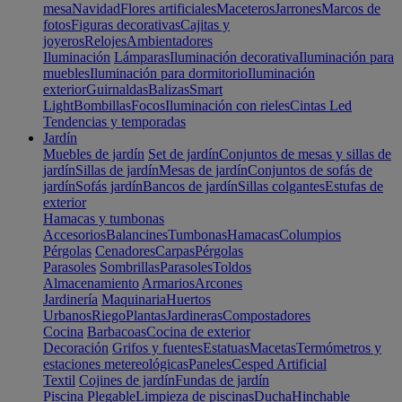
mesa
Navidad
Flores artificiales
Maceteros
Jarrones
Marcos de
fotos
Figuras decorativas
Cajitas y
joyeros
Relojes
Ambientadores
Iluminación
Lámparas
Iluminación decorativa
Iluminación para
muebles
Iluminación para dormitorio
Iluminación
exterior
Guirnaldas
Balizas
Smart
Light
Bombillas
Focos
Iluminación con rieles
Cintas Led
Tendencias y temporadas
Jardín
Muebles de jardín
Set de jardín
Conjuntos de mesas y sillas de
jardín
Sillas de jardín
Mesas de jardín
Conjuntos de sofás de
jardín
Sofás jardín
Bancos de jardín
Sillas colgantes
Estufas de
exterior
Hamacas y tumbonas
Accesorios
Balancines
Tumbonas
Hamacas
Columpios
Pérgolas
Cenadores
Carpas
Pérgolas
Parasoles
Sombrillas
Parasoles
Toldos
Almacenamiento
Armarios
Arcones
Jardinería
Maquinaria
Huertos
Urbanos
Riego
Plantas
Jardineras
Compostadores
Cocina
Barbacoas
Cocina de exterior
Decoración
Grifos y fuentes
Estatuas
Macetas
Termómetros y
estaciones metereológicas
Paneles
Cesped Artificial
Textil
Cojines de jardín
Fundas de jardín
Piscina
Plegable
Limpieza de piscinas
Ducha
Hinchable