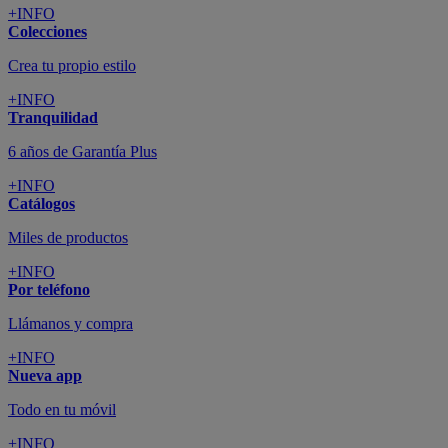
+INFO
Colecciones
Crea tu propio estilo
+INFO
Tranquilidad
6 años de Garantía Plus
+INFO
Catálogos
Miles de productos
+INFO
Por teléfono
Llámanos y compra
+INFO
Nueva app
Todo en tu móvil
+INFO