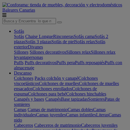
Baleares
Canarias
Sofás
Sofás
Chaise Longue
Rinconeras
Sofás cama
Sofás 2
plazas
Sofás 3 plazas
Sofás de piel
Sofás relax
Sofás
exterior
Divanes
Sillones
Sillones decorativos
Sillones relax
Sillones relax
levantapersonas
Puffs
Puffs decorativos
Puffs pera
Puffs reposapiés
Puffs con
almacenaje
Descanso
Colchones
Packs colchón y canapé
Colchones
viscoelásticos
Colchones de muelles
Colchones de muelles
ensacados
Colchones enrollados
Colchones de
espuma
Colchones para bebé
Colchones hinchables
Canapés y bases
Canapés
Base tapizadas
Somieres
Patas de
somieres
Camas
Camas de matrimonio
Camas dobles
Camas
individuales
Camas juveniles
Camas infantiles
Literas
Camas
nido
Cabeceros
Cabeceros de matrimonio
Cabeceros juveniles