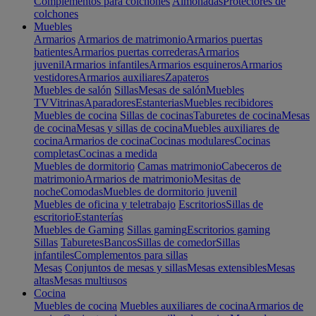
Complementos para colchones
Almohadas
Protectores de
colchones
Muebles
Armarios
Armarios de matrimonio
Armarios puertas
batientes
Armarios puertas correderas
Armarios
juvenil
Armarios infantiles
Armarios esquineros
Armarios
vestidores
Armarios auxiliares
Zapateros
Muebles de salón
Sillas
Mesas de salón
Muebles
TV
Vitrinas
Aparadores
Estanterias
Muebles recibidores
Muebles de cocina
Sillas de cocinas
Taburetes de cocina
Mesas
de cocina
Mesas y sillas de cocina
Muebles auxiliares de
cocina
Armarios de cocina
Cocinas modulares
Cocinas
completas
Cocinas a medida
Muebles de dormitorio
Camas matrimonio
Cabeceros de
matrimonio
Armarios de matrimonio
Mesitas de
noche
Comodas
Muebles de dormitorio juvenil
Muebles de oficina y teletrabajo
Escritorios
Sillas de
escritorio
Estanterías
Muebles de Gaming
Sillas gaming
Escritorios gaming
Sillas
Taburetes
Bancos
Sillas de comedor
Sillas
infantiles
Complementos para sillas
Mesas
Conjuntos de mesas y sillas
Mesas extensibles
Mesas
altas
Mesas multiusos
Cocina
Muebles de cocina
Muebles auxiliares de cocina
Armarios de