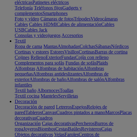
eléctricas
Patinetes eléctricos
Telefonía
Teléfonos fijos
Gadgets y
complementos
Smartphones
Foto y vídeo
Cámaras de fotos
Trípodes
Videocámaras
Cables
Cables HDMI
Cables de alimentación
Cables
USB
Cables Jack
Consolas y videojuegos
Accesorios
Textil
Ropa de cama
Mantas
Almohadas
Colchas
Sábanas
Nórdicos
Cortinas y estores
Estores
Visillos
Cortinas
Barras de cortina
Cojines
Relleno
Exterior
Fundas
Cojín con relleno
Complementos para sofás
Fundas de sofás
Plaids
Alfombras
Alfombras de habitación
Alfombras
pequeñas
Alfombras antideslizantes
Alfombras de
exterior
Alfombras de baño
Alfombras de salón
Alfombras
infantiles
Textil baño
Albornoces
Toallas
Textil cocina
Manteles
Servilletas
Decoración
Decoración de pared
Letreros
Espejos
Relojes de
pared
Tableros
Canvas
Cuadros pintados a mano
Marcos
Placas
decorativas
Cuadros
Organización
Cajas decorativas
Percheros
Burros de
ropa
Joyeros
Biombos
Cestas
Baúles
Revisteros
Cajas
Objetos decorativos
Velas
Faroles
Centros de