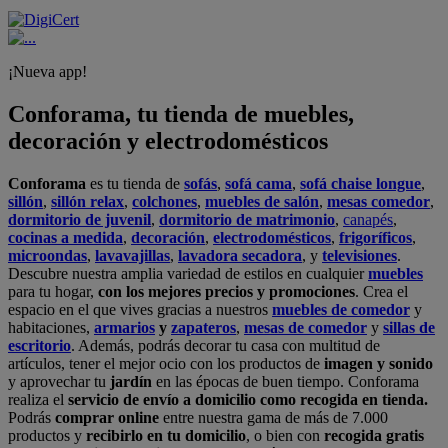
¡Nueva app!
Conforama, tu tienda de muebles,
decoración y electrodomésticos
Conforama
es tu tienda de
sofás
,
sofá cama
,
sofá chaise longue
,
sillón
,
sillón relax
,
colchones
,
muebles de salón
,
mesas comedor
,
dormitorio de juvenil
,
dormitorio de matrimonio
,
canapés
,
cocinas a medida
,
decoración
,
electrodomésticos
,
frigoríficos
,
microondas
,
lavavajillas
,
lavadora secadora
, y
televisiones
.
Descubre nuestra amplia variedad de estilos en cualquier
muebles
para tu hogar,
con los mejores precios y promociones
. Crea el
espacio en el que vives gracias a nuestros
muebles de comedor
y
habitaciones,
armarios
y
zapateros
,
mesas de comedor
y
sillas de
escritorio
. Además, podrás decorar tu casa con multitud de
artículos, tener el mejor ocio con los productos de
imagen y sonido
y aprovechar tu
jardín
en las épocas de buen tiempo. Conforama
realiza el
servicio de envío a domicilio como recogida en tienda.
Podrás
comprar online
entre nuestra gama de más de 7.000
productos y
recibirlo en tu domicilio
, o bien con
recogida gratis