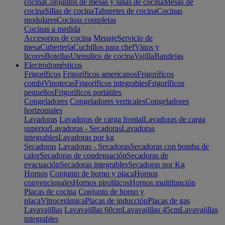
cocina
Conjuntos de mesas y sillas de cocina
Mesas de
cocina
Sillas de cocina
Taburetes de cocina
Cocinas
modulares
Cocinas completas
Cocinas a medida
Accesorios de cocina
Menaje
Servicio de
mesa
Cubertería
Cuchillos para chef
Vinos y
licores
Botellas
Utensilios de cocina
Vajilla
Bandejas
Electrodomésticos
Frigoríficos
Frigoríficos americanos
Frigoríficos
combi
Vinotecas
Frigoríficos integrables
Frigoríficos
pequeños
Frigoríficos portátiles
Congeladores
Congeladores verticales
Congeladores
horizontales
Lavadoras
Lavadoras de carga frontal
Lavadoras de carga
superior
Lavadoras - Secadoras
Lavadoras
integrables
Lavadoras por kg
Secadoras
Lavadoras - Secadoras
Secadoras con bomba de
calor
Secadoras de condensación
Secadoras de
evacuación
Secadoras integrables
Secadoras por Kg
Hornos
Conjunto de horno y placa
Hornos
convencionales
Hornos pirolíticos
Hornos multifunción
Placas de cocina
Conjunto de horno y
placa
Vitrocerámica
Placas de inducción
Placas de gas
Lavavajillas
Lavavajillas 60cm
Lavavajillas 45cm
Lavavajillas
integrables