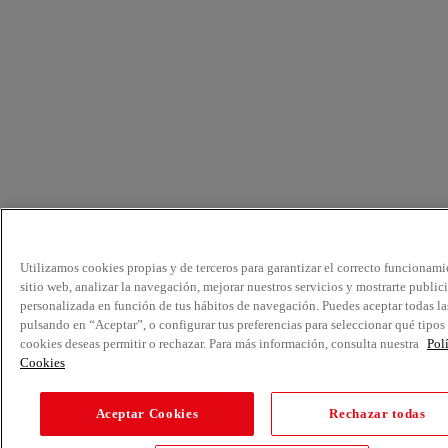
Utilizamos cookies propias y de terceros para garantizar el correcto funcionami
sitio web, analizar la navegación, mejorar nuestros servicios y mostrarte public
personalizada en función de tus hábitos de navegación. Puedes aceptar todas la
pulsando en “Aceptar”, o configurar tus preferencias para seleccionar qué tipos
cookies deseas permitir o rechazar. Para más información, consulta nuestra
Pol
Cookies
Aceptar Cookies
Rechazar todas