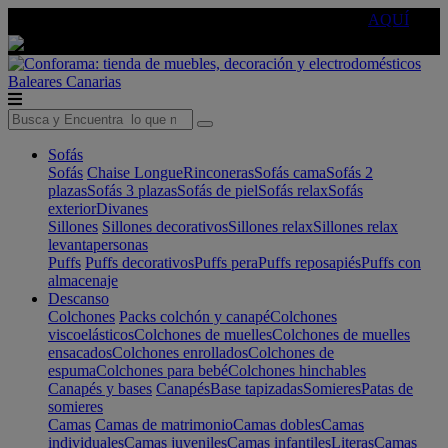
🔵Cambia tu electro con
-10% EXTRA
de descuento ☑️
AQUÍ
Baleares
Canarias
Sofás
Sofás
Chaise Longue
Rinconeras
Sofás cama
Sofás 2
plazas
Sofás 3 plazas
Sofás de piel
Sofás relax
Sofás
exterior
Divanes
Sillones
Sillones decorativos
Sillones relax
Sillones relax
levantapersonas
Puffs
Puffs decorativos
Puffs pera
Puffs reposapiés
Puffs con
almacenaje
Descanso
Colchones
Packs colchón y canapé
Colchones
viscoelásticos
Colchones de muelles
Colchones de muelles
ensacados
Colchones enrollados
Colchones de
espuma
Colchones para bebé
Colchones hinchables
Canapés y bases
Canapés
Base tapizadas
Somieres
Patas de
somieres
Camas
Camas de matrimonio
Camas dobles
Camas
individuales
Camas juveniles
Camas infantiles
Literas
Camas