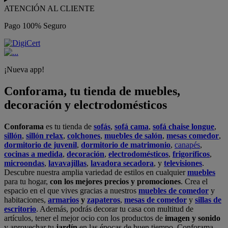
ATENCIÓN AL CLIENTE
Pago 100% Seguro
¡Nueva app!
Conforama, tu tienda de muebles,
decoración y electrodomésticos
Conforama
es tu tienda de
sofás
,
sofá cama
,
sofá chaise longue
,
sillón
,
sillón relax
,
colchones
,
muebles de salón
,
mesas comedor
,
dormitorio de juvenil
,
dormitorio de matrimonio
,
canapés
,
cocinas a medida
,
decoración
,
electrodomésticos
,
frigoríficos
,
microondas
,
lavavajillas
,
lavadora secadora
, y
televisiones
.
Descubre nuestra amplia variedad de estilos en cualquier
muebles
para tu hogar,
con los mejores precios y promociones
. Crea el
espacio en el que vives gracias a nuestros
muebles de comedor
y
habitaciones,
armarios
y
zapateros
,
mesas de comedor
y
sillas de
escritorio
. Además, podrás decorar tu casa con multitud de
artículos, tener el mejor ocio con los productos de
imagen y sonido
y aprovechar tu
jardín
en las épocas de buen tiempo. Conforama