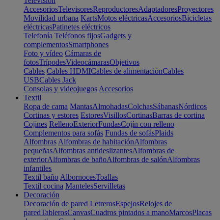
Televisión
Accesorios
Televisores
Reproductores
Adaptadores
Proyectores
Movilidad urbana
Karts
Motos eléctricas
Accesorios
Bicicletas
eléctricas
Patinetes eléctricos
Telefonía
Teléfonos fijos
Gadgets y
complementos
Smartphones
Foto y vídeo
Cámaras de
fotos
Trípodes
Videocámaras
Objetivos
Cables
Cables HDMI
Cables de alimentación
Cables
USB
Cables Jack
Consolas y videojuegos
Accesorios
Textil
Ropa de cama
Mantas
Almohadas
Colchas
Sábanas
Nórdicos
Cortinas y estores
Estores
Visillos
Cortinas
Barras de cortina
Cojines
Relleno
Exterior
Fundas
Cojín con relleno
Complementos para sofás
Fundas de sofás
Plaids
Alfombras
Alfombras de habitación
Alfombras
pequeñas
Alfombras antideslizantes
Alfombras de
exterior
Alfombras de baño
Alfombras de salón
Alfombras
infantiles
Textil baño
Albornoces
Toallas
Textil cocina
Manteles
Servilletas
Decoración
Decoración de pared
Letreros
Espejos
Relojes de
pared
Tableros
Canvas
Cuadros pintados a mano
Marcos
Placas