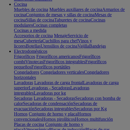
Cocina
Muebles de cocina
Muebles auxiliares de cocina
Armarios de
cocina
Conjuntos de mesas y sillas de cocina
Mesas de
cocina
Sillas de cocina
Taburetes de cocina
Cocinas
modulares
Cocinas completas
Cocinas a medida
Accesorios de cocina
Menaje
Servicio de
mesa
Cubertería
Cuchillos para chef
Vinos y
licores
Botellas
Utensilios de cocina
Vajilla
Bandejas
Electrodomésticos
Frigoríficos
Frigoríficos americanos
Frigoríficos
combi
Vinotecas
Frigoríficos integrables
Frigoríficos
pequeños
Frigoríficos portátiles
Congeladores
Congeladores verticales
Congeladores
horizontales
Lavadoras
Lavadoras de carga frontal
Lavadoras de carga
superior
Lavadoras - Secadoras
Lavadoras
integrables
Lavadoras por kg
Secadoras
Lavadoras - Secadoras
Secadoras con bomba de
calor
Secadoras de condensación
Secadoras de
evacuación
Secadoras integrables
Secadoras por Kg
Hornos
Conjunto de horno y placa
Hornos
convencionales
Hornos pirolíticos
Hornos multifunción
Placas de cocina
Conjunto de horno y
placa
Vitrocerámica
Placas de inducción
Placas de gas