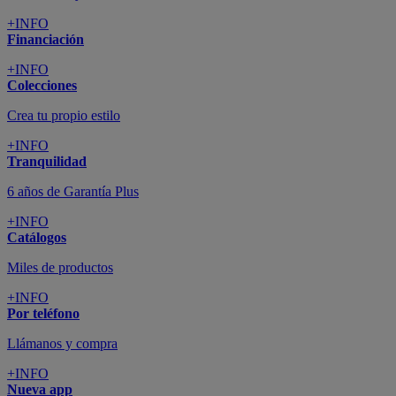
+INFO
Financiación
+INFO
Colecciones
Crea tu propio estilo
+INFO
Tranquilidad
6 años de Garantía Plus
+INFO
Catálogos
Miles de productos
+INFO
Por teléfono
Llámanos y compra
+INFO
Nueva app