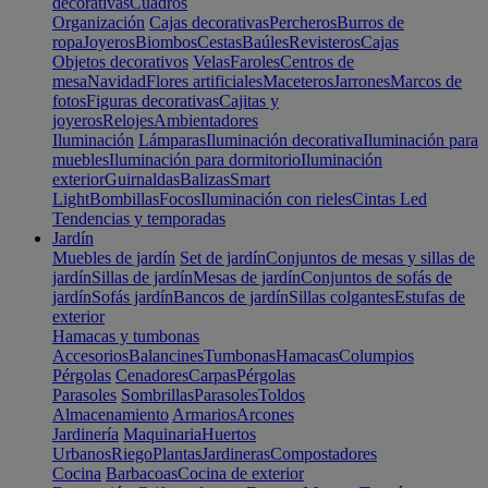
decorativas
Cuadros
Organización
Cajas decorativas
Percheros
Burros de
ropa
Joyeros
Biombos
Cestas
Baúles
Revisteros
Cajas
Objetos decorativos
Velas
Faroles
Centros de
mesa
Navidad
Flores artificiales
Maceteros
Jarrones
Marcos de
fotos
Figuras decorativas
Cajitas y
joyeros
Relojes
Ambientadores
Iluminación
Lámparas
Iluminación decorativa
Iluminación para
muebles
Iluminación para dormitorio
Iluminación
exterior
Guirnaldas
Balizas
Smart
Light
Bombillas
Focos
Iluminación con rieles
Cintas Led
Tendencias y temporadas
Jardín
Muebles de jardín
Set de jardín
Conjuntos de mesas y sillas de
jardín
Sillas de jardín
Mesas de jardín
Conjuntos de sofás de
jardín
Sofás jardín
Bancos de jardín
Sillas colgantes
Estufas de
exterior
Hamacas y tumbonas
Accesorios
Balancines
Tumbonas
Hamacas
Columpios
Pérgolas
Cenadores
Carpas
Pérgolas
Parasoles
Sombrillas
Parasoles
Toldos
Almacenamiento
Armarios
Arcones
Jardinería
Maquinaria
Huertos
Urbanos
Riego
Plantas
Jardineras
Compostadores
Cocina
Barbacoas
Cocina de exterior