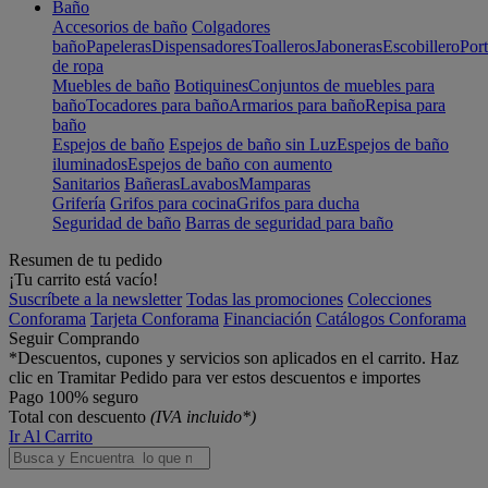
Baño
Accesorios de baño
Colgadores
baño
Papeleras
Dispensadores
Toalleros
Jaboneras
Escobillero
Port
de ropa
Muebles de baño
Botiquines
Conjuntos de muebles para
baño
Tocadores para baño
Armarios para baño
Repisa para
baño
Espejos de baño
Espejos de baño sin Luz
Espejos de baño
iluminados
Espejos de baño con aumento
Sanitarios
Bañeras
Lavabos
Mamparas
Grifería
Grifos para cocina
Grifos para ducha
Seguridad de baño
Barras de seguridad para baño
Resumen de tu pedido
¡Tu carrito está vacío!
Suscríbete a la newsletter
Todas las promociones
Colecciones
Conforama
Tarjeta Conforama
Financiación
Catálogos Conforama
Seguir Comprando
*Descuentos, cupones y servicios son aplicados en el carrito. Haz
clic en Tramitar Pedido para ver estos descuentos e importes
Pago 100% seguro
Total con descuento
(IVA incluido*)
Ir Al Carrito