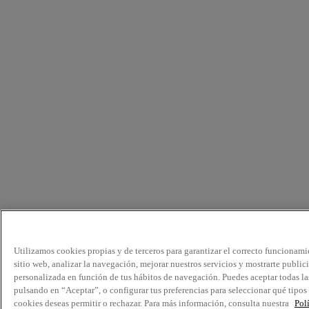
Utilizamos cookies propias y de terceros para garantizar el correcto funcionami
sitio web, analizar la navegación, mejorar nuestros servicios y mostrarte public
personalizada en función de tus hábitos de navegación. Puedes aceptar todas la
pulsando en “Aceptar”, o configurar tus preferencias para seleccionar qué tipos
cookies deseas permitir o rechazar. Para más información, consulta nuestra
Pol