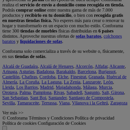
realiza el
servicio de envío a domicilio como recogida en tienda.
Podrás
comprar online
entre nuestra gama de más de 7.000
productos y
recibirlo en tu domicilio
, o bien con
recogida gratis
en nuestras tiendas física.
No esperes más para crear o renovar tu
hogar y transformarlo en un espacio con mucho estilo. Conforama
tiene 300
tiendas de muebles
físicas distribuidas en
6 países
distintos. Aproveche nuestras ofertas de
sofas baratos
,
colchones
baratos
y
liquidaciones de sofas
.
Conforama solo comercializa a través de su website o, físicamente,
en sus
tiendas de sofás
.
Alcalá de Guadaíra
,
Alcalá de Henares
,
Alcorcón
,
Alfafar
,
Alicante
,
Arinaga
,
Asturias
,
Badalona
,
Barakaldo
,
Barcelona
,
Burjassot
,
Castellón
,
Chafiras
,
Cordoba
,
Elche
,
Finestrat
,
Granada
,
Huércal de
Almería
,
La Coruña
,
La Laguna
,
La Zenia
,
Lanzarote
,
León
,
Lleida
,
Los Barrios
,
Madrid
,
Majadahonda
,
Málaga
,
Murcia
,
Orotava
,
Palma
,
Pamplona
,
Rivas
,
Sabadell
,
Sagunto
,
Salt, Girona
,
San Sebastian
,
Sant Boi
,
Santander
,
Santiago de Compostela
,
Sevilla
,
Tamaraceite
,
Terrassa
,
Viana
,
Vilanova i la Geltrú
,
Zaragoza
Ver más >>
© Conforama
Términos y Condiciones
Política de privacidad
Política de cookies
Configuración de Cookies