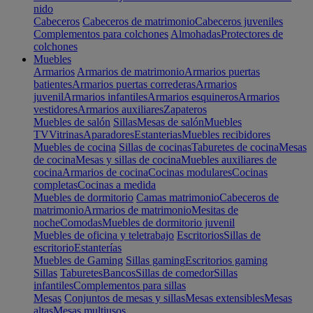
nido
Cabeceros
Cabeceros de matrimonio
Cabeceros juveniles
Complementos para colchones
Almohadas
Protectores de
colchones
Muebles
Armarios
Armarios de matrimonio
Armarios puertas
batientes
Armarios puertas correderas
Armarios
juvenil
Armarios infantiles
Armarios esquineros
Armarios
vestidores
Armarios auxiliares
Zapateros
Muebles de salón
Sillas
Mesas de salón
Muebles
TV
Vitrinas
Aparadores
Estanterias
Muebles recibidores
Muebles de cocina
Sillas de cocinas
Taburetes de cocina
Mesas
de cocina
Mesas y sillas de cocina
Muebles auxiliares de
cocina
Armarios de cocina
Cocinas modulares
Cocinas
completas
Cocinas a medida
Muebles de dormitorio
Camas matrimonio
Cabeceros de
matrimonio
Armarios de matrimonio
Mesitas de
noche
Comodas
Muebles de dormitorio juvenil
Muebles de oficina y teletrabajo
Escritorios
Sillas de
escritorio
Estanterías
Muebles de Gaming
Sillas gaming
Escritorios gaming
Sillas
Taburetes
Bancos
Sillas de comedor
Sillas
infantiles
Complementos para sillas
Mesas
Conjuntos de mesas y sillas
Mesas extensibles
Mesas
altas
Mesas multiusos