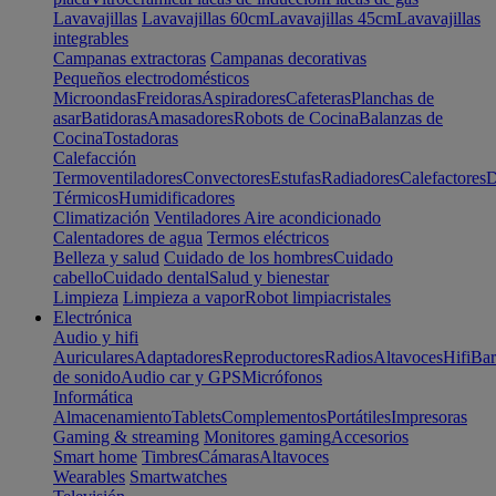
Lavavajillas
Lavavajillas 60cm
Lavavajillas 45cm
Lavavajillas
integrables
Campanas extractoras
Campanas decorativas
Pequeños electrodomésticos
Microondas
Freidoras
Aspiradores
Cafeteras
Planchas de
asar
Batidoras
Amasadores
Robots de Cocina
Balanzas de
Cocina
Tostadoras
Calefacción
Termoventiladores
Convectores
Estufas
Radiadores
Calefactores
D
Térmicos
Humidificadores
Climatización
Ventiladores
Aire acondicionado
Calentadores de agua
Termos eléctricos
Belleza y salud
Cuidado de los hombres
Cuidado
cabello
Cuidado dental
Salud y bienestar
Limpieza
Limpieza a vapor
Robot limpiacristales
Electrónica
Audio y hifi
Auriculares
Adaptadores
Reproductores
Radios
Altavoces
Hifi
Bar
de sonido
Audio car y GPS
Micrófonos
Informática
Almacenamiento
Tablets
Complementos
Portátiles
Impresoras
Gaming & streaming
Monitores gaming
Accesorios
Smart home
Timbres
Cámaras
Altavoces
Wearables
Smartwatches