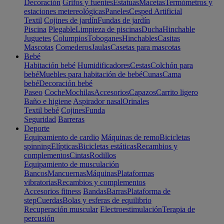
Decoración
Grifos y fuentes
Estatuas
Macetas
Termómetros y
estaciones metereológicas
Paneles
Cesped Artificial
Textil
Cojines de jardín
Fundas de jardín
Piscina
Plegable
Limpieza de piscinas
Ducha
Hinchable
Juguetes
Columpios
Toboganes
Hinchables
Casitas
Mascotas
Comederos
Jaulas
Casetas para mascotas
Bebé
Habitación bebé
Humidificadores
Cestas
Colchón para
bebé
Muebles para habitación de bebé
Cunas
Cama
bebé
Decoración bebé
Paseo
Coche
Mochilas
Accesorios
Capazos
Carrito ligero
Baño e higiene
Aspirador nasal
Orinales
Textil bebé
Cojines
Funda
Seguridad
Barreras
Deporte
Equipamiento de cardio
Máquinas de remo
Bicicletas
spinning
Elípticas
Bicicletas estáticas
Recambios y
complementos
Cintas
Rodillos
Equipamiento de musculación
Bancos
Mancuernas
Máquinas
Plataformas
vibratorias
Recambios y complementos
Accesorios fitness
Bandas
Barras
Plataforma de
step
Cuerdas
Bolas y esferas de equilibrio
Recuperación muscular
Electroestimulación
Terapia de
percusión