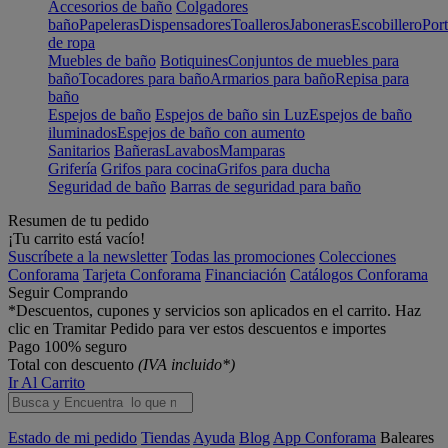
Accesorios de baño
Colgadores
baño
Papeleras
Dispensadores
Toalleros
Jaboneras
Escobillero
Port
de ropa
Muebles de baño
Botiquines
Conjuntos de muebles para
baño
Tocadores para baño
Armarios para baño
Repisa para
baño
Espejos de baño
Espejos de baño sin Luz
Espejos de baño
iluminados
Espejos de baño con aumento
Sanitarios
Bañeras
Lavabos
Mamparas
Grifería
Grifos para cocina
Grifos para ducha
Seguridad de baño
Barras de seguridad para baño
Resumen de tu pedido
¡Tu carrito está vacío!
Suscríbete a la newsletter
Todas las promociones
Colecciones
Conforama
Tarjeta Conforama
Financiación
Catálogos Conforama
Seguir Comprando
*Descuentos, cupones y servicios son aplicados en el carrito. Haz
clic en Tramitar Pedido para ver estos descuentos e importes
Pago 100% seguro
Total con descuento
(IVA incluido*)
Ir Al Carrito
Estado de mi pedido
Tiendas
Ayuda
Blog
App Conforama
Baleares