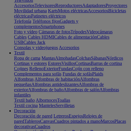
Televisión
Accesorios
Televisores
Reproductores
Adaptadores
Proyectores
Movilidad urbana
Karts
Motos eléctricas
Accesorios
Bicicletas
eléctricas
Patinetes eléctricos
Telefonía
Teléfonos fijos
Gadgets y
complementos
Smartphones
Foto y vídeo
Cámaras de fotos
Trípodes
Videocámaras
Cables
Cables HDMI
Cables de alimentación
Cables
USB
Cables Jack
Consolas y videojuegos
Accesorios
Textil
Ropa de cama
Mantas
Almohadas
Colchas
Sábanas
Nórdicos
Cortinas y estores
Estores
Visillos
Cortinas
Barras de cortina
Cojines
Relleno
Exterior
Fundas
Cojín con relleno
Complementos para sofás
Fundas de sofás
Plaids
Alfombras
Alfombras de habitación
Alfombras
pequeñas
Alfombras antideslizantes
Alfombras de
exterior
Alfombras de baño
Alfombras de salón
Alfombras
infantiles
Textil baño
Albornoces
Toallas
Textil cocina
Manteles
Servilletas
Decoración
Decoración de pared
Letreros
Espejos
Relojes de
pared
Tableros
Canvas
Cuadros pintados a mano
Marcos
Placas
decorativas
Cuadros