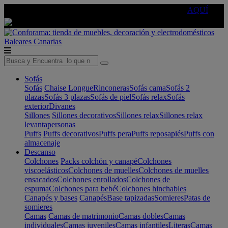
🔵Cambia tu electro con
-10% EXTRA
de descuento ☑️
AQUÍ
Baleares
Canarias
Sofás
Sofás
Chaise Longue
Rinconeras
Sofás cama
Sofás 2
plazas
Sofás 3 plazas
Sofás de piel
Sofás relax
Sofás
exterior
Divanes
Sillones
Sillones decorativos
Sillones relax
Sillones relax
levantapersonas
Puffs
Puffs decorativos
Puffs pera
Puffs reposapiés
Puffs con
almacenaje
Descanso
Colchones
Packs colchón y canapé
Colchones
viscoelásticos
Colchones de muelles
Colchones de muelles
ensacados
Colchones enrollados
Colchones de
espuma
Colchones para bebé
Colchones hinchables
Canapés y bases
Canapés
Base tapizadas
Somieres
Patas de
somieres
Camas
Camas de matrimonio
Camas dobles
Camas
individuales
Camas juveniles
Camas infantiles
Literas
Camas