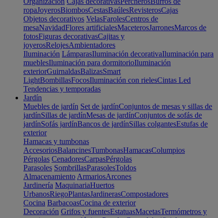
Organización
Cajas decorativas
Percheros
Burros de
ropa
Joyeros
Biombos
Cestas
Baúles
Revisteros
Cajas
Objetos decorativos
Velas
Faroles
Centros de
mesa
Navidad
Flores artificiales
Maceteros
Jarrones
Marcos de
fotos
Figuras decorativas
Cajitas y
joyeros
Relojes
Ambientadores
Iluminación
Lámparas
Iluminación decorativa
Iluminación para
muebles
Iluminación para dormitorio
Iluminación
exterior
Guirnaldas
Balizas
Smart
Light
Bombillas
Focos
Iluminación con rieles
Cintas Led
Tendencias y temporadas
Jardín
Muebles de jardín
Set de jardín
Conjuntos de mesas y sillas de
jardín
Sillas de jardín
Mesas de jardín
Conjuntos de sofás de
jardín
Sofás jardín
Bancos de jardín
Sillas colgantes
Estufas de
exterior
Hamacas y tumbonas
Accesorios
Balancines
Tumbonas
Hamacas
Columpios
Pérgolas
Cenadores
Carpas
Pérgolas
Parasoles
Sombrillas
Parasoles
Toldos
Almacenamiento
Armarios
Arcones
Jardinería
Maquinaria
Huertos
Urbanos
Riego
Plantas
Jardineras
Compostadores
Cocina
Barbacoas
Cocina de exterior
Decoración
Grifos y fuentes
Estatuas
Macetas
Termómetros y