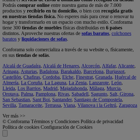
Podrás
comprar online
entre nuestra gama de más de 7.000
productos y
recibirlo en tu domicilio
, o bien con
recogida gratis
en nuestras tiendas física.
No esperes más para crear o renovar tu
hogar y transformarlo en un espacio con mucho estilo. Conforama
tiene 300
tiendas de muebles
físicas distribuidas en
6 países
distintos. Aproveche nuestras ofertas de
sofas baratos
,
colchones
baratos
y
liquidaciones de sofas
.
Conforama solo comercializa a través de su website o, físicamente,
en sus
tiendas de sofás
.
Alcalá de Guadaíra
,
Alcalá de Henares
,
Alcorcón
,
Alfafar
,
Alicante
,
Arinaga
,
Asturias
,
Badalona
,
Barakaldo
,
Barcelona
,
Burjassot
,
Castellón
,
Chafiras
,
Cordoba
,
Elche
,
Finestrat
,
Granada
,
Huércal de
Almería
,
La Coruña
,
La Laguna
,
La Zenia
,
Lanzarote
,
León
,
Lleida
,
Los Barrios
,
Madrid
,
Majadahonda
,
Málaga
,
Murcia
,
Orotava
,
Palma
,
Pamplona
,
Rivas
,
Sabadell
,
Sagunto
,
Salt, Girona
,
San Sebastian
,
Sant Boi
,
Santander
,
Santiago de Compostela
,
Sevilla
,
Tamaraceite
,
Terrassa
,
Viana
,
Vilanova i la Geltrú
,
Zaragoza
Ver más >>
© Conforama
Términos y Condiciones
Política de privacidad
Política de cookies
Configuración de Cookies