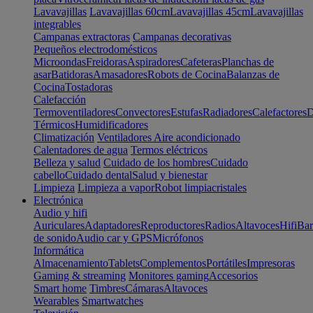
Lavavajillas
Lavavajillas 60cm
Lavavajillas 45cm
Lavavajillas
integrables
Campanas extractoras
Campanas decorativas
Pequeños electrodomésticos
Microondas
Freidoras
Aspiradores
Cafeteras
Planchas de
asar
Batidoras
Amasadores
Robots de Cocina
Balanzas de
Cocina
Tostadoras
Calefacción
Termoventiladores
Convectores
Estufas
Radiadores
Calefactores
D
Térmicos
Humidificadores
Climatización
Ventiladores
Aire acondicionado
Calentadores de agua
Termos eléctricos
Belleza y salud
Cuidado de los hombres
Cuidado
cabello
Cuidado dental
Salud y bienestar
Limpieza
Limpieza a vapor
Robot limpiacristales
Electrónica
Audio y hifi
Auriculares
Adaptadores
Reproductores
Radios
Altavoces
Hifi
Bar
de sonido
Audio car y GPS
Micrófonos
Informática
Almacenamiento
Tablets
Complementos
Portátiles
Impresoras
Gaming & streaming
Monitores gaming
Accesorios
Smart home
Timbres
Cámaras
Altavoces
Wearables
Smartwatches