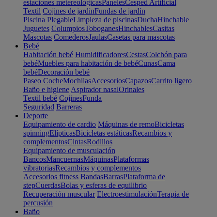
estaciones metereológicas
Paneles
Cesped Artificial
Textil
Cojines de jardín
Fundas de jardín
Piscina
Plegable
Limpieza de piscinas
Ducha
Hinchable
Juguetes
Columpios
Toboganes
Hinchables
Casitas
Mascotas
Comederos
Jaulas
Casetas para mascotas
Bebé
Habitación bebé
Humidificadores
Cestas
Colchón para
bebé
Muebles para habitación de bebé
Cunas
Cama
bebé
Decoración bebé
Paseo
Coche
Mochilas
Accesorios
Capazos
Carrito ligero
Baño e higiene
Aspirador nasal
Orinales
Textil bebé
Cojines
Funda
Seguridad
Barreras
Deporte
Equipamiento de cardio
Máquinas de remo
Bicicletas
spinning
Elípticas
Bicicletas estáticas
Recambios y
complementos
Cintas
Rodillos
Equipamiento de musculación
Bancos
Mancuernas
Máquinas
Plataformas
vibratorias
Recambios y complementos
Accesorios fitness
Bandas
Barras
Plataforma de
step
Cuerdas
Bolas y esferas de equilibrio
Recuperación muscular
Electroestimulación
Terapia de
percusión
Baño