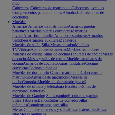
nido
Cabeceros
Cabeceros de matrimonio
Cabeceros juveniles
Complementos para colchones
Almohadas
Protectores de
colchones
Muebles
Armarios
Armarios de matrimonio
Armarios puertas
batientes
Armarios puertas correderas
Armarios
juvenil
Armarios infantiles
Armarios esquineros
Armarios
vestidores
Armarios auxiliares
Zapateros
Muebles de salón
Sillas
Mesas de salón
Muebles
TV
Vitrinas
Aparadores
Estanterias
Muebles recibidores
Muebles de cocina
Sillas de cocinas
Taburetes de cocina
Mesas
de cocina
Mesas y sillas de cocina
Muebles auxiliares de
cocina
Armarios de cocina
Cocinas modulares
Cocinas
completas
Cocinas a medida
Muebles de dormitorio
Camas matrimonio
Cabeceros de
matrimonio
Armarios de matrimonio
Mesitas de
noche
Comodas
Muebles de dormitorio juvenil
Muebles de oficina y teletrabajo
Escritorios
Sillas de
escritorio
Estanterías
Muebles de Gaming
Sillas gaming
Escritorios gaming
Sillas
Taburetes
Bancos
Sillas de comedor
Sillas
infantiles
Complementos para sillas
Mesas
Conjuntos de mesas y sillas
Mesas extensibles
Mesas
altas
Mesas multiusos