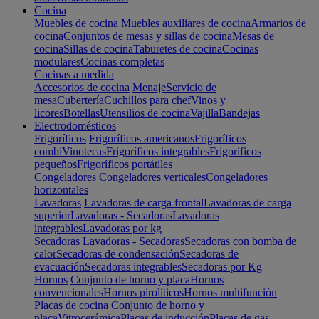
Cocina
Muebles de cocina
Muebles auxiliares de cocina
Armarios de
cocina
Conjuntos de mesas y sillas de cocina
Mesas de
cocina
Sillas de cocina
Taburetes de cocina
Cocinas
modulares
Cocinas completas
Cocinas a medida
Accesorios de cocina
Menaje
Servicio de
mesa
Cubertería
Cuchillos para chef
Vinos y
licores
Botellas
Utensilios de cocina
Vajilla
Bandejas
Electrodomésticos
Frigoríficos
Frigoríficos americanos
Frigoríficos
combi
Vinotecas
Frigoríficos integrables
Frigoríficos
pequeños
Frigoríficos portátiles
Congeladores
Congeladores verticales
Congeladores
horizontales
Lavadoras
Lavadoras de carga frontal
Lavadoras de carga
superior
Lavadoras - Secadoras
Lavadoras
integrables
Lavadoras por kg
Secadoras
Lavadoras - Secadoras
Secadoras con bomba de
calor
Secadoras de condensación
Secadoras de
evacuación
Secadoras integrables
Secadoras por Kg
Hornos
Conjunto de horno y placa
Hornos
convencionales
Hornos pirolíticos
Hornos multifunción
Placas de cocina
Conjunto de horno y
placa
Vitrocerámica
Placas de inducción
Placas de gas