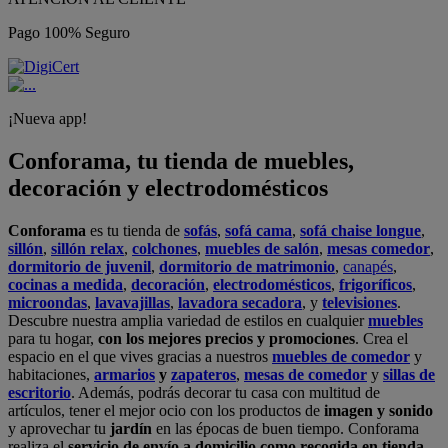
Pago 100% Seguro
¡Nueva app!
Conforama, tu tienda de muebles,
decoración y electrodomésticos
Conforama
es tu tienda de
sofás
,
sofá cama
,
sofá chaise longue
,
sillón
,
sillón relax
,
colchones
,
muebles de salón
,
mesas comedor
,
dormitorio de juvenil
,
dormitorio de matrimonio
,
canapés
,
cocinas a medida
,
decoración
,
electrodomésticos
,
frigoríficos
,
microondas
,
lavavajillas
,
lavadora secadora
, y
televisiones
.
Descubre nuestra amplia variedad de estilos en cualquier
muebles
para tu hogar,
con los mejores precios y promociones
. Crea el
espacio en el que vives gracias a nuestros
muebles de comedor
y
habitaciones,
armarios
y
zapateros
,
mesas de comedor
y
sillas de
escritorio
. Además, podrás decorar tu casa con multitud de
artículos, tener el mejor ocio con los productos de
imagen y sonido
y aprovechar tu
jardín
en las épocas de buen tiempo. Conforama
realiza el
servicio de envío a domicilio como recogida en tienda.