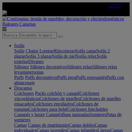
🔵Cambia tu electro con
-10% EXTRA
de descuento ☑️
AQUÍ
Baleares
Canarias
Sofás
Sofás
Chaise Longue
Rinconeras
Sofás cama
Sofás 2
plazas
Sofás 3 plazas
Sofás de piel
Sofás relax
Sofás
exterior
Divanes
Sillones
Sillones decorativos
Sillones relax
Sillones relax
levantapersonas
Puffs
Puffs decorativos
Puffs pera
Puffs reposapiés
Puffs con
almacenaje
Descanso
Colchones
Packs colchón y canapé
Colchones
viscoelásticos
Colchones de muelles
Colchones de muelles
ensacados
Colchones enrollados
Colchones de
espuma
Colchones para bebé
Colchones hinchables
Canapés y bases
Canapés
Base tapizadas
Somieres
Patas de
somieres
Camas
Camas de matrimonio
Camas dobles
Camas
individuales
Camas juveniles
Camas infantiles
Literas
Camas