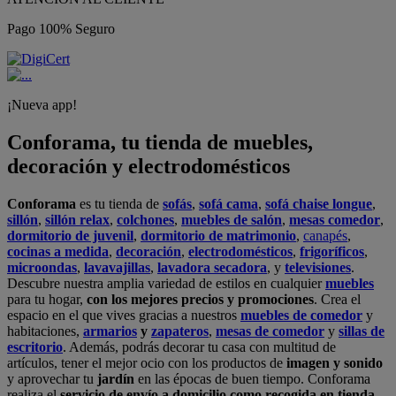
Pago 100% Seguro
¡Nueva app!
Conforama, tu tienda de muebles,
decoración y electrodomésticos
Conforama
es tu tienda de
sofás
,
sofá cama
,
sofá chaise longue
,
sillón
,
sillón relax
,
colchones
,
muebles de salón
,
mesas comedor
,
dormitorio de juvenil
,
dormitorio de matrimonio
,
canapés
,
cocinas a medida
,
decoración
,
electrodomésticos
,
frigoríficos
,
microondas
,
lavavajillas
,
lavadora secadora
, y
televisiones
.
Descubre nuestra amplia variedad de estilos en cualquier
muebles
para tu hogar,
con los mejores precios y promociones
. Crea el
espacio en el que vives gracias a nuestros
muebles de comedor
y
habitaciones,
armarios
y
zapateros
,
mesas de comedor
y
sillas de
escritorio
. Además, podrás decorar tu casa con multitud de
artículos, tener el mejor ocio con los productos de
imagen y sonido
y aprovechar tu
jardín
en las épocas de buen tiempo. Conforama
realiza el
servicio de envío a domicilio como recogida en tienda.