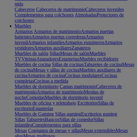
nido
Cabeceros
Cabeceros de matrimonio
Cabeceros juveniles
Complementos para colchones
Almohadas
Protectores de
colchones
Muebles
Armarios
Armarios de matrimonio
Armarios puertas
batientes
Armarios puertas correderas
Armarios
juvenil
Armarios infantiles
Armarios esquineros
Armarios
vestidores
Armarios auxiliares
Zapateros
Muebles de salón
Sillas
Mesas de salón
Muebles
TV
Vitrinas
Aparadores
Estanterias
Muebles recibidores
Muebles de cocina
Sillas de cocinas
Taburetes de cocina
Mesas
de cocina
Mesas y sillas de cocina
Muebles auxiliares de
cocina
Armarios de cocina
Cocinas modulares
Cocinas
completas
Cocinas a medida
Muebles de dormitorio
Camas matrimonio
Cabeceros de
matrimonio
Armarios de matrimonio
Mesitas de
noche
Comodas
Muebles de dormitorio juvenil
Muebles de oficina y teletrabajo
Escritorios
Sillas de
escritorio
Estanterías
Muebles de Gaming
Sillas gaming
Escritorios gaming
Sillas
Taburetes
Bancos
Sillas de comedor
Sillas
infantiles
Complementos para sillas
Mesas
Conjuntos de mesas y sillas
Mesas extensibles
Mesas
altas
Mesas multiusos