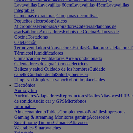
Lavavajillas
Lavavajillas 60cm
Lavavajillas 45cm
Lavavajillas
integrables
Campanas extractoras
Campanas decorativas
Pequeños electrodomésticos
Microondas
Freidoras
Aspiradores
Cafeteras
Planchas de
asar
Batidoras
Amasadores
Robots de Cocina
Balanzas de
Cocina
Tostadoras
Calefacción
Termoventiladores
Convectores
Estufas
Radiadores
Calefactores
D
Térmicos
Humidificadores
Climatización
Ventiladores
Aire acondicionado
Calentadores de agua
Termos eléctricos
Belleza y salud
Cuidado de los hombres
Cuidado
cabello
Cuidado dental
Salud y bienestar
Limpieza
Limpieza a vapor
Robot limpiacristales
Electrónica
Audio y hifi
Auriculares
Adaptadores
Reproductores
Radios
Altavoces
Hifi
Bar
de sonido
Audio car y GPS
Micrófonos
Informática
Almacenamiento
Tablets
Complementos
Portátiles
Impresoras
Gaming & streaming
Monitores gaming
Accesorios
Smart home
Timbres
Cámaras
Altavoces
Wearables
Smartwatches