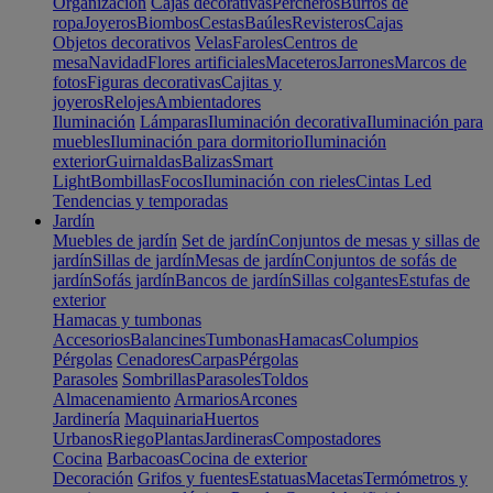
Organización
Cajas decorativas
Percheros
Burros de
ropa
Joyeros
Biombos
Cestas
Baúles
Revisteros
Cajas
Objetos decorativos
Velas
Faroles
Centros de
mesa
Navidad
Flores artificiales
Maceteros
Jarrones
Marcos de
fotos
Figuras decorativas
Cajitas y
joyeros
Relojes
Ambientadores
Iluminación
Lámparas
Iluminación decorativa
Iluminación para
muebles
Iluminación para dormitorio
Iluminación
exterior
Guirnaldas
Balizas
Smart
Light
Bombillas
Focos
Iluminación con rieles
Cintas Led
Tendencias y temporadas
Jardín
Muebles de jardín
Set de jardín
Conjuntos de mesas y sillas de
jardín
Sillas de jardín
Mesas de jardín
Conjuntos de sofás de
jardín
Sofás jardín
Bancos de jardín
Sillas colgantes
Estufas de
exterior
Hamacas y tumbonas
Accesorios
Balancines
Tumbonas
Hamacas
Columpios
Pérgolas
Cenadores
Carpas
Pérgolas
Parasoles
Sombrillas
Parasoles
Toldos
Almacenamiento
Armarios
Arcones
Jardinería
Maquinaria
Huertos
Urbanos
Riego
Plantas
Jardineras
Compostadores
Cocina
Barbacoas
Cocina de exterior
Decoración
Grifos y fuentes
Estatuas
Macetas
Termómetros y