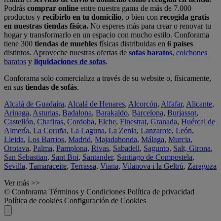
Podrás
comprar online
entre nuestra gama de más de 7.000
productos y
recibirlo en tu domicilio
, o bien con
recogida gratis
en nuestras tiendas física.
No esperes más para crear o renovar tu
hogar y transformarlo en un espacio con mucho estilo. Conforama
tiene 300
tiendas de muebles
físicas distribuidas en
6 países
distintos. Aproveche nuestras ofertas de
sofas baratos
,
colchones
baratos
y
liquidaciones de sofas
.
Conforama solo comercializa a través de su website o, físicamente,
en sus
tiendas de sofás
.
Alcalá de Guadaíra
,
Alcalá de Henares
,
Alcorcón
,
Alfafar
,
Alicante
,
Arinaga
,
Asturias
,
Badalona
,
Barakaldo
,
Barcelona
,
Burjassot
,
Castellón
,
Chafiras
,
Cordoba
,
Elche
,
Finestrat
,
Granada
,
Huércal de
Almería
,
La Coruña
,
La Laguna
,
La Zenia
,
Lanzarote
,
León
,
Lleida
,
Los Barrios
,
Madrid
,
Majadahonda
,
Málaga
,
Murcia
,
Orotava
,
Palma
,
Pamplona
,
Rivas
,
Sabadell
,
Sagunto
,
Salt, Girona
,
San Sebastian
,
Sant Boi
,
Santander
,
Santiago de Compostela
,
Sevilla
,
Tamaraceite
,
Terrassa
,
Viana
,
Vilanova i la Geltrú
,
Zaragoza
Ver más >>
© Conforama
Términos y Condiciones
Política de privacidad
Política de cookies
Configuración de Cookies