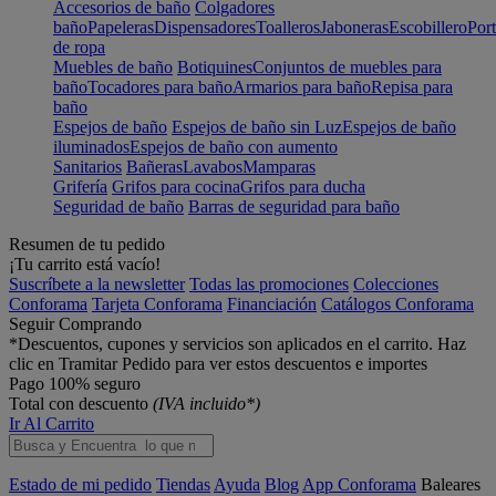
Accesorios de baño
Colgadores
baño
Papeleras
Dispensadores
Toalleros
Jaboneras
Escobillero
Port
de ropa
Muebles de baño
Botiquines
Conjuntos de muebles para
baño
Tocadores para baño
Armarios para baño
Repisa para
baño
Espejos de baño
Espejos de baño sin Luz
Espejos de baño
iluminados
Espejos de baño con aumento
Sanitarios
Bañeras
Lavabos
Mamparas
Grifería
Grifos para cocina
Grifos para ducha
Seguridad de baño
Barras de seguridad para baño
Resumen de tu pedido
¡Tu carrito está vacío!
Suscríbete a la newsletter
Todas las promociones
Colecciones
Conforama
Tarjeta Conforama
Financiación
Catálogos Conforama
Seguir Comprando
*Descuentos, cupones y servicios son aplicados en el carrito. Haz
clic en Tramitar Pedido para ver estos descuentos e importes
Pago 100% seguro
Total con descuento
(IVA incluido*)
Ir Al Carrito
Estado de mi pedido
Tiendas
Ayuda
Blog
App Conforama
Baleares