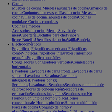
Cocina
Muebles de cocina
Muebles auxiliares de cocina
Armarios de
cocina
Conjuntos de mesas y sillas de cocina
Mesas de
cocina
Sillas de cocina
Taburetes de cocina
Cocinas
modulares
Cocinas completas
Cocinas a medida
Accesorios de cocina
Menaje
Servicio de
mesa
Cubertería
Cuchillos para chef
Vinos y
licores
Botellas
Utensilios de cocina
Vajilla
Bandejas
Electrodomésticos
Frigoríficos
Frigoríficos americanos
Frigoríficos
combi
Vinotecas
Frigoríficos integrables
Frigoríficos
pequeños
Frigoríficos portátiles
Congeladores
Congeladores verticales
Congeladores
horizontales
Lavadoras
Lavadoras de carga frontal
Lavadoras de carga
superior
Lavadoras - Secadoras
Lavadoras
integrables
Lavadoras por kg
Secadoras
Lavadoras - Secadoras
Secadoras con bomba de
calor
Secadoras de condensación
Secadoras de
evacuación
Secadoras integrables
Secadoras por Kg
Hornos
Conjunto de horno y placa
Hornos
convencionales
Hornos pirolíticos
Hornos multifunción
Placas de cocina
Conjunto de horno y
placa
Vitrocerámica
Placas de inducción
Placas de gas