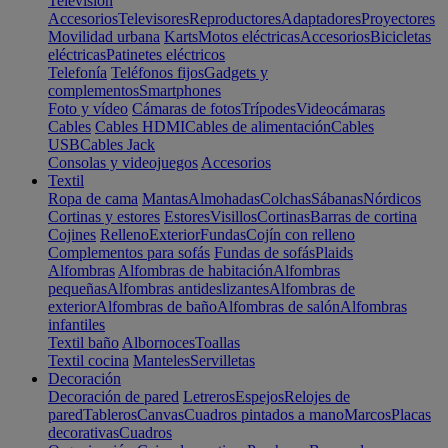
Televisión
Accesorios
Televisores
Reproductores
Adaptadores
Proyectores
Movilidad urbana
Karts
Motos eléctricas
Accesorios
Bicicletas
eléctricas
Patinetes eléctricos
Telefonía
Teléfonos fijos
Gadgets y
complementos
Smartphones
Foto y vídeo
Cámaras de fotos
Trípodes
Videocámaras
Cables
Cables HDMI
Cables de alimentación
Cables
USB
Cables Jack
Consolas y videojuegos
Accesorios
Textil
Ropa de cama
Mantas
Almohadas
Colchas
Sábanas
Nórdicos
Cortinas y estores
Estores
Visillos
Cortinas
Barras de cortina
Cojines
Relleno
Exterior
Fundas
Cojín con relleno
Complementos para sofás
Fundas de sofás
Plaids
Alfombras
Alfombras de habitación
Alfombras
pequeñas
Alfombras antideslizantes
Alfombras de
exterior
Alfombras de baño
Alfombras de salón
Alfombras
infantiles
Textil baño
Albornoces
Toallas
Textil cocina
Manteles
Servilletas
Decoración
Decoración de pared
Letreros
Espejos
Relojes de
pared
Tableros
Canvas
Cuadros pintados a mano
Marcos
Placas
decorativas
Cuadros