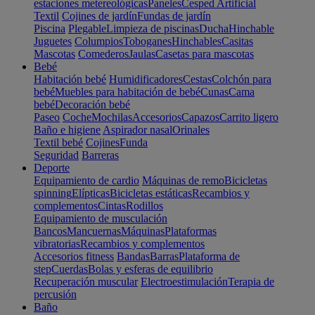
estaciones metereológicas
Paneles
Cesped Artificial
Textil
Cojines de jardín
Fundas de jardín
Piscina
Plegable
Limpieza de piscinas
Ducha
Hinchable
Juguetes
Columpios
Toboganes
Hinchables
Casitas
Mascotas
Comederos
Jaulas
Casetas para mascotas
Bebé
Habitación bebé
Humidificadores
Cestas
Colchón para
bebé
Muebles para habitación de bebé
Cunas
Cama
bebé
Decoración bebé
Paseo
Coche
Mochilas
Accesorios
Capazos
Carrito ligero
Baño e higiene
Aspirador nasal
Orinales
Textil bebé
Cojines
Funda
Seguridad
Barreras
Deporte
Equipamiento de cardio
Máquinas de remo
Bicicletas
spinning
Elípticas
Bicicletas estáticas
Recambios y
complementos
Cintas
Rodillos
Equipamiento de musculación
Bancos
Mancuernas
Máquinas
Plataformas
vibratorias
Recambios y complementos
Accesorios fitness
Bandas
Barras
Plataforma de
step
Cuerdas
Bolas y esferas de equilibrio
Recuperación muscular
Electroestimulación
Terapia de
percusión
Baño