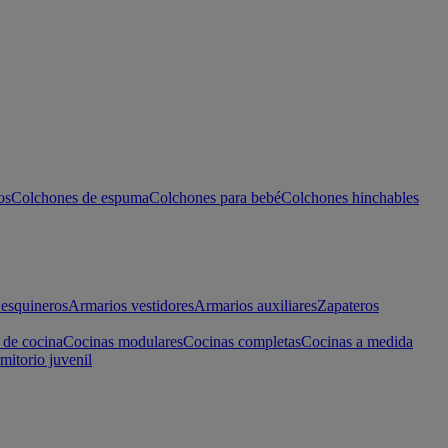
os
Colchones de espuma
Colchones para bebé
Colchones hinchables
esquineros
Armarios vestidores
Armarios auxiliares
Zapateros
 de cocina
Cocinas modulares
Cocinas completas
Cocinas a medida
mitorio juvenil