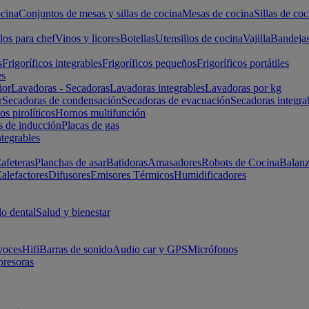
cina
Conjuntos de mesas y sillas de cocina
Mesas de cocina
Sillas de coc
los para chef
Vinos y licores
Botellas
Utensilios de cocina
Vajilla
Bandeja
s
Frigoríficos integrables
Frigoríficos pequeños
Frigoríficos portátiles
es
ior
Lavadoras - Secadoras
Lavadoras integrables
Lavadoras por kg
r
Secadoras de condensación
Secadoras de evacuación
Secadoras integra
s pirolíticos
Hornos multifunción
s de inducción
Placas de gas
ntegrables
afeteras
Planchas de asar
Batidoras
Amasadores
Robots de Cocina
Balanz
alefactores
Difusores
Emisores Térmicos
Humidificadores
o dental
Salud y bienestar
voces
Hifi
Barras de sonido
Audio car y GPS
Micrófonos
presoras