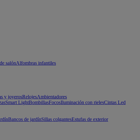
de salón
Alfombras infantiles
as y joyeros
Relojes
Ambientadores
zas
Smart Light
Bombillas
Focos
Iluminación con rieles
Cintas Led
ardín
Bancos de jardín
Sillas colgantes
Estufas de exterior