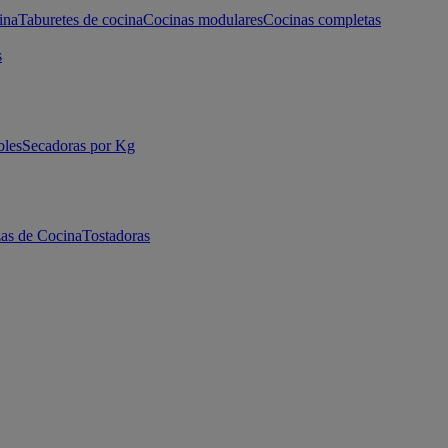
ina
Taburetes de cocina
Cocinas modulares
Cocinas completas
s
bles
Secadoras por Kg
as de Cocina
Tostadoras