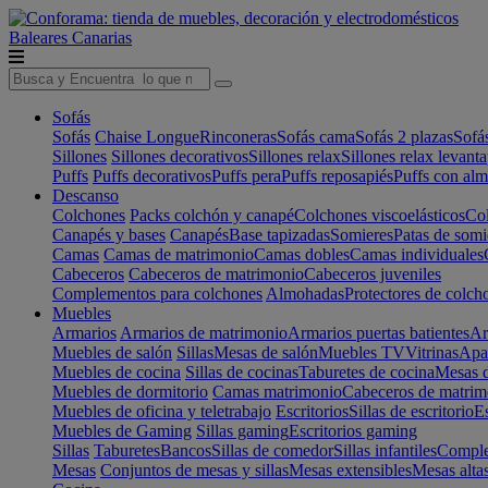
Baleares
Canarias
Sofás
Sofás
Chaise Longue
Rinconeras
Sofás cama
Sofás 2 plazas
Sofá
Sillones
Sillones decorativos
Sillones relax
Sillones relax levant
Puffs
Puffs decorativos
Puffs pera
Puffs reposapiés
Puffs con al
Descanso
Colchones
Packs colchón y canapé
Colchones viscoelásticos
Col
Canapés y bases
Canapés
Base tapizadas
Somieres
Patas de somi
Camas
Camas de matrimonio
Camas dobles
Camas individuales
Cabeceros
Cabeceros de matrimonio
Cabeceros juveniles
Complementos para colchones
Almohadas
Protectores de colch
Muebles
Armarios
Armarios de matrimonio
Armarios puertas batientes
Ar
Muebles de salón
Sillas
Mesas de salón
Muebles TV
Vitrinas
Apa
Muebles de cocina
Sillas de cocinas
Taburetes de cocina
Mesas d
Muebles de dormitorio
Camas matrimonio
Cabeceros de matrim
Muebles de oficina y teletrabajo
Escritorios
Sillas de escritorio
Es
Muebles de Gaming
Sillas gaming
Escritorios gaming
Sillas
Taburetes
Bancos
Sillas de comedor
Sillas infantiles
Complem
Mesas
Conjuntos de mesas y sillas
Mesas extensibles
Mesas alta