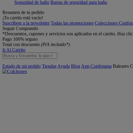
Seguridad de baño
Barras de seguridad para baño
Resumen de tu pedido
¡Tu carrito está vacío!
Suscríbete a la newsletter
Todas las promociones
Colecciones Confo
Seguir Comprando
*Descuentos, cupones y servicios son aplicados en el carrito. Haz cli
Pago 100% seguro
Total con descuento
(IVA incluido*)
Ir Al Carrito
Estado de mi pedido
Tiendas
Ayuda
Blog
App Conforama
Baleares
C