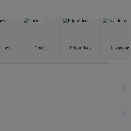
napés
Cocina
Frigoríficos
Lavadoras