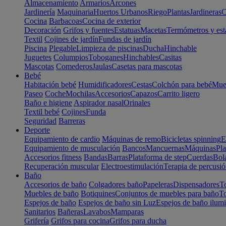
Almacenamiento
Armarios
Arcones
Jardinería
Maquinaria
Huertos Urbanos
Riego
Plantas
Jardineras
C
Cocina
Barbacoas
Cocina de exterior
Decoración
Grifos y fuentes
Estatuas
Macetas
Termómetros y est
Textil
Cojines de jardín
Fundas de jardín
Piscina
Plegable
Limpieza de piscinas
Ducha
Hinchable
Juguetes
Columpios
Toboganes
Hinchables
Casitas
Mascotas
Comederos
Jaulas
Casetas para mascotas
Bebé
Habitación bebé
Humidificadores
Cestas
Colchón para bebé
Mueb
Paseo
Coche
Mochilas
Accesorios
Capazos
Carrito ligero
Baño e higiene
Aspirador nasal
Orinales
Textil bebé
Cojines
Funda
Seguridad
Barreras
Deporte
Equipamiento de cardio
Máquinas de remo
Bicicletas spinning
E
Equipamiento de musculación
Bancos
Mancuernas
Máquinas
Pla
Accesorios fitness
Bandas
Barras
Plataforma de step
Cuerdas
Bola
Recuperación muscular
Electroestimulación
Terapia de percusi
Baño
Accesorios de baño
Colgadores baño
Papeleras
Dispensadores
To
Muebles de baño
Botiquines
Conjuntos de muebles para baño
To
Espejos de baño
Espejos de baño sin Luz
Espejos de baño ilum
Sanitarios
Bañeras
Lavabos
Mamparas
Grifería
Grifos para cocina
Grifos para ducha