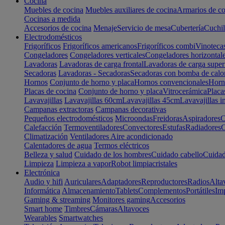
Cocina
Muebles de cocina
Muebles auxiliares de cocina
Armarios de co
Cocinas a medida
Accesorios de cocina
Menaje
Servicio de mesa
Cubertería
Cuchil
Electrodomésticos
Frigoríficos
Frigoríficos americanos
Frigoríficos combi
Vinoteca
Congeladores
Congeladores verticales
Congeladores horizontal
Lavadoras
Lavadoras de carga frontal
Lavadoras de carga super
Secadoras
Lavadoras - Secadoras
Secadoras con bomba de calo
Hornos
Conjunto de horno y placa
Hornos convencionales
Horno
Placas de cocina
Conjunto de horno y placa
Vitrocerámica
Placa
Lavavajillas
Lavavajillas 60cm
Lavavajillas 45cm
Lavavajillas i
Campanas extractoras
Campanas decorativas
Pequeños electrodomésticos
Microondas
Freidoras
Aspiradores
C
Calefacción
Termoventiladores
Convectores
Estufas
Radiadores
C
Climatización
Ventiladores
Aire acondicionado
Calentadores de agua
Termos eléctricos
Belleza y salud
Cuidado de los hombres
Cuidado cabello
Cuidad
Limpieza
Limpieza a vapor
Robot limpiacristales
Electrónica
Audio y hifi
Auriculares
Adaptadores
Reproductores
Radios
Alta
Informática
Almacenamiento
Tablets
Complementos
Portátiles
Im
Gaming & streaming
Monitores gaming
Accesorios
Smart home
Timbres
Cámaras
Altavoces
Wearables
Smartwatches