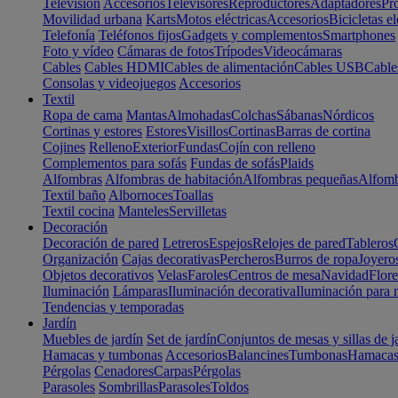
Televisión
Accesorios
Televisores
Reproductores
Adaptadores
Pr
Movilidad urbana
Karts
Motos eléctricas
Accesorios
Bicicletas el
Telefonía
Teléfonos fijos
Gadgets y complementos
Smartphones
Foto y vídeo
Cámaras de fotos
Trípodes
Videocámaras
Cables
Cables HDMI
Cables de alimentación
Cables USB
Cable
Consolas y videojuegos
Accesorios
Textil
Ropa de cama
Mantas
Almohadas
Colchas
Sábanas
Nórdicos
Cortinas y estores
Estores
Visillos
Cortinas
Barras de cortina
Cojines
Relleno
Exterior
Fundas
Cojín con relleno
Complementos para sofás
Fundas de sofás
Plaids
Alfombras
Alfombras de habitación
Alfombras pequeñas
Alfomb
Textil baño
Albornoces
Toallas
Textil cocina
Manteles
Servilletas
Decoración
Decoración de pared
Letreros
Espejos
Relojes de pared
Tableros
Organización
Cajas decorativas
Percheros
Burros de ropa
Joyero
Objetos decorativos
Velas
Faroles
Centros de mesa
Navidad
Flore
Iluminación
Lámparas
Iluminación decorativa
Iluminación para 
Tendencias y temporadas
Jardín
Muebles de jardín
Set de jardín
Conjuntos de mesas y sillas de j
Hamacas y tumbonas
Accesorios
Balancines
Tumbonas
Hamaca
Pérgolas
Cenadores
Carpas
Pérgolas
Parasoles
Sombrillas
Parasoles
Toldos