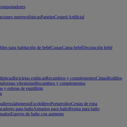
ompostadores
aciones metereológicas
Paneles
Cesped Artificial
les para habitación de bebé
Cunas
Cama bebé
Decoración bebé
lípticas
Bicicletas estáticas
Recambios y complementos
Cintas
Rodillos
taformas vibratorias
Recambios y complementos
s y esferas de equilibrio
ón
alleros
Jaboneras
Escobillero
Portarrollos
Cestas de ropa
cadores para baño
Armarios para baño
Repisa para baño
inados
Espejos de baño con aumento