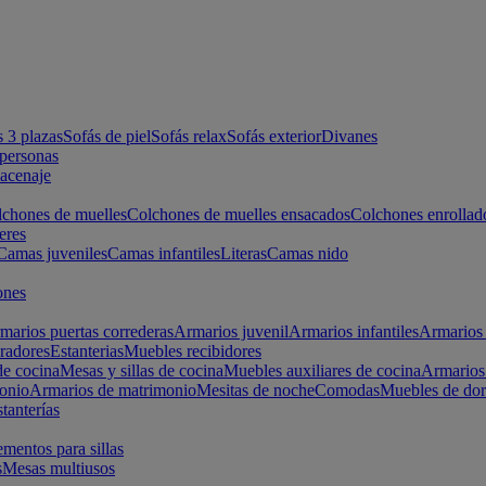
s 3 plazas
Sofás de piel
Sofás relax
Sofás exterior
Divanes
apersonas
macenaje
chones de muelles
Colchones de muelles ensacados
Colchones enrollad
eres
Camas juveniles
Camas infantiles
Literas
Camas nido
ones
marios puertas correderas
Armarios juvenil
Armarios infantiles
Armarios 
radores
Estanterias
Muebles recibidores
e cocina
Mesas y sillas de cocina
Muebles auxiliares de cocina
Armarios
onio
Armarios de matrimonio
Mesitas de noche
Comodas
Muebles de dor
tanterías
entos para sillas
s
Mesas multiusos