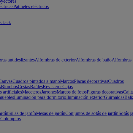
oyectores
éctricas
Patinetes eléctricos
s Jack
ras antideslizantes
Alfombras de exterior
Alfombras de baño
Alfombras 
Canvas
Cuadros pintados a mano
Marcos
Placas decorativas
Cuadros
s
Biombos
Cestas
Baúles
Revisteros
Cajas
s artificiales
Maceteros
Jarrones
Marcos de fotos
Figuras decorativas
Cajit
muebles
Iluminación para dormitorio
Iluminación exterior
Guirnaldas
Bali
ardín
Sillas de jardín
Mesas de jardín
Conjuntos de sofás de jardín
Sofás j
s
Columpios