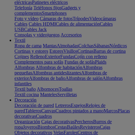
eléctricas
Patinetes eléctricos
Telefonía
Teléfonos fijos
Gadgets y
complementos
Smartphones
Foto y vídeo
Cámaras de fotos
Trípodes
Videocámaras
Cables
Cables HDMI
Cables de alimentación
Cables
USB
Cables Jack
Consolas y videojuegos
Accesorios
Textil
Ropa de cama
Mantas
Almohadas
Colchas
Sábanas
Nórdicos
Cortinas y estores
Estores
Visillos
Cortinas
Barras de cortina
Cojines
Relleno
Exterior
Fundas
Cojín con relleno
Complementos para sofás
Fundas de sofás
Plaids
Alfombras
Alfombras de habitación
Alfombras
pequeñas
Alfombras antideslizantes
Alfombras de
exterior
Alfombras de baño
Alfombras de salón
Alfombras
infantiles
Textil baño
Albornoces
Toallas
Textil cocina
Manteles
Servilletas
Decoración
Decoración de pared
Letreros
Espejos
Relojes de
pared
Tableros
Canvas
Cuadros pintados a mano
Marcos
Placas
decorativas
Cuadros
Organización
Cajas decorativas
Percheros
Burros de
ropa
Joyeros
Biombos
Cestas
Baúles
Revisteros
Cajas
Objetos decorativos
Velas
Faroles
Centros de