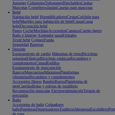
Juguetes
Columpios
Toboganes
Hinchables
Casitas
Mascotas
Comederos
Jaulas
Casetas para mascotas
Bebé
Habitación bebé
Humidificadores
Cestas
Colchón para
bebé
Muebles para habitación de bebé
Cunas
Cama
bebé
Decoración bebé
Paseo
Coche
Mochilas
Accesorios
Capazos
Carrito ligero
Baño e higiene
Aspirador nasal
Orinales
Textil bebé
Cojines
Funda
Seguridad
Barreras
Deporte
Equipamiento de cardio
Máquinas de remo
Bicicletas
spinning
Elípticas
Bicicletas estáticas
Recambios y
complementos
Cintas
Rodillos
Equipamiento de musculación
Bancos
Mancuernas
Máquinas
Plataformas
vibratorias
Recambios y complementos
Accesorios fitness
Bandas
Barras
Plataforma de
step
Cuerdas
Bolas y esferas de equilibrio
Recuperación muscular
Electroestimulación
Terapia de
percusión
Baño
Accesorios de baño
Colgadores
baño
Papeleras
Dispensadores
Toalleros
Jaboneras
Escobillero
Port
de ropa