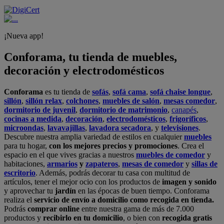
¡Nueva app!
Conforama, tu tienda de muebles,
decoración y electrodomésticos
Conforama
es tu tienda de
sofás
,
sofá cama
,
sofá chaise longue
,
sillón
,
sillón relax
,
colchones
,
muebles de salón
,
mesas comedor
,
dormitorio de juvenil
,
dormitorio de matrimonio
,
canapés
,
cocinas a medida
,
decoración
,
electrodomésticos
,
frigoríficos
,
microondas
,
lavavajillas
,
lavadora secadora
, y
televisiones
.
Descubre nuestra amplia variedad de estilos en cualquier
muebles
para tu hogar,
con los mejores precios y promociones
. Crea el
espacio en el que vives gracias a nuestros
muebles de comedor
y
habitaciones,
armarios
y
zapateros
,
mesas de comedor
y
sillas de
escritorio
. Además, podrás decorar tu casa con multitud de
artículos, tener el mejor ocio con los productos de
imagen y sonido
y aprovechar tu
jardín
en las épocas de buen tiempo. Conforama
realiza el
servicio de envío a domicilio como recogida en tienda.
Podrás
comprar online
entre nuestra gama de más de 7.000
productos y
recibirlo en tu domicilio
, o bien con
recogida gratis