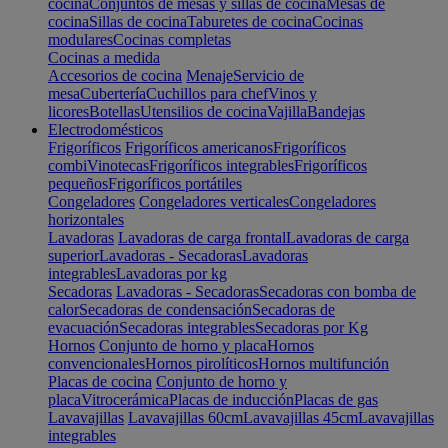
cocina
Conjuntos de mesas y sillas de cocina
Mesas de
cocina
Sillas de cocina
Taburetes de cocina
Cocinas
modulares
Cocinas completas
Cocinas a medida
Accesorios de cocina
Menaje
Servicio de
mesa
Cubertería
Cuchillos para chef
Vinos y
licores
Botellas
Utensilios de cocina
Vajilla
Bandejas
Electrodomésticos
Frigoríficos
Frigoríficos americanos
Frigoríficos
combi
Vinotecas
Frigoríficos integrables
Frigoríficos
pequeños
Frigoríficos portátiles
Congeladores
Congeladores verticales
Congeladores
horizontales
Lavadoras
Lavadoras de carga frontal
Lavadoras de carga
superior
Lavadoras - Secadoras
Lavadoras
integrables
Lavadoras por kg
Secadoras
Lavadoras - Secadoras
Secadoras con bomba de
calor
Secadoras de condensación
Secadoras de
evacuación
Secadoras integrables
Secadoras por Kg
Hornos
Conjunto de horno y placa
Hornos
convencionales
Hornos pirolíticos
Hornos multifunción
Placas de cocina
Conjunto de horno y
placa
Vitrocerámica
Placas de inducción
Placas de gas
Lavavajillas
Lavavajillas 60cm
Lavavajillas 45cm
Lavavajillas
integrables