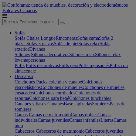
Baleares
Canarias
Sofás
Sofás
Chaise Longue
Rinconeras
Sofás cama
Sofás 2
plazas
Sofás 3 plazas
Sofás de piel
Sofás relax
Sofás
exterior
Divanes
Sillones
Sillones decorativos
Sillones relax
Sillones relax
levantapersonas
Puffs
Puffs decorativos
Puffs pera
Puffs reposapiés
Puffs con
almacenaje
Descanso
Colchones
Packs colchón y canapé
Colchones
viscoelásticos
Colchones de muelles
Colchones de muelles
ensacados
Colchones enrollados
Colchones de
espuma
Colchones para bebé
Colchones hinchables
Canapés y bases
Canapés
Base tapizadas
Somieres
Patas de
somieres
Camas
Camas de matrimonio
Camas dobles
Camas
individuales
Camas juveniles
Camas infantiles
Literas
Camas
nido
Cabeceros
Cabeceros de matrimonio
Cabeceros juveniles