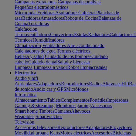
Campanas extractoras
Campanas decorativas
Pequeños electrodomésticos
Microondas
Freidoras
Aspiradores
Cafeteras
Planchas de
asar
Batidoras
Amasadores
Robots de Cocina
Balanzas de
Cocina
Tostadoras
Calefacción
Termoventiladores
Convectores
Estufas
Radiadores
Calefactores
D
Térmicos
Humidificadores
Climatización
Ventiladores
Aire acondicionado
Calentadores de agua
Termos eléctricos
Belleza y salud
Cuidado de los hombres
Cuidado
cabello
Cuidado dental
Salud y bienestar
Limpieza
Limpieza a vapor
Robot limpiacristales
Electrónica
Audio y hifi
Auriculares
Adaptadores
Reproductores
Radios
Altavoces
Hifi
Bar
de sonido
Audio car y GPS
Micrófonos
Informática
Almacenamiento
Tablets
Complementos
Portátiles
Impresoras
Gaming & streaming
Monitores gaming
Accesorios
Smart home
Timbres
Cámaras
Altavoces
Wearables
Smartwatches
Televisión
Accesorios
Televisores
Reproductores
Adaptadores
Proyectores
Movilidad urbana
Karts
Motos eléctricas
Accesorios
Bicicletas