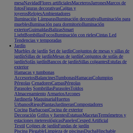
mesa
Navidad
Flores artificiales
Maceteros
Jarrones
Marcos de
fotos
Figuras decorativas
Cajitas y
joyeros
Relojes
Ambientadores
Iluminación
Lámparas
Iluminación decorativa
Iluminación para
muebles
Iluminación para dormitorio
Iluminación
exterior
Guirnaldas
Balizas
Smart
Light
Bombillas
Focos
Iluminación con rieles
Cintas Led
Tendencias y temporadas
Jardín
Muebles de jardín
Set de jardín
Conjuntos de mesas y sillas de
jardín
Sillas de jardín
Mesas de jardín
Conjuntos de sofás de
jardín
Sofás jardín
Bancos de jardín
Sillas colgantes
Estufas de
exterior
Hamacas y tumbonas
Accesorios
Balancines
Tumbonas
Hamacas
Columpios
Pérgolas
Cenadores
Carpas
Pérgolas
Parasoles
Sombrillas
Parasoles
Toldos
Almacenamiento
Armarios
Arcones
Jardinería
Maquinaria
Huertos
Urbanos
Riego
Plantas
Jardineras
Compostadores
Cocina
Barbacoas
Cocina de exterior
Decoración
Grifos y fuentes
Estatuas
Macetas
Termómetros y
estaciones metereológicas
Paneles
Cesped Artificial
Textil
Cojines de jardín
Fundas de jardín
Piscina
Plegable
Limpieza de piscinas
Ducha
Hinchable