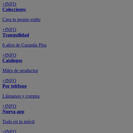
+INFO
Colecciones
Crea tu propio estilo
+INFO
Tranquilidad
6 años de Garantía Plus
+INFO
Catálogos
Miles de productos
+INFO
Por teléfono
Llámanos y compra
+INFO
Nueva app
Todo en tu móvil
+INFO