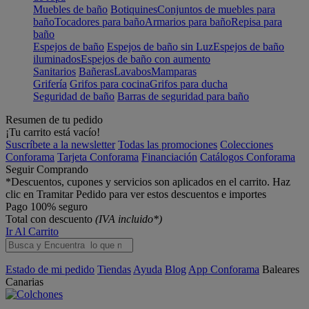
Muebles de baño
Botiquines
Conjuntos de muebles para
baño
Tocadores para baño
Armarios para baño
Repisa para
baño
Espejos de baño
Espejos de baño sin Luz
Espejos de baño
iluminados
Espejos de baño con aumento
Sanitarios
Bañeras
Lavabos
Mamparas
Grifería
Grifos para cocina
Grifos para ducha
Seguridad de baño
Barras de seguridad para baño
Resumen de tu pedido
¡Tu carrito está vacío!
Suscríbete a la newsletter
Todas las promociones
Colecciones
Conforama
Tarjeta Conforama
Financiación
Catálogos Conforama
Seguir Comprando
*Descuentos, cupones y servicios son aplicados en el carrito. Haz
clic en Tramitar Pedido para ver estos descuentos e importes
Pago 100% seguro
Total con descuento
(IVA incluido*)
Ir Al Carrito
Estado de mi pedido
Tiendas
Ayuda
Blog
App Conforama
Baleares
Canarias