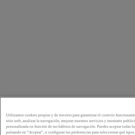
Utilizamos cookies propias y de terceros para garantizar el correcto funcionami
sitio web, analizar la navegación, mejorar nuestros servicios y mostrarte public
personalizada en función de tus hábitos de navegación. Puedes aceptar todas la
pulsando en “Aceptar”, o configurar tus preferencias para seleccionar qué tipos