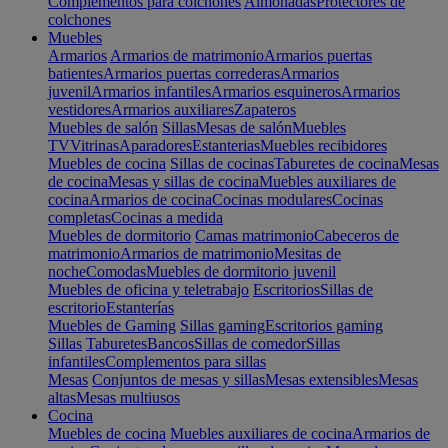
Complementos para colchones
Almohadas
Protectores de
colchones
Muebles
Armarios
Armarios de matrimonio
Armarios puertas
batientes
Armarios puertas correderas
Armarios
juvenil
Armarios infantiles
Armarios esquineros
Armarios
vestidores
Armarios auxiliares
Zapateros
Muebles de salón
Sillas
Mesas de salón
Muebles
TV
Vitrinas
Aparadores
Estanterias
Muebles recibidores
Muebles de cocina
Sillas de cocinas
Taburetes de cocina
Mesas
de cocina
Mesas y sillas de cocina
Muebles auxiliares de
cocina
Armarios de cocina
Cocinas modulares
Cocinas
completas
Cocinas a medida
Muebles de dormitorio
Camas matrimonio
Cabeceros de
matrimonio
Armarios de matrimonio
Mesitas de
noche
Comodas
Muebles de dormitorio juvenil
Muebles de oficina y teletrabajo
Escritorios
Sillas de
escritorio
Estanterías
Muebles de Gaming
Sillas gaming
Escritorios gaming
Sillas
Taburetes
Bancos
Sillas de comedor
Sillas
infantiles
Complementos para sillas
Mesas
Conjuntos de mesas y sillas
Mesas extensibles
Mesas
altas
Mesas multiusos
Cocina
Muebles de cocina
Muebles auxiliares de cocina
Armarios de