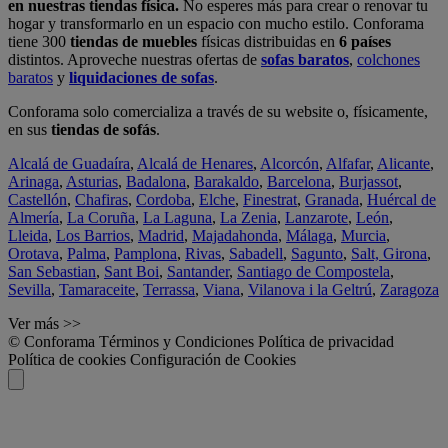
en nuestras tiendas física.
No esperes más para crear o renovar tu
hogar y transformarlo en un espacio con mucho estilo. Conforama
tiene 300
tiendas de muebles
físicas distribuidas en
6 países
distintos. Aproveche nuestras ofertas de
sofas baratos
,
colchones
baratos
y
liquidaciones de sofas
.
Conforama solo comercializa a través de su website o, físicamente,
en sus
tiendas de sofás
.
Alcalá de Guadaíra
,
Alcalá de Henares
,
Alcorcón
,
Alfafar
,
Alicante
,
Arinaga
,
Asturias
,
Badalona
,
Barakaldo
,
Barcelona
,
Burjassot
,
Castellón
,
Chafiras
,
Cordoba
,
Elche
,
Finestrat
,
Granada
,
Huércal de
Almería
,
La Coruña
,
La Laguna
,
La Zenia
,
Lanzarote
,
León
,
Lleida
,
Los Barrios
,
Madrid
,
Majadahonda
,
Málaga
,
Murcia
,
Orotava
,
Palma
,
Pamplona
,
Rivas
,
Sabadell
,
Sagunto
,
Salt, Girona
,
San Sebastian
,
Sant Boi
,
Santander
,
Santiago de Compostela
,
Sevilla
,
Tamaraceite
,
Terrassa
,
Viana
,
Vilanova i la Geltrú
,
Zaragoza
Ver más >>
© Conforama
Términos y Condiciones
Política de privacidad
Política de cookies
Configuración de Cookies