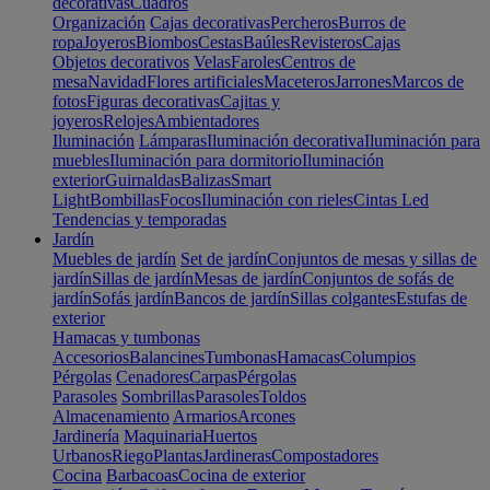
decorativas
Cuadros
Organización
Cajas decorativas
Percheros
Burros de
ropa
Joyeros
Biombos
Cestas
Baúles
Revisteros
Cajas
Objetos decorativos
Velas
Faroles
Centros de
mesa
Navidad
Flores artificiales
Maceteros
Jarrones
Marcos de
fotos
Figuras decorativas
Cajitas y
joyeros
Relojes
Ambientadores
Iluminación
Lámparas
Iluminación decorativa
Iluminación para
muebles
Iluminación para dormitorio
Iluminación
exterior
Guirnaldas
Balizas
Smart
Light
Bombillas
Focos
Iluminación con rieles
Cintas Led
Tendencias y temporadas
Jardín
Muebles de jardín
Set de jardín
Conjuntos de mesas y sillas de
jardín
Sillas de jardín
Mesas de jardín
Conjuntos de sofás de
jardín
Sofás jardín
Bancos de jardín
Sillas colgantes
Estufas de
exterior
Hamacas y tumbonas
Accesorios
Balancines
Tumbonas
Hamacas
Columpios
Pérgolas
Cenadores
Carpas
Pérgolas
Parasoles
Sombrillas
Parasoles
Toldos
Almacenamiento
Armarios
Arcones
Jardinería
Maquinaria
Huertos
Urbanos
Riego
Plantas
Jardineras
Compostadores
Cocina
Barbacoas
Cocina de exterior