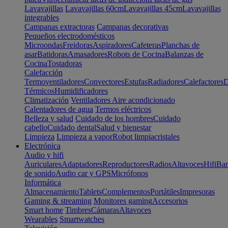
Lavavajillas
Lavavajillas 60cm
Lavavajillas 45cm
Lavavajillas
integrables
Campanas extractoras
Campanas decorativas
Pequeños electrodomésticos
Microondas
Freidoras
Aspiradores
Cafeteras
Planchas de
asar
Batidoras
Amasadores
Robots de Cocina
Balanzas de
Cocina
Tostadoras
Calefacción
Termoventiladores
Convectores
Estufas
Radiadores
Calefactores
D
Térmicos
Humidificadores
Climatización
Ventiladores
Aire acondicionado
Calentadores de agua
Termos eléctricos
Belleza y salud
Cuidado de los hombres
Cuidado
cabello
Cuidado dental
Salud y bienestar
Limpieza
Limpieza a vapor
Robot limpiacristales
Electrónica
Audio y hifi
Auriculares
Adaptadores
Reproductores
Radios
Altavoces
Hifi
Bar
de sonido
Audio car y GPS
Micrófonos
Informática
Almacenamiento
Tablets
Complementos
Portátiles
Impresoras
Gaming & streaming
Monitores gaming
Accesorios
Smart home
Timbres
Cámaras
Altavoces
Wearables
Smartwatches