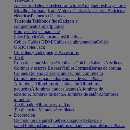
Televisión
Accesorios
Televisores
Reproductores
Adaptadores
Proyectores
Movilidad urbana
Karts
Motos eléctricas
Accesorios
Bicicletas
eléctricas
Patinetes eléctricos
Telefonía
Teléfonos fijos
Gadgets y
complementos
Smartphones
Foto y vídeo
Cámaras de
fotos
Trípodes
Videocámaras
Objetivos
Cables
Cables HDMI
Cables de alimentación
Cables
USB
Cables Jack
Consolas y videojuegos
Accesorios
Textil
Ropa de cama
Mantas
Almohadas
Colchas
Sábanas
Nórdicos
Cortinas y estores
Estores
Visillos
Cortinas
Barras de cortina
Cojines
Relleno
Exterior
Fundas
Cojín con relleno
Complementos para sofás
Fundas de sofás
Plaids
Alfombras
Alfombras de habitación
Alfombras
pequeñas
Alfombras antideslizantes
Alfombras de
exterior
Alfombras de baño
Alfombras de salón
Alfombras
infantiles
Textil baño
Albornoces
Toallas
Textil cocina
Manteles
Servilletas
Decoración
Decoración de pared
Letreros
Espejos
Relojes de
pared
Tableros
Canvas
Cuadros pintados a mano
Marcos
Placas