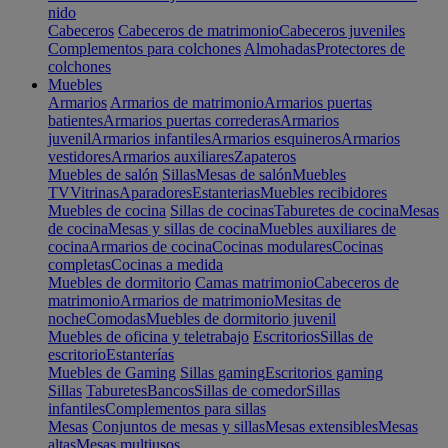
nido
Cabeceros
Cabeceros de matrimonio
Cabeceros juveniles
Complementos para colchones
Almohadas
Protectores de
colchones
Muebles
Armarios
Armarios de matrimonio
Armarios puertas
batientes
Armarios puertas correderas
Armarios
juvenil
Armarios infantiles
Armarios esquineros
Armarios
vestidores
Armarios auxiliares
Zapateros
Muebles de salón
Sillas
Mesas de salón
Muebles
TV
Vitrinas
Aparadores
Estanterias
Muebles recibidores
Muebles de cocina
Sillas de cocinas
Taburetes de cocina
Mesas
de cocina
Mesas y sillas de cocina
Muebles auxiliares de
cocina
Armarios de cocina
Cocinas modulares
Cocinas
completas
Cocinas a medida
Muebles de dormitorio
Camas matrimonio
Cabeceros de
matrimonio
Armarios de matrimonio
Mesitas de
noche
Comodas
Muebles de dormitorio juvenil
Muebles de oficina y teletrabajo
Escritorios
Sillas de
escritorio
Estanterías
Muebles de Gaming
Sillas gaming
Escritorios gaming
Sillas
Taburetes
Bancos
Sillas de comedor
Sillas
infantiles
Complementos para sillas
Mesas
Conjuntos de mesas y sillas
Mesas extensibles
Mesas
altas
Mesas multiusos