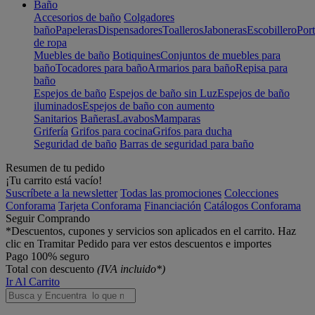
Baño
Accesorios de baño
Colgadores
baño
Papeleras
Dispensadores
Toalleros
Jaboneras
Escobillero
Port
de ropa
Muebles de baño
Botiquines
Conjuntos de muebles para
baño
Tocadores para baño
Armarios para baño
Repisa para
baño
Espejos de baño
Espejos de baño sin Luz
Espejos de baño
iluminados
Espejos de baño con aumento
Sanitarios
Bañeras
Lavabos
Mamparas
Grifería
Grifos para cocina
Grifos para ducha
Seguridad de baño
Barras de seguridad para baño
Resumen de tu pedido
¡Tu carrito está vacío!
Suscríbete a la newsletter
Todas las promociones
Colecciones
Conforama
Tarjeta Conforama
Financiación
Catálogos Conforama
Seguir Comprando
*Descuentos, cupones y servicios son aplicados en el carrito. Haz
clic en Tramitar Pedido para ver estos descuentos e importes
Pago 100% seguro
Total con descuento
(IVA incluido*)
Ir Al Carrito