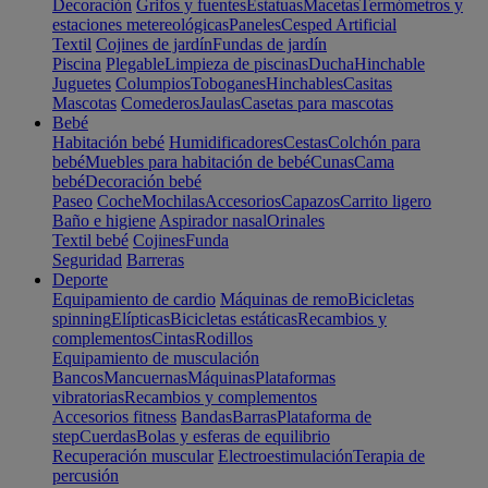
Decoración
Grifos y fuentes
Estatuas
Macetas
Termómetros y
estaciones metereológicas
Paneles
Cesped Artificial
Textil
Cojines de jardín
Fundas de jardín
Piscina
Plegable
Limpieza de piscinas
Ducha
Hinchable
Juguetes
Columpios
Toboganes
Hinchables
Casitas
Mascotas
Comederos
Jaulas
Casetas para mascotas
Bebé
Habitación bebé
Humidificadores
Cestas
Colchón para
bebé
Muebles para habitación de bebé
Cunas
Cama
bebé
Decoración bebé
Paseo
Coche
Mochilas
Accesorios
Capazos
Carrito ligero
Baño e higiene
Aspirador nasal
Orinales
Textil bebé
Cojines
Funda
Seguridad
Barreras
Deporte
Equipamiento de cardio
Máquinas de remo
Bicicletas
spinning
Elípticas
Bicicletas estáticas
Recambios y
complementos
Cintas
Rodillos
Equipamiento de musculación
Bancos
Mancuernas
Máquinas
Plataformas
vibratorias
Recambios y complementos
Accesorios fitness
Bandas
Barras
Plataforma de
step
Cuerdas
Bolas y esferas de equilibrio
Recuperación muscular
Electroestimulación
Terapia de
percusión