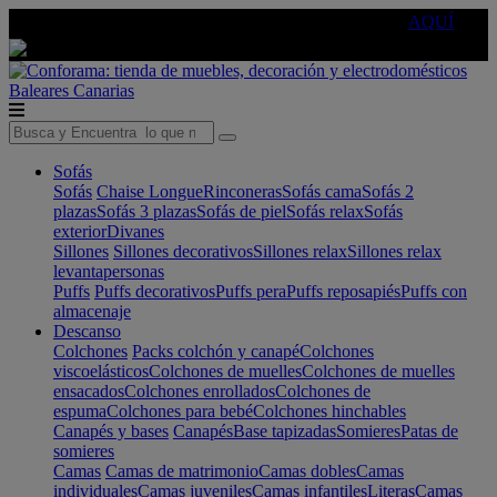
🔵Cambia tu electro con
-10% EXTRA
de descuento ☑️
AQUÍ
Baleares
Canarias
Sofás
Sofás
Chaise Longue
Rinconeras
Sofás cama
Sofás 2
plazas
Sofás 3 plazas
Sofás de piel
Sofás relax
Sofás
exterior
Divanes
Sillones
Sillones decorativos
Sillones relax
Sillones relax
levantapersonas
Puffs
Puffs decorativos
Puffs pera
Puffs reposapiés
Puffs con
almacenaje
Descanso
Colchones
Packs colchón y canapé
Colchones
viscoelásticos
Colchones de muelles
Colchones de muelles
ensacados
Colchones enrollados
Colchones de
espuma
Colchones para bebé
Colchones hinchables
Canapés y bases
Canapés
Base tapizadas
Somieres
Patas de
somieres
Camas
Camas de matrimonio
Camas dobles
Camas
individuales
Camas juveniles
Camas infantiles
Literas
Camas