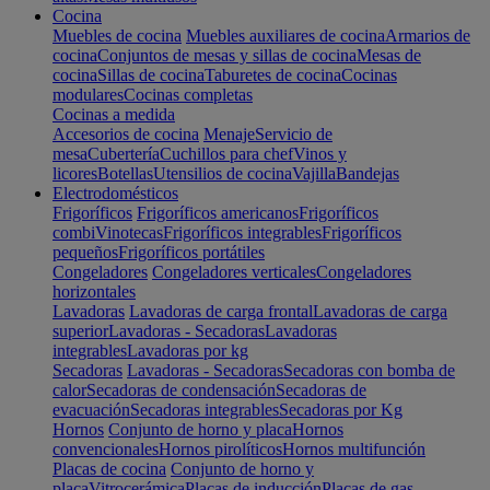
Cocina
Muebles de cocina
Muebles auxiliares de cocina
Armarios de
cocina
Conjuntos de mesas y sillas de cocina
Mesas de
cocina
Sillas de cocina
Taburetes de cocina
Cocinas
modulares
Cocinas completas
Cocinas a medida
Accesorios de cocina
Menaje
Servicio de
mesa
Cubertería
Cuchillos para chef
Vinos y
licores
Botellas
Utensilios de cocina
Vajilla
Bandejas
Electrodomésticos
Frigoríficos
Frigoríficos americanos
Frigoríficos
combi
Vinotecas
Frigoríficos integrables
Frigoríficos
pequeños
Frigoríficos portátiles
Congeladores
Congeladores verticales
Congeladores
horizontales
Lavadoras
Lavadoras de carga frontal
Lavadoras de carga
superior
Lavadoras - Secadoras
Lavadoras
integrables
Lavadoras por kg
Secadoras
Lavadoras - Secadoras
Secadoras con bomba de
calor
Secadoras de condensación
Secadoras de
evacuación
Secadoras integrables
Secadoras por Kg
Hornos
Conjunto de horno y placa
Hornos
convencionales
Hornos pirolíticos
Hornos multifunción
Placas de cocina
Conjunto de horno y
placa
Vitrocerámica
Placas de inducción
Placas de gas