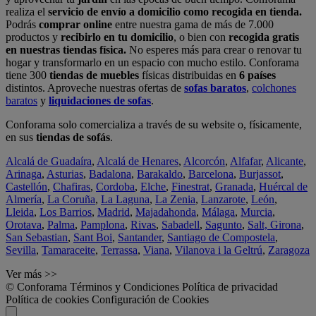
realiza el
servicio de envío a domicilio como recogida en tienda.
Podrás
comprar online
entre nuestra gama de más de 7.000
productos y
recibirlo en tu domicilio
, o bien con
recogida gratis
en nuestras tiendas física.
No esperes más para crear o renovar tu
hogar y transformarlo en un espacio con mucho estilo. Conforama
tiene 300
tiendas de muebles
físicas distribuidas en
6 países
distintos. Aproveche nuestras ofertas de
sofas baratos
,
colchones
baratos
y
liquidaciones de sofas
.
Conforama solo comercializa a través de su website o, físicamente,
en sus
tiendas de sofás
.
Alcalá de Guadaíra
,
Alcalá de Henares
,
Alcorcón
,
Alfafar
,
Alicante
,
Arinaga
,
Asturias
,
Badalona
,
Barakaldo
,
Barcelona
,
Burjassot
,
Castellón
,
Chafiras
,
Cordoba
,
Elche
,
Finestrat
,
Granada
,
Huércal de
Almería
,
La Coruña
,
La Laguna
,
La Zenia
,
Lanzarote
,
León
,
Lleida
,
Los Barrios
,
Madrid
,
Majadahonda
,
Málaga
,
Murcia
,
Orotava
,
Palma
,
Pamplona
,
Rivas
,
Sabadell
,
Sagunto
,
Salt, Girona
,
San Sebastian
,
Sant Boi
,
Santander
,
Santiago de Compostela
,
Sevilla
,
Tamaraceite
,
Terrassa
,
Viana
,
Vilanova i la Geltrú
,
Zaragoza
Ver más >>
© Conforama
Términos y Condiciones
Política de privacidad
Política de cookies
Configuración de Cookies