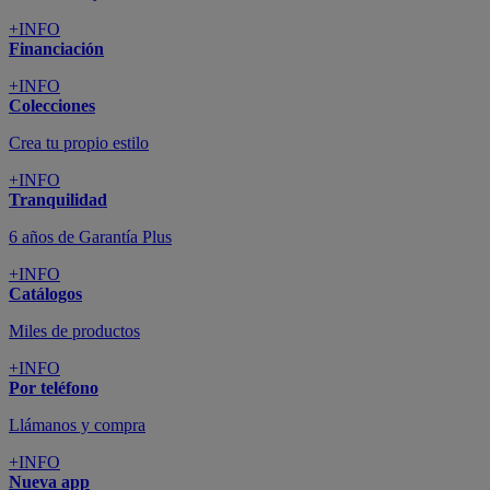
+INFO
Financiación
+INFO
Colecciones
Crea tu propio estilo
+INFO
Tranquilidad
6 años de Garantía Plus
+INFO
Catálogos
Miles de productos
+INFO
Por teléfono
Llámanos y compra
+INFO
Nueva app