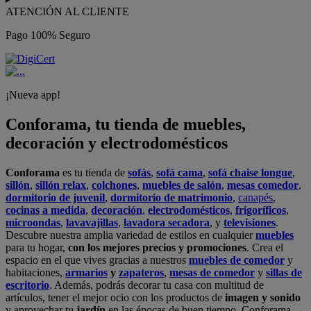
ATENCIÓN AL CLIENTE
Pago 100% Seguro
¡Nueva app!
Conforama, tu tienda de muebles,
decoración y electrodomésticos
Conforama
es tu tienda de
sofás
,
sofá cama
,
sofá chaise longue
,
sillón
,
sillón relax
,
colchones
,
muebles de salón
,
mesas comedor
,
dormitorio de juvenil
,
dormitorio de matrimonio
,
canapés
,
cocinas a medida
,
decoración
,
electrodomésticos
,
frigoríficos
,
microondas
,
lavavajillas
,
lavadora secadora
, y
televisiones
.
Descubre nuestra amplia variedad de estilos en cualquier
muebles
para tu hogar,
con los mejores precios y promociones
. Crea el
espacio en el que vives gracias a nuestros
muebles de comedor
y
habitaciones,
armarios
y
zapateros
,
mesas de comedor
y
sillas de
escritorio
. Además, podrás decorar tu casa con multitud de
artículos, tener el mejor ocio con los productos de
imagen y sonido
y aprovechar tu
jardín
en las épocas de buen tiempo. Conforama