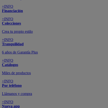
+INFO
Financiación
+INFO
Colecciones
Crea tu propio estilo
+INFO
Tranquilidad
6 años de Garantía Plus
+INFO
Catálogos
Miles de productos
+INFO
Por teléfono
Llámanos y compra
+INFO
Nueva app