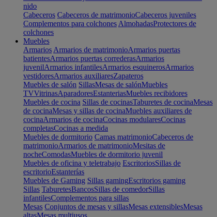
nido
Cabeceros
Cabeceros de matrimonio
Cabeceros juveniles
Complementos para colchones
Almohadas
Protectores de
colchones
Muebles
Armarios
Armarios de matrimonio
Armarios puertas
batientes
Armarios puertas correderas
Armarios
juvenil
Armarios infantiles
Armarios esquineros
Armarios
vestidores
Armarios auxiliares
Zapateros
Muebles de salón
Sillas
Mesas de salón
Muebles
TV
Vitrinas
Aparadores
Estanterias
Muebles recibidores
Muebles de cocina
Sillas de cocinas
Taburetes de cocina
Mesas
de cocina
Mesas y sillas de cocina
Muebles auxiliares de
cocina
Armarios de cocina
Cocinas modulares
Cocinas
completas
Cocinas a medida
Muebles de dormitorio
Camas matrimonio
Cabeceros de
matrimonio
Armarios de matrimonio
Mesitas de
noche
Comodas
Muebles de dormitorio juvenil
Muebles de oficina y teletrabajo
Escritorios
Sillas de
escritorio
Estanterías
Muebles de Gaming
Sillas gaming
Escritorios gaming
Sillas
Taburetes
Bancos
Sillas de comedor
Sillas
infantiles
Complementos para sillas
Mesas
Conjuntos de mesas y sillas
Mesas extensibles
Mesas
altas
Mesas multiusos