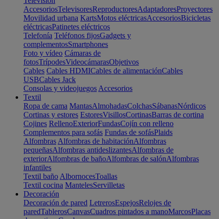
Televisión
Accesorios
Televisores
Reproductores
Adaptadores
Proyectores
Movilidad urbana
Karts
Motos eléctricas
Accesorios
Bicicletas
eléctricas
Patinetes eléctricos
Telefonía
Teléfonos fijos
Gadgets y
complementos
Smartphones
Foto y vídeo
Cámaras de
fotos
Trípodes
Videocámaras
Objetivos
Cables
Cables HDMI
Cables de alimentación
Cables
USB
Cables Jack
Consolas y videojuegos
Accesorios
Textil
Ropa de cama
Mantas
Almohadas
Colchas
Sábanas
Nórdicos
Cortinas y estores
Estores
Visillos
Cortinas
Barras de cortina
Cojines
Relleno
Exterior
Fundas
Cojín con relleno
Complementos para sofás
Fundas de sofás
Plaids
Alfombras
Alfombras de habitación
Alfombras
pequeñas
Alfombras antideslizantes
Alfombras de
exterior
Alfombras de baño
Alfombras de salón
Alfombras
infantiles
Textil baño
Albornoces
Toallas
Textil cocina
Manteles
Servilletas
Decoración
Decoración de pared
Letreros
Espejos
Relojes de
pared
Tableros
Canvas
Cuadros pintados a mano
Marcos
Placas