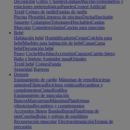
Decoración
Grifos y fuentes
Estatuas
Macetas
Termómetros y
estaciones metereológicas
Paneles
Cesped Artificial
Textil
Cojines de jardín
Fundas de jardín
Piscina
Plegable
Limpieza de piscinas
Ducha
Hinchable
Juguetes
Columpios
Toboganes
Hinchables
Casitas
Mascotas
Comederos
Jaulas
Casetas para mascotas
Bebé
Habitación bebé
Humidificadores
Cestas
Colchón para
bebé
Muebles para habitación de bebé
Cunas
Cama
bebé
Decoración bebé
Paseo
Coche
Mochilas
Accesorios
Capazos
Carrito ligero
Baño e higiene
Aspirador nasal
Orinales
Textil bebé
Cojines
Funda
Seguridad
Barreras
Deporte
Equipamiento de cardio
Máquinas de remo
Bicicletas
spinning
Elípticas
Bicicletas estáticas
Recambios y
complementos
Cintas
Rodillos
Equipamiento de musculación
Bancos
Mancuernas
Máquinas
Plataformas
vibratorias
Recambios y complementos
Accesorios fitness
Bandas
Barras
Plataforma de
step
Cuerdas
Bolas y esferas de equilibrio
Recuperación muscular
Electroestimulación
Terapia de
percusión