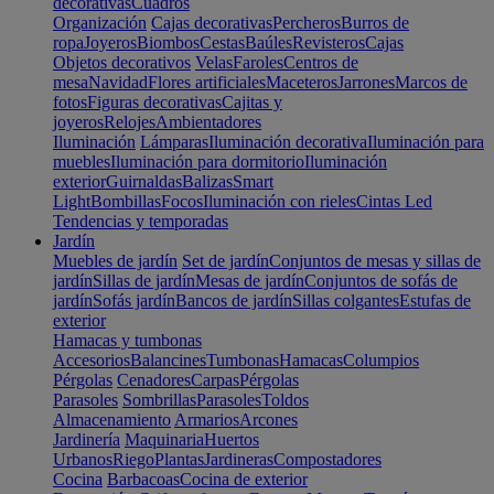
decorativas
Cuadros
Organización
Cajas decorativas
Percheros
Burros de
ropa
Joyeros
Biombos
Cestas
Baúles
Revisteros
Cajas
Objetos decorativos
Velas
Faroles
Centros de
mesa
Navidad
Flores artificiales
Maceteros
Jarrones
Marcos de
fotos
Figuras decorativas
Cajitas y
joyeros
Relojes
Ambientadores
Iluminación
Lámparas
Iluminación decorativa
Iluminación para
muebles
Iluminación para dormitorio
Iluminación
exterior
Guirnaldas
Balizas
Smart
Light
Bombillas
Focos
Iluminación con rieles
Cintas Led
Tendencias y temporadas
Jardín
Muebles de jardín
Set de jardín
Conjuntos de mesas y sillas de
jardín
Sillas de jardín
Mesas de jardín
Conjuntos de sofás de
jardín
Sofás jardín
Bancos de jardín
Sillas colgantes
Estufas de
exterior
Hamacas y tumbonas
Accesorios
Balancines
Tumbonas
Hamacas
Columpios
Pérgolas
Cenadores
Carpas
Pérgolas
Parasoles
Sombrillas
Parasoles
Toldos
Almacenamiento
Armarios
Arcones
Jardinería
Maquinaria
Huertos
Urbanos
Riego
Plantas
Jardineras
Compostadores
Cocina
Barbacoas
Cocina de exterior