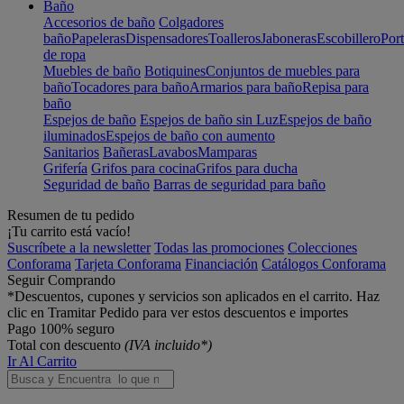
Baño
Accesorios de baño
Colgadores
baño
Papeleras
Dispensadores
Toalleros
Jaboneras
Escobillero
Port
de ropa
Muebles de baño
Botiquines
Conjuntos de muebles para
baño
Tocadores para baño
Armarios para baño
Repisa para
baño
Espejos de baño
Espejos de baño sin Luz
Espejos de baño
iluminados
Espejos de baño con aumento
Sanitarios
Bañeras
Lavabos
Mamparas
Grifería
Grifos para cocina
Grifos para ducha
Seguridad de baño
Barras de seguridad para baño
Resumen de tu pedido
¡Tu carrito está vacío!
Suscríbete a la newsletter
Todas las promociones
Colecciones
Conforama
Tarjeta Conforama
Financiación
Catálogos Conforama
Seguir Comprando
*Descuentos, cupones y servicios son aplicados en el carrito. Haz
clic en Tramitar Pedido para ver estos descuentos e importes
Pago 100% seguro
Total con descuento
(IVA incluido*)
Ir Al Carrito