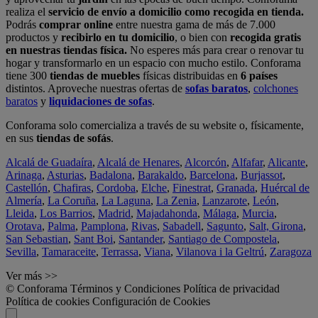
realiza el
servicio de envío a domicilio como recogida en tienda.
Podrás
comprar online
entre nuestra gama de más de 7.000
productos y
recibirlo en tu domicilio
, o bien con
recogida gratis
en nuestras tiendas física.
No esperes más para crear o renovar tu
hogar y transformarlo en un espacio con mucho estilo. Conforama
tiene 300
tiendas de muebles
físicas distribuidas en
6 países
distintos. Aproveche nuestras ofertas de
sofas baratos
,
colchones
baratos
y
liquidaciones de sofas
.
Conforama solo comercializa a través de su website o, físicamente,
en sus
tiendas de sofás
.
Alcalá de Guadaíra
,
Alcalá de Henares
,
Alcorcón
,
Alfafar
,
Alicante
,
Arinaga
,
Asturias
,
Badalona
,
Barakaldo
,
Barcelona
,
Burjassot
,
Castellón
,
Chafiras
,
Cordoba
,
Elche
,
Finestrat
,
Granada
,
Huércal de
Almería
,
La Coruña
,
La Laguna
,
La Zenia
,
Lanzarote
,
León
,
Lleida
,
Los Barrios
,
Madrid
,
Majadahonda
,
Málaga
,
Murcia
,
Orotava
,
Palma
,
Pamplona
,
Rivas
,
Sabadell
,
Sagunto
,
Salt, Girona
,
San Sebastian
,
Sant Boi
,
Santander
,
Santiago de Compostela
,
Sevilla
,
Tamaraceite
,
Terrassa
,
Viana
,
Vilanova i la Geltrú
,
Zaragoza
Ver más >>
© Conforama
Términos y Condiciones
Política de privacidad
Política de cookies
Configuración de Cookies