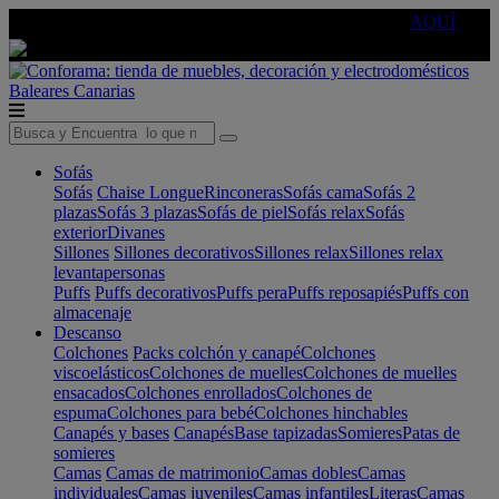
🔵Cambia tu electro con
-10% EXTRA
de descuento ☑️
AQUÍ
Baleares
Canarias
Sofás
Sofás
Chaise Longue
Rinconeras
Sofás cama
Sofás 2
plazas
Sofás 3 plazas
Sofás de piel
Sofás relax
Sofás
exterior
Divanes
Sillones
Sillones decorativos
Sillones relax
Sillones relax
levantapersonas
Puffs
Puffs decorativos
Puffs pera
Puffs reposapiés
Puffs con
almacenaje
Descanso
Colchones
Packs colchón y canapé
Colchones
viscoelásticos
Colchones de muelles
Colchones de muelles
ensacados
Colchones enrollados
Colchones de
espuma
Colchones para bebé
Colchones hinchables
Canapés y bases
Canapés
Base tapizadas
Somieres
Patas de
somieres
Camas
Camas de matrimonio
Camas dobles
Camas
individuales
Camas juveniles
Camas infantiles
Literas
Camas