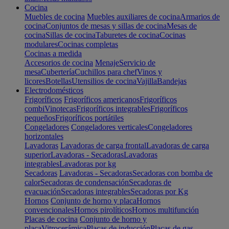
Cocina
Muebles de cocina
Muebles auxiliares de cocina
Armarios de
cocina
Conjuntos de mesas y sillas de cocina
Mesas de
cocina
Sillas de cocina
Taburetes de cocina
Cocinas
modulares
Cocinas completas
Cocinas a medida
Accesorios de cocina
Menaje
Servicio de
mesa
Cubertería
Cuchillos para chef
Vinos y
licores
Botellas
Utensilios de cocina
Vajilla
Bandejas
Electrodomésticos
Frigoríficos
Frigoríficos americanos
Frigoríficos
combi
Vinotecas
Frigoríficos integrables
Frigoríficos
pequeños
Frigoríficos portátiles
Congeladores
Congeladores verticales
Congeladores
horizontales
Lavadoras
Lavadoras de carga frontal
Lavadoras de carga
superior
Lavadoras - Secadoras
Lavadoras
integrables
Lavadoras por kg
Secadoras
Lavadoras - Secadoras
Secadoras con bomba de
calor
Secadoras de condensación
Secadoras de
evacuación
Secadoras integrables
Secadoras por Kg
Hornos
Conjunto de horno y placa
Hornos
convencionales
Hornos pirolíticos
Hornos multifunción
Placas de cocina
Conjunto de horno y
placa
Vitrocerámica
Placas de inducción
Placas de gas