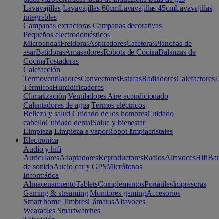
Lavavajillas
Lavavajillas 60cm
Lavavajillas 45cm
Lavavajillas
integrables
Campanas extractoras
Campanas decorativas
Pequeños electrodomésticos
Microondas
Freidoras
Aspiradores
Cafeteras
Planchas de
asar
Batidoras
Amasadores
Robots de Cocina
Balanzas de
Cocina
Tostadoras
Calefacción
Termoventiladores
Convectores
Estufas
Radiadores
Calefactores
D
Térmicos
Humidificadores
Climatización
Ventiladores
Aire acondicionado
Calentadores de agua
Termos eléctricos
Belleza y salud
Cuidado de los hombres
Cuidado
cabello
Cuidado dental
Salud y bienestar
Limpieza
Limpieza a vapor
Robot limpiacristales
Electrónica
Audio y hifi
Auriculares
Adaptadores
Reproductores
Radios
Altavoces
Hifi
Bar
de sonido
Audio car y GPS
Micrófonos
Informática
Almacenamiento
Tablets
Complementos
Portátiles
Impresoras
Gaming & streaming
Monitores gaming
Accesorios
Smart home
Timbres
Cámaras
Altavoces
Wearables
Smartwatches