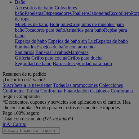
Baño
Accesorios de baño
Colgadores
baño
Papeleras
Dispensadores
Toalleros
Jaboneras
Escobillero
Port
de ropa
Muebles de baño
Botiquines
Conjuntos de muebles para
baño
Tocadores para baño
Armarios para baño
Repisa para
baño
Espejos de baño
Espejos de baño sin Luz
Espejos de baño
iluminados
Espejos de baño con aumento
Sanitarios
Bañeras
Lavabos
Mamparas
Grifería
Grifos para cocina
Grifos para ducha
Seguridad de baño
Barras de seguridad para baño
Resumen de tu pedido
¡Tu carrito está vacío!
Suscríbete a la newsletter
Todas las promociones
Colecciones
Conforama
Tarjeta Conforama
Financiación
Catálogos Conforama
Seguir Comprando
*Descuentos, cupones y servicios son aplicados en el carrito. Haz
clic en Tramitar Pedido para ver estos descuentos e importes
Pago 100% seguro
Total con descuento
(IVA incluido*)
Ir Al Carrito