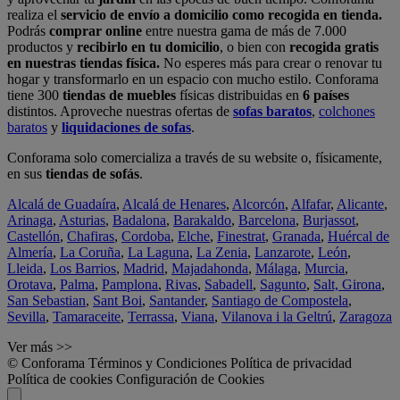
realiza el
servicio de envío a domicilio como recogida en tienda.
Podrás
comprar online
entre nuestra gama de más de 7.000
productos y
recibirlo en tu domicilio
, o bien con
recogida gratis
en nuestras tiendas física.
No esperes más para crear o renovar tu
hogar y transformarlo en un espacio con mucho estilo. Conforama
tiene 300
tiendas de muebles
físicas distribuidas en
6 países
distintos. Aproveche nuestras ofertas de
sofas baratos
,
colchones
baratos
y
liquidaciones de sofas
.
Conforama solo comercializa a través de su website o, físicamente,
en sus
tiendas de sofás
.
Alcalá de Guadaíra
,
Alcalá de Henares
,
Alcorcón
,
Alfafar
,
Alicante
,
Arinaga
,
Asturias
,
Badalona
,
Barakaldo
,
Barcelona
,
Burjassot
,
Castellón
,
Chafiras
,
Cordoba
,
Elche
,
Finestrat
,
Granada
,
Huércal de
Almería
,
La Coruña
,
La Laguna
,
La Zenia
,
Lanzarote
,
León
,
Lleida
,
Los Barrios
,
Madrid
,
Majadahonda
,
Málaga
,
Murcia
,
Orotava
,
Palma
,
Pamplona
,
Rivas
,
Sabadell
,
Sagunto
,
Salt, Girona
,
San Sebastian
,
Sant Boi
,
Santander
,
Santiago de Compostela
,
Sevilla
,
Tamaraceite
,
Terrassa
,
Viana
,
Vilanova i la Geltrú
,
Zaragoza
Ver más >>
© Conforama
Términos y Condiciones
Política de privacidad
Política de cookies
Configuración de Cookies