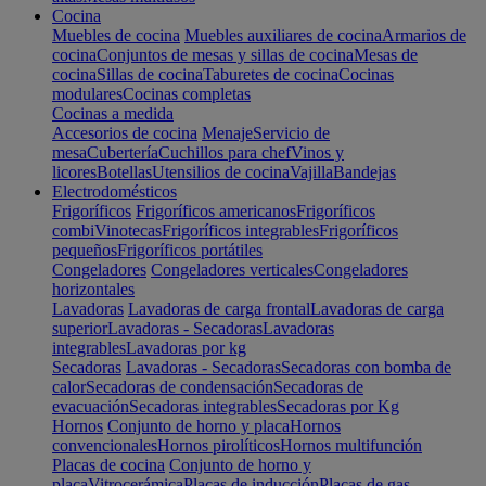
Cocina
Muebles de cocina
Muebles auxiliares de cocina
Armarios de
cocina
Conjuntos de mesas y sillas de cocina
Mesas de
cocina
Sillas de cocina
Taburetes de cocina
Cocinas
modulares
Cocinas completas
Cocinas a medida
Accesorios de cocina
Menaje
Servicio de
mesa
Cubertería
Cuchillos para chef
Vinos y
licores
Botellas
Utensilios de cocina
Vajilla
Bandejas
Electrodomésticos
Frigoríficos
Frigoríficos americanos
Frigoríficos
combi
Vinotecas
Frigoríficos integrables
Frigoríficos
pequeños
Frigoríficos portátiles
Congeladores
Congeladores verticales
Congeladores
horizontales
Lavadoras
Lavadoras de carga frontal
Lavadoras de carga
superior
Lavadoras - Secadoras
Lavadoras
integrables
Lavadoras por kg
Secadoras
Lavadoras - Secadoras
Secadoras con bomba de
calor
Secadoras de condensación
Secadoras de
evacuación
Secadoras integrables
Secadoras por Kg
Hornos
Conjunto de horno y placa
Hornos
convencionales
Hornos pirolíticos
Hornos multifunción
Placas de cocina
Conjunto de horno y
placa
Vitrocerámica
Placas de inducción
Placas de gas