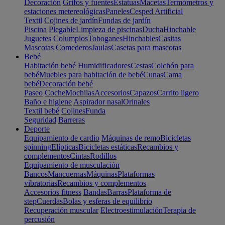
Decoración
Grifos y fuentes
Estatuas
Macetas
Termómetros y
estaciones metereológicas
Paneles
Cesped Artificial
Textil
Cojines de jardín
Fundas de jardín
Piscina
Plegable
Limpieza de piscinas
Ducha
Hinchable
Juguetes
Columpios
Toboganes
Hinchables
Casitas
Mascotas
Comederos
Jaulas
Casetas para mascotas
Bebé
Habitación bebé
Humidificadores
Cestas
Colchón para
bebé
Muebles para habitación de bebé
Cunas
Cama
bebé
Decoración bebé
Paseo
Coche
Mochilas
Accesorios
Capazos
Carrito ligero
Baño e higiene
Aspirador nasal
Orinales
Textil bebé
Cojines
Funda
Seguridad
Barreras
Deporte
Equipamiento de cardio
Máquinas de remo
Bicicletas
spinning
Elípticas
Bicicletas estáticas
Recambios y
complementos
Cintas
Rodillos
Equipamiento de musculación
Bancos
Mancuernas
Máquinas
Plataformas
vibratorias
Recambios y complementos
Accesorios fitness
Bandas
Barras
Plataforma de
step
Cuerdas
Bolas y esferas de equilibrio
Recuperación muscular
Electroestimulación
Terapia de
percusión