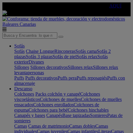
🔵Cambia tu electro con
-10% EXTRA
de descuento ☑️
AQUÍ
Baleares
Canarias
Sofás
Sofás
Chaise Longue
Rinconeras
Sofás cama
Sofás 2
plazas
Sofás 3 plazas
Sofás de piel
Sofás relax
Sofás
exterior
Divanes
Sillones
Sillones decorativos
Sillones relax
Sillones relax
levantapersonas
Puffs
Puffs decorativos
Puffs pera
Puffs reposapiés
Puffs con
almacenaje
Descanso
Colchones
Packs colchón y canapé
Colchones
viscoelásticos
Colchones de muelles
Colchones de muelles
ensacados
Colchones enrollados
Colchones de
espuma
Colchones para bebé
Colchones hinchables
Canapés y bases
Canapés
Base tapizadas
Somieres
Patas de
somieres
Camas
Camas de matrimonio
Camas dobles
Camas
individuales
Camas juveniles
Camas infantiles
Literas
Camas