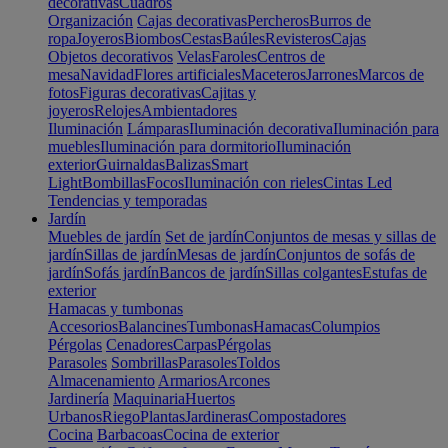
decorativas
Cuadros
Organización
Cajas decorativas
Percheros
Burros de
ropa
Joyeros
Biombos
Cestas
Baúles
Revisteros
Cajas
Objetos decorativos
Velas
Faroles
Centros de
mesa
Navidad
Flores artificiales
Maceteros
Jarrones
Marcos de
fotos
Figuras decorativas
Cajitas y
joyeros
Relojes
Ambientadores
Iluminación
Lámparas
Iluminación decorativa
Iluminación para
muebles
Iluminación para dormitorio
Iluminación
exterior
Guirnaldas
Balizas
Smart
Light
Bombillas
Focos
Iluminación con rieles
Cintas Led
Tendencias y temporadas
Jardín
Muebles de jardín
Set de jardín
Conjuntos de mesas y sillas de
jardín
Sillas de jardín
Mesas de jardín
Conjuntos de sofás de
jardín
Sofás jardín
Bancos de jardín
Sillas colgantes
Estufas de
exterior
Hamacas y tumbonas
Accesorios
Balancines
Tumbonas
Hamacas
Columpios
Pérgolas
Cenadores
Carpas
Pérgolas
Parasoles
Sombrillas
Parasoles
Toldos
Almacenamiento
Armarios
Arcones
Jardinería
Maquinaria
Huertos
Urbanos
Riego
Plantas
Jardineras
Compostadores
Cocina
Barbacoas
Cocina de exterior