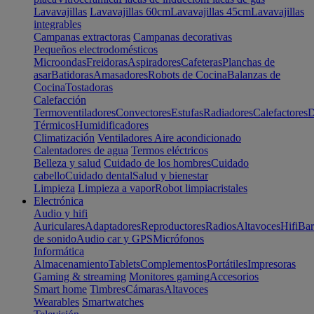
Lavavajillas
Lavavajillas 60cm
Lavavajillas 45cm
Lavavajillas
integrables
Campanas extractoras
Campanas decorativas
Pequeños electrodomésticos
Microondas
Freidoras
Aspiradores
Cafeteras
Planchas de
asar
Batidoras
Amasadores
Robots de Cocina
Balanzas de
Cocina
Tostadoras
Calefacción
Termoventiladores
Convectores
Estufas
Radiadores
Calefactores
D
Térmicos
Humidificadores
Climatización
Ventiladores
Aire acondicionado
Calentadores de agua
Termos eléctricos
Belleza y salud
Cuidado de los hombres
Cuidado
cabello
Cuidado dental
Salud y bienestar
Limpieza
Limpieza a vapor
Robot limpiacristales
Electrónica
Audio y hifi
Auriculares
Adaptadores
Reproductores
Radios
Altavoces
Hifi
Bar
de sonido
Audio car y GPS
Micrófonos
Informática
Almacenamiento
Tablets
Complementos
Portátiles
Impresoras
Gaming & streaming
Monitores gaming
Accesorios
Smart home
Timbres
Cámaras
Altavoces
Wearables
Smartwatches