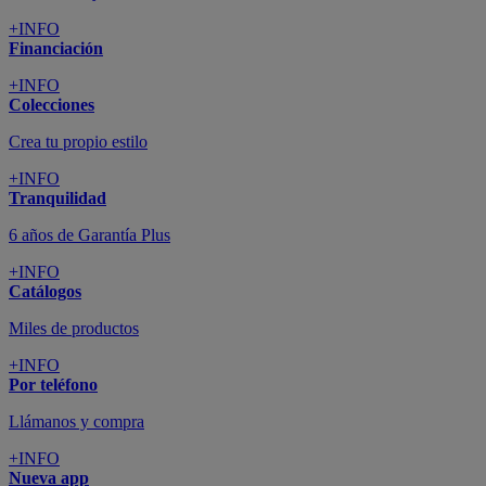
+INFO
Financiación
+INFO
Colecciones
Crea tu propio estilo
+INFO
Tranquilidad
6 años de Garantía Plus
+INFO
Catálogos
Miles de productos
+INFO
Por teléfono
Llámanos y compra
+INFO
Nueva app