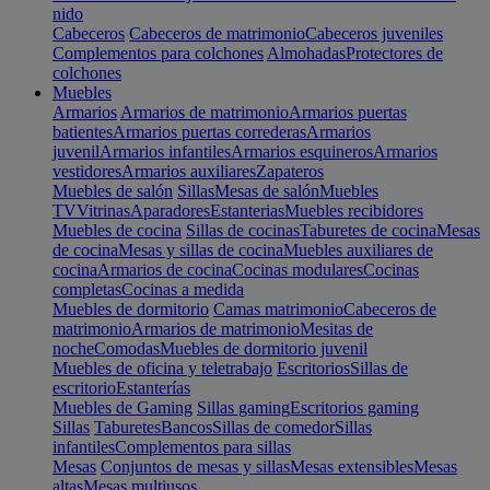
nido
Cabeceros
Cabeceros de matrimonio
Cabeceros juveniles
Complementos para colchones
Almohadas
Protectores de
colchones
Muebles
Armarios
Armarios de matrimonio
Armarios puertas
batientes
Armarios puertas correderas
Armarios
juvenil
Armarios infantiles
Armarios esquineros
Armarios
vestidores
Armarios auxiliares
Zapateros
Muebles de salón
Sillas
Mesas de salón
Muebles
TV
Vitrinas
Aparadores
Estanterias
Muebles recibidores
Muebles de cocina
Sillas de cocinas
Taburetes de cocina
Mesas
de cocina
Mesas y sillas de cocina
Muebles auxiliares de
cocina
Armarios de cocina
Cocinas modulares
Cocinas
completas
Cocinas a medida
Muebles de dormitorio
Camas matrimonio
Cabeceros de
matrimonio
Armarios de matrimonio
Mesitas de
noche
Comodas
Muebles de dormitorio juvenil
Muebles de oficina y teletrabajo
Escritorios
Sillas de
escritorio
Estanterías
Muebles de Gaming
Sillas gaming
Escritorios gaming
Sillas
Taburetes
Bancos
Sillas de comedor
Sillas
infantiles
Complementos para sillas
Mesas
Conjuntos de mesas y sillas
Mesas extensibles
Mesas
altas
Mesas multiusos