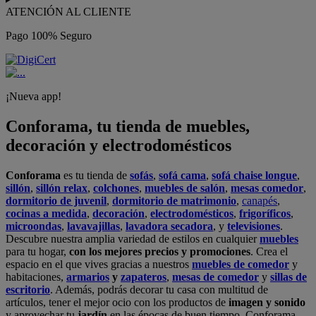
ATENCIÓN AL CLIENTE
Pago 100% Seguro
¡Nueva app!
Conforama, tu tienda de muebles,
decoración y electrodomésticos
Conforama
es tu tienda de
sofás
,
sofá cama
,
sofá chaise longue
,
sillón
,
sillón relax
,
colchones
,
muebles de salón
,
mesas comedor
,
dormitorio de juvenil
,
dormitorio de matrimonio
,
canapés
,
cocinas a medida
,
decoración
,
electrodomésticos
,
frigoríficos
,
microondas
,
lavavajillas
,
lavadora secadora
, y
televisiones
.
Descubre nuestra amplia variedad de estilos en cualquier
muebles
para tu hogar,
con los mejores precios y promociones
. Crea el
espacio en el que vives gracias a nuestros
muebles de comedor
y
habitaciones,
armarios
y
zapateros
,
mesas de comedor
y
sillas de
escritorio
. Además, podrás decorar tu casa con multitud de
artículos, tener el mejor ocio con los productos de
imagen y sonido
y aprovechar tu
jardín
en las épocas de buen tiempo. Conforama