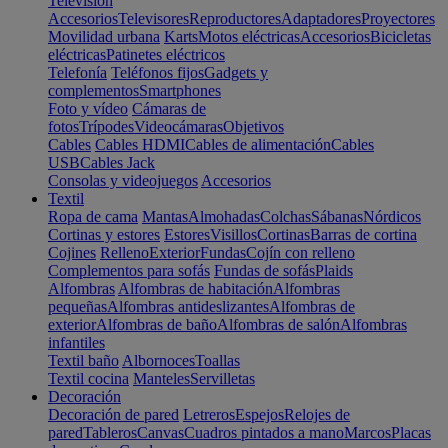
Televisión
Accesorios
Televisores
Reproductores
Adaptadores
Proyectores
Movilidad urbana
Karts
Motos eléctricas
Accesorios
Bicicletas
eléctricas
Patinetes eléctricos
Telefonía
Teléfonos fijos
Gadgets y
complementos
Smartphones
Foto y vídeo
Cámaras de
fotos
Trípodes
Videocámaras
Objetivos
Cables
Cables HDMI
Cables de alimentación
Cables
USB
Cables Jack
Consolas y videojuegos
Accesorios
Textil
Ropa de cama
Mantas
Almohadas
Colchas
Sábanas
Nórdicos
Cortinas y estores
Estores
Visillos
Cortinas
Barras de cortina
Cojines
Relleno
Exterior
Fundas
Cojín con relleno
Complementos para sofás
Fundas de sofás
Plaids
Alfombras
Alfombras de habitación
Alfombras
pequeñas
Alfombras antideslizantes
Alfombras de
exterior
Alfombras de baño
Alfombras de salón
Alfombras
infantiles
Textil baño
Albornoces
Toallas
Textil cocina
Manteles
Servilletas
Decoración
Decoración de pared
Letreros
Espejos
Relojes de
pared
Tableros
Canvas
Cuadros pintados a mano
Marcos
Placas