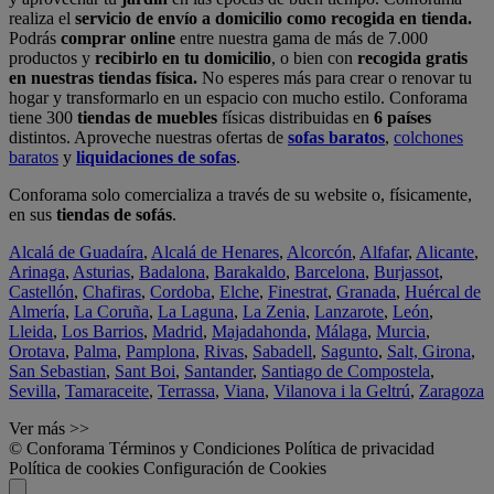
realiza el
servicio de envío a domicilio como recogida en tienda.
Podrás
comprar online
entre nuestra gama de más de 7.000
productos y
recibirlo en tu domicilio
, o bien con
recogida gratis
en nuestras tiendas física.
No esperes más para crear o renovar tu
hogar y transformarlo en un espacio con mucho estilo. Conforama
tiene 300
tiendas de muebles
físicas distribuidas en
6 países
distintos. Aproveche nuestras ofertas de
sofas baratos
,
colchones
baratos
y
liquidaciones de sofas
.
Conforama solo comercializa a través de su website o, físicamente,
en sus
tiendas de sofás
.
Alcalá de Guadaíra
,
Alcalá de Henares
,
Alcorcón
,
Alfafar
,
Alicante
,
Arinaga
,
Asturias
,
Badalona
,
Barakaldo
,
Barcelona
,
Burjassot
,
Castellón
,
Chafiras
,
Cordoba
,
Elche
,
Finestrat
,
Granada
,
Huércal de
Almería
,
La Coruña
,
La Laguna
,
La Zenia
,
Lanzarote
,
León
,
Lleida
,
Los Barrios
,
Madrid
,
Majadahonda
,
Málaga
,
Murcia
,
Orotava
,
Palma
,
Pamplona
,
Rivas
,
Sabadell
,
Sagunto
,
Salt, Girona
,
San Sebastian
,
Sant Boi
,
Santander
,
Santiago de Compostela
,
Sevilla
,
Tamaraceite
,
Terrassa
,
Viana
,
Vilanova i la Geltrú
,
Zaragoza
Ver más >>
© Conforama
Términos y Condiciones
Política de privacidad
Política de cookies
Configuración de Cookies