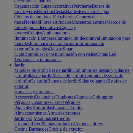
decorativas
Cuadros
Organización
Cajas decorativas
Percheros
Burros de
ropa
Joyeros
Biombos
Cestas
Baúles
Revisteros
Cajas
Objetos decorativos
Velas
Faroles
Centros de
mesa
Navidad
Flores artificiales
Maceteros
Jarrones
Marcos de
fotos
Figuras decorativas
Cajitas y
joyeros
Relojes
Ambientadores
Iluminación
Lámparas
Iluminación decorativa
Iluminación para
muebles
Iluminación para dormitorio
Iluminación
exterior
Guirnaldas
Balizas
Smart
Light
Bombillas
Focos
Iluminación con rieles
Cintas Led
Tendencias y temporadas
Jardín
Muebles de jardín
Set de jardín
Conjuntos de mesas y sillas de
jardín
Sillas de jardín
Mesas de jardín
Conjuntos de sofás de
jardín
Sofás jardín
Bancos de jardín
Sillas colgantes
Estufas de
exterior
Hamacas y tumbonas
Accesorios
Balancines
Tumbonas
Hamacas
Columpios
Pérgolas
Cenadores
Carpas
Pérgolas
Parasoles
Sombrillas
Parasoles
Toldos
Almacenamiento
Armarios
Arcones
Jardinería
Maquinaria
Huertos
Urbanos
Riego
Plantas
Jardineras
Compostadores
Cocina
Barbacoas
Cocina de exterior