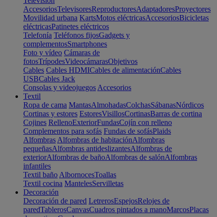
Televisión
Accesorios
Televisores
Reproductores
Adaptadores
Proyectores
Movilidad urbana
Karts
Motos eléctricas
Accesorios
Bicicletas
eléctricas
Patinetes eléctricos
Telefonía
Teléfonos fijos
Gadgets y
complementos
Smartphones
Foto y vídeo
Cámaras de
fotos
Trípodes
Videocámaras
Objetivos
Cables
Cables HDMI
Cables de alimentación
Cables
USB
Cables Jack
Consolas y videojuegos
Accesorios
Textil
Ropa de cama
Mantas
Almohadas
Colchas
Sábanas
Nórdicos
Cortinas y estores
Estores
Visillos
Cortinas
Barras de cortina
Cojines
Relleno
Exterior
Fundas
Cojín con relleno
Complementos para sofás
Fundas de sofás
Plaids
Alfombras
Alfombras de habitación
Alfombras
pequeñas
Alfombras antideslizantes
Alfombras de
exterior
Alfombras de baño
Alfombras de salón
Alfombras
infantiles
Textil baño
Albornoces
Toallas
Textil cocina
Manteles
Servilletas
Decoración
Decoración de pared
Letreros
Espejos
Relojes de
pared
Tableros
Canvas
Cuadros pintados a mano
Marcos
Placas