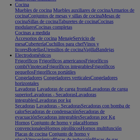
Cocina
Muebles de cocina
Muebles auxiliares de cocina
Armarios de
cocina
Conjuntos de mesas y sillas de cocina
Mesas de
cocina
Sillas de cocina
Taburetes de cocina
Cocinas
modulares
Cocinas completas
Cocinas a medida
Accesorios de cocina
Menaje
Servicio de
mesa
Cubertería
Cuchillos para chef
Vinos y
licores
Botellas
Utensilios de cocina
Vajilla
Bandejas
Electrodomésticos
Frigoríficos
Frigoríficos americanos
Frigoríficos
combi
Vinotecas
Frigoríficos integrables
Frigoríficos
pequeños
Frigoríficos portátiles
Congeladores
Congeladores verticales
Congeladores
horizontales
Lavadoras
Lavadoras de carga frontal
Lavadoras de carga
superior
Lavadoras - Secadoras
Lavadoras
integrables
Lavadoras por kg
Secadoras
Lavadoras - Secadoras
Secadoras con bomba de
calor
Secadoras de condensación
Secadoras de
evacuación
Secadoras integrables
Secadoras por Kg
Hornos
Conjunto de horno y placa
Hornos
convencionales
Hornos pirolíticos
Hornos multifunción
Placas de cocina
Conjunto de horno y
placa
Vitrocerámica
Placas de inducción
Placas de gas