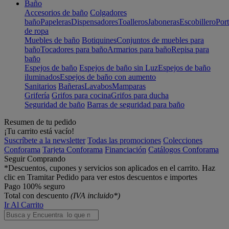
Baño
Accesorios de baño
Colgadores
baño
Papeleras
Dispensadores
Toalleros
Jaboneras
Escobillero
Port
de ropa
Muebles de baño
Botiquines
Conjuntos de muebles para
baño
Tocadores para baño
Armarios para baño
Repisa para
baño
Espejos de baño
Espejos de baño sin Luz
Espejos de baño
iluminados
Espejos de baño con aumento
Sanitarios
Bañeras
Lavabos
Mamparas
Grifería
Grifos para cocina
Grifos para ducha
Seguridad de baño
Barras de seguridad para baño
Resumen de tu pedido
¡Tu carrito está vacío!
Suscríbete a la newsletter
Todas las promociones
Colecciones
Conforama
Tarjeta Conforama
Financiación
Catálogos Conforama
Seguir Comprando
*Descuentos, cupones y servicios son aplicados en el carrito. Haz
clic en Tramitar Pedido para ver estos descuentos e importes
Pago 100% seguro
Total con descuento
(IVA incluido*)
Ir Al Carrito