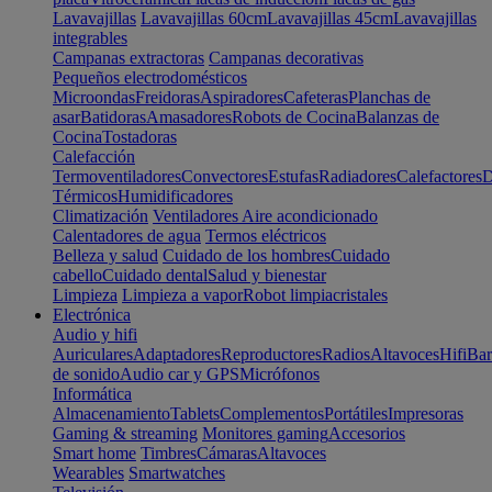
Lavavajillas
Lavavajillas 60cm
Lavavajillas 45cm
Lavavajillas
integrables
Campanas extractoras
Campanas decorativas
Pequeños electrodomésticos
Microondas
Freidoras
Aspiradores
Cafeteras
Planchas de
asar
Batidoras
Amasadores
Robots de Cocina
Balanzas de
Cocina
Tostadoras
Calefacción
Termoventiladores
Convectores
Estufas
Radiadores
Calefactores
D
Térmicos
Humidificadores
Climatización
Ventiladores
Aire acondicionado
Calentadores de agua
Termos eléctricos
Belleza y salud
Cuidado de los hombres
Cuidado
cabello
Cuidado dental
Salud y bienestar
Limpieza
Limpieza a vapor
Robot limpiacristales
Electrónica
Audio y hifi
Auriculares
Adaptadores
Reproductores
Radios
Altavoces
Hifi
Bar
de sonido
Audio car y GPS
Micrófonos
Informática
Almacenamiento
Tablets
Complementos
Portátiles
Impresoras
Gaming & streaming
Monitores gaming
Accesorios
Smart home
Timbres
Cámaras
Altavoces
Wearables
Smartwatches