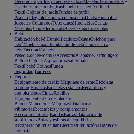
Decoración
Grifos y fuentes
Estatuas
Macetas
Termómetros y
estaciones metereológicas
Paneles
Cesped Artificial
Textil
Cojines de jardín
Fundas de jardín
Piscina
Plegable
Limpieza de piscinas
Ducha
Hinchable
Juguetes
Columpios
Toboganes
Hinchables
Casitas
Mascotas
Comederos
Jaulas
Casetas para mascotas
Bebé
Habitación bebé
Humidificadores
Cestas
Colchón para
bebé
Muebles para habitación de bebé
Cunas
Cama
bebé
Decoración bebé
Paseo
Coche
Mochilas
Accesorios
Capazos
Carrito ligero
Baño e higiene
Aspirador nasal
Orinales
Textil bebé
Cojines
Funda
Seguridad
Barreras
Deporte
Equipamiento de cardio
Máquinas de remo
Bicicletas
spinning
Elípticas
Bicicletas estáticas
Recambios y
complementos
Cintas
Rodillos
Equipamiento de musculación
Bancos
Mancuernas
Máquinas
Plataformas
vibratorias
Recambios y complementos
Accesorios fitness
Bandas
Barras
Plataforma de
step
Cuerdas
Bolas y esferas de equilibrio
Recuperación muscular
Electroestimulación
Terapia de
percusión