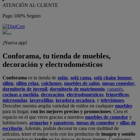
ATENCIÓN AL CLIENTE
Pago 100% Seguro
¡Nueva app!
Conforama, tu tienda de muebles,
decoración y electrodomésticos
Conforama
es tu tienda de
sofás
,
sofá cama
,
sofá chaise longue
,
sillón
,
sillón relax
,
colchones
,
muebles de salón
,
mesas comedor
,
dormitorio de juvenil
,
dormitorio de matrimonio
,
canapés
,
cocinas a medida
,
decoración
,
electrodomésticos
,
frigoríficos
,
microondas
,
lavavajillas
,
lavadora secadora
, y
televisiones
.
Descubre nuestra amplia variedad de estilos en cualquier
muebles
para tu hogar,
con los mejores precios y promociones
. Crea el
espacio en el que vives gracias a nuestros
muebles de comedor
y
habitaciones,
armarios
y
zapateros
,
mesas de comedor
y
sillas de
escritorio
. Además, podrás decorar tu casa con multitud de
artículos, tener el mejor ocio con los productos de
imagen y sonido
y aprovechar tu
jardín
en las épocas de buen tiempo. Conforama