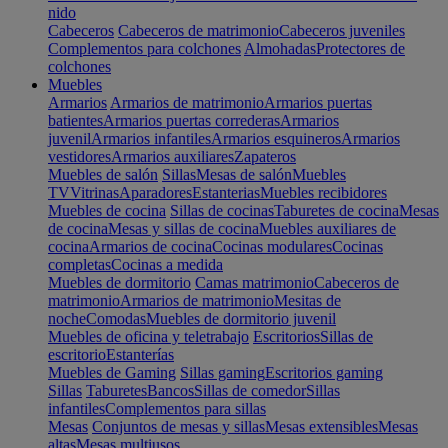
nido
Cabeceros
Cabeceros de matrimonio
Cabeceros juveniles
Complementos para colchones
Almohadas
Protectores de
colchones
Muebles
Armarios
Armarios de matrimonio
Armarios puertas
batientes
Armarios puertas correderas
Armarios
juvenil
Armarios infantiles
Armarios esquineros
Armarios
vestidores
Armarios auxiliares
Zapateros
Muebles de salón
Sillas
Mesas de salón
Muebles
TV
Vitrinas
Aparadores
Estanterias
Muebles recibidores
Muebles de cocina
Sillas de cocinas
Taburetes de cocina
Mesas
de cocina
Mesas y sillas de cocina
Muebles auxiliares de
cocina
Armarios de cocina
Cocinas modulares
Cocinas
completas
Cocinas a medida
Muebles de dormitorio
Camas matrimonio
Cabeceros de
matrimonio
Armarios de matrimonio
Mesitas de
noche
Comodas
Muebles de dormitorio juvenil
Muebles de oficina y teletrabajo
Escritorios
Sillas de
escritorio
Estanterías
Muebles de Gaming
Sillas gaming
Escritorios gaming
Sillas
Taburetes
Bancos
Sillas de comedor
Sillas
infantiles
Complementos para sillas
Mesas
Conjuntos de mesas y sillas
Mesas extensibles
Mesas
altas
Mesas multiusos