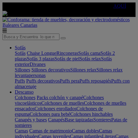
🔵Cambia tu electro con
-10% EXTRA
de descuento ☑️
AQUÍ
Baleares
Canarias
Sofás
Sofás
Chaise Longue
Rinconeras
Sofás cama
Sofás 2
plazas
Sofás 3 plazas
Sofás de piel
Sofás relax
Sofás
exterior
Divanes
Sillones
Sillones decorativos
Sillones relax
Sillones relax
levantapersonas
Puffs
Puffs decorativos
Puffs pera
Puffs reposapiés
Puffs con
almacenaje
Descanso
Colchones
Packs colchón y canapé
Colchones
viscoelásticos
Colchones de muelles
Colchones de muelles
ensacados
Colchones enrollados
Colchones de
espuma
Colchones para bebé
Colchones hinchables
Canapés y bases
Canapés
Base tapizadas
Somieres
Patas de
somieres
Camas
Camas de matrimonio
Camas dobles
Camas
individuales
Camas juveniles
Camas infantiles
Literas
Camas