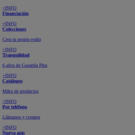
+INFO
Financiación
+INFO
Colecciones
Crea tu propio estilo
+INFO
Tranquilidad
6 años de Garantía Plus
+INFO
Catálogos
Miles de productos
+INFO
Por teléfono
Llámanos y compra
+INFO
Nueva app