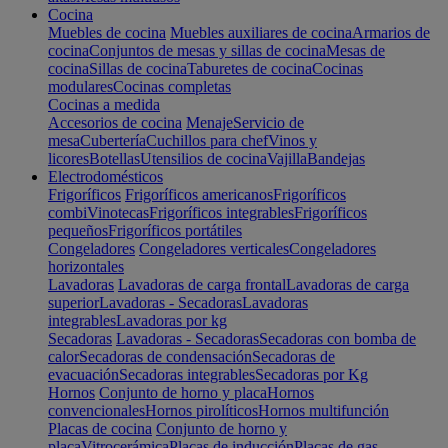
Cocina
Muebles de cocina
Muebles auxiliares de cocina
Armarios de
cocina
Conjuntos de mesas y sillas de cocina
Mesas de
cocina
Sillas de cocina
Taburetes de cocina
Cocinas
modulares
Cocinas completas
Cocinas a medida
Accesorios de cocina
Menaje
Servicio de
mesa
Cubertería
Cuchillos para chef
Vinos y
licores
Botellas
Utensilios de cocina
Vajilla
Bandejas
Electrodomésticos
Frigoríficos
Frigoríficos americanos
Frigoríficos
combi
Vinotecas
Frigoríficos integrables
Frigoríficos
pequeños
Frigoríficos portátiles
Congeladores
Congeladores verticales
Congeladores
horizontales
Lavadoras
Lavadoras de carga frontal
Lavadoras de carga
superior
Lavadoras - Secadoras
Lavadoras
integrables
Lavadoras por kg
Secadoras
Lavadoras - Secadoras
Secadoras con bomba de
calor
Secadoras de condensación
Secadoras de
evacuación
Secadoras integrables
Secadoras por Kg
Hornos
Conjunto de horno y placa
Hornos
convencionales
Hornos pirolíticos
Hornos multifunción
Placas de cocina
Conjunto de horno y
placa
Vitrocerámica
Placas de inducción
Placas de gas