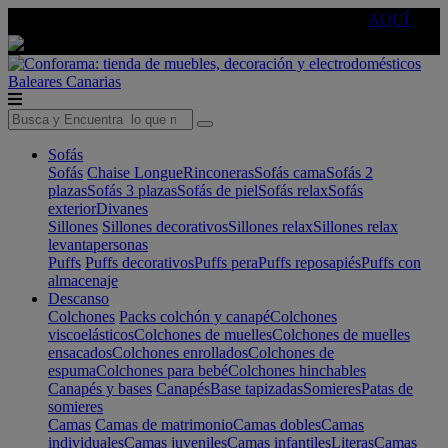
🔵Cambia tu electro con
-10% EXTRA
de descuento ☑️
AQUÍ
Baleares
Canarias
Sofás
Sofás
Chaise Longue
Rinconeras
Sofás cama
Sofás 2
plazas
Sofás 3 plazas
Sofás de piel
Sofás relax
Sofás
exterior
Divanes
Sillones
Sillones decorativos
Sillones relax
Sillones relax
levantapersonas
Puffs
Puffs decorativos
Puffs pera
Puffs reposapiés
Puffs con
almacenaje
Descanso
Colchones
Packs colchón y canapé
Colchones
viscoelásticos
Colchones de muelles
Colchones de muelles
ensacados
Colchones enrollados
Colchones de
espuma
Colchones para bebé
Colchones hinchables
Canapés y bases
Canapés
Base tapizadas
Somieres
Patas de
somieres
Camas
Camas de matrimonio
Camas dobles
Camas
individuales
Camas juveniles
Camas infantiles
Literas
Camas