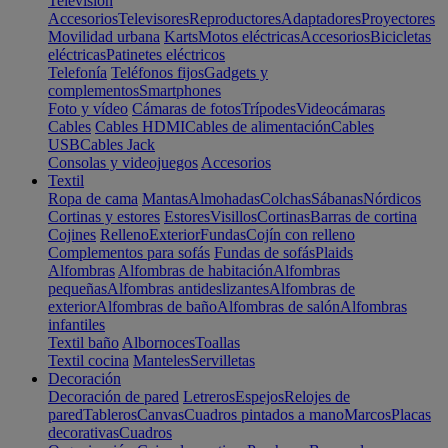
Televisión
Accesorios
Televisores
Reproductores
Adaptadores
Proyectores
Movilidad urbana
Karts
Motos eléctricas
Accesorios
Bicicletas
eléctricas
Patinetes eléctricos
Telefonía
Teléfonos fijos
Gadgets y
complementos
Smartphones
Foto y vídeo
Cámaras de fotos
Trípodes
Videocámaras
Cables
Cables HDMI
Cables de alimentación
Cables
USB
Cables Jack
Consolas y videojuegos
Accesorios
Textil
Ropa de cama
Mantas
Almohadas
Colchas
Sábanas
Nórdicos
Cortinas y estores
Estores
Visillos
Cortinas
Barras de cortina
Cojines
Relleno
Exterior
Fundas
Cojín con relleno
Complementos para sofás
Fundas de sofás
Plaids
Alfombras
Alfombras de habitación
Alfombras
pequeñas
Alfombras antideslizantes
Alfombras de
exterior
Alfombras de baño
Alfombras de salón
Alfombras
infantiles
Textil baño
Albornoces
Toallas
Textil cocina
Manteles
Servilletas
Decoración
Decoración de pared
Letreros
Espejos
Relojes de
pared
Tableros
Canvas
Cuadros pintados a mano
Marcos
Placas
decorativas
Cuadros