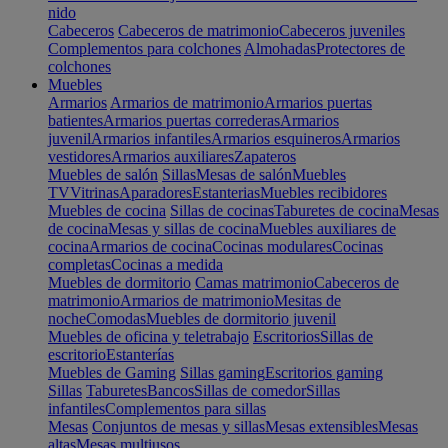
nido
Cabeceros
Cabeceros de matrimonio
Cabeceros juveniles
Complementos para colchones
Almohadas
Protectores de
colchones
Muebles
Armarios
Armarios de matrimonio
Armarios puertas
batientes
Armarios puertas correderas
Armarios
juvenil
Armarios infantiles
Armarios esquineros
Armarios
vestidores
Armarios auxiliares
Zapateros
Muebles de salón
Sillas
Mesas de salón
Muebles
TV
Vitrinas
Aparadores
Estanterias
Muebles recibidores
Muebles de cocina
Sillas de cocinas
Taburetes de cocina
Mesas
de cocina
Mesas y sillas de cocina
Muebles auxiliares de
cocina
Armarios de cocina
Cocinas modulares
Cocinas
completas
Cocinas a medida
Muebles de dormitorio
Camas matrimonio
Cabeceros de
matrimonio
Armarios de matrimonio
Mesitas de
noche
Comodas
Muebles de dormitorio juvenil
Muebles de oficina y teletrabajo
Escritorios
Sillas de
escritorio
Estanterías
Muebles de Gaming
Sillas gaming
Escritorios gaming
Sillas
Taburetes
Bancos
Sillas de comedor
Sillas
infantiles
Complementos para sillas
Mesas
Conjuntos de mesas y sillas
Mesas extensibles
Mesas
altas
Mesas multiusos