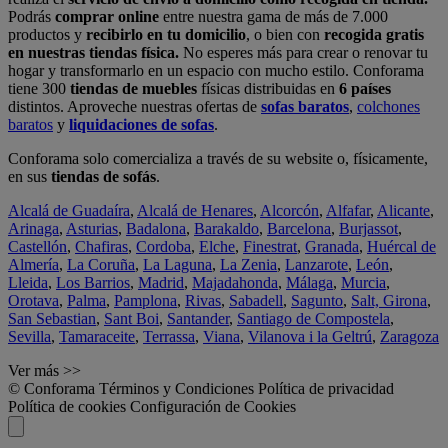
Podrás
comprar online
entre nuestra gama de más de 7.000
productos y
recibirlo en tu domicilio
, o bien con
recogida gratis
en nuestras tiendas física.
No esperes más para crear o renovar tu
hogar y transformarlo en un espacio con mucho estilo. Conforama
tiene 300
tiendas de muebles
físicas distribuidas en
6 países
distintos. Aproveche nuestras ofertas de
sofas baratos
,
colchones
baratos
y
liquidaciones de sofas
.
Conforama solo comercializa a través de su website o, físicamente,
en sus
tiendas de sofás
.
Alcalá de Guadaíra
,
Alcalá de Henares
,
Alcorcón
,
Alfafar
,
Alicante
,
Arinaga
,
Asturias
,
Badalona
,
Barakaldo
,
Barcelona
,
Burjassot
,
Castellón
,
Chafiras
,
Cordoba
,
Elche
,
Finestrat
,
Granada
,
Huércal de
Almería
,
La Coruña
,
La Laguna
,
La Zenia
,
Lanzarote
,
León
,
Lleida
,
Los Barrios
,
Madrid
,
Majadahonda
,
Málaga
,
Murcia
,
Orotava
,
Palma
,
Pamplona
,
Rivas
,
Sabadell
,
Sagunto
,
Salt, Girona
,
San Sebastian
,
Sant Boi
,
Santander
,
Santiago de Compostela
,
Sevilla
,
Tamaraceite
,
Terrassa
,
Viana
,
Vilanova i la Geltrú
,
Zaragoza
Ver más >>
© Conforama
Términos y Condiciones
Política de privacidad
Política de cookies
Configuración de Cookies