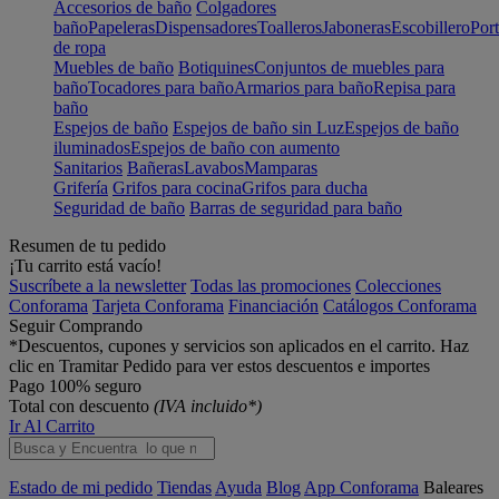
Accesorios de baño
Colgadores
baño
Papeleras
Dispensadores
Toalleros
Jaboneras
Escobillero
Port
de ropa
Muebles de baño
Botiquines
Conjuntos de muebles para
baño
Tocadores para baño
Armarios para baño
Repisa para
baño
Espejos de baño
Espejos de baño sin Luz
Espejos de baño
iluminados
Espejos de baño con aumento
Sanitarios
Bañeras
Lavabos
Mamparas
Grifería
Grifos para cocina
Grifos para ducha
Seguridad de baño
Barras de seguridad para baño
Resumen de tu pedido
¡Tu carrito está vacío!
Suscríbete a la newsletter
Todas las promociones
Colecciones
Conforama
Tarjeta Conforama
Financiación
Catálogos Conforama
Seguir Comprando
*Descuentos, cupones y servicios son aplicados en el carrito. Haz
clic en Tramitar Pedido para ver estos descuentos e importes
Pago 100% seguro
Total con descuento
(IVA incluido*)
Ir Al Carrito
Estado de mi pedido
Tiendas
Ayuda
Blog
App Conforama
Baleares