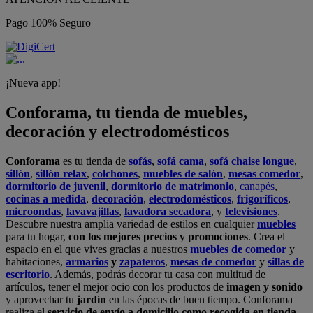
Pago 100% Seguro
¡Nueva app!
Conforama, tu tienda de muebles,
decoración y electrodomésticos
Conforama
es tu tienda de
sofás
,
sofá cama
,
sofá chaise longue
,
sillón
,
sillón relax
,
colchones
,
muebles de salón
,
mesas comedor
,
dormitorio de juvenil
,
dormitorio de matrimonio
,
canapés
,
cocinas a medida
,
decoración
,
electrodomésticos
,
frigoríficos
,
microondas
,
lavavajillas
,
lavadora secadora
, y
televisiones
.
Descubre nuestra amplia variedad de estilos en cualquier
muebles
para tu hogar,
con los mejores precios y promociones
. Crea el
espacio en el que vives gracias a nuestros
muebles de comedor
y
habitaciones,
armarios
y
zapateros
,
mesas de comedor
y
sillas de
escritorio
. Además, podrás decorar tu casa con multitud de
artículos, tener el mejor ocio con los productos de
imagen y sonido
y aprovechar tu
jardín
en las épocas de buen tiempo. Conforama
realiza el
servicio de envío a domicilio como recogida en tienda.