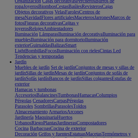
Organización
Cajas decorativas
Percheros
Burros de
ropa
Joyeros
Biombos
Cestas
Baúles
Revisteros
Cajas
Objetos decorativos
Velas
Faroles
Centros de
mesa
Navidad
Flores artificiales
Maceteros
Jarrones
Marcos de
fotos
Figuras decorativas
Cajitas y
joyeros
Relojes
Ambientadores
Iluminación
Lámparas
Iluminación decorativa
Iluminación para
muebles
Iluminación para dormitorio
Iluminación
exterior
Guirnaldas
Balizas
Smart
Light
Bombillas
Focos
Iluminación con rieles
Cintas Led
Tendencias y temporadas
Jardín
Muebles de jardín
Set de jardín
Conjuntos de mesas y sillas de
jardín
Sillas de jardín
Mesas de jardín
Conjuntos de sofás de
jardín
Sofás jardín
Bancos de jardín
Sillas colgantes
Estufas de
exterior
Hamacas y tumbonas
Accesorios
Balancines
Tumbonas
Hamacas
Columpios
Pérgolas
Cenadores
Carpas
Pérgolas
Parasoles
Sombrillas
Parasoles
Toldos
Almacenamiento
Armarios
Arcones
Jardinería
Maquinaria
Huertos
Urbanos
Riego
Plantas
Jardineras
Compostadores
Cocina
Barbacoas
Cocina de exterior
Decoración
Grifos y fuentes
Estatuas
Macetas
Termómetros y