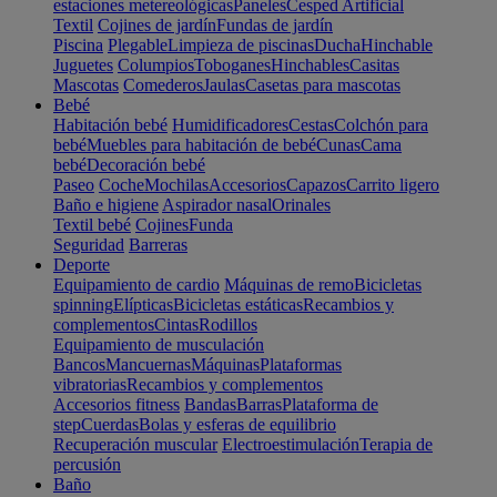
estaciones metereológicas
Paneles
Cesped Artificial
Textil
Cojines de jardín
Fundas de jardín
Piscina
Plegable
Limpieza de piscinas
Ducha
Hinchable
Juguetes
Columpios
Toboganes
Hinchables
Casitas
Mascotas
Comederos
Jaulas
Casetas para mascotas
Bebé
Habitación bebé
Humidificadores
Cestas
Colchón para
bebé
Muebles para habitación de bebé
Cunas
Cama
bebé
Decoración bebé
Paseo
Coche
Mochilas
Accesorios
Capazos
Carrito ligero
Baño e higiene
Aspirador nasal
Orinales
Textil bebé
Cojines
Funda
Seguridad
Barreras
Deporte
Equipamiento de cardio
Máquinas de remo
Bicicletas
spinning
Elípticas
Bicicletas estáticas
Recambios y
complementos
Cintas
Rodillos
Equipamiento de musculación
Bancos
Mancuernas
Máquinas
Plataformas
vibratorias
Recambios y complementos
Accesorios fitness
Bandas
Barras
Plataforma de
step
Cuerdas
Bolas y esferas de equilibrio
Recuperación muscular
Electroestimulación
Terapia de
percusión
Baño