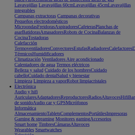
Lavavajillas
Lavavajillas 60cm
Lavavajillas 45cm
Lavavajillas
integrables
Campanas extractoras
Campanas decorativas
Pequeños electrodomésticos
Microondas
Freidoras
Aspiradores
Cafeteras
Planchas de
asar
Batidoras
Amasadores
Robots de Cocina
Balanzas de
Cocina
Tostadoras
Calefacción
Termoventiladores
Convectores
Estufas
Radiadores
Calefactores
D
Térmicos
Humidificadores
Climatización
Ventiladores
Aire acondicionado
Calentadores de agua
Termos eléctricos
Belleza y salud
Cuidado de los hombres
Cuidado
cabello
Cuidado dental
Salud y bienestar
Limpieza
Limpieza a vapor
Robot limpiacristales
Electrónica
Audio y hifi
Auriculares
Adaptadores
Reproductores
Radios
Altavoces
Hifi
Bar
de sonido
Audio car y GPS
Micrófonos
Informática
Almacenamiento
Tablets
Complementos
Portátiles
Impresoras
Gaming & streaming
Monitores gaming
Accesorios
Smart home
Timbres
Cámaras
Altavoces
Wearables
Smartwatches