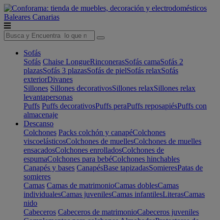
Baleares
Canarias
Sofás
Sofás
Chaise Longue
Rinconeras
Sofás cama
Sofás 2
plazas
Sofás 3 plazas
Sofás de piel
Sofás relax
Sofás
exterior
Divanes
Sillones
Sillones decorativos
Sillones relax
Sillones relax
levantapersonas
Puffs
Puffs decorativos
Puffs pera
Puffs reposapiés
Puffs con
almacenaje
Descanso
Colchones
Packs colchón y canapé
Colchones
viscoelásticos
Colchones de muelles
Colchones de muelles
ensacados
Colchones enrollados
Colchones de
espuma
Colchones para bebé
Colchones hinchables
Canapés y bases
Canapés
Base tapizadas
Somieres
Patas de
somieres
Camas
Camas de matrimonio
Camas dobles
Camas
individuales
Camas juveniles
Camas infantiles
Literas
Camas
nido
Cabeceros
Cabeceros de matrimonio
Cabeceros juveniles