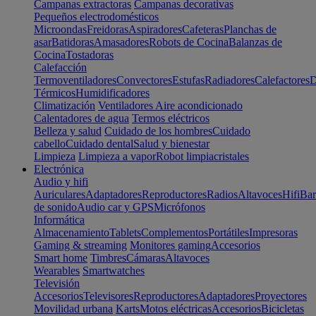
Campanas extractoras
Campanas decorativas
Pequeños electrodomésticos
Microondas
Freidoras
Aspiradores
Cafeteras
Planchas de
asar
Batidoras
Amasadores
Robots de Cocina
Balanzas de
Cocina
Tostadoras
Calefacción
Termoventiladores
Convectores
Estufas
Radiadores
Calefactores
D
Térmicos
Humidificadores
Climatización
Ventiladores
Aire acondicionado
Calentadores de agua
Termos eléctricos
Belleza y salud
Cuidado de los hombres
Cuidado
cabello
Cuidado dental
Salud y bienestar
Limpieza
Limpieza a vapor
Robot limpiacristales
Electrónica
Audio y hifi
Auriculares
Adaptadores
Reproductores
Radios
Altavoces
Hifi
Bar
de sonido
Audio car y GPS
Micrófonos
Informática
Almacenamiento
Tablets
Complementos
Portátiles
Impresoras
Gaming & streaming
Monitores gaming
Accesorios
Smart home
Timbres
Cámaras
Altavoces
Wearables
Smartwatches
Televisión
Accesorios
Televisores
Reproductores
Adaptadores
Proyectores
Movilidad urbana
Karts
Motos eléctricas
Accesorios
Bicicletas