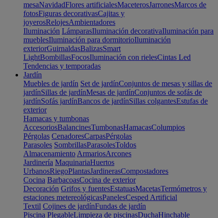
mesa
Navidad
Flores artificiales
Maceteros
Jarrones
Marcos de
fotos
Figuras decorativas
Cajitas y
joyeros
Relojes
Ambientadores
Iluminación
Lámparas
Iluminación decorativa
Iluminación para
muebles
Iluminación para dormitorio
Iluminación
exterior
Guirnaldas
Balizas
Smart
Light
Bombillas
Focos
Iluminación con rieles
Cintas Led
Tendencias y temporadas
Jardín
Muebles de jardín
Set de jardín
Conjuntos de mesas y sillas de
jardín
Sillas de jardín
Mesas de jardín
Conjuntos de sofás de
jardín
Sofás jardín
Bancos de jardín
Sillas colgantes
Estufas de
exterior
Hamacas y tumbonas
Accesorios
Balancines
Tumbonas
Hamacas
Columpios
Pérgolas
Cenadores
Carpas
Pérgolas
Parasoles
Sombrillas
Parasoles
Toldos
Almacenamiento
Armarios
Arcones
Jardinería
Maquinaria
Huertos
Urbanos
Riego
Plantas
Jardineras
Compostadores
Cocina
Barbacoas
Cocina de exterior
Decoración
Grifos y fuentes
Estatuas
Macetas
Termómetros y
estaciones metereológicas
Paneles
Cesped Artificial
Textil
Cojines de jardín
Fundas de jardín
Piscina
Plegable
Limpieza de piscinas
Ducha
Hinchable