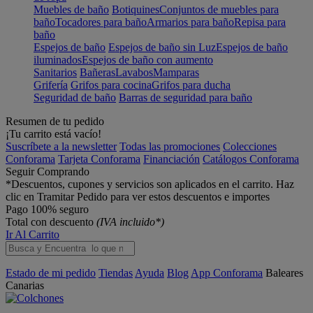
Muebles de baño
Botiquines
Conjuntos de muebles para
baño
Tocadores para baño
Armarios para baño
Repisa para
baño
Espejos de baño
Espejos de baño sin Luz
Espejos de baño
iluminados
Espejos de baño con aumento
Sanitarios
Bañeras
Lavabos
Mamparas
Grifería
Grifos para cocina
Grifos para ducha
Seguridad de baño
Barras de seguridad para baño
Resumen de tu pedido
¡Tu carrito está vacío!
Suscríbete a la newsletter
Todas las promociones
Colecciones
Conforama
Tarjeta Conforama
Financiación
Catálogos Conforama
Seguir Comprando
*Descuentos, cupones y servicios son aplicados en el carrito. Haz
clic en Tramitar Pedido para ver estos descuentos e importes
Pago 100% seguro
Total con descuento
(IVA incluido*)
Ir Al Carrito
Estado de mi pedido
Tiendas
Ayuda
Blog
App Conforama
Baleares
Canarias