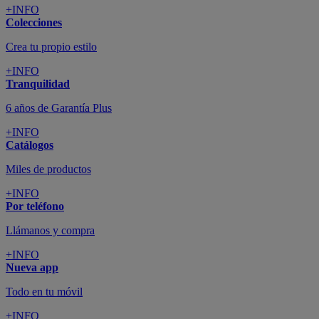
+INFO
Colecciones
Crea tu propio estilo
+INFO
Tranquilidad
6 años de Garantía Plus
+INFO
Catálogos
Miles de productos
+INFO
Por teléfono
Llámanos y compra
+INFO
Nueva app
Todo en tu móvil
+INFO