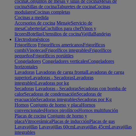
cocina
Conjuntos de mesas y sillas de cocina
Mesas de
cocina
Sillas de cocina
Taburetes de cocina
Cocinas
modulares
Cocinas completas
Cocinas a medida
Accesorios de cocina
Menaje
Servicio de
mesa
Cubertería
Cuchillos para chef
Vinos y
licores
Botellas
Utensilios de cocina
Vajilla
Bandejas
Electrodomésticos
Frigoríficos
Frigoríficos americanos
Frigoríficos
combi
Vinotecas
Frigoríficos integrables
Frigoríficos
pequeños
Frigoríficos portátiles
Congeladores
Congeladores verticales
Congeladores
horizontales
Lavadoras
Lavadoras de carga frontal
Lavadoras de carga
superior
Lavadoras - Secadoras
Lavadoras
integrables
Lavadoras por kg
Secadoras
Lavadoras - Secadoras
Secadoras con bomba de
calor
Secadoras de condensación
Secadoras de
evacuación
Secadoras integrables
Secadoras por Kg
Hornos
Conjunto de horno y placa
Hornos
convencionales
Hornos pirolíticos
Hornos multifunción
Placas de cocina
Conjunto de horno y
placa
Vitrocerámica
Placas de inducción
Placas de gas
Lavavajillas
Lavavajillas 60cm
Lavavajillas 45cm
Lavavajillas
integrables