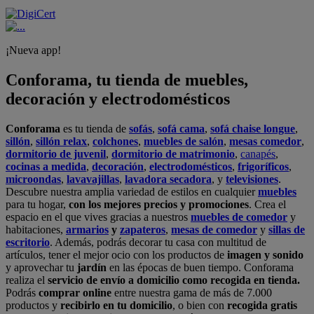
¡Nueva app!
Conforama, tu tienda de muebles,
decoración y electrodomésticos
Conforama
es tu tienda de
sofás
,
sofá cama
,
sofá chaise longue
,
sillón
,
sillón relax
,
colchones
,
muebles de salón
,
mesas comedor
,
dormitorio de juvenil
,
dormitorio de matrimonio
,
canapés
,
cocinas a medida
,
decoración
,
electrodomésticos
,
frigoríficos
,
microondas
,
lavavajillas
,
lavadora secadora
, y
televisiones
.
Descubre nuestra amplia variedad de estilos en cualquier
muebles
para tu hogar,
con los mejores precios y promociones
. Crea el
espacio en el que vives gracias a nuestros
muebles de comedor
y
habitaciones,
armarios
y
zapateros
,
mesas de comedor
y
sillas de
escritorio
. Además, podrás decorar tu casa con multitud de
artículos, tener el mejor ocio con los productos de
imagen y sonido
y aprovechar tu
jardín
en las épocas de buen tiempo. Conforama
realiza el
servicio de envío a domicilio como recogida en tienda.
Podrás
comprar online
entre nuestra gama de más de 7.000
productos y
recibirlo en tu domicilio
, o bien con
recogida gratis