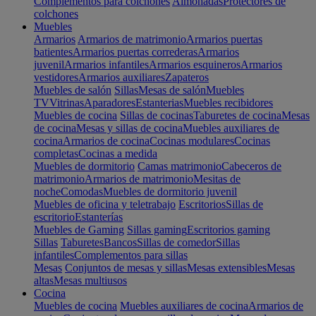
Complementos para colchones
Almohadas
Protectores de
colchones
Muebles
Armarios
Armarios de matrimonio
Armarios puertas
batientes
Armarios puertas correderas
Armarios
juvenil
Armarios infantiles
Armarios esquineros
Armarios
vestidores
Armarios auxiliares
Zapateros
Muebles de salón
Sillas
Mesas de salón
Muebles
TV
Vitrinas
Aparadores
Estanterias
Muebles recibidores
Muebles de cocina
Sillas de cocinas
Taburetes de cocina
Mesas
de cocina
Mesas y sillas de cocina
Muebles auxiliares de
cocina
Armarios de cocina
Cocinas modulares
Cocinas
completas
Cocinas a medida
Muebles de dormitorio
Camas matrimonio
Cabeceros de
matrimonio
Armarios de matrimonio
Mesitas de
noche
Comodas
Muebles de dormitorio juvenil
Muebles de oficina y teletrabajo
Escritorios
Sillas de
escritorio
Estanterías
Muebles de Gaming
Sillas gaming
Escritorios gaming
Sillas
Taburetes
Bancos
Sillas de comedor
Sillas
infantiles
Complementos para sillas
Mesas
Conjuntos de mesas y sillas
Mesas extensibles
Mesas
altas
Mesas multiusos
Cocina
Muebles de cocina
Muebles auxiliares de cocina
Armarios de