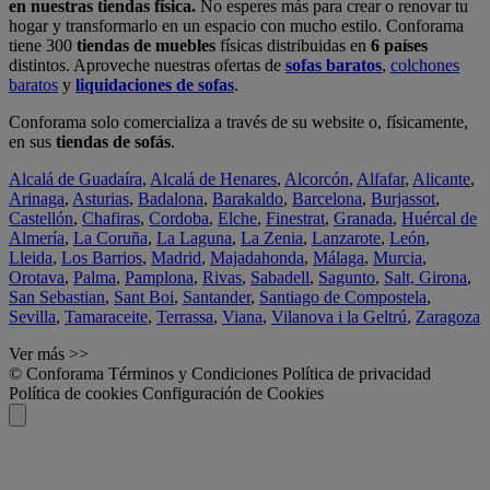
en nuestras tiendas física.
No esperes más para crear o renovar tu
hogar y transformarlo en un espacio con mucho estilo. Conforama
tiene 300
tiendas de muebles
físicas distribuidas en
6 países
distintos. Aproveche nuestras ofertas de
sofas baratos
,
colchones
baratos
y
liquidaciones de sofas
.
Conforama solo comercializa a través de su website o, físicamente,
en sus
tiendas de sofás
.
Alcalá de Guadaíra
,
Alcalá de Henares
,
Alcorcón
,
Alfafar
,
Alicante
,
Arinaga
,
Asturias
,
Badalona
,
Barakaldo
,
Barcelona
,
Burjassot
,
Castellón
,
Chafiras
,
Cordoba
,
Elche
,
Finestrat
,
Granada
,
Huércal de
Almería
,
La Coruña
,
La Laguna
,
La Zenia
,
Lanzarote
,
León
,
Lleida
,
Los Barrios
,
Madrid
,
Majadahonda
,
Málaga
,
Murcia
,
Orotava
,
Palma
,
Pamplona
,
Rivas
,
Sabadell
,
Sagunto
,
Salt, Girona
,
San Sebastian
,
Sant Boi
,
Santander
,
Santiago de Compostela
,
Sevilla
,
Tamaraceite
,
Terrassa
,
Viana
,
Vilanova i la Geltrú
,
Zaragoza
Ver más >>
© Conforama
Términos y Condiciones
Política de privacidad
Política de cookies
Configuración de Cookies