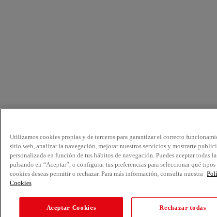
Utilizamos cookies propias y de terceros para garantizar el correcto funcionami
sitio web, analizar la navegación, mejorar nuestros servicios y mostrarte public
personalizada en función de tus hábitos de navegación. Puedes aceptar todas la
pulsando en “Aceptar”, o configurar tus preferencias para seleccionar qué tipos
cookies deseas permitir o rechazar. Para más información, consulta nuestra
Pol
Cookies
Aceptar Cookies
Rechazar todas