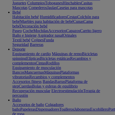
Juguetes
Columpios
Toboganes
Hinchables
Casitas
Mascotas
Comederos
Jaulas
Casetas para mascotas
Bebé
Habitación bebé
Humidificadores
Cestas
Colchón para
bebé
Muebles para habitación de bebé
Cunas
Cama
bebé
Decoración bebé
Paseo
Coche
Mochilas
Accesorios
Capazos
Carrito ligero
Baño e higiene
Aspirador nasal
Orinales
Textil bebé
Cojines
Funda
Seguridad
Barreras
Deporte
Equipamiento de cardio
Máquinas de remo
Bicicletas
spinning
Elípticas
Bicicletas estáticas
Recambios y
complementos
Cintas
Rodillos
Equipamiento de musculación
Bancos
Mancuernas
Máquinas
Plataformas
vibratorias
Recambios y complementos
Accesorios fitness
Bandas
Barras
Plataforma de
step
Cuerdas
Bolas y esferas de equilibrio
Recuperación muscular
Electroestimulación
Terapia de
percusión
Baño
Accesorios de baño
Colgadores
baño
Papeleras
Dispensadores
Toalleros
Jaboneras
Escobillero
Port
de ropa