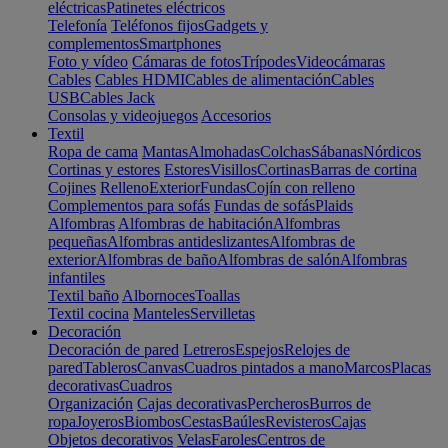
eléctricas
Patinetes eléctricos
Telefonía
Teléfonos fijos
Gadgets y
complementos
Smartphones
Foto y vídeo
Cámaras de fotos
Trípodes
Videocámaras
Cables
Cables HDMI
Cables de alimentación
Cables
USB
Cables Jack
Consolas y videojuegos
Accesorios
Textil
Ropa de cama
Mantas
Almohadas
Colchas
Sábanas
Nórdicos
Cortinas y estores
Estores
Visillos
Cortinas
Barras de cortina
Cojines
Relleno
Exterior
Fundas
Cojín con relleno
Complementos para sofás
Fundas de sofás
Plaids
Alfombras
Alfombras de habitación
Alfombras
pequeñas
Alfombras antideslizantes
Alfombras de
exterior
Alfombras de baño
Alfombras de salón
Alfombras
infantiles
Textil baño
Albornoces
Toallas
Textil cocina
Manteles
Servilletas
Decoración
Decoración de pared
Letreros
Espejos
Relojes de
pared
Tableros
Canvas
Cuadros pintados a mano
Marcos
Placas
decorativas
Cuadros
Organización
Cajas decorativas
Percheros
Burros de
ropa
Joyeros
Biombos
Cestas
Baúles
Revisteros
Cajas
Objetos decorativos
Velas
Faroles
Centros de