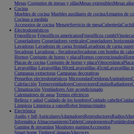
Mesas
Conjuntos de mesas y sillas
Mesas extensibles
Mesas alta
Cocina
Muebles de cocina
Muebles auxiliares de cocina
Armarios de co
Cocinas a medida
Accesorios de cocina
Menaje
Servicio de mesa
Cubertería
Cuchil
Electrodomésticos
Frigoríficos
Frigoríficos americanos
Frigoríficos combi
Vinoteca
Congeladores
Congeladores verticales
Congeladores horizontal
Lavadoras
Lavadoras de carga frontal
Lavadoras de carga super
Secadoras
Lavadoras - Secadoras
Secadoras con bomba de calo
Hornos
Conjunto de horno y placa
Hornos convencionales
Horno
Placas de cocina
Conjunto de horno y placa
Vitrocerámica
Placa
Lavavajillas
Lavavajillas 60cm
Lavavajillas 45cm
Lavavajillas i
Campanas extractoras
Campanas decorativas
Pequeños electrodomésticos
Microondas
Freidoras
Aspiradores
C
Calefacción
Termoventiladores
Convectores
Estufas
Radiadores
C
Climatización
Ventiladores
Aire acondicionado
Calentadores de agua
Termos eléctricos
Belleza y salud
Cuidado de los hombres
Cuidado cabello
Cuidad
Limpieza
Limpieza a vapor
Robot limpiacristales
Electrónica
Audio y hifi
Auriculares
Adaptadores
Reproductores
Radios
Alta
Informática
Almacenamiento
Tablets
Complementos
Portátiles
Im
Gaming & streaming
Monitores gaming
Accesorios
Smart home
Timbres
Cámaras
Altavoces