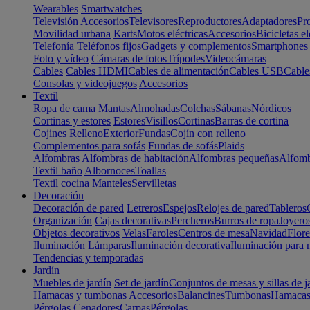
Wearables
Smartwatches
Televisión
Accesorios
Televisores
Reproductores
Adaptadores
Pr
Movilidad urbana
Karts
Motos eléctricas
Accesorios
Bicicletas el
Telefonía
Teléfonos fijos
Gadgets y complementos
Smartphones
Foto y vídeo
Cámaras de fotos
Trípodes
Videocámaras
Cables
Cables HDMI
Cables de alimentación
Cables USB
Cable
Consolas y videojuegos
Accesorios
Textil
Ropa de cama
Mantas
Almohadas
Colchas
Sábanas
Nórdicos
Cortinas y estores
Estores
Visillos
Cortinas
Barras de cortina
Cojines
Relleno
Exterior
Fundas
Cojín con relleno
Complementos para sofás
Fundas de sofás
Plaids
Alfombras
Alfombras de habitación
Alfombras pequeñas
Alfomb
Textil baño
Albornoces
Toallas
Textil cocina
Manteles
Servilletas
Decoración
Decoración de pared
Letreros
Espejos
Relojes de pared
Tableros
Organización
Cajas decorativas
Percheros
Burros de ropa
Joyero
Objetos decorativos
Velas
Faroles
Centros de mesa
Navidad
Flore
Iluminación
Lámparas
Iluminación decorativa
Iluminación para 
Tendencias y temporadas
Jardín
Muebles de jardín
Set de jardín
Conjuntos de mesas y sillas de j
Hamacas y tumbonas
Accesorios
Balancines
Tumbonas
Hamaca
Pérgolas
Cenadores
Carpas
Pérgolas