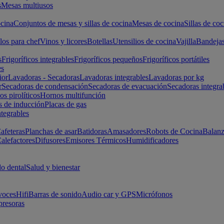
s
Mesas multiusos
cina
Conjuntos de mesas y sillas de cocina
Mesas de cocina
Sillas de coc
los para chef
Vinos y licores
Botellas
Utensilios de cocina
Vajilla
Bandeja
s
Frigoríficos integrables
Frigoríficos pequeños
Frigoríficos portátiles
es
ior
Lavadoras - Secadoras
Lavadoras integrables
Lavadoras por kg
r
Secadoras de condensación
Secadoras de evacuación
Secadoras integra
s pirolíticos
Hornos multifunción
s de inducción
Placas de gas
ntegrables
afeteras
Planchas de asar
Batidoras
Amasadores
Robots de Cocina
Balanz
alefactores
Difusores
Emisores Térmicos
Humidificadores
o dental
Salud y bienestar
voces
Hifi
Barras de sonido
Audio car y GPS
Micrófonos
presoras