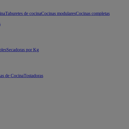
ina
Taburetes de cocina
Cocinas modulares
Cocinas completas
s
bles
Secadoras por Kg
as de Cocina
Tostadoras