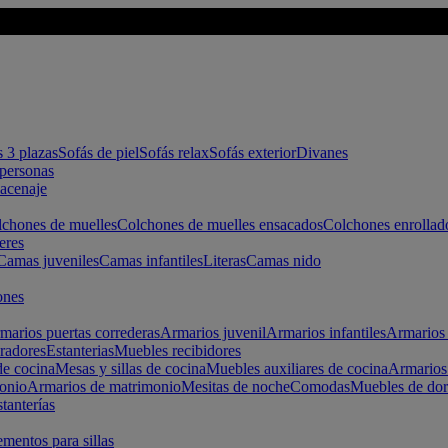
s 3 plazas
Sofás de piel
Sofás relax
Sofás exterior
Divanes
apersonas
macenaje
chones de muelles
Colchones de muelles ensacados
Colchones enrollad
eres
Camas juveniles
Camas infantiles
Literas
Camas nido
ones
marios puertas correderas
Armarios juvenil
Armarios infantiles
Armarios 
radores
Estanterias
Muebles recibidores
e cocina
Mesas y sillas de cocina
Muebles auxiliares de cocina
Armarios
onio
Armarios de matrimonio
Mesitas de noche
Comodas
Muebles de dor
tanterías
entos para sillas