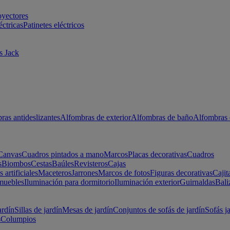
oyectores
éctricas
Patinetes eléctricos
s Jack
ras antideslizantes
Alfombras de exterior
Alfombras de baño
Alfombras 
Canvas
Cuadros pintados a mano
Marcos
Placas decorativas
Cuadros
s
Biombos
Cestas
Baúles
Revisteros
Cajas
s artificiales
Maceteros
Jarrones
Marcos de fotos
Figuras decorativas
Cajit
muebles
Iluminación para dormitorio
Iluminación exterior
Guirnaldas
Bali
ardín
Sillas de jardín
Mesas de jardín
Conjuntos de sofás de jardín
Sofás j
s
Columpios