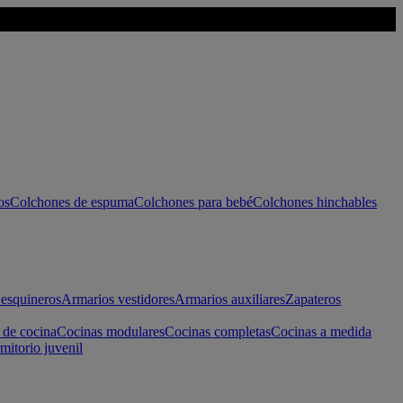
os
Colchones de espuma
Colchones para bebé
Colchones hinchables
esquineros
Armarios vestidores
Armarios auxiliares
Zapateros
 de cocina
Cocinas modulares
Cocinas completas
Cocinas a medida
mitorio juvenil