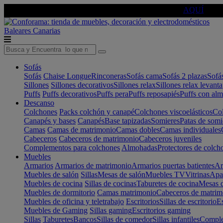
🔵Cambia tu electro con
-10% EXTRA
de descuento ☑️
AQUÍ
Baleares
Canarias
Sofás
Sofás
Chaise Longue
Rinconeras
Sofás cama
Sofás 2 plazas
Sofá
Sillones
Sillones decorativos
Sillones relax
Sillones relax levant
Puffs
Puffs decorativos
Puffs pera
Puffs reposapiés
Puffs con al
Descanso
Colchones
Packs colchón y canapé
Colchones viscoelásticos
Col
Canapés y bases
Canapés
Base tapizadas
Somieres
Patas de somi
Camas
Camas de matrimonio
Camas dobles
Camas individuales
Cabeceros
Cabeceros de matrimonio
Cabeceros juveniles
Complementos para colchones
Almohadas
Protectores de colch
Muebles
Armarios
Armarios de matrimonio
Armarios puertas batientes
Ar
Muebles de salón
Sillas
Mesas de salón
Muebles TV
Vitrinas
Apa
Muebles de cocina
Sillas de cocinas
Taburetes de cocina
Mesas d
Muebles de dormitorio
Camas matrimonio
Cabeceros de matrim
Muebles de oficina y teletrabajo
Escritorios
Sillas de escritorio
Es
Muebles de Gaming
Sillas gaming
Escritorios gaming
Sillas
Taburetes
Bancos
Sillas de comedor
Sillas infantiles
Complem