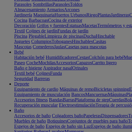
Parasoles
Sombrillas
Parasoles
Toldos
Almacenamiento
Armarios
Arcones
Jardinería
Maquinaria
Huertos Urbanos
Riego
Plantas
Jardineras
C
Cocina
Barbacoas
Cocina de exterior
Decoración
Grifos y fuentes
Estatuas
Macetas
Termómetros y est
Textil
Cojines de jardín
Fundas de jardín
Piscina
Plegable
Limpieza de piscinas
Ducha
Hinchable
Juguetes
Columpios
Toboganes
Hinchables
Casitas
Mascotas
Comederos
Jaulas
Casetas para mascotas
Bebé
Habitación bebé
Humidificadores
Cestas
Colchón para bebé
Mueb
Paseo
Coche
Mochilas
Accesorios
Capazos
Carrito ligero
Baño e higiene
Aspirador nasal
Orinales
Textil bebé
Cojines
Funda
Seguridad
Barreras
Deporte
Equipamiento de cardio
Máquinas de remo
Bicicletas spinning
E
Equipamiento de musculación
Bancos
Mancuernas
Máquinas
Pla
Accesorios fitness
Bandas
Barras
Plataforma de step
Cuerdas
Bola
Recuperación muscular
Electroestimulación
Terapia de percusi
Baño
Accesorios de baño
Colgadores baño
Papeleras
Dispensadores
To
Muebles de baño
Botiquines
Conjuntos de muebles para baño
To
Espejos de baño
Espejos de baño sin Luz
Espejos de baño ilum
Sanitarios
Bañeras
Lavabos
Mamparas