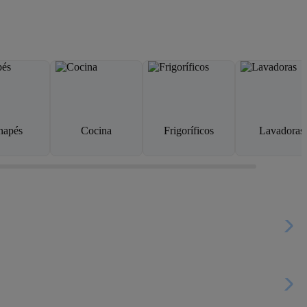
napés
Cocina
Frigoríficos
Lavadoras