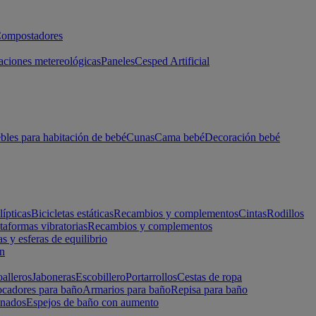
ompostadores
aciones metereológicas
Paneles
Cesped Artificial
les para habitación de bebé
Cunas
Cama bebé
Decoración bebé
lípticas
Bicicletas estáticas
Recambios y complementos
Cintas
Rodillos
taformas vibratorias
Recambios y complementos
s y esferas de equilibrio
ón
alleros
Jaboneras
Escobillero
Portarrollos
Cestas de ropa
cadores para baño
Armarios para baño
Repisa para baño
inados
Espejos de baño con aumento