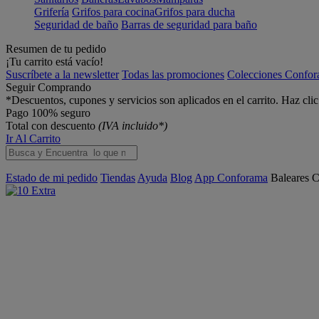
Grifería
Grifos para cocina
Grifos para ducha
Seguridad de baño
Barras de seguridad para baño
Resumen de tu pedido
¡Tu carrito está vacío!
Suscríbete a la newsletter
Todas las promociones
Colecciones Confo
Seguir Comprando
*Descuentos, cupones y servicios son aplicados en el carrito. Haz cli
Pago 100% seguro
Total con descuento
(IVA incluido*)
Ir Al Carrito
Estado de mi pedido
Tiendas
Ayuda
Blog
App Conforama
Baleares
C