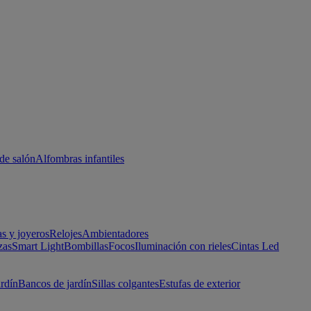
de salón
Alfombras infantiles
as y joyeros
Relojes
Ambientadores
zas
Smart Light
Bombillas
Focos
Iluminación con rieles
Cintas Led
ardín
Bancos de jardín
Sillas colgantes
Estufas de exterior