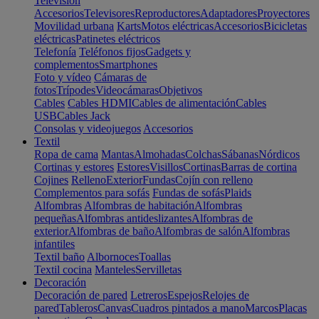
Televisión
Accesorios
Televisores
Reproductores
Adaptadores
Proyectores
Movilidad urbana
Karts
Motos eléctricas
Accesorios
Bicicletas
eléctricas
Patinetes eléctricos
Telefonía
Teléfonos fijos
Gadgets y
complementos
Smartphones
Foto y vídeo
Cámaras de
fotos
Trípodes
Videocámaras
Objetivos
Cables
Cables HDMI
Cables de alimentación
Cables
USB
Cables Jack
Consolas y videojuegos
Accesorios
Textil
Ropa de cama
Mantas
Almohadas
Colchas
Sábanas
Nórdicos
Cortinas y estores
Estores
Visillos
Cortinas
Barras de cortina
Cojines
Relleno
Exterior
Fundas
Cojín con relleno
Complementos para sofás
Fundas de sofás
Plaids
Alfombras
Alfombras de habitación
Alfombras
pequeñas
Alfombras antideslizantes
Alfombras de
exterior
Alfombras de baño
Alfombras de salón
Alfombras
infantiles
Textil baño
Albornoces
Toallas
Textil cocina
Manteles
Servilletas
Decoración
Decoración de pared
Letreros
Espejos
Relojes de
pared
Tableros
Canvas
Cuadros pintados a mano
Marcos
Placas