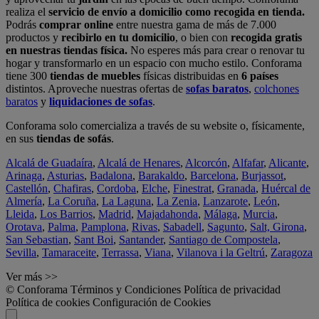
realiza el
servicio de envío a domicilio como recogida en tienda.
Podrás
comprar online
entre nuestra gama de más de 7.000
productos y
recibirlo en tu domicilio
, o bien con
recogida gratis
en nuestras tiendas física.
No esperes más para crear o renovar tu
hogar y transformarlo en un espacio con mucho estilo. Conforama
tiene 300
tiendas de muebles
físicas distribuidas en
6 países
distintos. Aproveche nuestras ofertas de
sofas baratos
,
colchones
baratos
y
liquidaciones de sofas
.
Conforama solo comercializa a través de su website o, físicamente,
en sus
tiendas de sofás
.
Alcalá de Guadaíra
,
Alcalá de Henares
,
Alcorcón
,
Alfafar
,
Alicante
,
Arinaga
,
Asturias
,
Badalona
,
Barakaldo
,
Barcelona
,
Burjassot
,
Castellón
,
Chafiras
,
Cordoba
,
Elche
,
Finestrat
,
Granada
,
Huércal de
Almería
,
La Coruña
,
La Laguna
,
La Zenia
,
Lanzarote
,
León
,
Lleida
,
Los Barrios
,
Madrid
,
Majadahonda
,
Málaga
,
Murcia
,
Orotava
,
Palma
,
Pamplona
,
Rivas
,
Sabadell
,
Sagunto
,
Salt, Girona
,
San Sebastian
,
Sant Boi
,
Santander
,
Santiago de Compostela
,
Sevilla
,
Tamaraceite
,
Terrassa
,
Viana
,
Vilanova i la Geltrú
,
Zaragoza
Ver más >>
© Conforama
Términos y Condiciones
Política de privacidad
Política de cookies
Configuración de Cookies