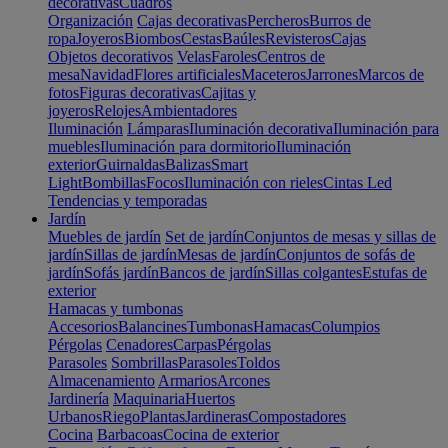
decorativas
Cuadros
Organización
Cajas decorativas
Percheros
Burros de
ropa
Joyeros
Biombos
Cestas
Baúles
Revisteros
Cajas
Objetos decorativos
Velas
Faroles
Centros de
mesa
Navidad
Flores artificiales
Maceteros
Jarrones
Marcos de
fotos
Figuras decorativas
Cajitas y
joyeros
Relojes
Ambientadores
Iluminación
Lámparas
Iluminación decorativa
Iluminación para
muebles
Iluminación para dormitorio
Iluminación
exterior
Guirnaldas
Balizas
Smart
Light
Bombillas
Focos
Iluminación con rieles
Cintas Led
Tendencias y temporadas
Jardín
Muebles de jardín
Set de jardín
Conjuntos de mesas y sillas de
jardín
Sillas de jardín
Mesas de jardín
Conjuntos de sofás de
jardín
Sofás jardín
Bancos de jardín
Sillas colgantes
Estufas de
exterior
Hamacas y tumbonas
Accesorios
Balancines
Tumbonas
Hamacas
Columpios
Pérgolas
Cenadores
Carpas
Pérgolas
Parasoles
Sombrillas
Parasoles
Toldos
Almacenamiento
Armarios
Arcones
Jardinería
Maquinaria
Huertos
Urbanos
Riego
Plantas
Jardineras
Compostadores
Cocina
Barbacoas
Cocina de exterior