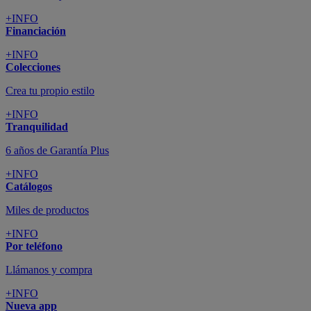
+INFO
Financiación
+INFO
Colecciones
Crea tu propio estilo
+INFO
Tranquilidad
6 años de Garantía Plus
+INFO
Catálogos
Miles de productos
+INFO
Por teléfono
Llámanos y compra
+INFO
Nueva app