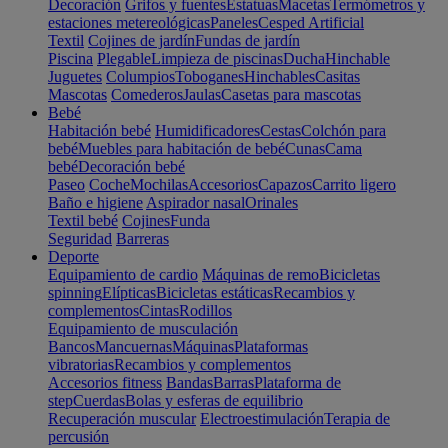
Decoración
Grifos y fuentes
Estatuas
Macetas
Termómetros y
estaciones metereológicas
Paneles
Cesped Artificial
Textil
Cojines de jardín
Fundas de jardín
Piscina
Plegable
Limpieza de piscinas
Ducha
Hinchable
Juguetes
Columpios
Toboganes
Hinchables
Casitas
Mascotas
Comederos
Jaulas
Casetas para mascotas
Bebé
Habitación bebé
Humidificadores
Cestas
Colchón para
bebé
Muebles para habitación de bebé
Cunas
Cama
bebé
Decoración bebé
Paseo
Coche
Mochilas
Accesorios
Capazos
Carrito ligero
Baño e higiene
Aspirador nasal
Orinales
Textil bebé
Cojines
Funda
Seguridad
Barreras
Deporte
Equipamiento de cardio
Máquinas de remo
Bicicletas
spinning
Elípticas
Bicicletas estáticas
Recambios y
complementos
Cintas
Rodillos
Equipamiento de musculación
Bancos
Mancuernas
Máquinas
Plataformas
vibratorias
Recambios y complementos
Accesorios fitness
Bandas
Barras
Plataforma de
step
Cuerdas
Bolas y esferas de equilibrio
Recuperación muscular
Electroestimulación
Terapia de
percusión