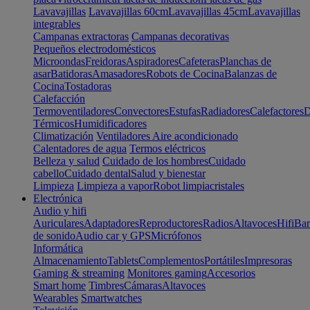
Lavavajillas
Lavavajillas 60cm
Lavavajillas 45cm
Lavavajillas
integrables
Campanas extractoras
Campanas decorativas
Pequeños electrodomésticos
Microondas
Freidoras
Aspiradores
Cafeteras
Planchas de
asar
Batidoras
Amasadores
Robots de Cocina
Balanzas de
Cocina
Tostadoras
Calefacción
Termoventiladores
Convectores
Estufas
Radiadores
Calefactores
D
Térmicos
Humidificadores
Climatización
Ventiladores
Aire acondicionado
Calentadores de agua
Termos eléctricos
Belleza y salud
Cuidado de los hombres
Cuidado
cabello
Cuidado dental
Salud y bienestar
Limpieza
Limpieza a vapor
Robot limpiacristales
Electrónica
Audio y hifi
Auriculares
Adaptadores
Reproductores
Radios
Altavoces
Hifi
Bar
de sonido
Audio car y GPS
Micrófonos
Informática
Almacenamiento
Tablets
Complementos
Portátiles
Impresoras
Gaming & streaming
Monitores gaming
Accesorios
Smart home
Timbres
Cámaras
Altavoces
Wearables
Smartwatches