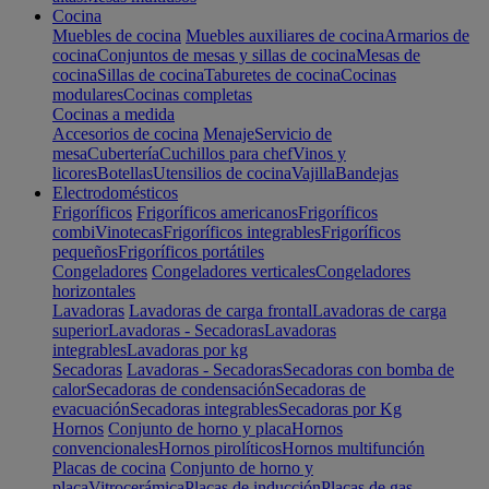
Cocina
Muebles de cocina
Muebles auxiliares de cocina
Armarios de
cocina
Conjuntos de mesas y sillas de cocina
Mesas de
cocina
Sillas de cocina
Taburetes de cocina
Cocinas
modulares
Cocinas completas
Cocinas a medida
Accesorios de cocina
Menaje
Servicio de
mesa
Cubertería
Cuchillos para chef
Vinos y
licores
Botellas
Utensilios de cocina
Vajilla
Bandejas
Electrodomésticos
Frigoríficos
Frigoríficos americanos
Frigoríficos
combi
Vinotecas
Frigoríficos integrables
Frigoríficos
pequeños
Frigoríficos portátiles
Congeladores
Congeladores verticales
Congeladores
horizontales
Lavadoras
Lavadoras de carga frontal
Lavadoras de carga
superior
Lavadoras - Secadoras
Lavadoras
integrables
Lavadoras por kg
Secadoras
Lavadoras - Secadoras
Secadoras con bomba de
calor
Secadoras de condensación
Secadoras de
evacuación
Secadoras integrables
Secadoras por Kg
Hornos
Conjunto de horno y placa
Hornos
convencionales
Hornos pirolíticos
Hornos multifunción
Placas de cocina
Conjunto de horno y
placa
Vitrocerámica
Placas de inducción
Placas de gas