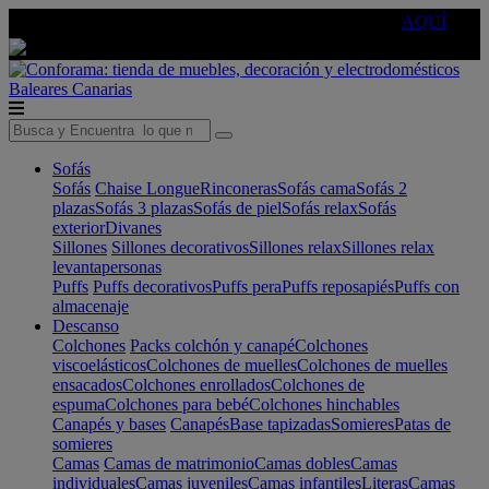
🔵Cambia tu electro con
-10% EXTRA
de descuento ☑️
AQUÍ
Baleares
Canarias
Sofás
Sofás
Chaise Longue
Rinconeras
Sofás cama
Sofás 2
plazas
Sofás 3 plazas
Sofás de piel
Sofás relax
Sofás
exterior
Divanes
Sillones
Sillones decorativos
Sillones relax
Sillones relax
levantapersonas
Puffs
Puffs decorativos
Puffs pera
Puffs reposapiés
Puffs con
almacenaje
Descanso
Colchones
Packs colchón y canapé
Colchones
viscoelásticos
Colchones de muelles
Colchones de muelles
ensacados
Colchones enrollados
Colchones de
espuma
Colchones para bebé
Colchones hinchables
Canapés y bases
Canapés
Base tapizadas
Somieres
Patas de
somieres
Camas
Camas de matrimonio
Camas dobles
Camas
individuales
Camas juveniles
Camas infantiles
Literas
Camas