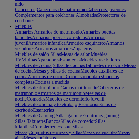
nido
Cabeceros
Cabeceros de matrimonio
Cabeceros juveniles
Complementos para colchones
Almohadas
Protectores de
colchones
Muebles
Armarios
Armarios de matrimonio
Armarios puertas
batientes
Armarios puertas correderas
Armarios
juvenil
Armarios infantiles
Armarios esquineros
Armarios
vestidores
Armarios auxiliares
Zapateros
Muebles de salón
Sillas
Mesas de salón
Muebles
TV
Vitrinas
Aparadores
Estanterias
Muebles recibidores
Muebles de cocina
Sillas de cocinas
Taburetes de cocina
Mesas
de cocina
Mesas y sillas de cocina
Muebles auxiliares de
cocina
Armarios de cocina
Cocinas modulares
Cocinas
completas
Cocinas a medida
Muebles de dormitorio
Camas matrimonio
Cabeceros de
matrimonio
Armarios de matrimonio
Mesitas de
noche
Comodas
Muebles de dormitorio juvenil
Muebles de oficina y teletrabajo
Escritorios
Sillas de
escritorio
Estanterías
Muebles de Gaming
Sillas gaming
Escritorios gaming
Sillas
Taburetes
Bancos
Sillas de comedor
Sillas
infantiles
Complementos para sillas
Mesas
Conjuntos de mesas y sillas
Mesas extensibles
Mesas
altas
Mesas multiusos