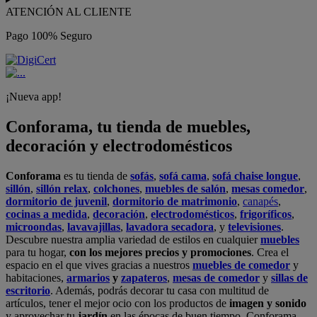
ATENCIÓN AL CLIENTE
Pago 100% Seguro
¡Nueva app!
Conforama, tu tienda de muebles,
decoración y electrodomésticos
Conforama
es tu tienda de
sofás
,
sofá cama
,
sofá chaise longue
,
sillón
,
sillón relax
,
colchones
,
muebles de salón
,
mesas comedor
,
dormitorio de juvenil
,
dormitorio de matrimonio
,
canapés
,
cocinas a medida
,
decoración
,
electrodomésticos
,
frigoríficos
,
microondas
,
lavavajillas
,
lavadora secadora
, y
televisiones
.
Descubre nuestra amplia variedad de estilos en cualquier
muebles
para tu hogar,
con los mejores precios y promociones
. Crea el
espacio en el que vives gracias a nuestros
muebles de comedor
y
habitaciones,
armarios
y
zapateros
,
mesas de comedor
y
sillas de
escritorio
. Además, podrás decorar tu casa con multitud de
artículos, tener el mejor ocio con los productos de
imagen y sonido
y aprovechar tu
jardín
en las épocas de buen tiempo. Conforama