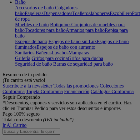
Baño
Accesorios de baño
Colgadores
baño
Papeleras
Dispensadores
Toalleros
Jaboneras
Escobillero
Port
de ropa
Muebles de baño
Botiquines
Conjuntos de muebles para
baño
Tocadores para baño
Armarios para baño
Repisa para
baño
Espejos de baño
Espejos de baño sin Luz
Espejos de baño
iluminados
Espejos de baño con aumento
Sanitarios
Bañeras
Lavabos
Mamparas
Grifería
Grifos para cocina
Grifos para ducha
Seguridad de baño
Barras de seguridad para baño
Resumen de tu pedido
¡Tu carrito está vacío!
Suscríbete a la newsletter
Todas las promociones
Colecciones
Conforama
Tarjeta Conforama
Financiación
Catálogos Conforama
Seguir Comprando
*Descuentos, cupones y servicios son aplicados en el carrito. Haz
clic en Tramitar Pedido para ver estos descuentos e importes
Pago 100% seguro
Total con descuento
(IVA incluido*)
Ir Al Carrito