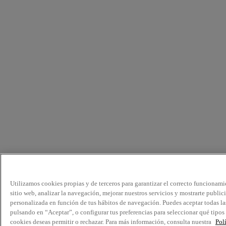
Utilizamos cookies propias y de terceros para garantizar el correcto funcionami
sitio web, analizar la navegación, mejorar nuestros servicios y mostrarte public
personalizada en función de tus hábitos de navegación. Puedes aceptar todas la
pulsando en “Aceptar”, o configurar tus preferencias para seleccionar qué tipos
cookies deseas permitir o rechazar. Para más información, consulta nuestra
Pol