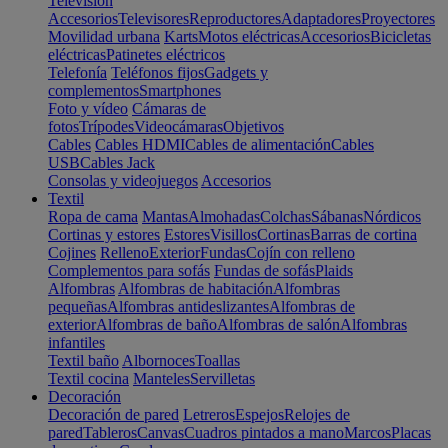
Televisión
Accesorios
Televisores
Reproductores
Adaptadores
Proyectores
Movilidad urbana
Karts
Motos eléctricas
Accesorios
Bicicletas
eléctricas
Patinetes eléctricos
Telefonía
Teléfonos fijos
Gadgets y
complementos
Smartphones
Foto y vídeo
Cámaras de
fotos
Trípodes
Videocámaras
Objetivos
Cables
Cables HDMI
Cables de alimentación
Cables
USB
Cables Jack
Consolas y videojuegos
Accesorios
Textil
Ropa de cama
Mantas
Almohadas
Colchas
Sábanas
Nórdicos
Cortinas y estores
Estores
Visillos
Cortinas
Barras de cortina
Cojines
Relleno
Exterior
Fundas
Cojín con relleno
Complementos para sofás
Fundas de sofás
Plaids
Alfombras
Alfombras de habitación
Alfombras
pequeñas
Alfombras antideslizantes
Alfombras de
exterior
Alfombras de baño
Alfombras de salón
Alfombras
infantiles
Textil baño
Albornoces
Toallas
Textil cocina
Manteles
Servilletas
Decoración
Decoración de pared
Letreros
Espejos
Relojes de
pared
Tableros
Canvas
Cuadros pintados a mano
Marcos
Placas