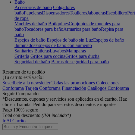
Baño
Accesorios de baño
Colgadores
baño
Papeleras
Dispensadores
Toalleros
Jaboneras
Escobillero
Port
de ropa
Muebles de baño
Botiquines
Conjuntos de muebles para
baño
Tocadores para baño
Armarios para baño
Repisa para
baño
Espejos de baño
Espejos de baño sin Luz
Espejos de baño
iluminados
Espejos de baño con aumento
Sanitarios
Bañeras
Lavabos
Mamparas
Grifería
Grifos para cocina
Grifos para ducha
Seguridad de baño
Barras de seguridad para baño
Resumen de tu pedido
¡Tu carrito está vacío!
Suscríbete a la newsletter
Todas las promociones
Colecciones
Conforama
Tarjeta Conforama
Financiación
Catálogos Conforama
Seguir Comprando
*Descuentos, cupones y servicios son aplicados en el carrito. Haz
clic en Tramitar Pedido para ver estos descuentos e importes
Pago 100% seguro
Total con descuento
(IVA incluido*)
Ir Al Carrito