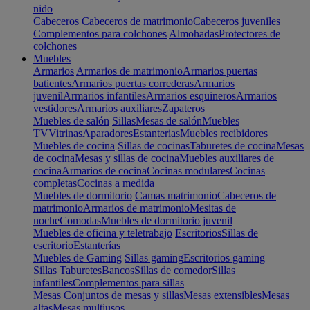
nido
Cabeceros
Cabeceros de matrimonio
Cabeceros juveniles
Complementos para colchones
Almohadas
Protectores de
colchones
Muebles
Armarios
Armarios de matrimonio
Armarios puertas
batientes
Armarios puertas correderas
Armarios
juvenil
Armarios infantiles
Armarios esquineros
Armarios
vestidores
Armarios auxiliares
Zapateros
Muebles de salón
Sillas
Mesas de salón
Muebles
TV
Vitrinas
Aparadores
Estanterias
Muebles recibidores
Muebles de cocina
Sillas de cocinas
Taburetes de cocina
Mesas
de cocina
Mesas y sillas de cocina
Muebles auxiliares de
cocina
Armarios de cocina
Cocinas modulares
Cocinas
completas
Cocinas a medida
Muebles de dormitorio
Camas matrimonio
Cabeceros de
matrimonio
Armarios de matrimonio
Mesitas de
noche
Comodas
Muebles de dormitorio juvenil
Muebles de oficina y teletrabajo
Escritorios
Sillas de
escritorio
Estanterías
Muebles de Gaming
Sillas gaming
Escritorios gaming
Sillas
Taburetes
Bancos
Sillas de comedor
Sillas
infantiles
Complementos para sillas
Mesas
Conjuntos de mesas y sillas
Mesas extensibles
Mesas
altas
Mesas multiusos