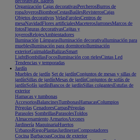
decorativas
Cuadros
Organización
Cajas decorativas
Percheros
Burros de
ropa
Joyeros
Biombos
Cestas
Baúles
Revisteros
Cajas
Objetos decorativos
Velas
Faroles
Centros de
mesa
Navidad
Flores artificiales
Maceteros
Jarrones
Marcos de
fotos
Figuras decorativas
Cajitas y
joyeros
Relojes
Ambientadores
Iluminación
Lámparas
Iluminación decorativa
Iluminación para
muebles
Iluminación para dormitorio
Iluminación
exterior
Guirnaldas
Balizas
Smart
Light
Bombillas
Focos
Iluminación con rieles
Cintas Led
Tendencias y temporadas
Jardín
Muebles de jardín
Set de jardín
Conjuntos de mesas y sillas de
jardín
Sillas de jardín
Mesas de jardín
Conjuntos de sofás de
jardín
Sofás jardín
Bancos de jardín
Sillas colgantes
Estufas de
exterior
Hamacas y tumbonas
Accesorios
Balancines
Tumbonas
Hamacas
Columpios
Pérgolas
Cenadores
Carpas
Pérgolas
Parasoles
Sombrillas
Parasoles
Toldos
Almacenamiento
Armarios
Arcones
Jardinería
Maquinaria
Huertos
Urbanos
Riego
Plantas
Jardineras
Compostadores
Cocina
Barbacoas
Cocina de exterior