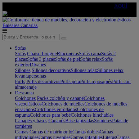
🔵Cambia tu electro con
-10% EXTRA
de descuento ☑️
AQUÍ
Baleares
Canarias
Sofás
Sofás
Chaise Longue
Rinconeras
Sofás cama
Sofás 2
plazas
Sofás 3 plazas
Sofás de piel
Sofás relax
Sofás
exterior
Divanes
Sillones
Sillones decorativos
Sillones relax
Sillones relax
levantapersonas
Puffs
Puffs decorativos
Puffs pera
Puffs reposapiés
Puffs con
almacenaje
Descanso
Colchones
Packs colchón y canapé
Colchones
viscoelásticos
Colchones de muelles
Colchones de muelles
ensacados
Colchones enrollados
Colchones de
espuma
Colchones para bebé
Colchones hinchables
Canapés y bases
Canapés
Base tapizadas
Somieres
Patas de
somieres
Camas
Camas de matrimonio
Camas dobles
Camas
individuales
Camas juveniles
Camas infantiles
Literas
Camas