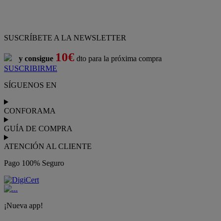
ATENCIÓN AL CLIENTE
Pago 100% Seguro
¡Nueva app!
Conforama, tu tienda de muebles,
decoración y electrodomésticos
Conforama
es tu tienda de
sofás
,
sofá cama
,
sofá chaise longue
,
sillón
,
sillón relax
,
colchones
,
muebles de salón
,
mesas comedor
,
dormitorio de juvenil
,
dormitorio de matrimonio
,
canapés
,
cocinas a medida
,
decoración
,
electrodomésticos
,
frigoríficos
,
microondas
,
lavavajillas
,
lavadora secadora
, y
televisiones
.
Descubre nuestra amplia variedad de estilos en cualquier
muebles
para tu hogar,
con los mejores precios y promociones
. Crea el
espacio en el que vives gracias a nuestros
muebles de comedor
y
habitaciones,
armarios
y
zapateros
,
mesas de comedor
y
sillas de
escritorio
. Además, podrás decorar tu casa con multitud de
artículos, tener el mejor ocio con los productos de
imagen y sonido
y aprovechar tu
jardín
en las épocas de buen tiempo. Conforama