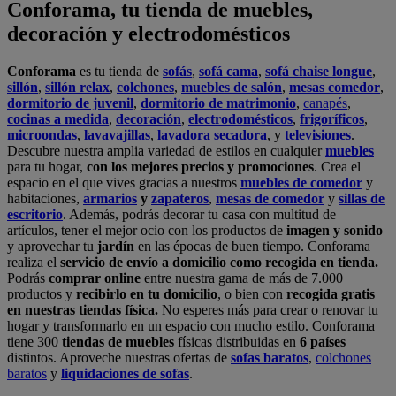
realiza el
servicio de envío a domicilio como recogida en tienda.
Podrás
comprar online
entre nuestra gama de más de 7.000
productos y
recibirlo en tu domicilio
, o bien con
recogida gratis
en nuestras tiendas física.
No esperes más para crear o renovar tu
hogar y transformarlo en un espacio con mucho estilo. Conforama
tiene 300
tiendas de muebles
físicas distribuidas en
6 países
distintos. Aproveche nuestras ofertas de
sofas baratos
,
colchones
baratos
y
liquidaciones de sofas
.
Conforama solo comercializa a través de su website o, físicamente,
en sus
tiendas de sofás
.
Alcalá de Guadaíra
,
Alcalá de Henares
,
Alcorcón
,
Alfafar
,
Alicante
,
Arinaga
,
Asturias
,
Badalona
,
Barakaldo
,
Barcelona
,
Burjassot
,
Castellón
,
Chafiras
,
Cordoba
,
Elche
,
Finestrat
,
Granada
,
Huércal de
Almería
,
La Coruña
,
La Laguna
,
La Zenia
,
Lanzarote
,
León
,
Lleida
,
Los Barrios
,
Madrid
,
Majadahonda
,
Málaga
,
Murcia
,
Orotava
,
Palma
,
Pamplona
,
Rivas
,
Sabadell
,
Sagunto
,
Salt, Girona
,
San Sebastian
,
Sant Boi
,
Santander
,
Santiago de Compostela
,
Sevilla
,
Tamaraceite
,
Terrassa
,
Viana
,
Vilanova i la Geltrú
,
Zaragoza
Ver más >>
© Conforama
Términos y Condiciones
Política de privacidad
Política de cookies
Configuración de Cookies