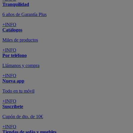
Todo en tu móvil
+INFO
Suscríbete
Cupón de dto. de 10€
+INFO
Tiendas de sofás y muebles
¡Encuentra la tuya!
+INFO
Tu cuenta
Promociones exclusivas
+INFO
El blog
Busca tu inspiración
+INFO
Grandes marcas de muebles, sofás,