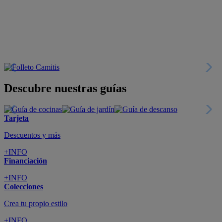
+INFO
Financiación
+INFO
Colecciones
Crea tu propio estilo
+INFO
Tranquilidad
6 años de Garantía Plus
+INFO
Catálogos
Miles de productos
+INFO
Por teléfono
Llámanos y compra
+INFO
Nueva app