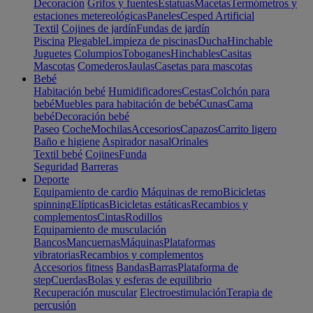
Decoración
Grifos y fuentes
Estatuas
Macetas
Termómetros y
estaciones metereológicas
Paneles
Cesped Artificial
Textil
Cojines de jardín
Fundas de jardín
Piscina
Plegable
Limpieza de piscinas
Ducha
Hinchable
Juguetes
Columpios
Toboganes
Hinchables
Casitas
Mascotas
Comederos
Jaulas
Casetas para mascotas
Bebé
Habitación bebé
Humidificadores
Cestas
Colchón para
bebé
Muebles para habitación de bebé
Cunas
Cama
bebé
Decoración bebé
Paseo
Coche
Mochilas
Accesorios
Capazos
Carrito ligero
Baño e higiene
Aspirador nasal
Orinales
Textil bebé
Cojines
Funda
Seguridad
Barreras
Deporte
Equipamiento de cardio
Máquinas de remo
Bicicletas
spinning
Elípticas
Bicicletas estáticas
Recambios y
complementos
Cintas
Rodillos
Equipamiento de musculación
Bancos
Mancuernas
Máquinas
Plataformas
vibratorias
Recambios y complementos
Accesorios fitness
Bandas
Barras
Plataforma de
step
Cuerdas
Bolas y esferas de equilibrio
Recuperación muscular
Electroestimulación
Terapia de
percusión