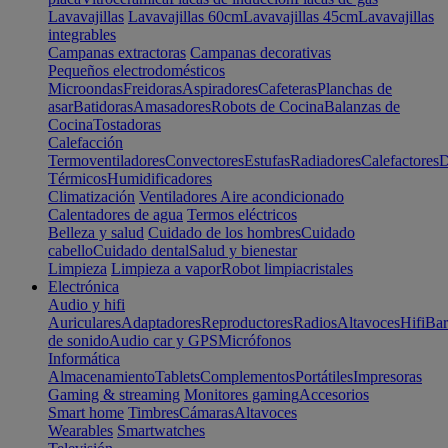
Lavavajillas
Lavavajillas 60cm
Lavavajillas 45cm
Lavavajillas
integrables
Campanas extractoras
Campanas decorativas
Pequeños electrodomésticos
Microondas
Freidoras
Aspiradores
Cafeteras
Planchas de
asar
Batidoras
Amasadores
Robots de Cocina
Balanzas de
Cocina
Tostadoras
Calefacción
Termoventiladores
Convectores
Estufas
Radiadores
Calefactores
D
Térmicos
Humidificadores
Climatización
Ventiladores
Aire acondicionado
Calentadores de agua
Termos eléctricos
Belleza y salud
Cuidado de los hombres
Cuidado
cabello
Cuidado dental
Salud y bienestar
Limpieza
Limpieza a vapor
Robot limpiacristales
Electrónica
Audio y hifi
Auriculares
Adaptadores
Reproductores
Radios
Altavoces
Hifi
Bar
de sonido
Audio car y GPS
Micrófonos
Informática
Almacenamiento
Tablets
Complementos
Portátiles
Impresoras
Gaming & streaming
Monitores gaming
Accesorios
Smart home
Timbres
Cámaras
Altavoces
Wearables
Smartwatches