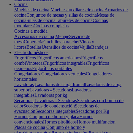
Cocina
Muebles de cocina
Muebles auxiliares de cocina
Armarios de
cocina
Conjuntos de mesas y sillas de cocina
Mesas de
cocina
Sillas de cocina
Taburetes de cocina
Cocinas
modulares
Cocinas completas
Cocinas a medida
Accesorios de cocina
Menaje
Servicio de
mesa
Cubertería
Cuchillos para chef
Vinos y
licores
Botellas
Utensilios de cocina
Vajilla
Bandejas
Electrodomésticos
Frigoríficos
Frigoríficos americanos
Frigoríficos
combi
Vinotecas
Frigoríficos integrables
Frigoríficos
pequeños
Frigoríficos portátiles
Congeladores
Congeladores verticales
Congeladores
horizontales
Lavadoras
Lavadoras de carga frontal
Lavadoras de carga
superior
Lavadoras - Secadoras
Lavadoras
integrables
Lavadoras por kg
Secadoras
Lavadoras - Secadoras
Secadoras con bomba de
calor
Secadoras de condensación
Secadoras de
evacuación
Secadoras integrables
Secadoras por Kg
Hornos
Conjunto de horno y placa
Hornos
convencionales
Hornos pirolíticos
Hornos multifunción
Placas de cocina
Conjunto de horno y
placa
Vitrocerámica
Placas de inducción
Placas de gas