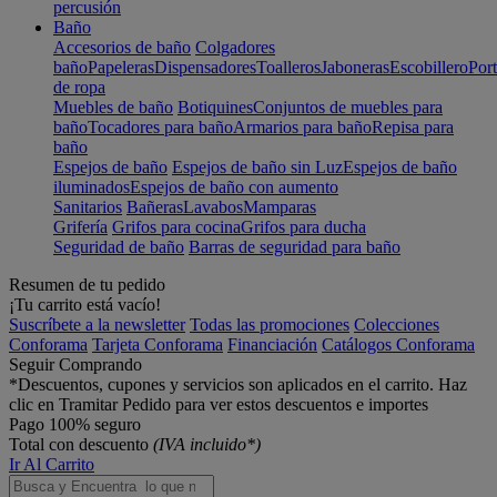
percusión
Baño
Accesorios de baño
Colgadores
baño
Papeleras
Dispensadores
Toalleros
Jaboneras
Escobillero
Port
de ropa
Muebles de baño
Botiquines
Conjuntos de muebles para
baño
Tocadores para baño
Armarios para baño
Repisa para
baño
Espejos de baño
Espejos de baño sin Luz
Espejos de baño
iluminados
Espejos de baño con aumento
Sanitarios
Bañeras
Lavabos
Mamparas
Grifería
Grifos para cocina
Grifos para ducha
Seguridad de baño
Barras de seguridad para baño
Resumen de tu pedido
¡Tu carrito está vacío!
Suscríbete a la newsletter
Todas las promociones
Colecciones
Conforama
Tarjeta Conforama
Financiación
Catálogos Conforama
Seguir Comprando
*Descuentos, cupones y servicios son aplicados en el carrito. Haz
clic en Tramitar Pedido para ver estos descuentos e importes
Pago 100% seguro
Total con descuento
(IVA incluido*)
Ir Al Carrito