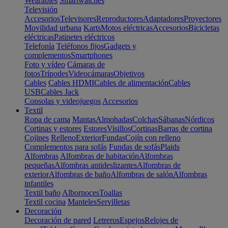
Wearables
Smartwatches
Televisión
Accesorios
Televisores
Reproductores
Adaptadores
Proyectores
Movilidad urbana
Karts
Motos eléctricas
Accesorios
Bicicletas
eléctricas
Patinetes eléctricos
Telefonía
Teléfonos fijos
Gadgets y
complementos
Smartphones
Foto y vídeo
Cámaras de
fotos
Trípodes
Videocámaras
Objetivos
Cables
Cables HDMI
Cables de alimentación
Cables
USB
Cables Jack
Consolas y videojuegos
Accesorios
Textil
Ropa de cama
Mantas
Almohadas
Colchas
Sábanas
Nórdicos
Cortinas y estores
Estores
Visillos
Cortinas
Barras de cortina
Cojines
Relleno
Exterior
Fundas
Cojín con relleno
Complementos para sofás
Fundas de sofás
Plaids
Alfombras
Alfombras de habitación
Alfombras
pequeñas
Alfombras antideslizantes
Alfombras de
exterior
Alfombras de baño
Alfombras de salón
Alfombras
infantiles
Textil baño
Albornoces
Toallas
Textil cocina
Manteles
Servilletas
Decoración
Decoración de pared
Letreros
Espejos
Relojes de