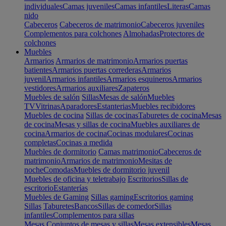
individuales
Camas juveniles
Camas infantiles
Literas
Camas
nido
Cabeceros
Cabeceros de matrimonio
Cabeceros juveniles
Complementos para colchones
Almohadas
Protectores de
colchones
Muebles
Armarios
Armarios de matrimonio
Armarios puertas
batientes
Armarios puertas correderas
Armarios
juvenil
Armarios infantiles
Armarios esquineros
Armarios
vestidores
Armarios auxiliares
Zapateros
Muebles de salón
Sillas
Mesas de salón
Muebles
TV
Vitrinas
Aparadores
Estanterias
Muebles recibidores
Muebles de cocina
Sillas de cocinas
Taburetes de cocina
Mesas
de cocina
Mesas y sillas de cocina
Muebles auxiliares de
cocina
Armarios de cocina
Cocinas modulares
Cocinas
completas
Cocinas a medida
Muebles de dormitorio
Camas matrimonio
Cabeceros de
matrimonio
Armarios de matrimonio
Mesitas de
noche
Comodas
Muebles de dormitorio juvenil
Muebles de oficina y teletrabajo
Escritorios
Sillas de
escritorio
Estanterías
Muebles de Gaming
Sillas gaming
Escritorios gaming
Sillas
Taburetes
Bancos
Sillas de comedor
Sillas
infantiles
Complementos para sillas
Mesas
Conjuntos de mesas y sillas
Mesas extensibles
Mesas