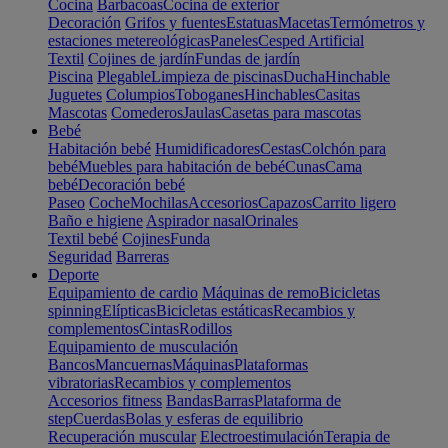
Cocina
Barbacoas
Cocina de exterior
Decoración
Grifos y fuentes
Estatuas
Macetas
Termómetros y
estaciones metereológicas
Paneles
Cesped Artificial
Textil
Cojines de jardín
Fundas de jardín
Piscina
Plegable
Limpieza de piscinas
Ducha
Hinchable
Juguetes
Columpios
Toboganes
Hinchables
Casitas
Mascotas
Comederos
Jaulas
Casetas para mascotas
Bebé
Habitación bebé
Humidificadores
Cestas
Colchón para
bebé
Muebles para habitación de bebé
Cunas
Cama
bebé
Decoración bebé
Paseo
Coche
Mochilas
Accesorios
Capazos
Carrito ligero
Baño e higiene
Aspirador nasal
Orinales
Textil bebé
Cojines
Funda
Seguridad
Barreras
Deporte
Equipamiento de cardio
Máquinas de remo
Bicicletas
spinning
Elípticas
Bicicletas estáticas
Recambios y
complementos
Cintas
Rodillos
Equipamiento de musculación
Bancos
Mancuernas
Máquinas
Plataformas
vibratorias
Recambios y complementos
Accesorios fitness
Bandas
Barras
Plataforma de
step
Cuerdas
Bolas y esferas de equilibrio
Recuperación muscular
Electroestimulación
Terapia de