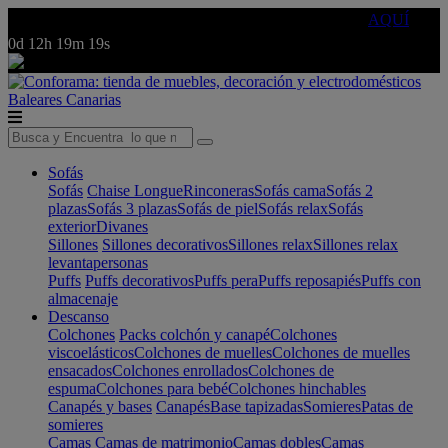
🔵Cambia tu electro con
-10% EXTRA
de descuento ☑️
AQUÍ
0d
12h
19m
19s
Baleares
Canarias
Sofás
Sofás
Chaise Longue
Rinconeras
Sofás cama
Sofás 2
plazas
Sofás 3 plazas
Sofás de piel
Sofás relax
Sofás
exterior
Divanes
Sillones
Sillones decorativos
Sillones relax
Sillones relax
levantapersonas
Puffs
Puffs decorativos
Puffs pera
Puffs reposapiés
Puffs con
almacenaje
Descanso
Colchones
Packs colchón y canapé
Colchones
viscoelásticos
Colchones de muelles
Colchones de muelles
ensacados
Colchones enrollados
Colchones de
espuma
Colchones para bebé
Colchones hinchables
Canapés y bases
Canapés
Base tapizadas
Somieres
Patas de
somieres
Camas
Camas de matrimonio
Camas dobles
Camas