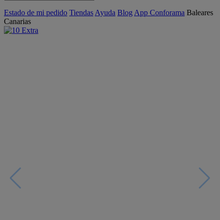
Estado de mi pedido
Tiendas
Ayuda
Blog
App Conforama
Baleares
Canarias