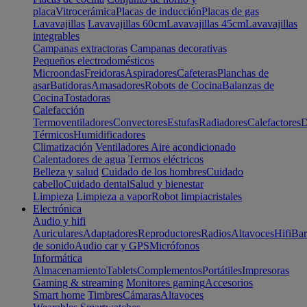
placa
Vitrocerámica
Placas de inducción
Placas de gas
Lavavajillas
Lavavajillas 60cm
Lavavajillas 45cm
Lavavajillas
integrables
Campanas extractoras
Campanas decorativas
Pequeños electrodomésticos
Microondas
Freidoras
Aspiradores
Cafeteras
Planchas de
asar
Batidoras
Amasadores
Robots de Cocina
Balanzas de
Cocina
Tostadoras
Calefacción
Termoventiladores
Convectores
Estufas
Radiadores
Calefactores
D
Térmicos
Humidificadores
Climatización
Ventiladores
Aire acondicionado
Calentadores de agua
Termos eléctricos
Belleza y salud
Cuidado de los hombres
Cuidado
cabello
Cuidado dental
Salud y bienestar
Limpieza
Limpieza a vapor
Robot limpiacristales
Electrónica
Audio y hifi
Auriculares
Adaptadores
Reproductores
Radios
Altavoces
Hifi
Bar
de sonido
Audio car y GPS
Micrófonos
Informática
Almacenamiento
Tablets
Complementos
Portátiles
Impresoras
Gaming & streaming
Monitores gaming
Accesorios
Smart home
Timbres
Cámaras
Altavoces