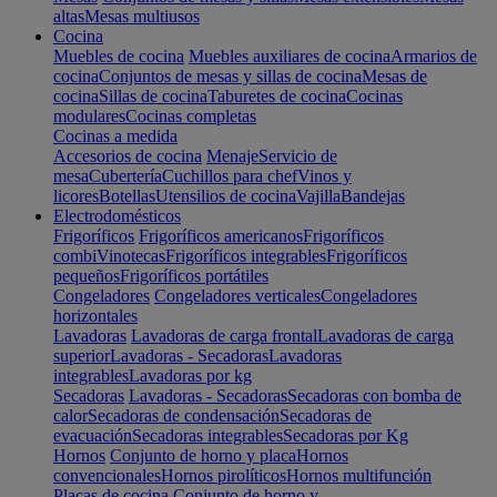
altas
Mesas multiusos
Cocina
Muebles de cocina
Muebles auxiliares de cocina
Armarios de
cocina
Conjuntos de mesas y sillas de cocina
Mesas de
cocina
Sillas de cocina
Taburetes de cocina
Cocinas
modulares
Cocinas completas
Cocinas a medida
Accesorios de cocina
Menaje
Servicio de
mesa
Cubertería
Cuchillos para chef
Vinos y
licores
Botellas
Utensilios de cocina
Vajilla
Bandejas
Electrodomésticos
Frigoríficos
Frigoríficos americanos
Frigoríficos
combi
Vinotecas
Frigoríficos integrables
Frigoríficos
pequeños
Frigoríficos portátiles
Congeladores
Congeladores verticales
Congeladores
horizontales
Lavadoras
Lavadoras de carga frontal
Lavadoras de carga
superior
Lavadoras - Secadoras
Lavadoras
integrables
Lavadoras por kg
Secadoras
Lavadoras - Secadoras
Secadoras con bomba de
calor
Secadoras de condensación
Secadoras de
evacuación
Secadoras integrables
Secadoras por Kg
Hornos
Conjunto de horno y placa
Hornos
convencionales
Hornos pirolíticos
Hornos multifunción
Placas de cocina
Conjunto de horno y