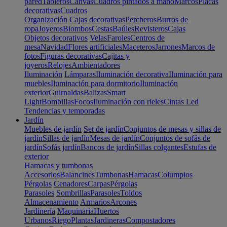
pared
Tableros
Canvas
Cuadros pintados a mano
Marcos
Placas
decorativas
Cuadros
Organización
Cajas decorativas
Percheros
Burros de
ropa
Joyeros
Biombos
Cestas
Baúles
Revisteros
Cajas
Objetos decorativos
Velas
Faroles
Centros de
mesa
Navidad
Flores artificiales
Maceteros
Jarrones
Marcos de
fotos
Figuras decorativas
Cajitas y
joyeros
Relojes
Ambientadores
Iluminación
Lámparas
Iluminación decorativa
Iluminación para
muebles
Iluminación para dormitorio
Iluminación
exterior
Guirnaldas
Balizas
Smart
Light
Bombillas
Focos
Iluminación con rieles
Cintas Led
Tendencias y temporadas
Jardín
Muebles de jardín
Set de jardín
Conjuntos de mesas y sillas de
jardín
Sillas de jardín
Mesas de jardín
Conjuntos de sofás de
jardín
Sofás jardín
Bancos de jardín
Sillas colgantes
Estufas de
exterior
Hamacas y tumbonas
Accesorios
Balancines
Tumbonas
Hamacas
Columpios
Pérgolas
Cenadores
Carpas
Pérgolas
Parasoles
Sombrillas
Parasoles
Toldos
Almacenamiento
Armarios
Arcones
Jardinería
Maquinaria
Huertos
Urbanos
Riego
Plantas
Jardineras
Compostadores