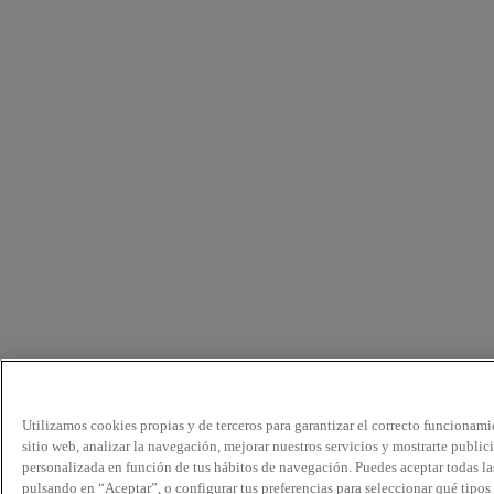
Utilizamos cookies propias y de terceros para garantizar el correcto funcionami
sitio web, analizar la navegación, mejorar nuestros servicios y mostrarte public
personalizada en función de tus hábitos de navegación. Puedes aceptar todas la
pulsando en “Aceptar”, o configurar tus preferencias para seleccionar qué tipos