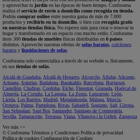
y aprovechar tu
jardín
en las épocas de buen tiempo. Conforama
realiza el
servicio de envío a domicilio como recogida en tienda.
Podrás
comprar online
entre nuestra gama de más de 7.000
productos y
recibirlo en tu domicilio
, o bien con
recogida gratis
en nuestras tiendas física.
No esperes más para crear o renovar tu
hogar y transformarlo en un espacio con mucho estilo. Conforama
tiene 300
tiendas de muebles
físicas distribuidas en
6 países
distintos. Aproveche nuestras ofertas de
sofas baratos
,
colchones
baratos
y
liquidaciones de sofas
.
Conforama solo comercializa a través de su website o, físicamente,
en sus
tiendas de sofás
.
Alcalá de Guadaíra
,
Alcalá de Henares
,
Alcorcón
,
Alfafar
,
Alicante
,
Arinaga
,
Asturias
,
Badalona
,
Barakaldo
,
Barcelona
,
Burjassot
,
Castellón
,
Chafiras
,
Cordoba
,
Elche
,
Finestrat
,
Granada
,
Huércal de
Almería
,
La Coruña
,
La Laguna
,
La Zenia
,
Lanzarote
,
León
,
Lleida
,
Los Barrios
,
Madrid
,
Majadahonda
,
Málaga
,
Murcia
,
Orotava
,
Palma
,
Pamplona
,
Rivas
,
Sabadell
,
Sagunto
,
Salt, Girona
,
San Sebastian
,
Sant Boi
,
Santander
,
Santiago de Compostela
,
Sevilla
,
Tamaraceite
,
Terrassa
,
Viana
,
Vilanova i la Geltrú
,
Zaragoza
Ver más >>
© Conforama
Términos y Condiciones
Política de privacidad
Política de cookies
Configuración de Cookies