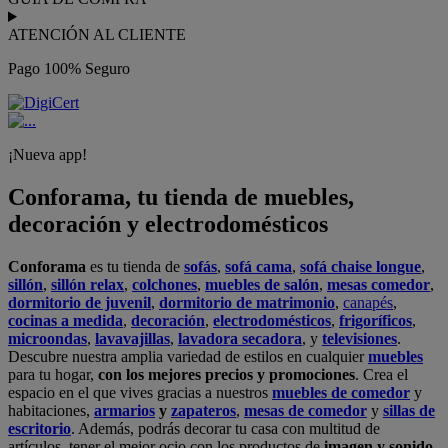
ATENCIÓN AL CLIENTE
Pago 100% Seguro
¡Nueva app!
Conforama, tu tienda de muebles,
decoración y electrodomésticos
Conforama
es tu tienda de
sofás
,
sofá cama
,
sofá chaise longue
,
sillón
,
sillón relax
,
colchones
,
muebles de salón
,
mesas comedor
,
dormitorio de juvenil
,
dormitorio de matrimonio
,
canapés
,
cocinas a medida
,
decoración
,
electrodomésticos
,
frigoríficos
,
microondas
,
lavavajillas
,
lavadora secadora
, y
televisiones
.
Descubre nuestra amplia variedad de estilos en cualquier
muebles
para tu hogar,
con los mejores precios y promociones
. Crea el
espacio en el que vives gracias a nuestros
muebles de comedor
y
habitaciones,
armarios
y
zapateros
,
mesas de comedor
y
sillas de
escritorio
. Además, podrás decorar tu casa con multitud de
artículos, tener el mejor ocio con los productos de
imagen y sonido