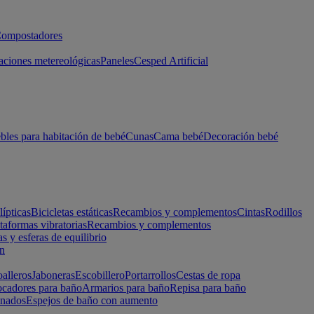
ompostadores
aciones metereológicas
Paneles
Cesped Artificial
les para habitación de bebé
Cunas
Cama bebé
Decoración bebé
lípticas
Bicicletas estáticas
Recambios y complementos
Cintas
Rodillos
taformas vibratorias
Recambios y complementos
s y esferas de equilibrio
ón
alleros
Jaboneras
Escobillero
Portarrollos
Cestas de ropa
cadores para baño
Armarios para baño
Repisa para baño
inados
Espejos de baño con aumento