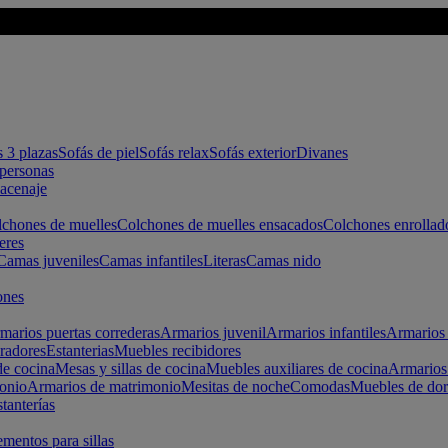
s 3 plazas
Sofás de piel
Sofás relax
Sofás exterior
Divanes
apersonas
macenaje
chones de muelles
Colchones de muelles ensacados
Colchones enrollad
eres
Camas juveniles
Camas infantiles
Literas
Camas nido
ones
marios puertas correderas
Armarios juvenil
Armarios infantiles
Armarios 
radores
Estanterias
Muebles recibidores
e cocina
Mesas y sillas de cocina
Muebles auxiliares de cocina
Armarios
onio
Armarios de matrimonio
Mesitas de noche
Comodas
Muebles de dor
tanterías
entos para sillas