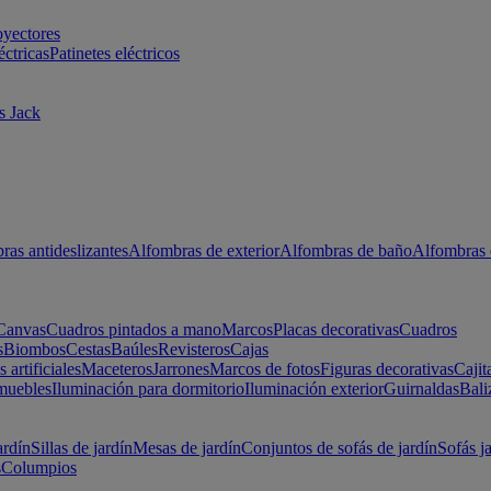
oyectores
éctricas
Patinetes eléctricos
s Jack
ras antideslizantes
Alfombras de exterior
Alfombras de baño
Alfombras 
Canvas
Cuadros pintados a mano
Marcos
Placas decorativas
Cuadros
s
Biombos
Cestas
Baúles
Revisteros
Cajas
s artificiales
Maceteros
Jarrones
Marcos de fotos
Figuras decorativas
Cajit
muebles
Iluminación para dormitorio
Iluminación exterior
Guirnaldas
Bali
ardín
Sillas de jardín
Mesas de jardín
Conjuntos de sofás de jardín
Sofás j
s
Columpios