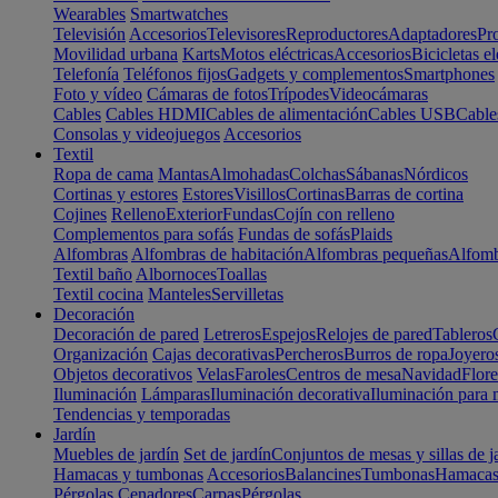
Wearables
Smartwatches
Televisión
Accesorios
Televisores
Reproductores
Adaptadores
Pr
Movilidad urbana
Karts
Motos eléctricas
Accesorios
Bicicletas el
Telefonía
Teléfonos fijos
Gadgets y complementos
Smartphones
Foto y vídeo
Cámaras de fotos
Trípodes
Videocámaras
Cables
Cables HDMI
Cables de alimentación
Cables USB
Cable
Consolas y videojuegos
Accesorios
Textil
Ropa de cama
Mantas
Almohadas
Colchas
Sábanas
Nórdicos
Cortinas y estores
Estores
Visillos
Cortinas
Barras de cortina
Cojines
Relleno
Exterior
Fundas
Cojín con relleno
Complementos para sofás
Fundas de sofás
Plaids
Alfombras
Alfombras de habitación
Alfombras pequeñas
Alfomb
Textil baño
Albornoces
Toallas
Textil cocina
Manteles
Servilletas
Decoración
Decoración de pared
Letreros
Espejos
Relojes de pared
Tableros
Organización
Cajas decorativas
Percheros
Burros de ropa
Joyero
Objetos decorativos
Velas
Faroles
Centros de mesa
Navidad
Flore
Iluminación
Lámparas
Iluminación decorativa
Iluminación para 
Tendencias y temporadas
Jardín
Muebles de jardín
Set de jardín
Conjuntos de mesas y sillas de j
Hamacas y tumbonas
Accesorios
Balancines
Tumbonas
Hamaca
Pérgolas
Cenadores
Carpas
Pérgolas