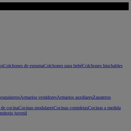
os
Colchones de espuma
Colchones para bebé
Colchones hinchables
esquineros
Armarios vestidores
Armarios auxiliares
Zapateros
 de cocina
Cocinas modulares
Cocinas completas
Cocinas a medida
mitorio juvenil