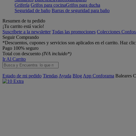
Grifería
Grifos para cocina
Grifos para ducha
Seguridad de baño
Barras de seguridad para baño
Resumen de tu pedido
¡Tu carrito está vacío!
Suscríbete a la newsletter
Todas las promociones
Colecciones Confo
Seguir Comprando
*Descuentos, cupones y servicios son aplicados en el carrito. Haz cli
Pago 100% seguro
Total con descuento
(IVA incluido*)
Ir Al Carrito
Estado de mi pedido
Tiendas
Ayuda
Blog
App Conforama
Baleares
C