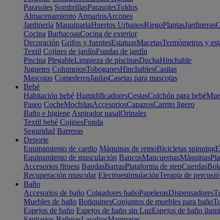
Parasoles
Sombrillas
Parasoles
Toldos
Almacenamiento
Armarios
Arcones
Jardinería
Maquinaria
Huertos Urbanos
Riego
Plantas
Jardineras
C
Cocina
Barbacoas
Cocina de exterior
Decoración
Grifos y fuentes
Estatuas
Macetas
Termómetros y est
Textil
Cojines de jardín
Fundas de jardín
Piscina
Plegable
Limpieza de piscinas
Ducha
Hinchable
Juguetes
Columpios
Toboganes
Hinchables
Casitas
Mascotas
Comederos
Jaulas
Casetas para mascotas
Bebé
Habitación bebé
Humidificadores
Cestas
Colchón para bebé
Mueb
Paseo
Coche
Mochilas
Accesorios
Capazos
Carrito ligero
Baño e higiene
Aspirador nasal
Orinales
Textil bebé
Cojines
Funda
Seguridad
Barreras
Deporte
Equipamiento de cardio
Máquinas de remo
Bicicletas spinning
E
Equipamiento de musculación
Bancos
Mancuernas
Máquinas
Pla
Accesorios fitness
Bandas
Barras
Plataforma de step
Cuerdas
Bola
Recuperación muscular
Electroestimulación
Terapia de percusi
Baño
Accesorios de baño
Colgadores baño
Papeleras
Dispensadores
To
Muebles de baño
Botiquines
Conjuntos de muebles para baño
To
Espejos de baño
Espejos de baño sin Luz
Espejos de baño ilum
Sanitarios
Bañeras
Lavabos
Mamparas