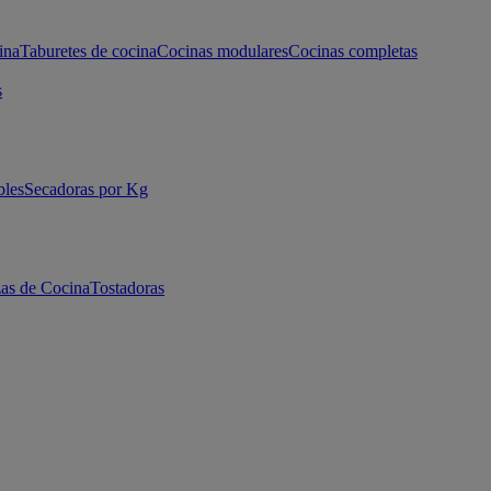
ina
Taburetes de cocina
Cocinas modulares
Cocinas completas
s
bles
Secadoras por Kg
as de Cocina
Tostadoras