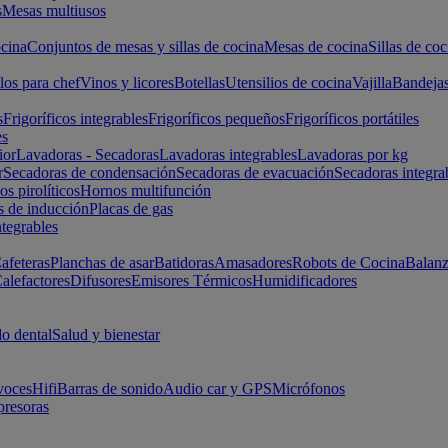
s
Mesas multiusos
cina
Conjuntos de mesas y sillas de cocina
Mesas de cocina
Sillas de coc
los para chef
Vinos y licores
Botellas
Utensilios de cocina
Vajilla
Bandeja
s
Frigoríficos integrables
Frigoríficos pequeños
Frigoríficos portátiles
es
ior
Lavadoras - Secadoras
Lavadoras integrables
Lavadoras por kg
r
Secadoras de condensación
Secadoras de evacuación
Secadoras integra
s pirolíticos
Hornos multifunción
s de inducción
Placas de gas
ntegrables
afeteras
Planchas de asar
Batidoras
Amasadores
Robots de Cocina
Balanz
alefactores
Difusores
Emisores Térmicos
Humidificadores
o dental
Salud y bienestar
voces
Hifi
Barras de sonido
Audio car y GPS
Micrófonos
presoras