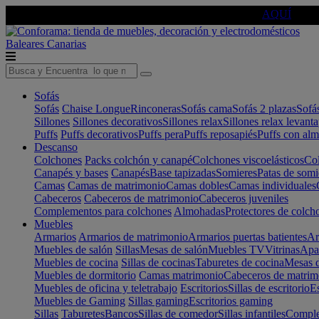
🔵Cambia tu electro con
-10% EXTRA
de descuento ☑️
AQUÍ
Baleares
Canarias
Sofás
Sofás
Chaise Longue
Rinconeras
Sofás cama
Sofás 2 plazas
Sofá
Sillones
Sillones decorativos
Sillones relax
Sillones relax levant
Puffs
Puffs decorativos
Puffs pera
Puffs reposapiés
Puffs con al
Descanso
Colchones
Packs colchón y canapé
Colchones viscoelásticos
Col
Canapés y bases
Canapés
Base tapizadas
Somieres
Patas de somi
Camas
Camas de matrimonio
Camas dobles
Camas individuales
Cabeceros
Cabeceros de matrimonio
Cabeceros juveniles
Complementos para colchones
Almohadas
Protectores de colch
Muebles
Armarios
Armarios de matrimonio
Armarios puertas batientes
Ar
Muebles de salón
Sillas
Mesas de salón
Muebles TV
Vitrinas
Apa
Muebles de cocina
Sillas de cocinas
Taburetes de cocina
Mesas d
Muebles de dormitorio
Camas matrimonio
Cabeceros de matrim
Muebles de oficina y teletrabajo
Escritorios
Sillas de escritorio
Es
Muebles de Gaming
Sillas gaming
Escritorios gaming
Sillas
Taburetes
Bancos
Sillas de comedor
Sillas infantiles
Complem