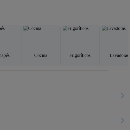
napés
Cocina
Frigoríficos
Lavadoras