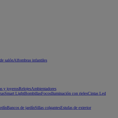
de salón
Alfombras infantiles
as y joyeros
Relojes
Ambientadores
zas
Smart Light
Bombillas
Focos
Iluminación con rieles
Cintas Led
ardín
Bancos de jardín
Sillas colgantes
Estufas de exterior