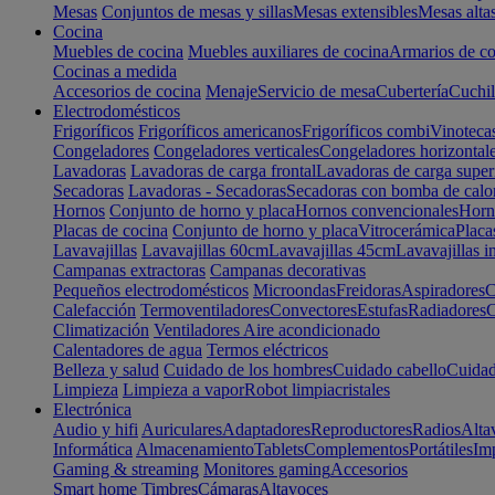
Mesas
Conjuntos de mesas y sillas
Mesas extensibles
Mesas alta
Cocina
Muebles de cocina
Muebles auxiliares de cocina
Armarios de co
Cocinas a medida
Accesorios de cocina
Menaje
Servicio de mesa
Cubertería
Cuchil
Electrodomésticos
Frigoríficos
Frigoríficos americanos
Frigoríficos combi
Vinoteca
Congeladores
Congeladores verticales
Congeladores horizontal
Lavadoras
Lavadoras de carga frontal
Lavadoras de carga super
Secadoras
Lavadoras - Secadoras
Secadoras con bomba de calo
Hornos
Conjunto de horno y placa
Hornos convencionales
Horno
Placas de cocina
Conjunto de horno y placa
Vitrocerámica
Placa
Lavavajillas
Lavavajillas 60cm
Lavavajillas 45cm
Lavavajillas i
Campanas extractoras
Campanas decorativas
Pequeños electrodomésticos
Microondas
Freidoras
Aspiradores
C
Calefacción
Termoventiladores
Convectores
Estufas
Radiadores
C
Climatización
Ventiladores
Aire acondicionado
Calentadores de agua
Termos eléctricos
Belleza y salud
Cuidado de los hombres
Cuidado cabello
Cuidad
Limpieza
Limpieza a vapor
Robot limpiacristales
Electrónica
Audio y hifi
Auriculares
Adaptadores
Reproductores
Radios
Alta
Informática
Almacenamiento
Tablets
Complementos
Portátiles
Im
Gaming & streaming
Monitores gaming
Accesorios
Smart home
Timbres
Cámaras
Altavoces