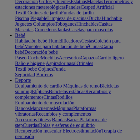
Decoración
Grifos y fuentes
Estatuas
Macetas
Termómetros y
estaciones metereológicas
Paneles
Cesped Artificial
Textil
Cojines de jardín
Fundas de jardín
Piscina
Plegable
Limpieza de piscinas
Ducha
Hinchable
Juguetes
Columpios
Toboganes
Hinchables
Casitas
Mascotas
Comederos
Jaulas
Casetas para mascotas
Bebé
Habitación bebé
Humidificadores
Cestas
Colchón para
bebé
Muebles para habitación de bebé
Cunas
Cama
bebé
Decoración bebé
Paseo
Coche
Mochilas
Accesorios
Capazos
Carrito ligero
Baño e higiene
Aspirador nasal
Orinales
Textil bebé
Cojines
Funda
Seguridad
Barreras
Deporte
Equipamiento de cardio
Máquinas de remo
Bicicletas
spinning
Elípticas
Bicicletas estáticas
Recambios y
complementos
Cintas
Rodillos
Equipamiento de musculación
Bancos
Mancuernas
Máquinas
Plataformas
vibratorias
Recambios y complementos
Accesorios fitness
Bandas
Barras
Plataforma de
step
Cuerdas
Bolas y esferas de equilibrio
Recuperación muscular
Electroestimulación
Terapia de
percusión