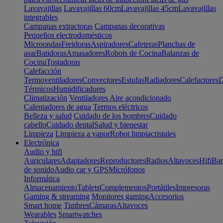
Lavavajillas
Lavavajillas 60cm
Lavavajillas 45cm
Lavavajillas
integrables
Campanas extractoras
Campanas decorativas
Pequeños electrodomésticos
Microondas
Freidoras
Aspiradores
Cafeteras
Planchas de
asar
Batidoras
Amasadores
Robots de Cocina
Balanzas de
Cocina
Tostadoras
Calefacción
Termoventiladores
Convectores
Estufas
Radiadores
Calefactores
D
Térmicos
Humidificadores
Climatización
Ventiladores
Aire acondicionado
Calentadores de agua
Termos eléctricos
Belleza y salud
Cuidado de los hombres
Cuidado
cabello
Cuidado dental
Salud y bienestar
Limpieza
Limpieza a vapor
Robot limpiacristales
Electrónica
Audio y hifi
Auriculares
Adaptadores
Reproductores
Radios
Altavoces
Hifi
Bar
de sonido
Audio car y GPS
Micrófonos
Informática
Almacenamiento
Tablets
Complementos
Portátiles
Impresoras
Gaming & streaming
Monitores gaming
Accesorios
Smart home
Timbres
Cámaras
Altavoces
Wearables
Smartwatches