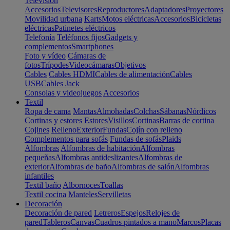
Televisión
Accesorios
Televisores
Reproductores
Adaptadores
Proyectores
Movilidad urbana
Karts
Motos eléctricas
Accesorios
Bicicletas
eléctricas
Patinetes eléctricos
Telefonía
Teléfonos fijos
Gadgets y
complementos
Smartphones
Foto y vídeo
Cámaras de
fotos
Trípodes
Videocámaras
Objetivos
Cables
Cables HDMI
Cables de alimentación
Cables
USB
Cables Jack
Consolas y videojuegos
Accesorios
Textil
Ropa de cama
Mantas
Almohadas
Colchas
Sábanas
Nórdicos
Cortinas y estores
Estores
Visillos
Cortinas
Barras de cortina
Cojines
Relleno
Exterior
Fundas
Cojín con relleno
Complementos para sofás
Fundas de sofás
Plaids
Alfombras
Alfombras de habitación
Alfombras
pequeñas
Alfombras antideslizantes
Alfombras de
exterior
Alfombras de baño
Alfombras de salón
Alfombras
infantiles
Textil baño
Albornoces
Toallas
Textil cocina
Manteles
Servilletas
Decoración
Decoración de pared
Letreros
Espejos
Relojes de
pared
Tableros
Canvas
Cuadros pintados a mano
Marcos
Placas