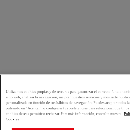
Utilizamos cookies propias y de terceros para garantizar el correcto funcionami
sitio web, analizar la navegación, mejorar nuestros servicios y mostrarte public
personalizada en función de tus hábitos de navegación. Puedes aceptar todas la
pulsando en “Aceptar”, o configurar tus preferencias para seleccionar qué tipos
cookies deseas permitir o rechazar. Para más información, consulta nuestra
Pol
Cookies