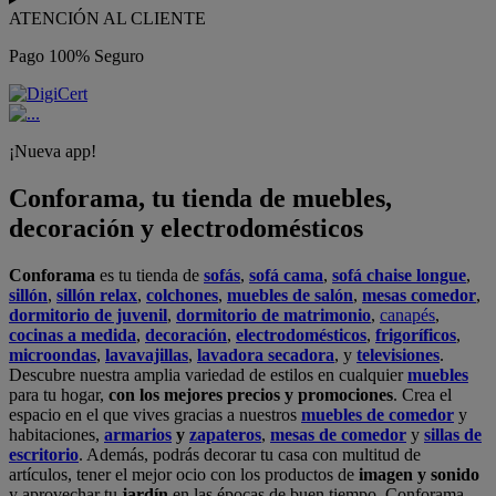
ATENCIÓN AL CLIENTE
Pago 100% Seguro
¡Nueva app!
Conforama, tu tienda de muebles,
decoración y electrodomésticos
Conforama
es tu tienda de
sofás
,
sofá cama
,
sofá chaise longue
,
sillón
,
sillón relax
,
colchones
,
muebles de salón
,
mesas comedor
,
dormitorio de juvenil
,
dormitorio de matrimonio
,
canapés
,
cocinas a medida
,
decoración
,
electrodomésticos
,
frigoríficos
,
microondas
,
lavavajillas
,
lavadora secadora
, y
televisiones
.
Descubre nuestra amplia variedad de estilos en cualquier
muebles
para tu hogar,
con los mejores precios y promociones
. Crea el
espacio en el que vives gracias a nuestros
muebles de comedor
y
habitaciones,
armarios
y
zapateros
,
mesas de comedor
y
sillas de
escritorio
. Además, podrás decorar tu casa con multitud de
artículos, tener el mejor ocio con los productos de
imagen y sonido
y aprovechar tu
jardín
en las épocas de buen tiempo. Conforama