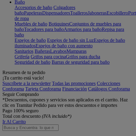
Baño
Accesorios de baño
Colgadores
baño
Papeleras
Dispensadores
Toalleros
Jaboneras
Escobillero
Port
de ropa
Muebles de baño
Botiquines
Conjuntos de muebles para
baño
Tocadores para baño
Armarios para baño
Repisa para
baño
Espejos de baño
Espejos de baño sin Luz
Espejos de baño
iluminados
Espejos de baño con aumento
Sanitarios
Bañeras
Lavabos
Mamparas
Grifería
Grifos para cocina
Grifos para ducha
Seguridad de baño
Barras de seguridad para baño
Resumen de tu pedido
¡Tu carrito está vacío!
Suscríbete a la newsletter
Todas las promociones
Colecciones
Conforama
Tarjeta Conforama
Financiación
Catálogos Conforama
Seguir Comprando
*Descuentos, cupones y servicios son aplicados en el carrito. Haz
clic en Tramitar Pedido para ver estos descuentos e importes
Pago 100% seguro
Total con descuento
(IVA incluido*)
Ir Al Carrito