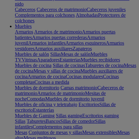
nido
Cabeceros
Cabeceros de matrimonio
Cabeceros juveniles
Complementos para colchones
Almohadas
Protectores de
colchones
Muebles
Armarios
Armarios de matrimonio
Armarios puertas
batientes
Armarios puertas correderas
Armarios
juvenil
Armarios infantiles
Armarios esquineros
Armarios
vestidores
Armarios auxiliares
Zapateros
Muebles de salón
Sillas
Mesas de salón
Muebles
TV
Vitrinas
Aparadores
Estanterias
Muebles recibidores
Muebles de cocina
Sillas de cocinas
Taburetes de cocina
Mesas
de cocina
Mesas y sillas de cocina
Muebles auxiliares de
cocina
Armarios de cocina
Cocinas modulares
Cocinas
completas
Cocinas a medida
Muebles de dormitorio
Camas matrimonio
Cabeceros de
matrimonio
Armarios de matrimonio
Mesitas de
noche
Comodas
Muebles de dormitorio juvenil
Muebles de oficina y teletrabajo
Escritorios
Sillas de
escritorio
Estanterías
Muebles de Gaming
Sillas gaming
Escritorios gaming
Sillas
Taburetes
Bancos
Sillas de comedor
Sillas
infantiles
Complementos para sillas
Mesas
Conjuntos de mesas y sillas
Mesas extensibles
Mesas
altas
Mesas multiusos