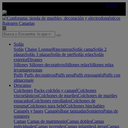
🔵Cambia tu electro con
-10% EXTRA
de descuento ☑️
AQUÍ
Baleares
Canarias
Sofás
Sofás
Chaise Longue
Rinconeras
Sofás cama
Sofás 2
plazas
Sofás 3 plazas
Sofás de piel
Sofás relax
Sofás
exterior
Divanes
Sillones
Sillones decorativos
Sillones relax
Sillones relax
levantapersonas
Puffs
Puffs decorativos
Puffs pera
Puffs reposapiés
Puffs con
almacenaje
Descanso
Colchones
Packs colchón y canapé
Colchones
viscoelásticos
Colchones de muelles
Colchones de muelles
ensacados
Colchones enrollados
Colchones de
espuma
Colchones para bebé
Colchones hinchables
Canapés y bases
Canapés
Base tapizadas
Somieres
Patas de
somieres
Camas
Camas de matrimonio
Camas dobles
Camas
individuales
Camas juveniles
Camas infantiles
Literas
Camas