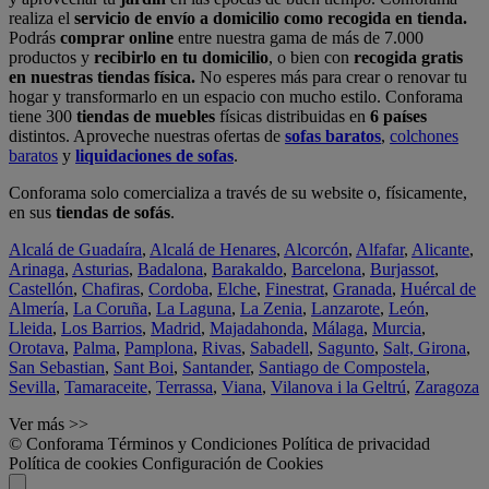
realiza el
servicio de envío a domicilio como recogida en tienda.
Podrás
comprar online
entre nuestra gama de más de 7.000
productos y
recibirlo en tu domicilio
, o bien con
recogida gratis
en nuestras tiendas física.
No esperes más para crear o renovar tu
hogar y transformarlo en un espacio con mucho estilo. Conforama
tiene 300
tiendas de muebles
físicas distribuidas en
6 países
distintos. Aproveche nuestras ofertas de
sofas baratos
,
colchones
baratos
y
liquidaciones de sofas
.
Conforama solo comercializa a través de su website o, físicamente,
en sus
tiendas de sofás
.
Alcalá de Guadaíra
,
Alcalá de Henares
,
Alcorcón
,
Alfafar
,
Alicante
,
Arinaga
,
Asturias
,
Badalona
,
Barakaldo
,
Barcelona
,
Burjassot
,
Castellón
,
Chafiras
,
Cordoba
,
Elche
,
Finestrat
,
Granada
,
Huércal de
Almería
,
La Coruña
,
La Laguna
,
La Zenia
,
Lanzarote
,
León
,
Lleida
,
Los Barrios
,
Madrid
,
Majadahonda
,
Málaga
,
Murcia
,
Orotava
,
Palma
,
Pamplona
,
Rivas
,
Sabadell
,
Sagunto
,
Salt, Girona
,
San Sebastian
,
Sant Boi
,
Santander
,
Santiago de Compostela
,
Sevilla
,
Tamaraceite
,
Terrassa
,
Viana
,
Vilanova i la Geltrú
,
Zaragoza
Ver más >>
© Conforama
Términos y Condiciones
Política de privacidad
Política de cookies
Configuración de Cookies