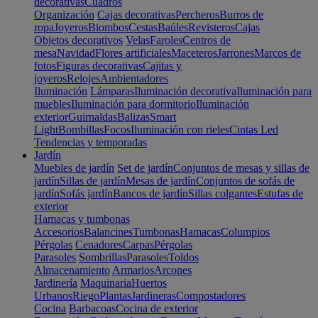
decorativas
Cuadros
Organización
Cajas decorativas
Percheros
Burros de
ropa
Joyeros
Biombos
Cestas
Baúles
Revisteros
Cajas
Objetos decorativos
Velas
Faroles
Centros de
mesa
Navidad
Flores artificiales
Maceteros
Jarrones
Marcos de
fotos
Figuras decorativas
Cajitas y
joyeros
Relojes
Ambientadores
Iluminación
Lámparas
Iluminación decorativa
Iluminación para
muebles
Iluminación para dormitorio
Iluminación
exterior
Guirnaldas
Balizas
Smart
Light
Bombillas
Focos
Iluminación con rieles
Cintas Led
Tendencias y temporadas
Jardín
Muebles de jardín
Set de jardín
Conjuntos de mesas y sillas de
jardín
Sillas de jardín
Mesas de jardín
Conjuntos de sofás de
jardín
Sofás jardín
Bancos de jardín
Sillas colgantes
Estufas de
exterior
Hamacas y tumbonas
Accesorios
Balancines
Tumbonas
Hamacas
Columpios
Pérgolas
Cenadores
Carpas
Pérgolas
Parasoles
Sombrillas
Parasoles
Toldos
Almacenamiento
Armarios
Arcones
Jardinería
Maquinaria
Huertos
Urbanos
Riego
Plantas
Jardineras
Compostadores
Cocina
Barbacoas
Cocina de exterior