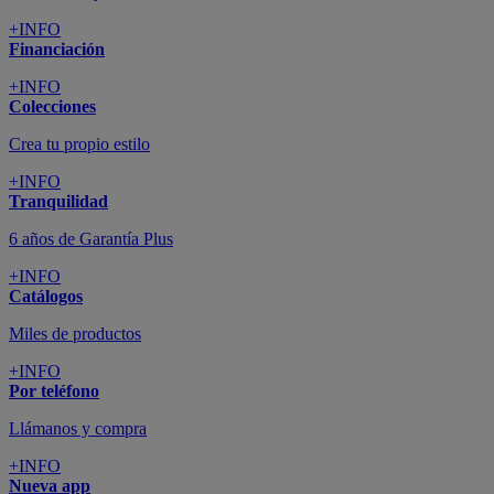
+INFO
Financiación
+INFO
Colecciones
Crea tu propio estilo
+INFO
Tranquilidad
6 años de Garantía Plus
+INFO
Catálogos
Miles de productos
+INFO
Por teléfono
Llámanos y compra
+INFO
Nueva app