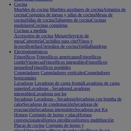
Cocina
Muebles de cocina
Muebles auxiliares de cocina
Armarios de
cocina
Conjuntos de mesas y sillas de cocina
Mesas de
cocina
Sillas de cocina
Taburetes de cocina
Cocinas
modulares
Cocinas completas
Cocinas a medida
Accesorios de cocina
Menaje
Servicio de
mesa
Cubertería
Cuchillos para chef
Vinos y
licores
Botellas
Utensilios de cocina
Vajilla
Bandejas
Electrodomésticos
Frigoríficos
Frigoríficos americanos
Frigoríficos
combi
Vinotecas
Frigoríficos integrables
Frigoríficos
pequeños
Frigoríficos portátiles
Congeladores
Congeladores verticales
Congeladores
horizontales
Lavadoras
Lavadoras de carga frontal
Lavadoras de carga
superior
Lavadoras - Secadoras
Lavadoras
integrables
Lavadoras por kg
Secadoras
Lavadoras - Secadoras
Secadoras con bomba de
calor
Secadoras de condensación
Secadoras de
evacuación
Secadoras integrables
Secadoras por Kg
Hornos
Conjunto de horno y placa
Hornos
convencionales
Hornos pirolíticos
Hornos multifunción
Placas de cocina
Conjunto de horno y
placa
Vitrocerámica
Placas de inducción
Placas de gas