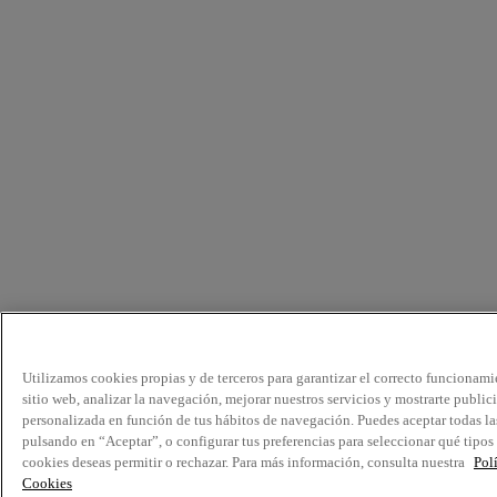
Utilizamos cookies propias y de terceros para garantizar el correcto funcionami
sitio web, analizar la navegación, mejorar nuestros servicios y mostrarte public
personalizada en función de tus hábitos de navegación. Puedes aceptar todas la
pulsando en “Aceptar”, o configurar tus preferencias para seleccionar qué tipos
cookies deseas permitir o rechazar. Para más información, consulta nuestra
Pol
Cookies