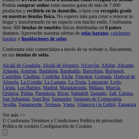
Podrás
comprar online
entre nuestra gama de más de 7.000
productos y
recibirlo en tu domicilio
, o bien con
recogida gratis
en nuestras tiendas física.
No esperes más para crear o renovar tu
hogar y transformarlo en un espacio con mucho estilo. Conforama
tiene 300
tiendas de muebles
físicas distribuidas en
6 países
distintos. Aproveche nuestras ofertas de
sofas baratos
,
colchones
baratos
y
liquidaciones de sofas
.
Conforama solo comercializa a través de su website o, físicamente,
en sus
tiendas de sofás
.
Alcalá de Guadaíra
,
Alcalá de Henares
,
Alcorcón
,
Alfafar
,
Alicante
,
Arinaga
,
Asturias
,
Badalona
,
Barakaldo
,
Barcelona
,
Burjassot
,
Castellón
,
Chafiras
,
Cordoba
,
Elche
,
Finestrat
,
Granada
,
Huércal de
Almería
,
La Coruña
,
La Laguna
,
La Zenia
,
Lanzarote
,
León
,
Lleida
,
Los Barrios
,
Madrid
,
Majadahonda
,
Málaga
,
Murcia
,
Orotava
,
Palma
,
Pamplona
,
Rivas
,
Sabadell
,
Sagunto
,
Salt, Girona
,
San Sebastian
,
Sant Boi
,
Santander
,
Santiago de Compostela
,
Sevilla
,
Tamaraceite
,
Terrassa
,
Viana
,
Vilanova i la Geltrú
,
Zaragoza
Ver más >>
© Conforama
Términos y Condiciones
Política de privacidad
Política de cookies
Configuración de Cookies