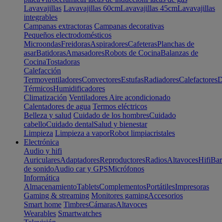
Lavavajillas
Lavavajillas 60cm
Lavavajillas 45cm
Lavavajillas
integrables
Campanas extractoras
Campanas decorativas
Pequeños electrodomésticos
Microondas
Freidoras
Aspiradores
Cafeteras
Planchas de
asar
Batidoras
Amasadores
Robots de Cocina
Balanzas de
Cocina
Tostadoras
Calefacción
Termoventiladores
Convectores
Estufas
Radiadores
Calefactores
D
Térmicos
Humidificadores
Climatización
Ventiladores
Aire acondicionado
Calentadores de agua
Termos eléctricos
Belleza y salud
Cuidado de los hombres
Cuidado
cabello
Cuidado dental
Salud y bienestar
Limpieza
Limpieza a vapor
Robot limpiacristales
Electrónica
Audio y hifi
Auriculares
Adaptadores
Reproductores
Radios
Altavoces
Hifi
Bar
de sonido
Audio car y GPS
Micrófonos
Informática
Almacenamiento
Tablets
Complementos
Portátiles
Impresoras
Gaming & streaming
Monitores gaming
Accesorios
Smart home
Timbres
Cámaras
Altavoces
Wearables
Smartwatches