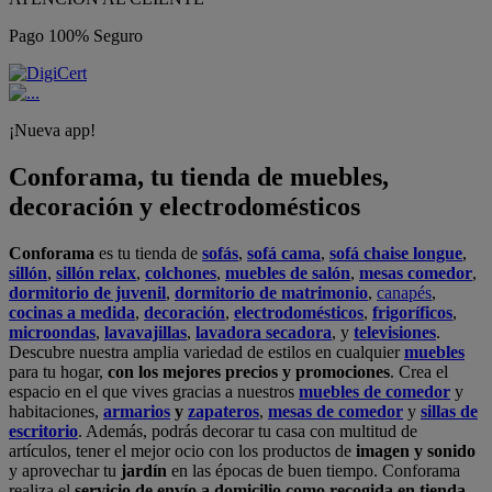
Pago 100% Seguro
¡Nueva app!
Conforama, tu tienda de muebles,
decoración y electrodomésticos
Conforama
es tu tienda de
sofás
,
sofá cama
,
sofá chaise longue
,
sillón
,
sillón relax
,
colchones
,
muebles de salón
,
mesas comedor
,
dormitorio de juvenil
,
dormitorio de matrimonio
,
canapés
,
cocinas a medida
,
decoración
,
electrodomésticos
,
frigoríficos
,
microondas
,
lavavajillas
,
lavadora secadora
, y
televisiones
.
Descubre nuestra amplia variedad de estilos en cualquier
muebles
para tu hogar,
con los mejores precios y promociones
. Crea el
espacio en el que vives gracias a nuestros
muebles de comedor
y
habitaciones,
armarios
y
zapateros
,
mesas de comedor
y
sillas de
escritorio
. Además, podrás decorar tu casa con multitud de
artículos, tener el mejor ocio con los productos de
imagen y sonido
y aprovechar tu
jardín
en las épocas de buen tiempo. Conforama
realiza el
servicio de envío a domicilio como recogida en tienda.