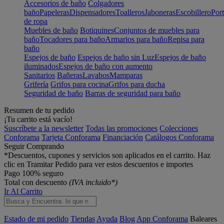
Accesorios de baño
Colgadores
baño
Papeleras
Dispensadores
Toalleros
Jaboneras
Escobillero
Port
de ropa
Muebles de baño
Botiquines
Conjuntos de muebles para
baño
Tocadores para baño
Armarios para baño
Repisa para
baño
Espejos de baño
Espejos de baño sin Luz
Espejos de baño
iluminados
Espejos de baño con aumento
Sanitarios
Bañeras
Lavabos
Mamparas
Grifería
Grifos para cocina
Grifos para ducha
Seguridad de baño
Barras de seguridad para baño
Resumen de tu pedido
¡Tu carrito está vacío!
Suscríbete a la newsletter
Todas las promociones
Colecciones
Conforama
Tarjeta Conforama
Financiación
Catálogos Conforama
Seguir Comprando
*Descuentos, cupones y servicios son aplicados en el carrito. Haz
clic en Tramitar Pedido para ver estos descuentos e importes
Pago 100% seguro
Total con descuento
(IVA incluido*)
Ir Al Carrito
Estado de mi pedido
Tiendas
Ayuda
Blog
App Conforama
Baleares