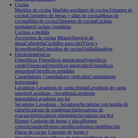
Cocina
Muebles de cocina
Muebles auxiliares de cocina
Armarios de
cocina
Conjuntos de mesas y sillas de cocina
Mesas de
cocina
Sillas de cocina
Taburetes de cocina
Cocinas
modulares
Cocinas completas
Cocinas a medida
Accesorios de cocina
Menaje
Servicio de
mesa
Cubertería
Cuchillos para chef
Vinos y
licores
Botellas
Utensilios de cocina
Vajilla
Bandejas
Electrodomésticos
Frigoríficos
Frigoríficos americanos
Frigoríficos
combi
Vinotecas
Frigoríficos integrables
Frigoríficos
pequeños
Frigoríficos portátiles
Congeladores
Congeladores verticales
Congeladores
horizontales
Lavadoras
Lavadoras de carga frontal
Lavadoras de carga
superior
Lavadoras - Secadoras
Lavadoras
integrables
Lavadoras por kg
Secadoras
Lavadoras - Secadoras
Secadoras con bomba de
calor
Secadoras de condensación
Secadoras de
evacuación
Secadoras integrables
Secadoras por Kg
Hornos
Conjunto de horno y placa
Hornos
convencionales
Hornos pirolíticos
Hornos multifunción
Placas de cocina
Conjunto de horno y
placa
Vitrocerámica
Placas de inducción
Placas de gas