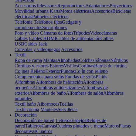
Televisión
Accesorios
Televisores
Reproductores
Adaptadores
Proyectores
Movilidad urbana
Karts
Motos eléctricas
Accesorios
Bicicletas
eléctricas
Patinetes eléctricos
Telefonía
Teléfonos fijos
Gadgets y
complementos
Smartphones
Foto y vídeo
Cámaras de fotos
Trípodes
Videocámaras
Cables
Cables HDMI
Cables de alimentación
Cables
USB
Cables Jack
Consolas y videojuegos
Accesorios
Textil
Ropa de cama
Mantas
Almohadas
Colchas
Sábanas
Nórdicos
Cortinas y estores
Estores
Visillos
Cortinas
Barras de cortina
Cojines
Relleno
Exterior
Fundas
Cojín con relleno
Complementos para sofás
Fundas de sofás
Plaids
Alfombras
Alfombras de habitación
Alfombras
pequeñas
Alfombras antideslizantes
Alfombras de
exterior
Alfombras de baño
Alfombras de salón
Alfombras
infantiles
Textil baño
Albornoces
Toallas
Textil cocina
Manteles
Servilletas
Decoración
Decoración de pared
Letreros
Espejos
Relojes de
pared
Tableros
Canvas
Cuadros pintados a mano
Marcos
Placas
decorativas
Cuadros