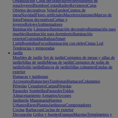
Organización
Cajas decorativas
Percheros
Burros de
ropa
Joyeros
Biombos
Cestas
Baúles
Revisteros
Cajas
Objetos decorativos
Velas
Faroles
Centros de
mesa
Navidad
Flores artificiales
Maceteros
Jarrones
Marcos de
fotos
Figuras decorativas
Cajitas y
joyeros
Relojes
Ambientadores
Iluminación
Lámparas
Iluminación decorativa
Iluminación para
muebles
Iluminación para dormitorio
Iluminación
exterior
Guirnaldas
Balizas
Smart
Light
Bombillas
Focos
Iluminación con rieles
Cintas Led
Tendencias y temporadas
Jardín
Muebles de jardín
Set de jardín
Conjuntos de mesas y sillas de
jardín
Sillas de jardín
Mesas de jardín
Conjuntos de sofás de
jardín
Sofás jardín
Bancos de jardín
Sillas colgantes
Estufas de
exterior
Hamacas y tumbonas
Accesorios
Balancines
Tumbonas
Hamacas
Columpios
Pérgolas
Cenadores
Carpas
Pérgolas
Parasoles
Sombrillas
Parasoles
Toldos
Almacenamiento
Armarios
Arcones
Jardinería
Maquinaria
Huertos
Urbanos
Riego
Plantas
Jardineras
Compostadores
Cocina
Barbacoas
Cocina de exterior
Decoración
Grifos y fuentes
Estatuas
Macetas
Termómetros y