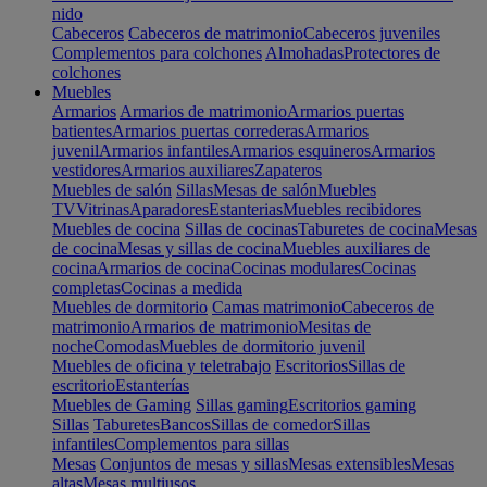
nido
Cabeceros
Cabeceros de matrimonio
Cabeceros juveniles
Complementos para colchones
Almohadas
Protectores de
colchones
Muebles
Armarios
Armarios de matrimonio
Armarios puertas
batientes
Armarios puertas correderas
Armarios
juvenil
Armarios infantiles
Armarios esquineros
Armarios
vestidores
Armarios auxiliares
Zapateros
Muebles de salón
Sillas
Mesas de salón
Muebles
TV
Vitrinas
Aparadores
Estanterias
Muebles recibidores
Muebles de cocina
Sillas de cocinas
Taburetes de cocina
Mesas
de cocina
Mesas y sillas de cocina
Muebles auxiliares de
cocina
Armarios de cocina
Cocinas modulares
Cocinas
completas
Cocinas a medida
Muebles de dormitorio
Camas matrimonio
Cabeceros de
matrimonio
Armarios de matrimonio
Mesitas de
noche
Comodas
Muebles de dormitorio juvenil
Muebles de oficina y teletrabajo
Escritorios
Sillas de
escritorio
Estanterías
Muebles de Gaming
Sillas gaming
Escritorios gaming
Sillas
Taburetes
Bancos
Sillas de comedor
Sillas
infantiles
Complementos para sillas
Mesas
Conjuntos de mesas y sillas
Mesas extensibles
Mesas
altas
Mesas multiusos