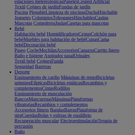
estaciones metereológicas
Paneles
Cesped Artificial
Textil
Cojines de jardín
Fundas de jardín
Piscina
Plegable
Limpieza de piscinas
Ducha
Hinchable
Juguetes
Columpios
Toboganes
Hinchables
Casitas
Mascotas
Comederos
Jaulas
Casetas para mascotas
Bebé
Habitación bebé
Humidificadores
Cestas
Colchón para
bebé
Muebles para habitación de bebé
Cunas
Cama
bebé
Decoración bebé
Paseo
Coche
Mochilas
Accesorios
Capazos
Carrito ligero
Baño e higiene
Aspirador nasal
Orinales
Textil bebé
Cojines
Funda
Seguridad
Barreras
Deporte
Equipamiento de cardio
Máquinas de remo
Bicicletas
spinning
Elípticas
Bicicletas estáticas
Recambios y
complementos
Cintas
Rodillos
Equipamiento de musculación
Bancos
Mancuernas
Máquinas
Plataformas
vibratorias
Recambios y complementos
Accesorios fitness
Bandas
Barras
Plataforma de
step
Cuerdas
Bolas y esferas de equilibrio
Recuperación muscular
Electroestimulación
Terapia de
percusión
Baño