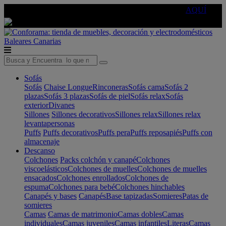
🔵Cambia tu electro con
-10% EXTRA
de descuento ☑️
AQUÍ
Baleares
Canarias
Sofás
Sofás
Chaise Longue
Rinconeras
Sofás cama
Sofás 2
plazas
Sofás 3 plazas
Sofás de piel
Sofás relax
Sofás
exterior
Divanes
Sillones
Sillones decorativos
Sillones relax
Sillones relax
levantapersonas
Puffs
Puffs decorativos
Puffs pera
Puffs reposapiés
Puffs con
almacenaje
Descanso
Colchones
Packs colchón y canapé
Colchones
viscoelásticos
Colchones de muelles
Colchones de muelles
ensacados
Colchones enrollados
Colchones de
espuma
Colchones para bebé
Colchones hinchables
Canapés y bases
Canapés
Base tapizadas
Somieres
Patas de
somieres
Camas
Camas de matrimonio
Camas dobles
Camas
individuales
Camas juveniles
Camas infantiles
Literas
Camas