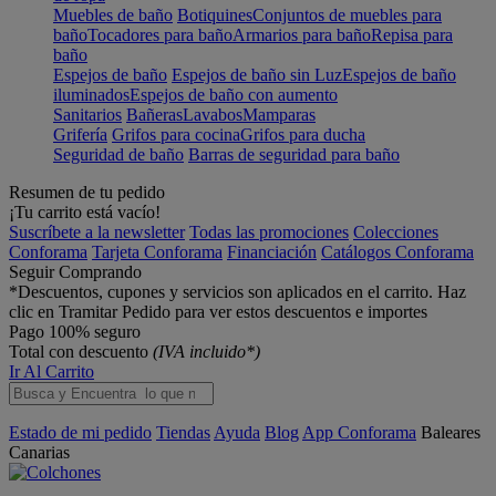
Muebles de baño
Botiquines
Conjuntos de muebles para
baño
Tocadores para baño
Armarios para baño
Repisa para
baño
Espejos de baño
Espejos de baño sin Luz
Espejos de baño
iluminados
Espejos de baño con aumento
Sanitarios
Bañeras
Lavabos
Mamparas
Grifería
Grifos para cocina
Grifos para ducha
Seguridad de baño
Barras de seguridad para baño
Resumen de tu pedido
¡Tu carrito está vacío!
Suscríbete a la newsletter
Todas las promociones
Colecciones
Conforama
Tarjeta Conforama
Financiación
Catálogos Conforama
Seguir Comprando
*Descuentos, cupones y servicios son aplicados en el carrito. Haz
clic en Tramitar Pedido para ver estos descuentos e importes
Pago 100% seguro
Total con descuento
(IVA incluido*)
Ir Al Carrito
Estado de mi pedido
Tiendas
Ayuda
Blog
App Conforama
Baleares
Canarias