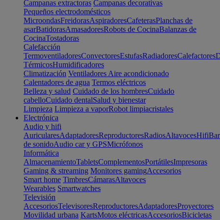
Campanas extractoras
Campanas decorativas
Pequeños electrodomésticos
Microondas
Freidoras
Aspiradores
Cafeteras
Planchas de
asar
Batidoras
Amasadores
Robots de Cocina
Balanzas de
Cocina
Tostadoras
Calefacción
Termoventiladores
Convectores
Estufas
Radiadores
Calefactores
D
Térmicos
Humidificadores
Climatización
Ventiladores
Aire acondicionado
Calentadores de agua
Termos eléctricos
Belleza y salud
Cuidado de los hombres
Cuidado
cabello
Cuidado dental
Salud y bienestar
Limpieza
Limpieza a vapor
Robot limpiacristales
Electrónica
Audio y hifi
Auriculares
Adaptadores
Reproductores
Radios
Altavoces
Hifi
Bar
de sonido
Audio car y GPS
Micrófonos
Informática
Almacenamiento
Tablets
Complementos
Portátiles
Impresoras
Gaming & streaming
Monitores gaming
Accesorios
Smart home
Timbres
Cámaras
Altavoces
Wearables
Smartwatches
Televisión
Accesorios
Televisores
Reproductores
Adaptadores
Proyectores
Movilidad urbana
Karts
Motos eléctricas
Accesorios
Bicicletas