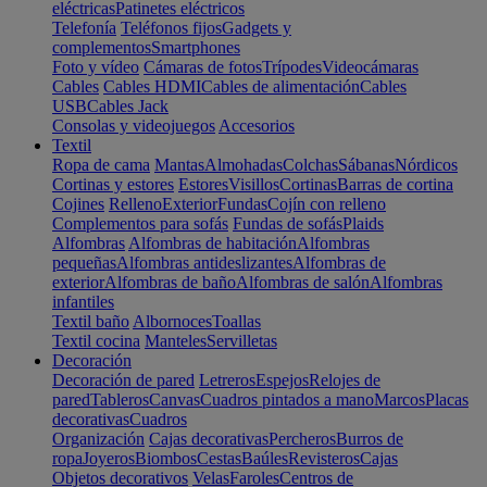
eléctricas
Patinetes eléctricos
Telefonía
Teléfonos fijos
Gadgets y
complementos
Smartphones
Foto y vídeo
Cámaras de fotos
Trípodes
Videocámaras
Cables
Cables HDMI
Cables de alimentación
Cables
USB
Cables Jack
Consolas y videojuegos
Accesorios
Textil
Ropa de cama
Mantas
Almohadas
Colchas
Sábanas
Nórdicos
Cortinas y estores
Estores
Visillos
Cortinas
Barras de cortina
Cojines
Relleno
Exterior
Fundas
Cojín con relleno
Complementos para sofás
Fundas de sofás
Plaids
Alfombras
Alfombras de habitación
Alfombras
pequeñas
Alfombras antideslizantes
Alfombras de
exterior
Alfombras de baño
Alfombras de salón
Alfombras
infantiles
Textil baño
Albornoces
Toallas
Textil cocina
Manteles
Servilletas
Decoración
Decoración de pared
Letreros
Espejos
Relojes de
pared
Tableros
Canvas
Cuadros pintados a mano
Marcos
Placas
decorativas
Cuadros
Organización
Cajas decorativas
Percheros
Burros de
ropa
Joyeros
Biombos
Cestas
Baúles
Revisteros
Cajas
Objetos decorativos
Velas
Faroles
Centros de