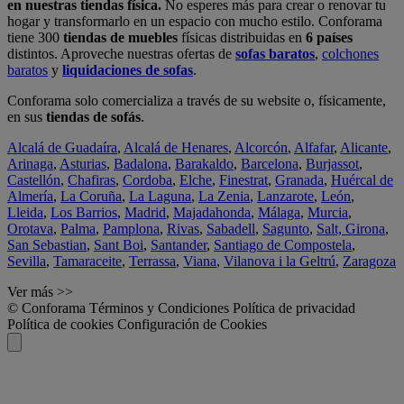
en nuestras tiendas física.
No esperes más para crear o renovar tu
hogar y transformarlo en un espacio con mucho estilo. Conforama
tiene 300
tiendas de muebles
físicas distribuidas en
6 países
distintos. Aproveche nuestras ofertas de
sofas baratos
,
colchones
baratos
y
liquidaciones de sofas
.
Conforama solo comercializa a través de su website o, físicamente,
en sus
tiendas de sofás
.
Alcalá de Guadaíra
,
Alcalá de Henares
,
Alcorcón
,
Alfafar
,
Alicante
,
Arinaga
,
Asturias
,
Badalona
,
Barakaldo
,
Barcelona
,
Burjassot
,
Castellón
,
Chafiras
,
Cordoba
,
Elche
,
Finestrat
,
Granada
,
Huércal de
Almería
,
La Coruña
,
La Laguna
,
La Zenia
,
Lanzarote
,
León
,
Lleida
,
Los Barrios
,
Madrid
,
Majadahonda
,
Málaga
,
Murcia
,
Orotava
,
Palma
,
Pamplona
,
Rivas
,
Sabadell
,
Sagunto
,
Salt, Girona
,
San Sebastian
,
Sant Boi
,
Santander
,
Santiago de Compostela
,
Sevilla
,
Tamaraceite
,
Terrassa
,
Viana
,
Vilanova i la Geltrú
,
Zaragoza
Ver más >>
© Conforama
Términos y Condiciones
Política de privacidad
Política de cookies
Configuración de Cookies