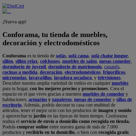
¡Nueva app!
Conforama, tu tienda de muebles,
decoración y electrodomésticos
Conforama
es tu tienda de
sofás
,
sofá cama
,
sofá chaise longue
,
sillón
,
sillón relax
,
colchones
,
muebles de salón
,
mesas comedor
,
dormitorio de juvenil
,
dormitorio de matrimonio
,
canapés
,
cocinas a medida
,
decoración
,
electrodomésticos
,
frigoríficos
,
microondas
,
lavavajillas
,
lavadora secadora
, y
televisiones
.
Descubre nuestra amplia variedad de estilos en cualquier
muebles
para tu hogar,
con los mejores precios y promociones
. Crea el
espacio en el que vives gracias a nuestros
muebles de comedor
y
habitaciones,
armarios
y
zapateros
,
mesas de comedor
y
sillas de
escritorio
. Además, podrás decorar tu casa con multitud de
artículos, tener el mejor ocio con los productos de
imagen y sonido
y aprovechar tu
jardín
en las épocas de buen tiempo. Conforama
realiza el
servicio de envío a domicilio como recogida en tienda.
Podrás
comprar online
entre nuestra gama de más de 7.000
productos y
recibirlo en tu domicilio
, o bien con
recogida gratis