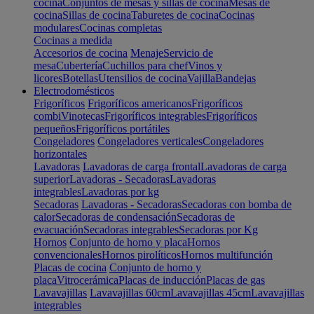
cocina
Conjuntos de mesas y sillas de cocina
Mesas de
cocina
Sillas de cocina
Taburetes de cocina
Cocinas
modulares
Cocinas completas
Cocinas a medida
Accesorios de cocina
Menaje
Servicio de
mesa
Cubertería
Cuchillos para chef
Vinos y
licores
Botellas
Utensilios de cocina
Vajilla
Bandejas
Electrodomésticos
Frigoríficos
Frigoríficos americanos
Frigoríficos
combi
Vinotecas
Frigoríficos integrables
Frigoríficos
pequeños
Frigoríficos portátiles
Congeladores
Congeladores verticales
Congeladores
horizontales
Lavadoras
Lavadoras de carga frontal
Lavadoras de carga
superior
Lavadoras - Secadoras
Lavadoras
integrables
Lavadoras por kg
Secadoras
Lavadoras - Secadoras
Secadoras con bomba de
calor
Secadoras de condensación
Secadoras de
evacuación
Secadoras integrables
Secadoras por Kg
Hornos
Conjunto de horno y placa
Hornos
convencionales
Hornos pirolíticos
Hornos multifunción
Placas de cocina
Conjunto de horno y
placa
Vitrocerámica
Placas de inducción
Placas de gas
Lavavajillas
Lavavajillas 60cm
Lavavajillas 45cm
Lavavajillas
integrables