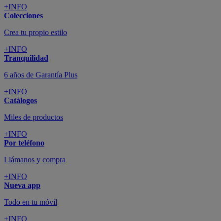
+INFO
Colecciones
Crea tu propio estilo
+INFO
Tranquilidad
6 años de Garantía Plus
+INFO
Catálogos
Miles de productos
+INFO
Por teléfono
Llámanos y compra
+INFO
Nueva app
Todo en tu móvil
+INFO