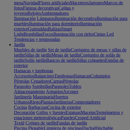
mesa
Navidad
Flores artificiales
Maceteros
Jarrones
Marcos de
fotos
Figuras decorativas
Cajitas y
joyeros
Relojes
Ambientadores
Iluminación
Lámparas
Iluminación decorativa
Iluminación para
muebles
Iluminación para dormitorio
Iluminación
exterior
Guirnaldas
Balizas
Smart
Light
Bombillas
Focos
Iluminación con rieles
Cintas Led
Tendencias y temporadas
Jardín
Muebles de jardín
Set de jardín
Conjuntos de mesas y sillas de
jardín
Sillas de jardín
Mesas de jardín
Conjuntos de sofás de
jardín
Sofás jardín
Bancos de jardín
Sillas colgantes
Estufas de
exterior
Hamacas y tumbonas
Accesorios
Balancines
Tumbonas
Hamacas
Columpios
Pérgolas
Cenadores
Carpas
Pérgolas
Parasoles
Sombrillas
Parasoles
Toldos
Almacenamiento
Armarios
Arcones
Jardinería
Maquinaria
Huertos
Urbanos
Riego
Plantas
Jardineras
Compostadores
Cocina
Barbacoas
Cocina de exterior
Decoración
Grifos y fuentes
Estatuas
Macetas
Termómetros y
estaciones metereológicas
Paneles
Cesped Artificial
Textil
Cojines de jardín
Fundas de jardín
Piscina
Plegable
Limpieza de piscinas
Ducha
Hinchable