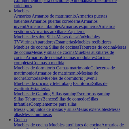
Complementos para colchones
Almohadas
Protectores de
colchones
Muebles
Armarios
Armarios de matrimonio
Armarios puertas
batientes
Armarios puertas correderas
Armarios
juvenil
Armarios infantiles
Armarios esquineros
Armarios
vestidores
Armarios auxiliares
Zapateros
Muebles de salón
Sillas
Mesas de salón
Muebles
TV
Vitrinas
Aparadores
Estanterias
Muebles recibidores
Muebles de cocina
Sillas de cocinas
Taburetes de cocina
Mesas
de cocina
Mesas y sillas de cocina
Muebles auxiliares de
cocina
Armarios de cocina
Cocinas modulares
Cocinas
completas
Cocinas a medida
Muebles de dormitorio
Camas matrimonio
Cabeceros de
matrimonio
Armarios de matrimonio
Mesitas de
noche
Comodas
Muebles de dormitorio juvenil
Muebles de oficina y teletrabajo
Escritorios
Sillas de
escritorio
Estanterías
Muebles de Gaming
Sillas gaming
Escritorios gaming
Sillas
Taburetes
Bancos
Sillas de comedor
Sillas
infantiles
Complementos para sillas
Mesas
Conjuntos de mesas y sillas
Mesas extensibles
Mesas
altas
Mesas multiusos
Cocina
Muebles de cocina
Muebles auxiliares de cocina
Armarios de