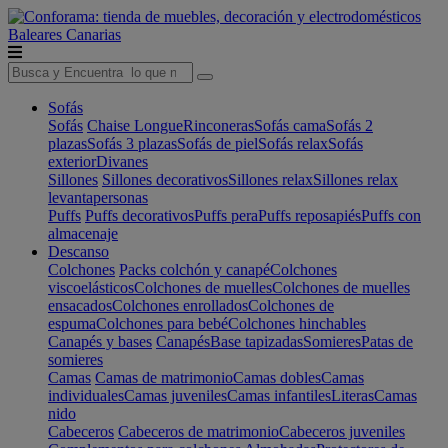
Baleares
Canarias
Sofás
Sofás
Chaise Longue
Rinconeras
Sofás cama
Sofás 2
plazas
Sofás 3 plazas
Sofás de piel
Sofás relax
Sofás
exterior
Divanes
Sillones
Sillones decorativos
Sillones relax
Sillones relax
levantapersonas
Puffs
Puffs decorativos
Puffs pera
Puffs reposapiés
Puffs con
almacenaje
Descanso
Colchones
Packs colchón y canapé
Colchones
viscoelásticos
Colchones de muelles
Colchones de muelles
ensacados
Colchones enrollados
Colchones de
espuma
Colchones para bebé
Colchones hinchables
Canapés y bases
Canapés
Base tapizadas
Somieres
Patas de
somieres
Camas
Camas de matrimonio
Camas dobles
Camas
individuales
Camas juveniles
Camas infantiles
Literas
Camas
nido
Cabeceros
Cabeceros de matrimonio
Cabeceros juveniles