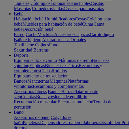
Juguetes
Columpios
Toboganes
Hinchables
Casitas
Mascotas
Comederos
Jaulas
Casetas para mascotas
Bebé
Habitación bebé
Humidificadores
Cestas
Colchón para
bebé
Muebles para habitación de bebé
Cunas
Cama
bebé
Decoración bebé
Paseo
Coche
Mochilas
Accesorios
Capazos
Carrito ligero
Baño e higiene
Aspirador nasal
Orinales
Textil bebé
Cojines
Funda
Seguridad
Barreras
Deporte
Equipamiento de cardio
Máquinas de remo
Bicicletas
spinning
Elípticas
Bicicletas estáticas
Recambios y
complementos
Cintas
Rodillos
Equipamiento de musculación
Bancos
Mancuernas
Máquinas
Plataformas
vibratorias
Recambios y complementos
Accesorios fitness
Bandas
Barras
Plataforma de
step
Cuerdas
Bolas y esferas de equilibrio
Recuperación muscular
Electroestimulación
Terapia de
percusión
Baño
Accesorios de baño
Colgadores
baño
Papeleras
Dispensadores
Toalleros
Jaboneras
Escobillero
Port
de ropa