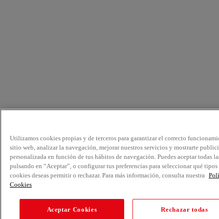
Utilizamos cookies propias y de terceros para garantizar el correcto funcionami
sitio web, analizar la navegación, mejorar nuestros servicios y mostrarte public
personalizada en función de tus hábitos de navegación. Puedes aceptar todas la
pulsando en “Aceptar”, o configurar tus preferencias para seleccionar qué tipos
cookies deseas permitir o rechazar. Para más información, consulta nuestra
Pol
Cookies
Aceptar Cookies
Rechazar todas