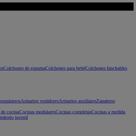
os
Colchones de espuma
Colchones para bebé
Colchones hinchables
esquineros
Armarios vestidores
Armarios auxiliares
Zapateros
 de cocina
Cocinas modulares
Cocinas completas
Cocinas a medida
mitorio juvenil