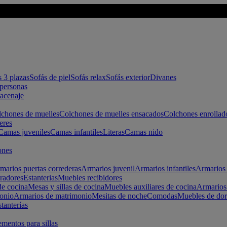
s 3 plazas
Sofás de piel
Sofás relax
Sofás exterior
Divanes
apersonas
macenaje
chones de muelles
Colchones de muelles ensacados
Colchones enrollad
eres
Camas juveniles
Camas infantiles
Literas
Camas nido
ones
marios puertas correderas
Armarios juvenil
Armarios infantiles
Armarios 
radores
Estanterias
Muebles recibidores
e cocina
Mesas y sillas de cocina
Muebles auxiliares de cocina
Armarios
onio
Armarios de matrimonio
Mesitas de noche
Comodas
Muebles de dor
tanterías
entos para sillas