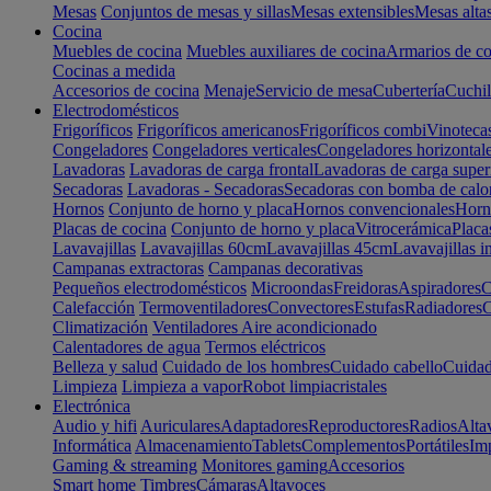
Mesas
Conjuntos de mesas y sillas
Mesas extensibles
Mesas alta
Cocina
Muebles de cocina
Muebles auxiliares de cocina
Armarios de co
Cocinas a medida
Accesorios de cocina
Menaje
Servicio de mesa
Cubertería
Cuchil
Electrodomésticos
Frigoríficos
Frigoríficos americanos
Frigoríficos combi
Vinoteca
Congeladores
Congeladores verticales
Congeladores horizontal
Lavadoras
Lavadoras de carga frontal
Lavadoras de carga super
Secadoras
Lavadoras - Secadoras
Secadoras con bomba de calo
Hornos
Conjunto de horno y placa
Hornos convencionales
Horno
Placas de cocina
Conjunto de horno y placa
Vitrocerámica
Placa
Lavavajillas
Lavavajillas 60cm
Lavavajillas 45cm
Lavavajillas i
Campanas extractoras
Campanas decorativas
Pequeños electrodomésticos
Microondas
Freidoras
Aspiradores
C
Calefacción
Termoventiladores
Convectores
Estufas
Radiadores
C
Climatización
Ventiladores
Aire acondicionado
Calentadores de agua
Termos eléctricos
Belleza y salud
Cuidado de los hombres
Cuidado cabello
Cuidad
Limpieza
Limpieza a vapor
Robot limpiacristales
Electrónica
Audio y hifi
Auriculares
Adaptadores
Reproductores
Radios
Alta
Informática
Almacenamiento
Tablets
Complementos
Portátiles
Im
Gaming & streaming
Monitores gaming
Accesorios
Smart home
Timbres
Cámaras
Altavoces