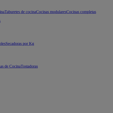
ina
Taburetes de cocina
Cocinas modulares
Cocinas completas
s
bles
Secadoras por Kg
as de Cocina
Tostadoras