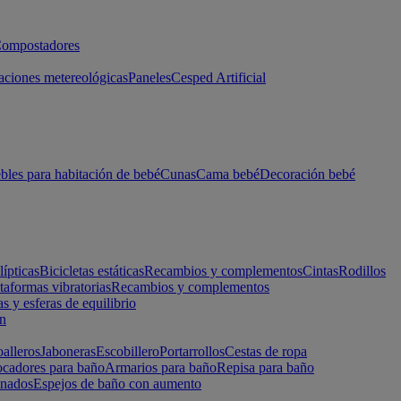
ompostadores
aciones metereológicas
Paneles
Cesped Artificial
les para habitación de bebé
Cunas
Cama bebé
Decoración bebé
lípticas
Bicicletas estáticas
Recambios y complementos
Cintas
Rodillos
taformas vibratorias
Recambios y complementos
s y esferas de equilibrio
ón
alleros
Jaboneras
Escobillero
Portarrollos
Cestas de ropa
cadores para baño
Armarios para baño
Repisa para baño
inados
Espejos de baño con aumento