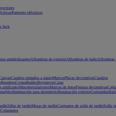
oyectores
éctricas
Patinetes eléctricos
s Jack
ras antideslizantes
Alfombras de exterior
Alfombras de baño
Alfombras 
Canvas
Cuadros pintados a mano
Marcos
Placas decorativas
Cuadros
s
Biombos
Cestas
Baúles
Revisteros
Cajas
s artificiales
Maceteros
Jarrones
Marcos de fotos
Figuras decorativas
Cajit
muebles
Iluminación para dormitorio
Iluminación exterior
Guirnaldas
Bali
ardín
Sillas de jardín
Mesas de jardín
Conjuntos de sofás de jardín
Sofás j
s
Columpios