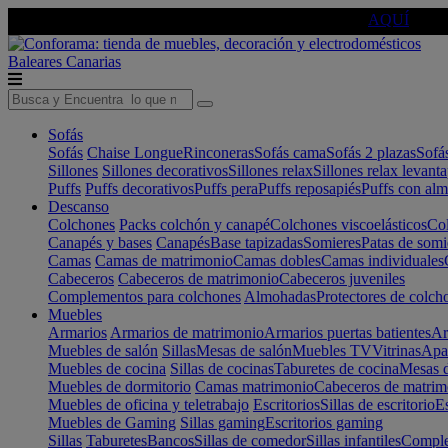
🔵Cambia tu electro con
-10% EXTRA
de descuento ☑️
AQUÍ
Baleares
Canarias
Sofás
Sofás
Chaise Longue
Rinconeras
Sofás cama
Sofás 2 plazas
Sofá
Sillones
Sillones decorativos
Sillones relax
Sillones relax levant
Puffs
Puffs decorativos
Puffs pera
Puffs reposapiés
Puffs con al
Descanso
Colchones
Packs colchón y canapé
Colchones viscoelásticos
Col
Canapés y bases
Canapés
Base tapizadas
Somieres
Patas de somi
Camas
Camas de matrimonio
Camas dobles
Camas individuales
Cabeceros
Cabeceros de matrimonio
Cabeceros juveniles
Complementos para colchones
Almohadas
Protectores de colch
Muebles
Armarios
Armarios de matrimonio
Armarios puertas batientes
Ar
Muebles de salón
Sillas
Mesas de salón
Muebles TV
Vitrinas
Apa
Muebles de cocina
Sillas de cocinas
Taburetes de cocina
Mesas d
Muebles de dormitorio
Camas matrimonio
Cabeceros de matrim
Muebles de oficina y teletrabajo
Escritorios
Sillas de escritorio
Es
Muebles de Gaming
Sillas gaming
Escritorios gaming
Sillas
Taburetes
Bancos
Sillas de comedor
Sillas infantiles
Complem