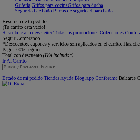
Grifería
Grifos para cocina
Grifos para ducha
Seguridad de baño
Barras de seguridad para baño
Resumen de tu pedido
¡Tu carrito está vacío!
Suscríbete a la newsletter
Todas las promociones
Colecciones Confo
Seguir Comprando
*Descuentos, cupones y servicios son aplicados en el carrito. Haz cli
Pago 100% seguro
Total con descuento
(IVA incluido*)
Ir Al Carrito
Estado de mi pedido
Tiendas
Ayuda
Blog
App Conforama
Baleares
C