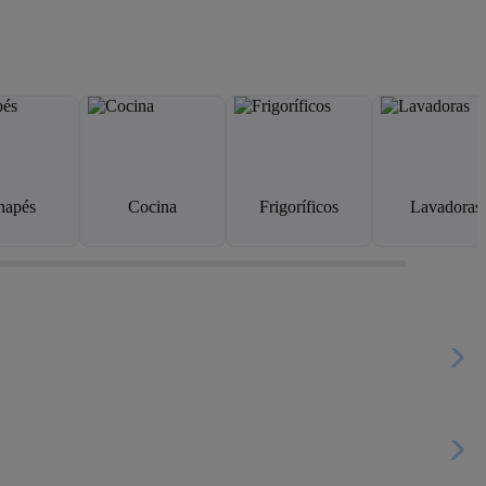
napés
Cocina
Frigoríficos
Lavadoras