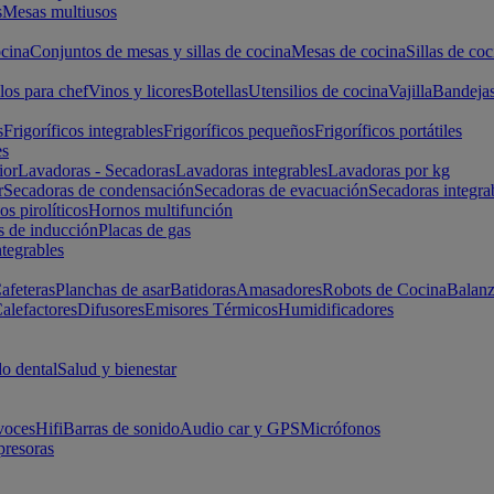
s
Mesas multiusos
cina
Conjuntos de mesas y sillas de cocina
Mesas de cocina
Sillas de coc
los para chef
Vinos y licores
Botellas
Utensilios de cocina
Vajilla
Bandeja
s
Frigoríficos integrables
Frigoríficos pequeños
Frigoríficos portátiles
es
ior
Lavadoras - Secadoras
Lavadoras integrables
Lavadoras por kg
r
Secadoras de condensación
Secadoras de evacuación
Secadoras integra
s pirolíticos
Hornos multifunción
s de inducción
Placas de gas
ntegrables
afeteras
Planchas de asar
Batidoras
Amasadores
Robots de Cocina
Balanz
alefactores
Difusores
Emisores Térmicos
Humidificadores
o dental
Salud y bienestar
voces
Hifi
Barras de sonido
Audio car y GPS
Micrófonos
presoras