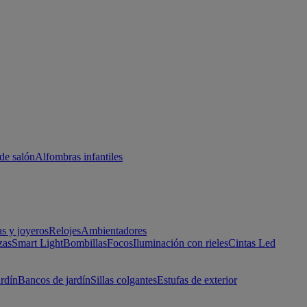
de salón
Alfombras infantiles
as y joyeros
Relojes
Ambientadores
zas
Smart Light
Bombillas
Focos
Iluminación con rieles
Cintas Led
ardín
Bancos de jardín
Sillas colgantes
Estufas de exterior