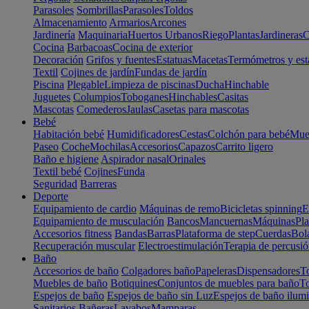
Parasoles
Sombrillas
Parasoles
Toldos
Almacenamiento
Armarios
Arcones
Jardinería
Maquinaria
Huertos Urbanos
Riego
Plantas
Jardineras
C
Cocina
Barbacoas
Cocina de exterior
Decoración
Grifos y fuentes
Estatuas
Macetas
Termómetros y est
Textil
Cojines de jardín
Fundas de jardín
Piscina
Plegable
Limpieza de piscinas
Ducha
Hinchable
Juguetes
Columpios
Toboganes
Hinchables
Casitas
Mascotas
Comederos
Jaulas
Casetas para mascotas
Bebé
Habitación bebé
Humidificadores
Cestas
Colchón para bebé
Mueb
Paseo
Coche
Mochilas
Accesorios
Capazos
Carrito ligero
Baño e higiene
Aspirador nasal
Orinales
Textil bebé
Cojines
Funda
Seguridad
Barreras
Deporte
Equipamiento de cardio
Máquinas de remo
Bicicletas spinning
E
Equipamiento de musculación
Bancos
Mancuernas
Máquinas
Pla
Accesorios fitness
Bandas
Barras
Plataforma de step
Cuerdas
Bola
Recuperación muscular
Electroestimulación
Terapia de percusi
Baño
Accesorios de baño
Colgadores baño
Papeleras
Dispensadores
To
Muebles de baño
Botiquines
Conjuntos de muebles para baño
To
Espejos de baño
Espejos de baño sin Luz
Espejos de baño ilum
Sanitarios
Bañeras
Lavabos
Mamparas