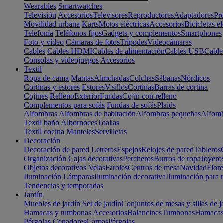
Wearables
Smartwatches
Televisión
Accesorios
Televisores
Reproductores
Adaptadores
Pr
Movilidad urbana
Karts
Motos eléctricas
Accesorios
Bicicletas el
Telefonía
Teléfonos fijos
Gadgets y complementos
Smartphones
Foto y vídeo
Cámaras de fotos
Trípodes
Videocámaras
Cables
Cables HDMI
Cables de alimentación
Cables USB
Cable
Consolas y videojuegos
Accesorios
Textil
Ropa de cama
Mantas
Almohadas
Colchas
Sábanas
Nórdicos
Cortinas y estores
Estores
Visillos
Cortinas
Barras de cortina
Cojines
Relleno
Exterior
Fundas
Cojín con relleno
Complementos para sofás
Fundas de sofás
Plaids
Alfombras
Alfombras de habitación
Alfombras pequeñas
Alfomb
Textil baño
Albornoces
Toallas
Textil cocina
Manteles
Servilletas
Decoración
Decoración de pared
Letreros
Espejos
Relojes de pared
Tableros
Organización
Cajas decorativas
Percheros
Burros de ropa
Joyero
Objetos decorativos
Velas
Faroles
Centros de mesa
Navidad
Flore
Iluminación
Lámparas
Iluminación decorativa
Iluminación para 
Tendencias y temporadas
Jardín
Muebles de jardín
Set de jardín
Conjuntos de mesas y sillas de j
Hamacas y tumbonas
Accesorios
Balancines
Tumbonas
Hamaca
Pérgolas
Cenadores
Carpas
Pérgolas