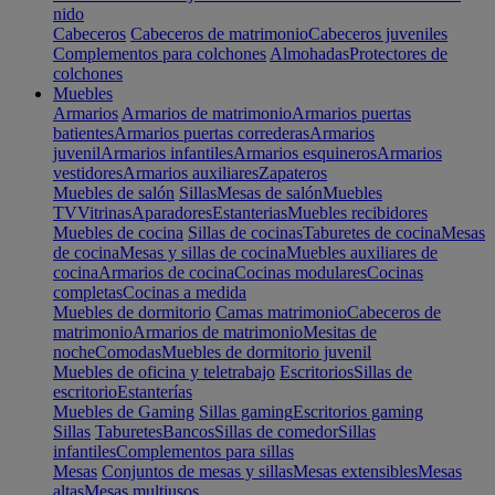
nido
Cabeceros
Cabeceros de matrimonio
Cabeceros juveniles
Complementos para colchones
Almohadas
Protectores de
colchones
Muebles
Armarios
Armarios de matrimonio
Armarios puertas
batientes
Armarios puertas correderas
Armarios
juvenil
Armarios infantiles
Armarios esquineros
Armarios
vestidores
Armarios auxiliares
Zapateros
Muebles de salón
Sillas
Mesas de salón
Muebles
TV
Vitrinas
Aparadores
Estanterias
Muebles recibidores
Muebles de cocina
Sillas de cocinas
Taburetes de cocina
Mesas
de cocina
Mesas y sillas de cocina
Muebles auxiliares de
cocina
Armarios de cocina
Cocinas modulares
Cocinas
completas
Cocinas a medida
Muebles de dormitorio
Camas matrimonio
Cabeceros de
matrimonio
Armarios de matrimonio
Mesitas de
noche
Comodas
Muebles de dormitorio juvenil
Muebles de oficina y teletrabajo
Escritorios
Sillas de
escritorio
Estanterías
Muebles de Gaming
Sillas gaming
Escritorios gaming
Sillas
Taburetes
Bancos
Sillas de comedor
Sillas
infantiles
Complementos para sillas
Mesas
Conjuntos de mesas y sillas
Mesas extensibles
Mesas
altas
Mesas multiusos