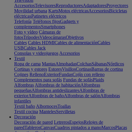
Televisión
Accesorios
Televisores
Reproductores
Adaptadores
Proyectores
Movilidad urbana
Karts
Motos eléctricas
Accesorios
Bicicletas
eléctricas
Patinetes eléctricos
Telefonía
Teléfonos fijos
Gadgets y
complementos
Smartphones
Foto y vídeo
Cámaras de
fotos
Trípodes
Videocámaras
Objetivos
Cables
Cables HDMI
Cables de alimentación
Cables
USB
Cables Jack
Consolas y videojuegos
Accesorios
Textil
Ropa de cama
Mantas
Almohadas
Colchas
Sábanas
Nórdicos
Cortinas y estores
Estores
Visillos
Cortinas
Barras de cortina
Cojines
Relleno
Exterior
Fundas
Cojín con relleno
Complementos para sofás
Fundas de sofás
Plaids
Alfombras
Alfombras de habitación
Alfombras
pequeñas
Alfombras antideslizantes
Alfombras de
exterior
Alfombras de baño
Alfombras de salón
Alfombras
infantiles
Textil baño
Albornoces
Toallas
Textil cocina
Manteles
Servilletas
Decoración
Decoración de pared
Letreros
Espejos
Relojes de
pared
Tableros
Canvas
Cuadros pintados a mano
Marcos
Placas