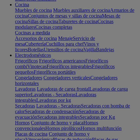
Cocina
Muebles de cocina
Muebles auxiliares de cocina
Armarios de
cocina
Conjuntos de mesas y sillas de cocina
Mesas de
cocina
Sillas de cocina
Taburetes de cocina
Cocinas
modulares
Cocinas completas
Cocinas a medida
Accesorios de cocina
Menaje
Servicio de
mesa
Cubertería
Cuchillos para chef
Vinos y
licores
Botellas
Utensilios de cocina
Vajilla
Bandejas
Electrodomésticos
Frigoríficos
Frigoríficos americanos
Frigoríficos
combi
Vinotecas
Frigoríficos integrables
Frigoríficos
pequeños
Frigoríficos portátiles
Congeladores
Congeladores verticales
Congeladores
horizontales
Lavadoras
Lavadoras de carga frontal
Lavadoras de carga
superior
Lavadoras - Secadoras
Lavadoras
integrables
Lavadoras por kg
Secadoras
Lavadoras - Secadoras
Secadoras con bomba de
calor
Secadoras de condensación
Secadoras de
evacuación
Secadoras integrables
Secadoras por Kg
Hornos
Conjunto de horno y placa
Hornos
convencionales
Hornos pirolíticos
Hornos multifunción
Placas de cocina
Conjunto de horno y
placa
Vitrocerámica
Placas de inducción
Placas de gas