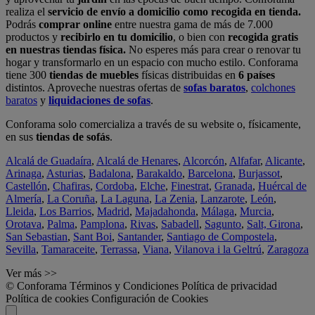
realiza el
servicio de envío a domicilio como recogida en tienda.
Podrás
comprar online
entre nuestra gama de más de 7.000
productos y
recibirlo en tu domicilio
, o bien con
recogida gratis
en nuestras tiendas física.
No esperes más para crear o renovar tu
hogar y transformarlo en un espacio con mucho estilo. Conforama
tiene 300
tiendas de muebles
físicas distribuidas en
6 países
distintos. Aproveche nuestras ofertas de
sofas baratos
,
colchones
baratos
y
liquidaciones de sofas
.
Conforama solo comercializa a través de su website o, físicamente,
en sus
tiendas de sofás
.
Alcalá de Guadaíra
,
Alcalá de Henares
,
Alcorcón
,
Alfafar
,
Alicante
,
Arinaga
,
Asturias
,
Badalona
,
Barakaldo
,
Barcelona
,
Burjassot
,
Castellón
,
Chafiras
,
Cordoba
,
Elche
,
Finestrat
,
Granada
,
Huércal de
Almería
,
La Coruña
,
La Laguna
,
La Zenia
,
Lanzarote
,
León
,
Lleida
,
Los Barrios
,
Madrid
,
Majadahonda
,
Málaga
,
Murcia
,
Orotava
,
Palma
,
Pamplona
,
Rivas
,
Sabadell
,
Sagunto
,
Salt, Girona
,
San Sebastian
,
Sant Boi
,
Santander
,
Santiago de Compostela
,
Sevilla
,
Tamaraceite
,
Terrassa
,
Viana
,
Vilanova i la Geltrú
,
Zaragoza
Ver más >>
© Conforama
Términos y Condiciones
Política de privacidad
Política de cookies
Configuración de Cookies