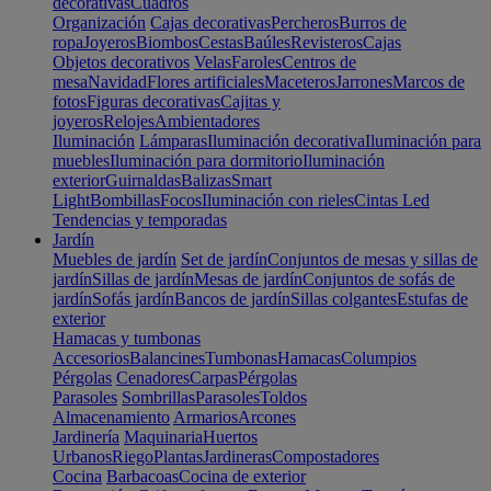
decorativas
Cuadros
Organización
Cajas decorativas
Percheros
Burros de
ropa
Joyeros
Biombos
Cestas
Baúles
Revisteros
Cajas
Objetos decorativos
Velas
Faroles
Centros de
mesa
Navidad
Flores artificiales
Maceteros
Jarrones
Marcos de
fotos
Figuras decorativas
Cajitas y
joyeros
Relojes
Ambientadores
Iluminación
Lámparas
Iluminación decorativa
Iluminación para
muebles
Iluminación para dormitorio
Iluminación
exterior
Guirnaldas
Balizas
Smart
Light
Bombillas
Focos
Iluminación con rieles
Cintas Led
Tendencias y temporadas
Jardín
Muebles de jardín
Set de jardín
Conjuntos de mesas y sillas de
jardín
Sillas de jardín
Mesas de jardín
Conjuntos de sofás de
jardín
Sofás jardín
Bancos de jardín
Sillas colgantes
Estufas de
exterior
Hamacas y tumbonas
Accesorios
Balancines
Tumbonas
Hamacas
Columpios
Pérgolas
Cenadores
Carpas
Pérgolas
Parasoles
Sombrillas
Parasoles
Toldos
Almacenamiento
Armarios
Arcones
Jardinería
Maquinaria
Huertos
Urbanos
Riego
Plantas
Jardineras
Compostadores
Cocina
Barbacoas
Cocina de exterior