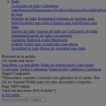
Baño
Accesorios de baño
Colgadores
baño
Papeleras
Dispensadores
Toalleros
Jaboneras
Escobillero
Port
de ropa
Muebles de baño
Botiquines
Conjuntos de muebles para
baño
Tocadores para baño
Armarios para baño
Repisa para
baño
Espejos de baño
Espejos de baño sin Luz
Espejos de baño
iluminados
Espejos de baño con aumento
Sanitarios
Bañeras
Lavabos
Mamparas
Grifería
Grifos para cocina
Grifos para ducha
Seguridad de baño
Barras de seguridad para baño
Resumen de tu pedido
¡Tu carrito está vacío!
Suscríbete a la newsletter
Todas las promociones
Colecciones
Conforama
Tarjeta Conforama
Financiación
Catálogos Conforama
Seguir Comprando
*Descuentos, cupones y servicios son aplicados en el carrito. Haz
clic en Tramitar Pedido para ver estos descuentos e importes
Pago 100% seguro
Total con descuento
(IVA incluido*)
Ir Al Carrito