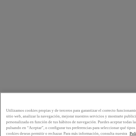
Utilizamos cookies propias y de terceros para garantizar el correcto funcionami
sitio web, analizar la navegación, mejorar nuestros servicios y mostrarte public
personalizada en función de tus hábitos de navegación. Puedes aceptar todas la
pulsando en “Aceptar”, o configurar tus preferencias para seleccionar qué tipos
cookies deseas permitir o rechazar. Para más información, consulta nuestra
Pol