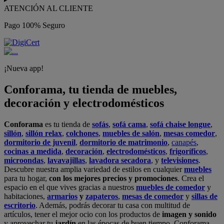
ATENCIÓN AL CLIENTE
Pago 100% Seguro
¡Nueva app!
Conforama, tu tienda de muebles,
decoración y electrodomésticos
Conforama
es tu tienda de
sofás
,
sofá cama
,
sofá chaise longue
,
sillón
,
sillón relax
,
colchones
,
muebles de salón
,
mesas comedor
,
dormitorio de juvenil
,
dormitorio de matrimonio
,
canapés
,
cocinas a medida
,
decoración
,
electrodomésticos
,
frigoríficos
,
microondas
,
lavavajillas
,
lavadora secadora
, y
televisiones
.
Descubre nuestra amplia variedad de estilos en cualquier
muebles
para tu hogar,
con los mejores precios y promociones
. Crea el
espacio en el que vives gracias a nuestros
muebles de comedor
y
habitaciones,
armarios
y
zapateros
,
mesas de comedor
y
sillas de
escritorio
. Además, podrás decorar tu casa con multitud de
artículos, tener el mejor ocio con los productos de
imagen y sonido
y aprovechar tu
jardín
en las épocas de buen tiempo. Conforama