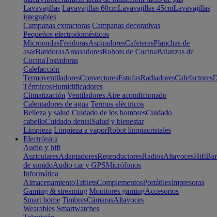
Lavavajillas
Lavavajillas 60cm
Lavavajillas 45cm
Lavavajillas
integrables
Campanas extractoras
Campanas decorativas
Pequeños electrodomésticos
Microondas
Freidoras
Aspiradores
Cafeteras
Planchas de
asar
Batidoras
Amasadores
Robots de Cocina
Balanzas de
Cocina
Tostadoras
Calefacción
Termoventiladores
Convectores
Estufas
Radiadores
Calefactores
D
Térmicos
Humidificadores
Climatización
Ventiladores
Aire acondicionado
Calentadores de agua
Termos eléctricos
Belleza y salud
Cuidado de los hombres
Cuidado
cabello
Cuidado dental
Salud y bienestar
Limpieza
Limpieza a vapor
Robot limpiacristales
Electrónica
Audio y hifi
Auriculares
Adaptadores
Reproductores
Radios
Altavoces
Hifi
Bar
de sonido
Audio car y GPS
Micrófonos
Informática
Almacenamiento
Tablets
Complementos
Portátiles
Impresoras
Gaming & streaming
Monitores gaming
Accesorios
Smart home
Timbres
Cámaras
Altavoces
Wearables
Smartwatches