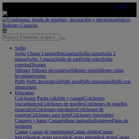
🔵Cambia tu electro con
-10% EXTRA
de descuento ☑️
AQUÍ
Baleares
Canarias
Sofás
Sofás
Chaise Longue
Rinconeras
Sofás cama
Sofás 2
plazas
Sofás 3 plazas
Sofás de piel
Sofás relax
Sofás
exterior
Divanes
Sillones
Sillones decorativos
Sillones relax
Sillones relax
levantapersonas
Puffs
Puffs decorativos
Puffs pera
Puffs reposapiés
Puffs con
almacenaje
Descanso
Colchones
Packs colchón y canapé
Colchones
viscoelásticos
Colchones de muelles
Colchones de muelles
ensacados
Colchones enrollados
Colchones de
espuma
Colchones para bebé
Colchones hinchables
Canapés y bases
Canapés
Base tapizadas
Somieres
Patas de
somieres
Camas
Camas de matrimonio
Camas dobles
Camas
individuales
Camas juveniles
Camas infantiles
Literas
Camas