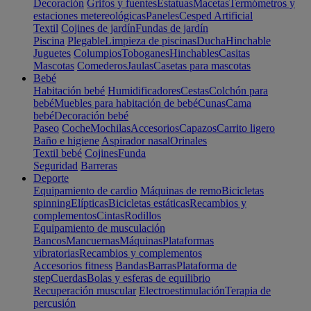
Decoración
Grifos y fuentes
Estatuas
Macetas
Termómetros y
estaciones metereológicas
Paneles
Cesped Artificial
Textil
Cojines de jardín
Fundas de jardín
Piscina
Plegable
Limpieza de piscinas
Ducha
Hinchable
Juguetes
Columpios
Toboganes
Hinchables
Casitas
Mascotas
Comederos
Jaulas
Casetas para mascotas
Bebé
Habitación bebé
Humidificadores
Cestas
Colchón para
bebé
Muebles para habitación de bebé
Cunas
Cama
bebé
Decoración bebé
Paseo
Coche
Mochilas
Accesorios
Capazos
Carrito ligero
Baño e higiene
Aspirador nasal
Orinales
Textil bebé
Cojines
Funda
Seguridad
Barreras
Deporte
Equipamiento de cardio
Máquinas de remo
Bicicletas
spinning
Elípticas
Bicicletas estáticas
Recambios y
complementos
Cintas
Rodillos
Equipamiento de musculación
Bancos
Mancuernas
Máquinas
Plataformas
vibratorias
Recambios y complementos
Accesorios fitness
Bandas
Barras
Plataforma de
step
Cuerdas
Bolas y esferas de equilibrio
Recuperación muscular
Electroestimulación
Terapia de
percusión