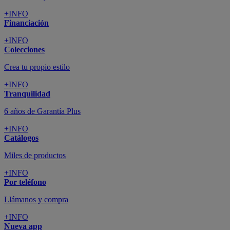
+INFO
Financiación
+INFO
Colecciones
Crea tu propio estilo
+INFO
Tranquilidad
6 años de Garantía Plus
+INFO
Catálogos
Miles de productos
+INFO
Por teléfono
Llámanos y compra
+INFO
Nueva app